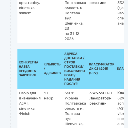
креатиніну,
Полтавська
реактиви
53251
кінетика
область
м.
(діагн
Філісіт
Полтава
набір,
вул.
спек
Шевченка,
аналі
23
по 31-12-
2026
АДРЕСА
ДОСТАВКИ /
КОНКРЕТНА
СТРОК
КІЛЬКІСТЬ
КЛАСИФІКАТОР
НАЗВА
ПОСТАВКИ/
/
ДК 021:2015
КЛАСИ
ПРЕДМЕТА
ВИКОНАННЯ
ОД.ВИМІРУ
(CPV)
ЗАКУПІВЛІ
РОБІТ/
НАДАННЯ
ПОСЛУГ:
Набір для
10
36011
33696500-0
Клас
визначення
набір
Україна
Лабораторні
5295
АсАТ,
Полтавська
реактиви
аспа
кінетика
область
м.
(AST) 
Філісіт
Полтава
vitro
вул.
спек
Шевченка,
аналі