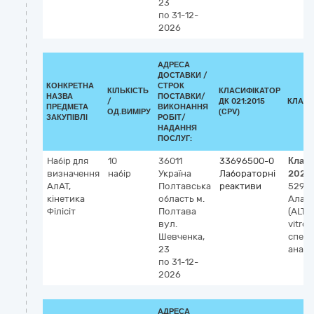
23
по 31-12-
2026
АДРЕСА
ДОСТАВКИ /
КОНКРЕТНА
СТРОК
КІЛЬКІСТЬ
КЛАСИФІКАТОР
НАЗВА
ПОСТАВКИ/
/
ДК 021:2015
КЛАСИ
ПРЕДМЕТА
ВИКОНАННЯ
ОД.ВИМІРУ
(CPV)
ЗАКУПІВЛІ
РОБІТ/
НАДАННЯ
ПОСЛУГ:
Набір для
10
36011
33696500-0
Клас
визначення
набір
Україна
Лабораторні
2023
АлАТ,
Полтавська
реактиви
5292
кінетика
область
м.
Алан
Філісіт
Полтава
(ALT) 
вул.
vitro),
Шевченка,
спек
23
аналі
по 31-12-
2026
АДРЕСА