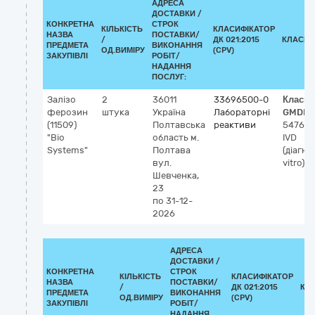
АДРЕСА
ДОСТАВКИ /
КОНКРЕТНА
СТРОК
КІЛЬКІСТЬ
КЛАСИФІКАТОР
НАЗВА
ПОСТАВКИ/
/
ДК 021:2015
КЛАСИФ
ПРЕДМЕТА
ВИКОНАННЯ
ОД.ВИМІРУ
(CPV)
ЗАКУПІВЛІ
РОБІТ/
НАДАННЯ
ПОСЛУГ:
Залізо
2
36011
33696500-0
Класиф
ферозин
штука
Україна
Лабораторні
GMDN-
(11509)
Полтавська
реактиви
54762
"Віо
область
м.
IVD
Systems"
Полтава
(діагно
вул.
vitro),
Шевченка,
23
по 31-12-
2026
АДРЕСА
ДОСТАВКИ /
КОНКРЕТНА
СТРОК
КІЛЬКІСТЬ
КЛАСИФІКАТОР
НАЗВА
ПОСТАВКИ/
/
ДК 021:2015
КЛ
ПРЕДМЕТА
ВИКОНАННЯ
ОД.ВИМІРУ
(CPV)
ЗАКУПІВЛІ
РОБІТ/
НАДАННЯ