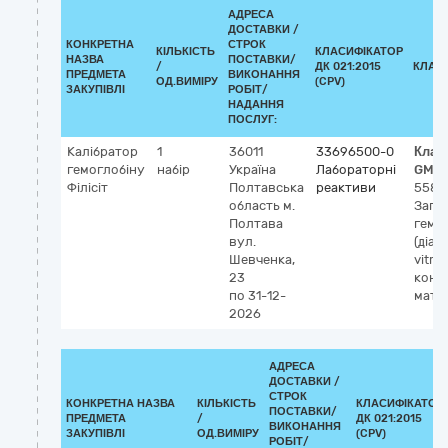
АДРЕСА
ДОСТАВКИ /
КОНКРЕТНА
СТРОК
КІЛЬКІСТЬ
КЛАСИФІКАТОР
НАЗВА
ПОСТАВКИ/
/
ДК 021:2015
КЛАС
ПРЕДМЕТА
ВИКОНАННЯ
ОД.ВИМІРУ
(CPV)
ЗАКУПІВЛІ
РОБІТ/
НАДАННЯ
ПОСЛУГ:
Калібратор
1
36011
33696500-0
Клас
гемоглобіну
набір
Україна
Лабораторні
GMD
Філісіт
Полтавська
реактиви
5587
область
м.
Зага
Полтава
гемог
вул.
(діаг
Шевченка,
vitro),
23
конт
по 31-12-
мате
2026
АДРЕСА
ДОСТАВКИ /
СТРОК
КОНКРЕТНА НАЗВА
КІЛЬКІСТЬ
КЛАСИФІКАТОР
ПОСТАВКИ/
ПРЕДМЕТА
/
ДК 021:2015
ВИКОНАННЯ
ЗАКУПІВЛІ
ОД.ВИМІРУ
(CPV)
РОБІТ/