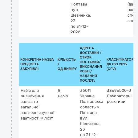
Полтава
(діагн
вул.
набір
Шевченка,
спек
23
аналі
по 31-12-
2026
АДРЕСА
ДОСТАВКИ /
СТРОК
КОНКРЕТНА НАЗВА
КІЛЬКІСТЬ
КЛАСИФІКАТОР
ПОСТАВКИ/
ПРЕДМЕТА
/
ДК 021:2015
ВИКОНАННЯ
ЗАКУПІВЛІ
ОД.ВИМІРУ
(CPV)
РОБІТ/
НАДАННЯ
ПОСЛУГ:
Набір для
8
36011
33696500-0
визначення
набір
Україна
Лабораторні
заліза та
Полтавська
реактиви
загальної
область
м.
залізозв'язуючої
Полтава
здатності Філісіт
вул.
Шевченка,
23
по 31-12-