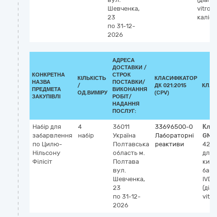
Шевченка,
vitro),
23
каліб
по 31-12-
2026
АДРЕСА
ДОСТАВКИ /
КОНКРЕТНА
СТРОК
КІЛЬКІСТЬ
КЛАСИФІКАТОР
НАЗВА
ПОСТАВКИ/
/
ДК 021:2015
КЛАС
ПРЕДМЕТА
ВИКОНАННЯ
ОД.ВИМІРУ
(CPV)
ЗАКУПІВЛІ
РОБІТ/
НАДАННЯ
ПОСЛУГ:
Набір для
4
36011
33696500-0
Клас
забарвлення
набір
Україна
Лабораторні
GMD
по Цилю-
Полтавська
реактиви
426
Нільсону
область
м.
для
Філісіт
Полтава
кисл
вул.
бакте
Шевченка,
IVD
23
(діа
по 31-12-
vitro
2026