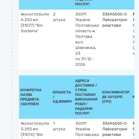
ПОСЛУГ:
Імуноглобулін
2
36011
33696500-0
Кл
А 250 мл
штука
Україна
Лабораторні
GM
(31077) "Віо
Полтавська
реактиви
53
Systems"
область
м.
За
Полтава
ім
вул.
А (
Шевченка,
(ді
23
vit
по 31-12-
2026
АДРЕСА
ДОСТАВКИ /
КОНКРЕТНА
СТРОК
КІЛЬКІСТЬ
КЛАСИФІКАТОР
НАЗВА
ПОСТАВКИ/
/
ДК 021:2015
КЛ
ПРЕДМЕТА
ВИКОНАННЯ
ОД.ВИМІРУ
(CPV)
ЗАКУПІВЛІ
РОБІТ/
НАДАННЯ
ПОСЛУГ:
Імуноглобулін
1
36011
33696500-0
Кл
G 250 мл
штука
Україна
Лабораторні
GM
(31076) "Віо
Полтавська
реактиви
53