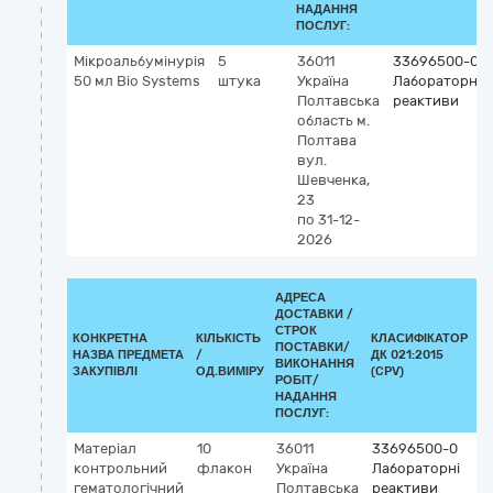
НАДАННЯ
ПОСЛУГ:
Мікроальбумінурія
5
36011
33696500-0
50 мл Віо Systems
штука
Україна
Лабораторні
Полтавська
реактиви
область
м.
Полтава
вул.
Шевченка,
23
по 31-12-
2026
АДРЕСА
ДОСТАВКИ /
СТРОК
КОНКРЕТНА
КІЛЬКІСТЬ
КЛАСИФІКАТОР
ПОСТАВКИ/
НАЗВА ПРЕДМЕТА
/
ДК 021:2015
К
ВИКОНАННЯ
ЗАКУПІВЛІ
ОД.ВИМІРУ
(CPV)
РОБІТ/
НАДАННЯ
ПОСЛУГ:
Матеріал
10
36011
33696500-0
К
контрольний
флакон
Україна
Лабораторні
G
гематологічний
Полтавська
реактиви
4