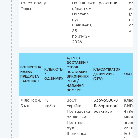
холестерину
Полтавська
реактиви
533
Філісіт
область
м.
холе
Полтава
(діаг
вул.
набі
Шевченка,
спе
23
анал
по 31-12-
2026
АДРЕСА
ДОСТАВКИ /
КОНКРЕТНА
СТРОК
КІЛЬКІСТЬ
КЛАСИФІКАТОР
НАЗВА
ПОСТАВКИ/
/
ДК 021:2015
КЛАСИФ
ПРЕДМЕТА
ВИКОНАННЯ
ОД.ВИМІРУ
(CPV)
ЗАКУПІВЛІ
РОБІТ/
НАДАННЯ
ПОСЛУГ:
ФілоНорм,
18
36011
33696500-0
Класиф
3 мл
набір
Україна
Лабораторні
GMDN-
Полтавська
реактиви
47869
область
м.
Множин
Полтава
аналіт
вул.
клінічно
Шевченка,
IVD