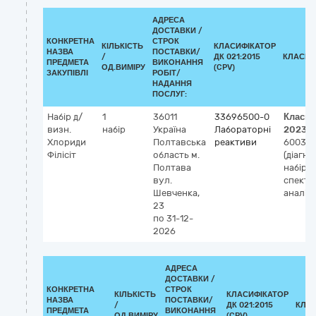
АДРЕСА
ДОСТАВКИ /
КОНКРЕТНА
СТРОК
КІЛЬКІСТЬ
КЛАСИФІКАТОР
НАЗВА
ПОСТАВКИ/
/
ДК 021:2015
КЛАСИФ
ПРЕДМЕТА
ВИКОНАННЯ
ОД.ВИМІРУ
(CPV)
ЗАКУПІВЛІ
РОБІТ/
НАДАННЯ
ПОСЛУГ:
Набір д/
1
36011
33696500-0
Класиф
визн.
набір
Україна
Лабораторні
2023
Хлориди
Полтавська
реактиви
60037
Філісіт
область
м.
(діагнос
Полтава
набір,
вул.
спект
Шевченка,
аналіз
23
по 31-12-
2026
АДРЕСА
ДОСТАВКИ /
КОНКРЕТНА
СТРОК
КІЛЬКІСТЬ
КЛАСИФІКАТОР
НАЗВА
ПОСТАВКИ/
/
ДК 021:2015
КЛА
ПРЕДМЕТА
ВИКОНАННЯ
ОД.ВИМІРУ
(CPV)