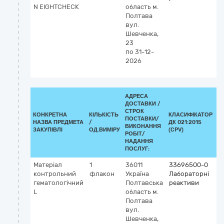
N EIGHTCНECK
область
м.
М
Полтава
а
вул.
кл
Шевченка,
I
23
(
по 31-12-
vi
2026
к
м
АДРЕСА
ДОСТАВКИ /
СТРОК
КОНКРЕТНА
КІЛЬКІСТЬ
КЛАСИФІКАТОР
ПОСТАВКИ/
НАЗВА ПРЕДМЕТА
/
ДК 021:2015
К
ВИКОНАННЯ
ЗАКУПІВЛІ
ОД.ВИМІРУ
(CPV)
РОБІТ/
НАДАННЯ
ПОСЛУГ:
Матеріал
1
36011
33696500-0
К
контрольний
флакон
Україна
Лабораторні
G
гематологічний
Полтавська
реактиви
4
L
область
м.
М
Полтава
а
вул.
кл
Шевченка,
I