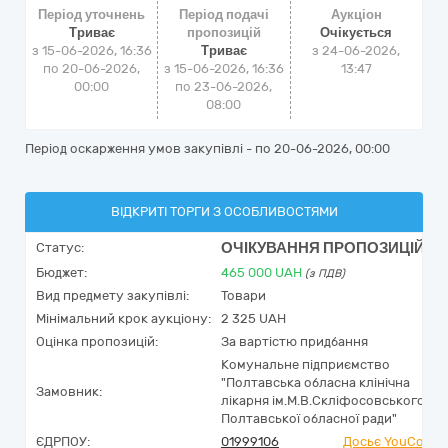
Період уточнень
Період подачі
Аукціон
Триває
пропозицій
Очікується
з 15-06-2026, 16:36
Триває
з
24-06-2026,
по 20-06-2026,
з 15-06-2026, 16:36
13:47
00:00
по 23-06-2026,
08:00
Період оскарження умов закупівлі - по
20-06-2026, 00:00
ВІДКРИТІ ТОРГИ З ОСОБЛИВОСТЯМИ
ОЧІКУВАННЯ ПРОПОЗИЦІЙ
Статус:
Бюджет:
465 000
UAH
(з ПДВ)
Вид предмету закупівлі:
Товари
Мінімальний крок аукціону:
2 325 UAH
Оцінка пропозицій:
За вартістю придбання
Комунальне підприємство
"Полтавська обласна клінічна
Замовник:
лікарня ім.М.В.Скліфосовського
Полтавської обласної ради"
ЄДРПОУ:
01999106
Досьє YouContro