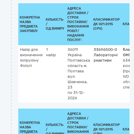
АДРЕСА
ДОСТАВКИ /
КОНКРЕТНА
СТРОК
КІЛЬКІСТЬ
КЛАСИФІКАТОР
НАЗВА
ПОСТАВКИ/
/
ДК 021:2015
КЛАСИ
ПРЕДМЕТА
ВИКОНАННЯ
ОД.ВИМІРУ
(CPV)
ЗАКУПІВЛІ
РОБІТ/
НАДАННЯ
ПОСЛУГ:
Набір для
1
36011
33696500-0
Клас
визначення
набір
Україна
Лабораторні
GMDN
білірубіну
Полтавська
реактиви
63410
Філісіт
область
м.
кон'
Полтава
(прям
вул.
IVD (д
Шевченка,
vitro)
23
спек
по 31-12-
2026
АДРЕСА
ДОСТАВКИ /
КОНКРЕТНА
СТРОК
КІЛЬКІСТЬ
КЛАСИФІКАТОР
НАЗВА
ПОСТАВКИ/
/
ДК 021:2015
КЛАСИ
ПРЕДМЕТА
ВИКОНАННЯ
ОД.ВИМІРУ
(CPV)