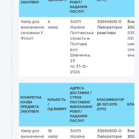
ЗАКУПІВЛІ
РОБІТ/
НАДАННЯ
ПОСЛУГ:
Набір для
6
36011
33696500-0
Клас
визначення
набір
Україна
Лабораторні
2023
сечовини У
Полтавська
реактиви
5358
Філісіт
область
м.
IVD (д
Полтава
набір
вул.
спек
Шевченка,
аналі
23
по 31-12-
2026
АДРЕСА
ДОСТАВКИ /
КОНКРЕТНА
СТРОК
КІЛЬКІСТЬ
КЛАСИФІКАТОР
НАЗВА
ПОСТАВКИ/
/
ДК 021:2015
КЛАСИ
ПРЕДМЕТА
ВИКОНАННЯ
ОД.ВИМІРУ
(CPV)
ЗАКУПІВЛІ
РОБІТ/
НАДАННЯ
ПОСЛУГ:
Набір для
18
36011
33696500-0
Клас
визначення
набір
Україна
Лабораторні
2023