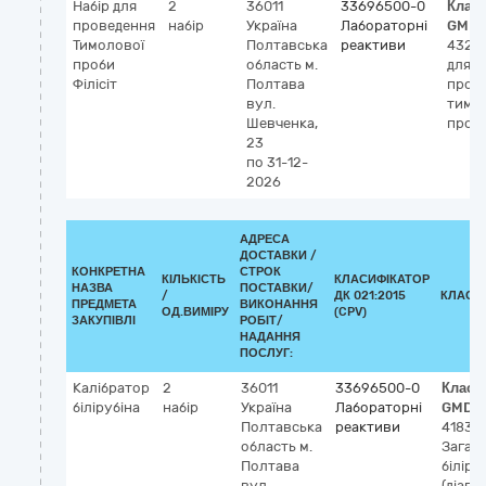
Набір для
2
36011
33696500-0
Клас
проведення
набір
Україна
Лабораторні
GMDN
Тимолової
Полтавська
реактиви
4320
проби
область
м.
для
Філісіт
Полтава
пров
вул.
тимо
Шевченка,
проб
23
по 31-12-
2026
АДРЕСА
ДОСТАВКИ /
КОНКРЕТНА
СТРОК
КІЛЬКІСТЬ
КЛАСИФІКАТОР
НАЗВА
ПОСТАВКИ/
/
ДК 021:2015
КЛАСИ
ПРЕДМЕТА
ВИКОНАННЯ
ОД.ВИМІРУ
(CPV)
ЗАКУПІВЛІ
РОБІТ/
НАДАННЯ
ПОСЛУГ:
Калібратор
2
36011
33696500-0
Класи
білірубіна
набір
Україна
Лабораторні
GMDN
Полтавська
реактиви
41830
область
м.
Загал
Полтава
біліру
вул.
(діагн