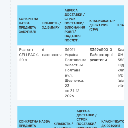
АДРЕСА
ДОСТАВКИ /
КОНКРЕТНА
СТРОК
КЛАСИФІКАТОР
НАЗВА
КІЛЬКІСТЬ /
ПОСТАВКИ/
ДК 021:2015
КЛАСИ
ПРЕДМЕТА
ОД.ВИМІРУ
ВИКОНАННЯ
(CPV)
ЗАКУПІВЛІ
РОБІТ/
НАДАННЯ
ПОСЛУГ:
Реагент
6
36011
33696500-0
Клас
CELLPАСК,
паковання
Україна
Лабораторні
GMDN
20 л
Полтавська
реактиви
5585
область
м.
Підра
Полтава
кліти
вул.
IVD
Шевченка,
(діаг
23
vitro)
по 31-12-
2026
АДРЕСА
ДОСТАВКИ /
СТРОК
КОНКРЕТНА НАЗВА
КЛАСИФІКАТОР
КІЛЬКІСТЬ /
ПОСТАВКИ/
ПРЕДМЕТА
ДК 021:2015