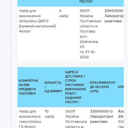
ПОСЛУГ:
Набір для
4
36011
33696500-0
визначення
набір
Україна
Лабораторні
білірубіну ДМСО
Полтавська
реактиви
(прямий+загальний)
область
м.
Філісіт
Полтава
вул.
Шевченка,
23
по 31-12-
2026
АДРЕСА
ДОСТАВКИ /
КОНКРЕТНА
СТРОК
КІЛЬКІСТЬ
КЛАСИФІКАТОР
НАЗВА
ПОСТАВКИ/
/
ДК 021:2015
КЛАС
ПРЕДМЕТА
ВИКОНАННЯ
ОД.ВИМІРУ
(CPV)
ЗАКУПІВЛІ
РОБІТ/
НАДАННЯ
ПОСЛУГ:
Набір для
10
36011
33696500-0
Клас
визначення
набір
Україна
Лабораторні
2023
гемоглобіну
Полтавська
реактиви
5587
ГХ Філісіт
область
м.
гемог