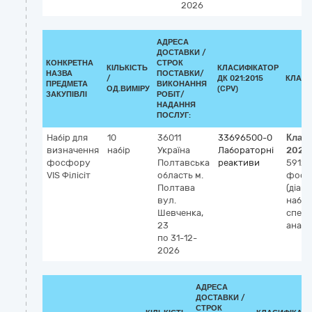
2026
АДРЕСА
ДОСТАВКИ /
КОНКРЕТНА
СТРОК
КІЛЬКІСТЬ
КЛАСИФІКАТОР
НАЗВА
ПОСТАВКИ/
/
ДК 021:2015
КЛАСИ
ПРЕДМЕТА
ВИКОНАННЯ
ОД.ВИМІРУ
(CPV)
ЗАКУПІВЛІ
РОБІТ/
НАДАННЯ
ПОСЛУГ:
Набір для
10
36011
33696500-0
Клас
визначення
набір
Україна
Лабораторні
2023
фосфору
Полтавська
реактиви
59123
VIS Філісіт
область
м.
фосфа
Полтава
(діагн
вул.
набір,
Шевченка,
спек
23
аналі
по 31-12-
2026
АДРЕСА
ДОСТАВКИ /
СТРОК