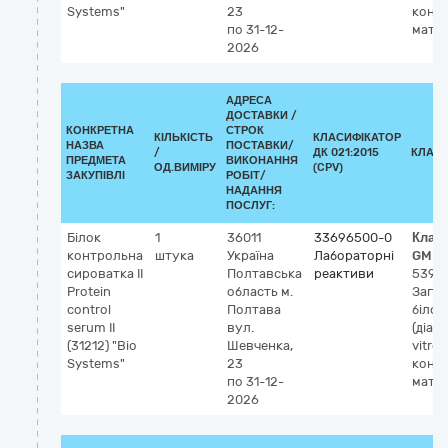
Systems"
23
конт
по 31-12-
матер
2026
АДРЕСА
ДОСТАВКИ /
КОНКРЕТНА
СТРОК
КІЛЬКІСТЬ
КЛАСИФІКАТОР
НАЗВА
ПОСТАВКИ/
/
ДК 021:2015
КЛАСИ
ПРЕДМЕТА
ВИКОНАННЯ
ОД.ВИМІРУ
(CPV)
ЗАКУПІВЛІ
РОБІТ/
НАДАННЯ
ПОСЛУГ:
Білок
1
36011
33696500-0
Клас
контрольна
штука
Україна
Лабораторні
GMDN
сироватка ІІ
Полтавська
реактиви
5398
Protein
область
м.
Зага
control
Полтава
білок
serum IІ
вул.
(діаг
(31212) "Віо
Шевченка,
vitro),
Systems"
23
конт
по 31-12-
матер
2026