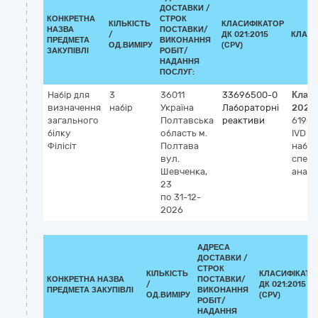
ДОСТАВКИ /
КОНКРЕТНА
СТРОК
КІЛЬКІСТЬ
КЛАСИФІКАТОР
НАЗВА
ПОСТАВКИ/
/
ДК 021:2015
КЛАСИ
ПРЕДМЕТА
ВИКОНАННЯ
ОД.ВИМІРУ
(CPV)
ЗАКУПІВЛІ
РОБІТ/
НАДАННЯ
ПОСЛУГ:
Набір для
3
36011
33696500-0
Клас
визначення
набір
Україна
Лабораторні
2023
загального
Полтавська
реактиви
61900
білку
область
м.
IVD (д
Філісіт
Полтава
набір,
вул.
спек
Шевченка,
аналі
23
по 31-12-
2026
АДРЕСА
ДОСТАВКИ /
СТРОК
КІЛЬКІСТЬ
КЛАСИФІКАТО
КОНКРЕТНА НАЗВА
ПОСТАВКИ/
/
ДК 021:2015
ПРЕДМЕТА ЗАКУПІВЛІ
ВИКОНАННЯ
ОД.ВИМІРУ
(CPV)
РОБІТ/
НАДАННЯ