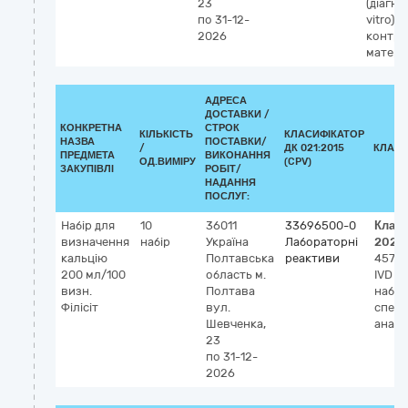
23
(діагно
по 31-12-
vitro),
2026
контр
матері
АДРЕСА
ДОСТАВКИ /
КОНКРЕТНА
СТРОК
КІЛЬКІСТЬ
КЛАСИФІКАТОР
НАЗВА
ПОСТАВКИ/
/
ДК 021:2015
КЛАСИ
ПРЕДМЕТА
ВИКОНАННЯ
ОД.ВИМІРУ
(CPV)
ЗАКУПІВЛІ
РОБІТ/
НАДАННЯ
ПОСЛУГ:
Набір для
10
36011
33696500-0
Клас
визначення
набір
Україна
Лабораторні
2023
кальцію
Полтавська
реактиви
4578
200 мл/100
область
м.
IVD (д
визн.
Полтава
набір,
Філісіт
вул.
спек
Шевченка,
аналі
23
по 31-12-
2026