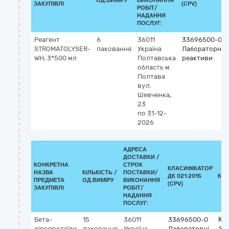
ОД.ВИМІРУ
ВИКОНАННЯ
ЗАКУПІВЛІ
(CPV)
РОБІТ/
НАДАННЯ
ПОСЛУГ:
Реагент
6
36011
33696500-0
STROMATOLYSER-
паковання
Україна
Лабораторні
WH, 3*500 мл
Полтавська
реактиви
область
м.
Полтава
вул.
Шевченка,
23
по 31-12-
2026
АДРЕСА
ДОСТАВКИ /
КОНКРЕТНА
СТРОК
КЛАСИФІКАТОР
НАЗВА
КІЛЬКІСТЬ /
ПОСТАВКИ/
ДК 021:2015
КЛ
ПРЕДМЕТА
ОД.ВИМІРУ
ВИКОНАННЯ
(CPV)
ЗАКУПІВЛІ
РОБІТ/
НАДАННЯ
ПОСЛУГ:
Бета-
15
36011
33696500-0
Кл
ліпопротеїди
паковання
Україна
Лабораторні
20