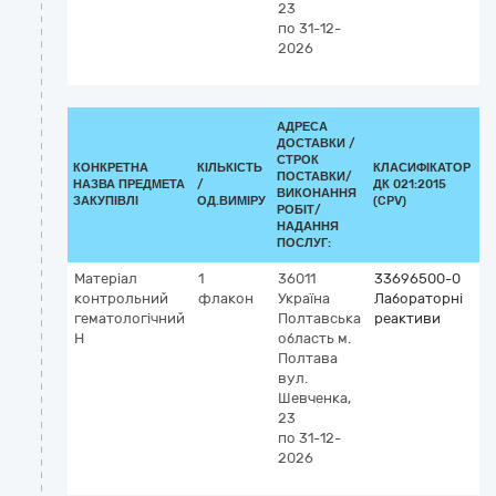
23
(
по 31-12-
vi
2026
к
м
АДРЕСА
ДОСТАВКИ /
СТРОК
КОНКРЕТНА
КІЛЬКІСТЬ
КЛАСИФІКАТОР
ПОСТАВКИ/
НАЗВА ПРЕДМЕТА
/
ДК 021:2015
К
ВИКОНАННЯ
ЗАКУПІВЛІ
ОД.ВИМІРУ
(CPV)
РОБІТ/
НАДАННЯ
ПОСЛУГ:
Матеріал
1
36011
33696500-0
К
контрольний
флакон
Україна
Лабораторні
G
гематологічний
Полтавська
реактиви
4
Н
область
м.
М
Полтава
а
вул.
кл
Шевченка,
I
23
(
по 31-12-
vi
2026
к
м