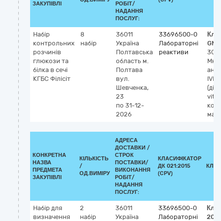
ЗАКУПІВЛІ
РОБІТ/
НАДАННЯ
ПОСЛУГ:
Набір
8
36011
33696500-0
Кла
контрольних
набір
Україна
Лабораторні
GMD
розчинів
Полтавська
реактиви
302
глюкози та
область
м.
Мно
білка в сечі
Полтава
анал
КГБС Філісіт
вул.
IVD
Шевченка,
(діа
23
vitro
по 31-12-
кон
2026
мате
АДРЕСА
ДОСТАВКИ /
КОНКРЕТНА
СТРОК
КІЛЬКІСТЬ
КЛАСИФІКАТОР
НАЗВА
ПОСТАВКИ/
/
ДК 021:2015
КЛАС
ПРЕДМЕТА
ВИКОНАННЯ
ОД.ВИМІРУ
(CPV)
ЗАКУПІВЛІ
РОБІТ/
НАДАННЯ
ПОСЛУГ:
Набір для
2
36011
33696500-0
Кла
визначення
набір
Україна
Лабораторні
202