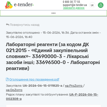
0 800 30 77 55
support@e-tender.ua
UK
Замовити дзвінок
Повернутись назад
Закупівлю оголошено - 15-06-2026, 16:36. Дата останніх змін -
15-06-2026, 16:40
Лабораторні реагенти (за кодом ДК
021:2015 - «Єдиний закупівельний
словник»- 33690000-3 - Лікарські
засоби інші; 33696500-0 - Лабораторні
реактиви)
Оголошення про проведення.pdf
Закупівля:
UA-2026-06-15-011825-a
/
на ProZorro
/
на DoZorro
Рядок плану закупівлі та обґрунтування:
UA-P-2026-06-15-
002308-a