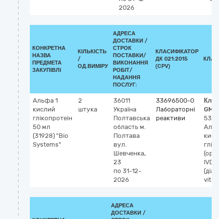
2026
АДРЕСА
ДОСТАВКИ /
КОНКРЕТНА
СТРОК
КІЛЬКІСТЬ
КЛАСИФІКАТОР
НАЗВА
ПОСТАВКИ/
/
ДК 021:2015
КЛАС
ПРЕДМЕТА
ВИКОНАННЯ
ОД.ВИМІРУ
(CPV)
ЗАКУПІВЛІ
РОБІТ/
НАДАННЯ
ПОСЛУГ:
Альфа 1
2
36011
33696500-0
Клас
кислий
штука
Україна
Лабораторні
GMD
глікопротеін
Полтавська
реактиви
536
50 мл
область
м.
Альф
(31928) "Віо
Полтава
кисл
Systems"
вул.
глік
Шевченка,
(оро
23
IVD
по 31-12-
(діаг
2026
vitro
АДРЕСА
ДОСТАВКИ /