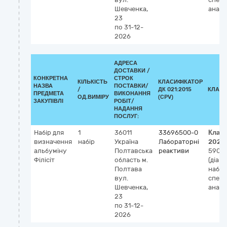
Шевченка,
аналі
23
по 31-12-
2026
АДРЕСА
ДОСТАВКИ /
КОНКРЕТНА
СТРОК
КІЛЬКІСТЬ
КЛАСИФІКАТОР
НАЗВА
ПОСТАВКИ/
/
ДК 021:2015
КЛАСИ
ПРЕДМЕТА
ВИКОНАННЯ
ОД.ВИМІРУ
(CPV)
ЗАКУПІВЛІ
РОБІТ/
НАДАННЯ
ПОСЛУГ:
Набір для
1
36011
33696500-0
Клас
визначення
набір
Україна
Лабораторні
2023
альбуміну
Полтавська
реактиви
59071
Філісіт
область
м.
(діагн
Полтава
набір,
вул.
спек
Шевченка,
аналі
23
по 31-12-
2026