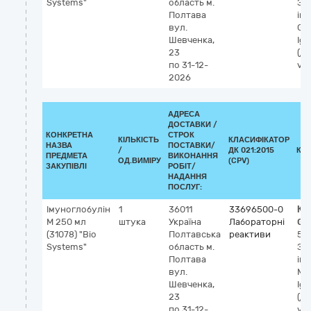
Systems"
область
м.
За
Полтава
ім
вул.
G 
Шевченка,
IgG
23
(ді
по 31-12-
vit
2026
АДРЕСА
ДОСТАВКИ /
КОНКРЕТНА
СТРОК
КІЛЬКІСТЬ
КЛАСИФІКАТОР
НАЗВА
ПОСТАВКИ/
/
ДК 021:2015
КЛ
ПРЕДМЕТА
ВИКОНАННЯ
ОД.ВИМІРУ
(CPV)
ЗАКУПІВЛІ
РОБІТ/
НАДАННЯ
ПОСЛУГ:
Імуноглобулін
1
36011
33696500-0
Кл
М 250 мл
штука
Україна
Лабораторні
GM
(31078) "Віо
Полтавська
реактиви
53
Systems"
область
м.
За
Полтава
ім
вул.
М 
Шевченка,
IgM
23
(ді
по 31-12-
vit