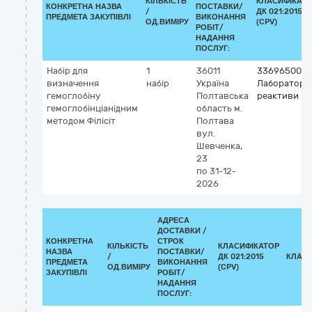
КІЛЬКІСТЬ
КЛАСИФІКАТ
КОНКРЕТНА НАЗВА
ПОСТАВКИ/
/
ДК 021:2015
ПРЕДМЕТА ЗАКУПІВЛІ
ВИКОНАННЯ
ОД.ВИМІРУ
(CPV)
РОБІТ/
НАДАННЯ
ПОСЛУГ:
Набір для
1
36011
33696500-0
визначення
набір
Україна
Лабораторн
гемоглобіну
Полтавська
реактиви
гемоглобінціанідним
область
м.
методом Філісіт
Полтава
вул.
Шевченка,
23
по 31-12-
2026
АДРЕСА
ДОСТАВКИ /
КОНКРЕТНА
СТРОК
КІЛЬКІСТЬ
КЛАСИФІКАТОР
НАЗВА
ПОСТАВКИ/
/
ДК 021:2015
КЛАСИ
ПРЕДМЕТА
ВИКОНАННЯ
ОД.ВИМІРУ
(CPV)
ЗАКУПІВЛІ
РОБІТ/
НАДАННЯ
ПОСЛУГ: