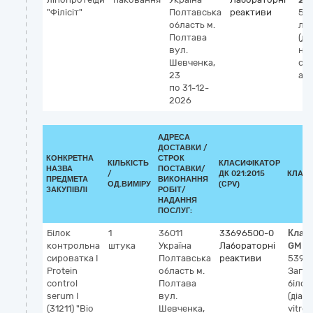
"Філісіт"
Полтавська
реактиви
53
область
м.
ліп
Полтава
(ді
вул.
на
Шевченка,
сп
23
ана
по 31-12-
2026
АДРЕСА
ДОСТАВКИ /
КОНКРЕТНА
СТРОК
КІЛЬКІСТЬ
КЛАСИФІКАТОР
НАЗВА
ПОСТАВКИ/
/
ДК 021:2015
КЛАСИ
ПРЕДМЕТА
ВИКОНАННЯ
ОД.ВИМІРУ
(CPV)
ЗАКУПІВЛІ
РОБІТ/
НАДАННЯ
ПОСЛУГ:
Білок
1
36011
33696500-0
Клас
контрольна
штука
Україна
Лабораторні
GMDN
сироватка І
Полтавська
реактиви
5398
Protein
область
м.
Зага
control
Полтава
білок
serum I
вул.
(діаг
(31211) "Віо
Шевченка,
vitro),