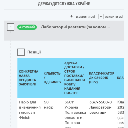
ДЕРЖАУДИТСЛУЖБА УКРАЇНИ
+
-
відкрити всі
закрити всі
-
Лабораторні реагенти (за кодом
...
Активний
-
Позиції
АДРЕСА
ДОСТАВКИ /
КОНКРЕТНА
СТРОК
КІЛЬКІСТЬ
КЛАСИФІКАТОР
НАЗВА
ПОСТАВКИ/
/
ДК 021:2015
КЛАСИ
ПРЕДМЕТА
ВИКОНАННЯ
ОД.ВИМІРУ
(CPV)
ЗАКУПІВЛІ
РОБІТ/
НАДАННЯ
ПОСЛУГ:
Набір для
50
36011
33696500-0
Клас
визначення
набір
Україна
Лабораторні
2023
глюкози
Полтавська
реактиви
53301
Філісіт
область
м.
(діагн
Полтава
набір
вул.
спек