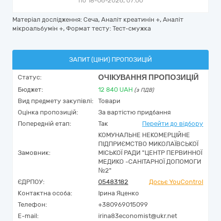
по 18-06-2026, 07:00
Матеріал дослідження: Сеча, Аналіт креатинін +, Аналіт
мікроальбумін +, Формат тесту: Тест-смужка
ЗАПИТ (ЦІНИ) ПРОПОЗИЦІЙ
ОЧІКУВАННЯ ПРОПОЗИЦІЙ
Статус:
Бюджет:
12 840
UAH
(з ПДВ)
Вид предмету закупівлі:
Товари
Оцінка пропозицій:
За вартістю придбання
Попередній етап:
Так
Перейти до відбору
КОМУНАЛЬНЕ НЕКОМЕРЦІЙНЕ
ПІДПРИЄМСТВО МИКОЛАЇВСЬКОЇ
Замовник:
МІСЬКОЇ РАДИ "ЦЕНТР ПЕРВИННОЇ
МЕДИКО -САНІТАРНОЇ ДОПОМОГИ
№2"
ЄДРПОУ:
05483182
Досьє YouControl
Контактна особа:
Ірина Яценко
Телефон:
+380969015099
E-mail:
irina83economist@ukr.net