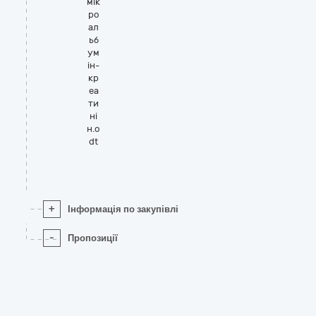
мік
ро
ал
ьб
ум
ін-
кр
еа
ти
ні
н.o
dt
+
Інформація по закупівлі
-
Пропозиції