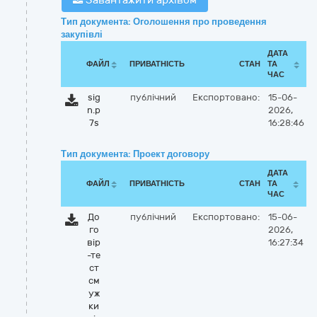
Завантажити архівом
Тип документа: Оголошення про проведення
закупівлі
ДАТА
ФАЙЛ
ПРИВАТНІСТЬ
СТАН
ТА
ЧАС
sig
публічний
Експортовано:
15-06-
n.p
2026,
7s
16:28:46
Тип документа: Проект договору
ДАТА
ФАЙЛ
ПРИВАТНІСТЬ
СТАН
ТА
ЧАС
До
публічний
Експортовано:
15-06-
го
2026,
вір
16:27:34
-те
ст
см
уж
ки