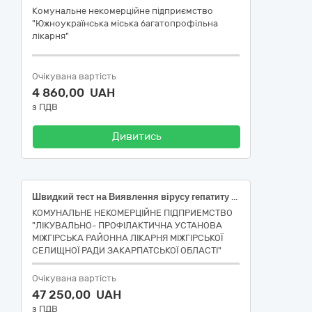
Комунальне некомерційне підприємство
"Южноукраїнська міська багатопрофільна
лікарня"
Очікувана вартість
4 860,00 UAH
з ПДВ
Дивитись
Швидкий тест на Виявлення вірусу гепатиту С в Цільна кров, Тест-касета, специфічність від 95 %, чутливість від 95 % (код НК 024:2023 30829 - Набір для якісного та / або кількісного визначення загальних антитіл до вірусу гепатиту С (Hepatitis C), експрес аналіз; код НК 031:2024 W0105090202 – Антитіла до вірусу гепатиту С (HCV) – швидкі тести і тести на місці) , Швидкий тест на Виявлення антитіл до вірусу гепатиту В в Цільна кров, Тест-касета, специфічність від 95 %, чутливість від 95 % (НК 024:2023: 48321 — Вірус гепатиту B, поверхневий антиген IVD (діагностика in vitro), набір, імунохроматографічний тест. НК 031:2024: W0105090201 — Поверхневий антиген вірусу гепатиту В — швидкі тести і тести на місці), Тести швидкі для визначення інфекційних захворювань:Виявлення вірусу ВІЛ-1/ВІЛ-2,вірусу гепатиту С, антитіл до вірусу гепатиту В, бактерії сифілісу, ІХА, в Цільна кров, Специфічність: 95-100 %, Чутливість: 95-100 %, Тест-касета (НК 024:2023: 45188 — Вірус імунодефіциту людини 1/2 (HIV 1/2), антитіла IVD, експрес-аналіз. НК 031:2024: W0105010101 — Антитіла до ВІЛ-1/ВІЛ-2 — швидкі тести і тести на місці), Тести швидкі для визначення інфекційних захворювань:Виявлення бактерії Clostridium difficil (CDT(Clostridium difficile toxin A)),(CDT(Clostridium difficile toxin B)), ІХА, в : Фекалії, Специфічність: 95-100 %, Чутливість: 95-100 %,Тест-касета * НК 024:2023: 50831 — Бактерія Clostridium difficile, антигени IVD (діагностика in vitro), набір, імунохроматографічний тест, експрес-аналіз. НК 031:2024: W0105011802 — Виявлення токсину A/B C. Difficile), Комбінований тест на 10 наркотиків : амфетамін (AMP500)/кокаїн (COC300)/марихуану (ТНС50)/метамфетамін (MET500)/морфін (MOP300)/фенциклідин (PCP25)/бензодіазепін (BZO300)/екстазі (MDMA500)/метадон (MTD300)/барбітурати (BAR300) в сечі (код НК 024:2023 – 46994 – Множинні наркотики IVD (діагностика in vitro) набір імунохроматографічний аналіз, експрес аналіз, код НК 031:2024 - W0102040401 – Реагенти для виявлення декількох наркотичних /психотропних речовин).
КОМУНАЛЬНЕ НЕКОМЕРЦІЙНЕ ПІДПРИЕМСТВО
"ЛІКУВАЛЬНО- ПРОФІЛАКТИЧНА УСТАНОВА
МІЖГІРСЬКА РАЙОННА ЛІКАРНЯ МІЖГІРСЬКОЇ
СЕЛИЩНОЇ РАДИ ЗАКАРПАТСЬКОЇ ОБЛАСТІ"
Очікувана вартість
47 250,00 UAH
з ПДВ