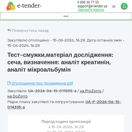
0 800 30 77 55
support@e-tender.ua
UK
Замовити дзвінок
Повернутись назад
Закупівлю оголошено - 15-06-2026, 16:28. Дата останніх змін -
15-06-2026, 16:28
Тест-смужки,матеріал дослідження:
сеча, визначення: аналіт креатинін,
аналіт мікроальбумін
Оголошення про проведення.pdf
Закупівля:
UA-2026-06-15-011595-a
/
на ProZorro
/
на DoZorro
Рядок плану закупівлі та обґрунтування:
UA-P-2026-06-15-
014318-a
Період подачі пропозицій
з 15-06-2026, 16:28