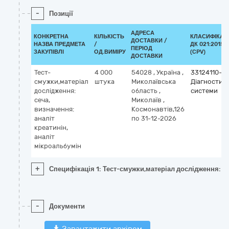
-
Позиції
АДРЕСА
КОНКРЕТНА
КІЛЬКІСТЬ
КЛАСИФІКАТ
ДОСТАВКИ /
НАЗВА ПРЕДМЕТА
/
ДК 021:2015
ПЕРІОД
ЗАКУПІВЛІ
ОД.ВИМІРУ
(CPV)
ДОСТАВКИ
Тест-
4 000
54028
,
Україна
,
33124110-9
смужки,матеріал
штука
Миколаївська
Діагностичн
дослідження:
область
,
системи
сеча,
Миколаїв
,
визначення:
Космонавтів,126
аналіт
по 31-12-2026
креатинін,
аналіт
мікроальбумін
+
Специфікація 1: Тест-смужки,матеріал дослідження: се
-
Документи