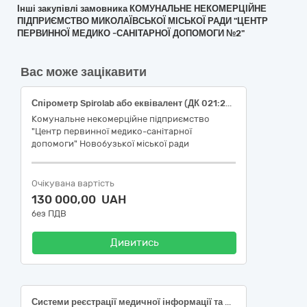
Інші закупівлі замовника КОМУНАЛЬНЕ НЕКОМЕРЦІЙНЕ
ПІДПРИЄМСТВО МИКОЛАЇВСЬКОЇ МІСЬКОЇ РАДИ "ЦЕНТР
ПЕРВИННОЇ МЕДИКО -САНІТАРНОЇ ДОПОМОГИ №2"
Вас може зацікавити
Спірометр Spirolab або еквівалент (ДК 021:2015: 33120000-7 «Системи реєстрації медичної інформації та дослідне обладнання»)
Комунальне некомерційне підприємство
"Центр первинної медико-санітарної
допомоги" Новобузької міської ради
Очікувана вартість
130 000,00 UAH
без ПДВ
Дивитись
Системи реєстрації медичної інформації та дослідне обладнання