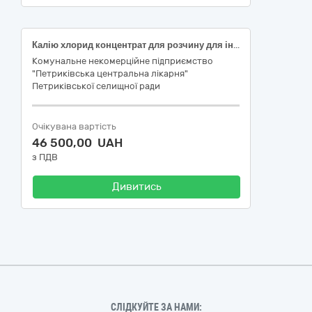
Калію хлорид концентрат для розчину для інфузій, 75 мг/мл по 10 мл; Левофлоксацин розчин для інфузій, 5 мг/мл, 100 мл; Метронідазол, розчин для інфузій, 5 мг/мл по 100 мл; Електроліти в комбінації з Сорбітолом 60 мг/1мл розчин для інфузій по 200 мл; Рінгера розчин для інфузій по 200 мл; Транексамова кислота розчин для ін'єкцій, 100 мг/мл по 5 мл; Ципрофлоксацин розчин для інфузій, 2 мг/мл по 100 мл; Натрію хлорид, розчин для інфузій, 9 мг/мл 100 мл
Комунальне некомерційне підприємство
"Петриківська центральна лікарня"
Петриківської селищної ради
Очікувана вартість
46 500,00 UAH
з ПДВ
Дивитись
СЛІДКУЙТЕ ЗА НАМИ: