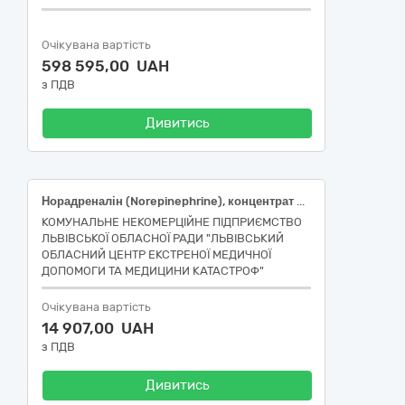
Очікувана вартість
598 595,00 UAH
з ПДВ
Дивитись
Норадреналін (Norepinephrine), концентрат для розчину для інфузій, 2 мг/мл по 4 мл. Код ДК 021:2015 33600000-6 Фармацевтична продукція.
КОМУНАЛЬНЕ НЕКОМЕРЦІЙНЕ ПІДПРИЄМСТВО
ЛЬВІВСЬКОЇ ОБЛАСНОЇ РАДИ "ЛЬВІВСЬКИЙ
ОБЛАСНИЙ ЦЕНТР ЕКСТРЕНОЇ МЕДИЧНОЇ
ДОПОМОГИ ТА МЕДИЦИНИ КАТАСТРОФ"
Очікувана вартість
14 907,00 UAH
з ПДВ
Дивитись