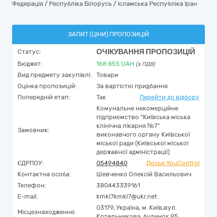
Федерація / Республіка Білорусь / Ісламська Республіка Іран
ЗАПИТ (ЦІНИ) ПРОПОЗИЦІЙ
ОЧІКУВАННЯ ПРОПОЗИЦІЙ
Статус:
Бюджет:
168 855
UAH
(з ПДВ)
Вид предмету закупівлі:
Товари
Оцінка пропозицій:
За вартістю придбання
Попередній етап:
Так
Перейти до відбору
Комунальне некомерційне
підприємство "Київська міська
клінічна лікарня №7"
Замовник:
виконавчого органу Київської
міської ради (Київської міської
державної адміністрації)
ЄДРПОУ:
05494840
Досьє YouControl
Контактна особа:
Шевченко Олексій Васильович
Телефон:
380443339161
E-mail:
kmkl7kmkl7@ukr.net
03179,
Україна
,
м. Київ,
вул.
Місцезнаходження:
Котельникова, будинок 95