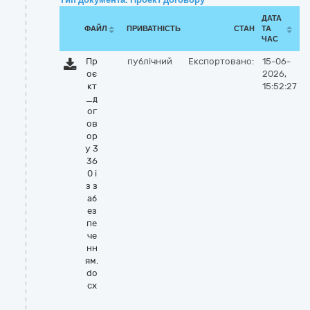
ДАТА
ФАЙЛ
ПРИВАТНІСТЬ
СТАН
ТА
ЧАС
Пр
публічний
Експортовано:
15-06-
оє
2026,
кт
15:52:27
_д
ог
ов
ор
у 3
36
0 і
з з
аб
ез
пе
че
нн
ям.
do
cx