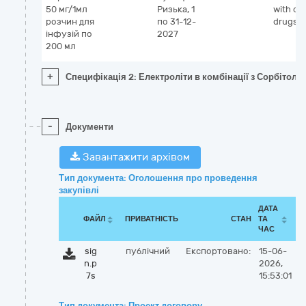
50 мг/1мл
Ризька, 1
with ot
розчин для
по 31-12-
drugs
інфузій по
2027
200 мл
+
Специфікація 2: Електроліти в комбінації з Сорбітоло
-
Документи
Завантажити архівом
Тип документа: Оголошення про проведення
закупівлі
ДАТА
ФАЙЛ
ПРИВАТНІСТЬ
СТАН
ТА
ЧАС
sig
публічний
Експортовано:
15-06-
n.p
2026,
7s
15:53:01
Тип документа: Проект договору