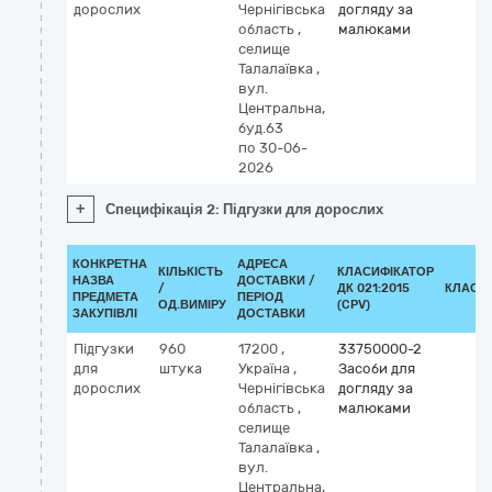
дорослих
Чернігівська
догляду за
область
,
малюками
селище
Талалаївка
,
вул.
Центральна,
буд.63
по 30-06-
2026
+
Специфікація 2: Підгузки для дорослих
КОНКРЕТНА
АДРЕСА
КІЛЬКІСТЬ
КЛАСИФІКАТОР
НАЗВА
ДОСТАВКИ /
/
ДК 021:2015
КЛАСИ
ПРЕДМЕТА
ПЕРІОД
ОД.ВИМІРУ
(CPV)
ЗАКУПІВЛІ
ДОСТАВКИ
Підгузки
960
17200
,
33750000-2
для
штука
Україна
,
Засоби для
дорослих
Чернігівська
догляду за
область
,
малюками
селище
Талалаївка
,
вул.
Центральна,