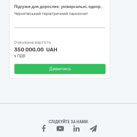
Підгузки для дорослих: універсальні, одноразові, розмір: M, охоплення талії: 70-130 см, поглинання: 1020-3000 мл ; Підгузки для дорослих: універсальні, одноразові, розмір: L, охоплення талії: 83-155 см, поглинання: 1240-3650 мл; Підгузки для дорослих: універсальні, одноразові, розмір: XL, охоплення талії: 90-175 см, поглинання: 1250-3650 мл; Пелюшка одноразова, розмір: 210 x 75 см, гіпоалергенна, з абсорбуючим матеріалом, з адгезивним краєм, Неткане волокно, стерильна
Чернігівський геріатричний пансіонат
Очікувана вартість
350 000,00 UAH
з ПДВ
Дивитись
СЛІДКУЙТЕ ЗА НАМИ: