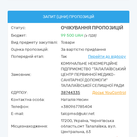
ЗАПИТ (ЦІНИ) ПРОПОЗИЦІЙ
ОЧІКУВАННЯ ПРОПОЗИЦІЙ
Статус:
Бюджет:
99 500
UAH
(з ПДВ)
Вид предмету закупівлі:
Товари
Оцінка пропозицій:
За вартістю придбання
Попередній етап:
Так
Перейти до відбору
КОМУНАЛЬНЕ НЕКОМЕРЦІЙНЕ
ПІДПРИЄМСТВО "ТАЛАЛАЇВСЬКИЙ
Замовник:
ЦЕНТР ПЕРВИННОЇ МЕДИКО-
САНІТАРНОЇ ДОПОМОГИ"
ТАЛАЛАЇВСЬКОЇ СЕЛИЩНОЇ РАДИ
ЄДРПОУ:
38744335
Досьє YouControl
Контактна особа:
Наталія Несин
Телефон:
+380967785404
E-mail:
talcpmsd@ukr.net
17200,
Україна
,
Чернігівська
Місцезнаходження:
область,
смт Талалаївка,
вул.
Центральна, 63