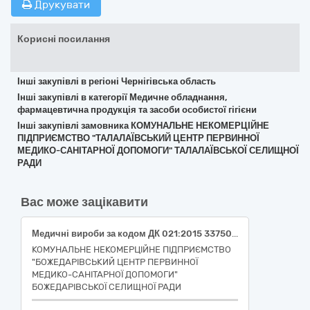
Друкувати
Корисні посилання
Інші закупівлі в регіоні Чернігівська область
Інші закупівлі в категорії Медичне обладнання,
фармацевтична продукція та засоби особистої гігієни
Інші закупівлі замовника КОМУНАЛЬНЕ НЕКОМЕРЦІЙНЕ
ПІДПРИЄМСТВО "ТАЛАЛАЇВСЬКИЙ ЦЕНТР ПЕРВИННОЇ
МЕДИКО-САНІТАРНОЇ ДОПОМОГИ" ТАЛАЛАЇВСЬКОЇ СЕЛИЩНОЇ
РАДИ
Вас може зацікавити
Медичні вироби за кодом ДК 021:2015 33750000-2 " Засоби для догляду за малюками"Підгузки для дорослих SENI SUPER LARGE ,розмір L,охоплення талії від 100 до 150 сантиметрів,6 крапель,одноразові ,поглинання 2600 мілілітрів,30 шт /уп,без клейкої стрічки ; Підгузки для дорослих TENA SLIP PLUS LARGE ,розмір L, 6 крапель ,охоплення талії від 90 до 145 сантиметрів,одноразові ,30 шт /уп ; Підгузки – трусики для дітей EVA SOFT PANTS,7 ,розмір 7, вагова група від 13 до 30 кг ,поглинання 1100 мілілітрів,36 шт /уп ; Пелюшки одноразові SENI SOFT BASIC ,нестерильні, гіпоалергенні,матеріал неткане волокно,водонепроникна зворотня сторона пелюшки, розмір 60х90 сантиметрів,поглинання 950 мілілітрів,30 шт/уп; Урологічні прокладки TENA LEDI SLIM ULTRA MINI PLUS ,жіночі одноразові,1.5 краплі, поглинання 110мілілітрів ,24шт /уп)
КОМУНАЛЬНЕ НЕКОМЕРЦІЙНЕ ПІДПРИЄМСТВО
"БОЖЕДАРІВСЬКИЙ ЦЕНТР ПЕРВИННОЇ
МЕДИКО-САНІТАРНОЇ ДОПОМОГИ"
БОЖЕДАРІВСЬКОЇ СЕЛИЩНОЇ РАДИ