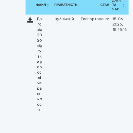
ДАТА
ФАЙЛ
ПРИВАТНІСТЬ
СТАН
ТА
ЧАС
До
публічний
Експортовано:
15-06-
го
2026,
вір
15:45:16
20
26
під
гу
зк
и д
ор
ос
лі
че
рв
ен
ь.d
oc
x