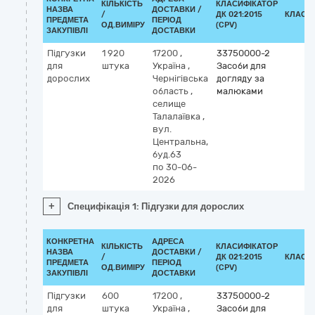
КІЛЬКІСТЬ
КЛАСИФІКАТОР
НАЗВА
ДОСТАВКИ /
/
ДК 021:2015
КЛАСИ
ПРЕДМЕТА
ПЕРІОД
ОД.ВИМІРУ
(CPV)
ЗАКУПІВЛІ
ДОСТАВКИ
Підгузки
1 920
17200
,
33750000-2
для
штука
Україна
,
Засоби для
дорослих
Чернігівська
догляду за
область
,
малюками
селище
Талалаївка
,
вул.
Центральна,
буд.63
по 30-06-
2026
+
Специфікація 1: Підгузки для дорослих
КОНКРЕТНА
АДРЕСА
КІЛЬКІСТЬ
КЛАСИФІКАТОР
НАЗВА
ДОСТАВКИ /
/
ДК 021:2015
КЛАСИ
ПРЕДМЕТА
ПЕРІОД
ОД.ВИМІРУ
(CPV)
ЗАКУПІВЛІ
ДОСТАВКИ
Підгузки
600
17200
,
33750000-2
для
штука
Україна
,
Засоби для