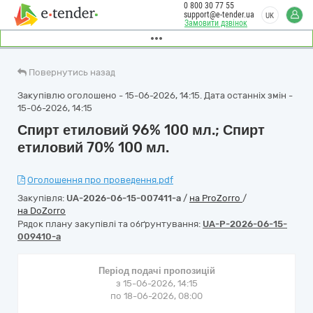
0 800 30 77 55
support@e-tender.ua
UK
Замовити дзвінок
Повернутись назад
Закупівлю оголошено - 15-06-2026, 14:15. Дата останніх змін -
15-06-2026, 14:15
Спирт етиловий 96% 100 мл.; Спирт
етиловий 70% 100 мл.
Оголошення про проведення.pdf
Закупівля:
UA-2026-06-15-007411-a
/
на ProZorro
/
на DoZorro
Рядок плану закупівлі та обґрунтування:
UA-P-2026-06-15-
009410-a
Період подачі пропозицій
з 15-06-2026, 14:15
по 18-06-2026, 08:00