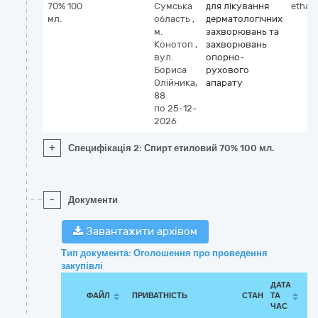
70% 100
Сумська
для лікування
ethan
мл.
область
,
дерматологічних
м.
захворювань та
Конотоп
,
захворювань
вул.
опорно-
Бориса
рухового
Олійника,
апарату
88
по 25-12-
2026
+
Специфікація 2: Спирт етиловий 70% 100 мл.
-
Документи
Завантажити архівом
Тип документа: Оголошення про проведення
закупівлі
ДАТА
ФАЙЛ
ПРИВАТНІСТЬ
СТАН
ТА
ЧАС