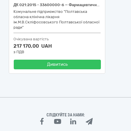
ДК 021:2015 - 33600000-6 — Фармацевтична продукція: Глюкози розчин для інфузій 5 % по 200 мл (Glucose), Глюкози розчин для інфузій 5 % по 400 мл (Glucose), Глюкози розчин для інфузій 10 % по 200 мл (Glucose)
Комунальне підприємство "Полтавська
обласна клінічна лікарня
ім.М.В.Скліфосовського Полтавської обласної
ради"
Очікувана вартість
217 170,00 UAH
з ПДВ
Дивитись
СЛІДКУЙТЕ ЗА НАМИ: