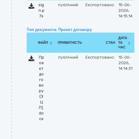
sig
публічний
Експортовано:
15-06-
n.p
2026,
7s
14:15:14
Тип документа: Проект договору
ДАТА
ФАЙЛ
ПРИВАТНІСТЬ
СТАН
ТА
ЧАС
Пр
публічний
Експортовано:
15-06-
ое
2026,
кт
14:14:31
до
го
во
ру
(З
Ц
П).
do
cx