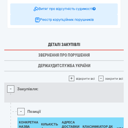
Витяг про відсутність судимості
Реєстр корупційних порушників
ДЕТАЛІ ЗАКУПІВЛІ
ЗВЕРНЕННЯ ПРО ПОРУШЕННЯ
ДЕРЖАУДИТСЛУЖБА УКРАЇНИ
+
-
відкрити всі
закрити всі
-
Закупівля:
-
Позиції
КОНКРЕТНА
АДРЕСА
КІЛЬКІСТЬ
НАЗВА
ДОСТАВКИ
КЛАСИФІКАТОР ДК