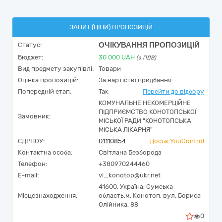
ЗАПИТ (ЦІНИ) ПРОПОЗИЦІЙ
ОЧІКУВАННЯ ПРОПОЗИЦІЙ
Статус:
Бюджет:
30 000
UAH
(з ПДВ)
Вид предмету закупівлі:
Товари
Оцінка пропозицій:
За вартістю придбання
Попередній етап:
Так
Перейти до відбору
КОМУНАЛЬНЕ НЕКОМЕРЦІЙНЕ
ПІДПРИЄМСТВО КОНОТОПСЬКОЇ
Замовник:
МІСЬКОЇ РАДИ "КОНОТОПСЬКА
МІСЬКА ЛІКАРНЯ"
ЄДРПОУ:
01110854
Досьє YouControl
Контактна особа:
Світлана Безборода
Телефон:
+380970244460
E-mail:
vl_konotop@ukr.net
41600,
Україна
,
Сумська
Місцезнаходження:
область,
м. Конотоп,
вул. Бориса
Олійника, 88
0