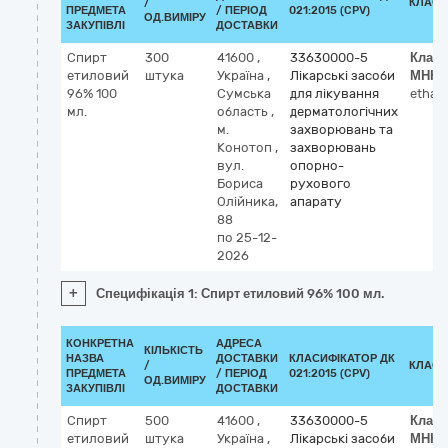
/
КЛАСИ
ПРЕДМЕТА
/ ПЕРІОД
021:2015 (CPV)
ОД.ВИМІРУ
ЗАКУПІВЛІ
ДОСТАВКИ
Спирт
300
41600
,
33630000-5
Класи
етиловий
штука
Україна
,
Лікарські засоби
МНН
96% 100
Сумська
для лікування
ethan
мл.
область
,
дерматологічних
м.
захворювань та
Конотоп
,
захворювань
вул.
опорно-
Бориса
рухового
Олійника,
апарату
88
по 25-12-
2026
+
Специфікація 1: Спирт етиловий 96% 100 мл.
КОНКРЕТНА
АДРЕСА
КІЛЬКІСТЬ
НАЗВА
ДОСТАВКИ
КЛАСИФІКАТОР ДК
/
КЛАСИ
ПРЕДМЕТА
/ ПЕРІОД
021:2015 (CPV)
ОД.ВИМІРУ
ЗАКУПІВЛІ
ДОСТАВКИ
Спирт
500
41600
,
33630000-5
Класи
етиловий
штука
Україна
,
Лікарські засоби
МНН