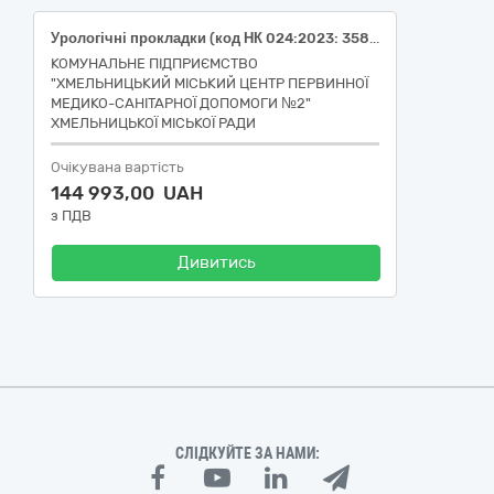
Урологічні прокладки (код НК 024:2023: 35817 - Вкладиші урологічні всмоктуючі при нетриманні сечі, код НК 031:2024: T04010203 АБСОРБЦІЙНІ АНТИМІКРОБНІ ПІДКЛАДКИ), пелюшки одноразові (код НК 024:2023 60709 Пелюшка вбирає, код НК 031:2024 T04010299 Абсорбційні підкладки – інше), 33750000-2 Засоби для догляду за малюками за ДК 021:2015 Єдиного закупівельного словника
КОМУНАЛЬНЕ ПІДПРИЄМСТВО
"ХМЕЛЬНИЦЬКИЙ МІСЬКИЙ ЦЕНТР ПЕРВИННОЇ
МЕДИКО-САНІТАРНОЇ ДОПОМОГИ №2"
ХМЕЛЬНИЦЬКОЇ МІСЬКОЇ РАДИ
Очікувана вартість
144 993,00 UAH
з ПДВ
Дивитись
СЛІДКУЙТЕ ЗА НАМИ: