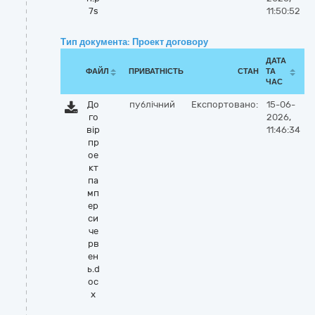
7s
11:50:52
Тип документа: Проект договору
ДАТА
ФАЙЛ
ПРИВАТНІСТЬ
СТАН
ТА
ЧАС
До
публічний
Експортовано:
15-06-
го
2026,
вір
11:46:34
пр
ое
кт
па
мп
ер
си
че
рв
ен
ь.d
oc
x