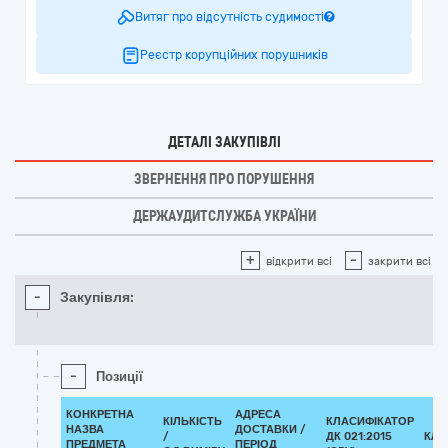
Витяг про відсутність судимості
Реєстр корупційних порушників
ДЕТАЛІ ЗАКУПІВЛІ
ЗВЕРНЕННЯ ПРО ПОРУШЕННЯ
ДЕРЖАУДИТСЛУЖБА УКРАЇНИ
+
-
відкрити всі
закрити всі
-
Закупівля:
-
Позиції
КОНКРЕТНА
АДРЕСА
КІЛЬКІСТЬ
КЛАСИФІКАТОР
НАЗВА
ДОСТАВКИ /
/
ДК 021:2015
КЛА
ПРЕДМЕТА
ПЕРІОД