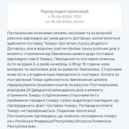
Період подачі пропозицій
з 15-06-2026, 11:51
по 18-06-2026, 00:00
Постачальник власними силами, засобами та за власний
рахунок відповідно до умов даного Договору зобов’язується
здійснити поставку Товару протягом строку дії даного
Договору, але в жодному разі не пізніше трьох робочих днів з
моменту отримання від Замовника заявки щодо поставки
відповідної партії Товару. Періодичність поставки повинна
бути не рідше 2-х разів на місяць, з 08 до 12 години, крім
вихідних та святкових днів за заявкою Замовника. Сторонами
може бути узгоджена інша періодичність поставки. Оплата за
поставлений Товар здійснюється Замовником шляхом
перерахування грошових коштів на рахунок Постачальника
впродовж 20 (двадцяти) календарних днів з моменту
отримання Товару з підписаними сторонами Акту
приймання-передачі товару та/або видаткової накладної, що
підтверджують факт поставки товару. Попередня оплата
Товару не передбачається. Поданням пропозиції
Постачальник підтверджує, що країною-походження товару
не є Російська Федерація/Республіка Білорусь/Ісламська
Республіка Іран.