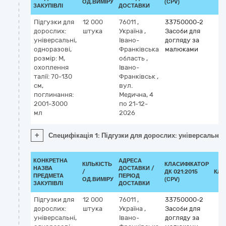
ОД.ВИМІРУ
(CPV)
ЗАКУПІВЛІ
ДОСТАВКИ
Підгузки для
12 000
76011
,
33750000-2
дорослих:
штука
Україна
,
Засоби для
універсальні,
Івано-
догляду за
одноразові,
Франківська
малюками
розмір: M,
область
,
охоплення
Івано-
талії: 70-130
Франківськ
,
см,
вул.
поглинання:
Медична, 4
2001-3000
по 21-12-
мл
2026
+
Специфікація 1: Підгузки для дорослих: універсальні,
КОНКРЕТНА
АДРЕСА
КІЛЬКІСТЬ
КЛАСИФІКАТОР
НАЗВА
ДОСТАВКИ /
/
ДК 021:2015
КЛА
ПРЕДМЕТА
ПЕРІОД
ОД.ВИМІРУ
(CPV)
ЗАКУПІВЛІ
ДОСТАВКИ
Підгузки для
12 000
76011
,
33750000-2
дорослих:
штука
Україна
,
Засоби для
універсальні,
Івано-
догляду за