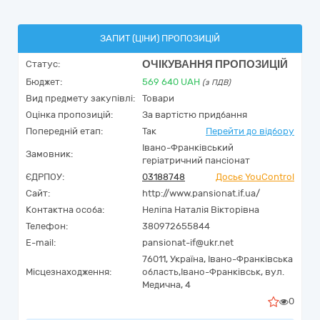
ЗАПИТ (ЦІНИ) ПРОПОЗИЦІЙ
ОЧІКУВАННЯ ПРОПОЗИЦІЙ
Статус:
Бюджет:
569 640
UAH
(з ПДВ)
Вид предмету закупівлі:
Товари
Оцінка пропозицій:
За вартістю придбання
Попередній етап:
Так
Перейти до відбору
Івано-Франківський
Замовник:
геріатричний пансіонат
ЄДРПОУ:
03188748
Досьє YouControl
Сайт:
http://www.pansionat.if.ua/
Контактна особа:
Неліпа Наталія Вікторівна
Телефон:
380972655844
E-mail:
pansionat-if@ukr.net
76011,
Україна
,
Івано-Франківська
Місцезнаходження:
область,
Івано-Франківськ,
вул.
Медична, 4
0