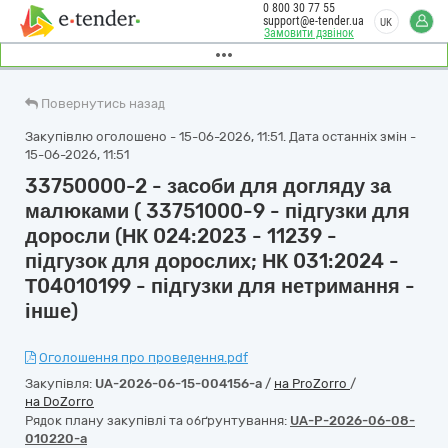
0 800 30 77 55
support@e-tender.ua
UK
Замовити дзвінок
Повернутись назад
Закупівлю оголошено - 15-06-2026, 11:51. Дата останніх змін -
15-06-2026, 11:51
33750000-2 - засоби для догляду за
малюками ( 33751000-9 - підгузки для
доросли (НК 024:2023 - 11239 -
підгузок для дорослих; НК 031:2024 -
Т04010199 - підгузки для нетримання -
інше)
Оголошення про проведення.pdf
Закупівля:
UA-2026-06-15-004156-a
/
на ProZorro
/
на DoZorro
Рядок плану закупівлі та обґрунтування:
UA-P-2026-06-08-
010220-a