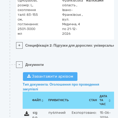
одноразові,
Франківська
малюками
розмір: L,
область
,
охоплення
Івано-
талії: 83-155
Франківськ
,
см,
вул.
поглинання:
Медична, 4
2501-3000
по 21-12-
мл
2026
+
Специфікація 2: Підгузки для дорослих: універсальні, 
-
Документи
Завантажити архівом
Тип документа: Оголошення про проведення
закупівлі
ДАТА
ФАЙЛ
ПРИВАТНІСТЬ
СТАН
ТА
ЧАС
sig
публічний
Експортовано:
15-06-
n.p
2026,