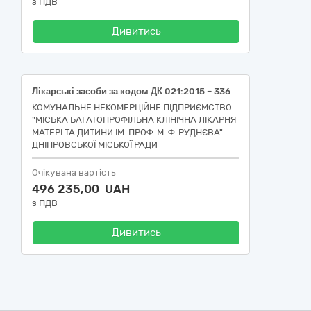
з ПДВ
Дивитись
Лікарські засоби за кодом ДК 021:2015 – 33600000-6 «Фармацевтична продукція»: Амоксицилін і клавуланова кислота, порошок для ін'єкцій/інфузій 1,2 гр (Amoxicillin and beta-lactamase inhibitor, 33651100-9 Протибактеріальні засоби для системного застосування)
КОМУНАЛЬНЕ НЕКОМЕРЦІЙНЕ ПІДПРИЄМСТВО
"МІСЬКА БАГАТОПРОФІЛЬНА КЛІНІЧНА ЛІКАРНЯ
МАТЕРІ ТА ДИТИНИ ІМ. ПРОФ. М. Ф. РУДНЄВА"
ДНІПРОВСЬКОЇ МІСЬКОЇ РАДИ
Очікувана вартість
496 235,00 UAH
з ПДВ
Дивитись