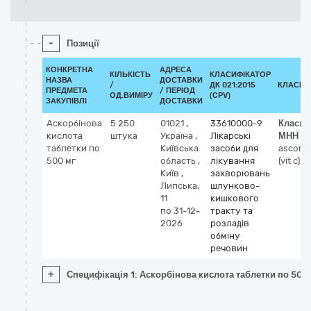
-
Позиції
КОНКРЕТНА
АДРЕСА
КІЛЬКІСТЬ
КЛАСИФІКАТОР
НАЗВА
ДОСТАВКИ
/
ДК 021:2015
КЛАСИФ
ПРЕДМЕТА
/ ПЕРІОД
ОД.ВИМІРУ
(CPV)
ЗАКУПІВЛІ
ДОСТАВКИ
Аскорбінова
5 250
01021
,
33610000-9
Класиф
кислота
штука
Україна
,
Лікарські
МНН
таблетки по
Київська
засоби для
ascorbi
500 мг
область
,
лікування
(vit c)
Київ
,
захворювань
Липська,
шлунково-
11
кишкового
по 31-12-
тракту та
2026
розладів
обміну
речовин
+
Специфікація 1: Аскорбінова кислота таблетки по 500