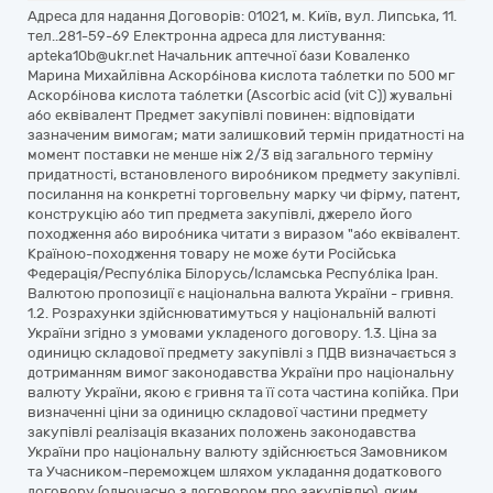
Адреса для надання Договорів: 01021, м. Київ, вул. Липська, 11.
тел..281-59-69 Електронна адреса для листування:
apteka10b@ukr.net Начальник аптечної бази Коваленко
Марина Михайлівна Аскорбінова кислота таблетки по 500 мг
Аскорбінова кислота таблетки (Ascorbic acid (vit C)) жувальні
або еквівалент Предмет закупівлі повинен: відповідати
зазначеним вимогам; мати залишковий термін придатності на
момент поставки не менше ніж 2/3 від загального терміну
придатності, встановленого виробником предмету закупівлі.
посилання на конкретні торговельну марку чи фірму, патент,
конструкцію або тип предмета закупівлі, джерело його
походження або виробника читати з виразом "або еквівалент.
Країною-походження товару не може бути Російська
Федерація/Республіка Білорусь/Ісламська Республіка Іран.
Валютою пропозиції є національна валюта України - гривня.
1.2. Розрахунки здійснюватимуться у національній валюті
України згідно з умовами укладеного договору. 1.3. Ціна за
одиницю складової предмету закупівлі з ПДВ визначається з
дотриманням вимог законодавства України про національну
валюту України, якою є гривня та її сота частина копійка. При
визначенні ціни за одиницю складової частини предмету
закупівлі реалізація вказаних положень законодавства
України про національну валюту здійснюється Замовником
та Учасником-переможцем шляхом укладання додаткового
договору (одночасно з договором про закупівлю), яким