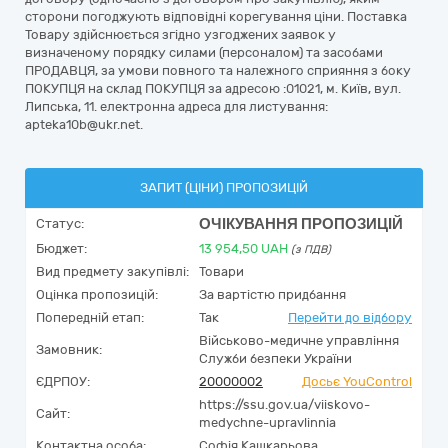
сторони погоджують відповідні корегування ціни. Поставка
Товару здійснюється згідно узгоджених заявок у
визначеному порядку силами (персоналом) та засобами
ПРОДАВЦЯ, за умови повного та належного сприяння з боку
ПОКУПЦЯ на склад ПОКУПЦЯ за адресою :01021, м. Київ, вул.
Липська, 11. електронна адреса для листування:
apteka10b@ukr.net.
ЗАПИТ (ЦІНИ) ПРОПОЗИЦІЙ
ОЧІКУВАННЯ ПРОПОЗИЦІЙ
Статус:
Бюджет:
13 954,50
UAH
(з ПДВ)
Вид предмету закупівлі:
Товари
Оцінка пропозицій:
За вартістю придбання
Попередній етап:
Так
Перейти до відбору
Військово-медичне управління
Замовник:
Служби безпеки України
ЄДРПОУ:
20000002
Досьє YouControl
https://ssu.gov.ua/viiskovo-
Сайт:
medychne-upravlinnia
Контактна особа:
Софія Кашкарьова