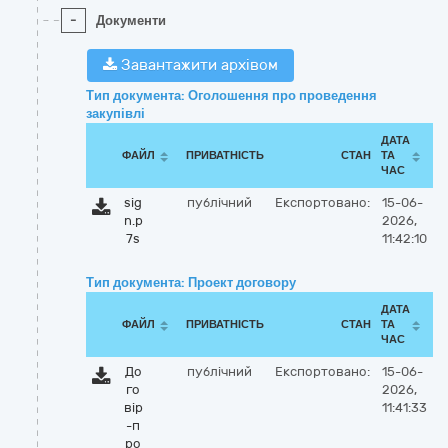
-
Документи
Завантажити архівом
Тип документа: Оголошення про проведення
закупівлі
ДАТА
ФАЙЛ
ПРИВАТНІСТЬ
СТАН
ТА
ЧАС
sig
публічний
Експортовано:
15-06-
n.p
2026,
7s
11:42:10
Тип документа: Проект договору
ДАТА
ФАЙЛ
ПРИВАТНІСТЬ
СТАН
ТА
ЧАС
До
публічний
Експортовано:
15-06-
го
2026,
вір
11:41:33
-п
ро