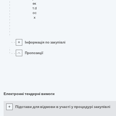
ек
т.d
oc
x
+
Інформація по закупівлі
-
Пропозиції
Електронні тендерні вимоги
+
Підстави для відмови в участі у процедурі закупівлі