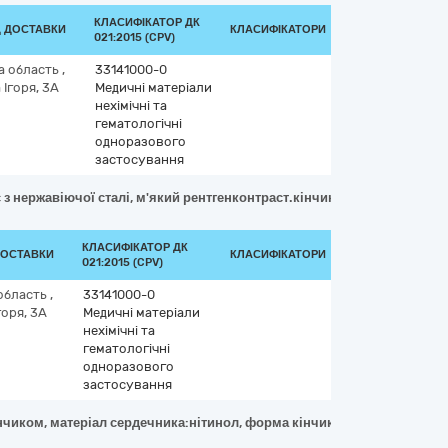
КЛАСИФІКАТОР ДК
Д ДОСТАВКИ
КЛАСИФІКАТОРИ
021:2015 (CPV)
а область
,
33141000-0
Ігоря, 3А
Медичні матеріали
нехімічні та
гематологічні
одноразового
застосування
з нержавіючої сталі, м'який рентгенконтраст.кінчик, внутр.покриття
КЛАСИФІКАТОР ДК
ДОСТАВКИ
КЛАСИФІКАТОРИ
021:2015 (CPV)
 область
,
33141000-0
горя, 3А
Медичні матеріали
нехімічні та
гематологічні
одноразового
застосування
нчиком, матеріал сердечника:нітинол, форма кінчика: кутовий, рівен