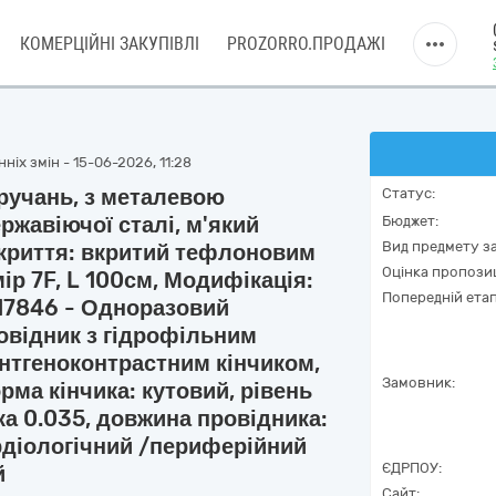
КОМЕРЦІЙНІ ЗАКУПІВЛІ
PROZORRO.ПРОДАЖІ
ніх змін - 15-06-2026, 11:28
ручань, з металевою
Статус:
ржавіючої сталі, м'який
Бюджет:
Вид предмету за
окриття: вкритий тефлоновим
Оцінка пропозиц
ір 7F, L 100см, Модифікація:
Попередній етап
 17846 - Одноразовий
овідник з гідрофільним
ентгеноконтрастним кінчиком,
Замовник:
рма кінчика: кутовий, рівень
ка 0.035, довжина провідника:
рдіологічний /периферійний
ЄДРПОУ:
й
Сайт: