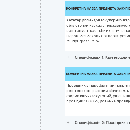
КОНКРЕТНА НАЗВА ПРЕДМЕТА ЗАКУПІ
Катетер для ендоваскулярних втр
обплетений каркас з нержавіючої с
рентгенконтраст.кінчик, внутр.п
шаром, без бокових отворів, розмір
Multipurpose: MPA
+
Специфікація 1: Катетер для 
КОНКРЕТНА НАЗВА ПРЕДМЕТА ЗАКУПІ
Провідник з гідрофільним покритт
рентгеноконтрастним кінчиком, м
форма кінчика: кутовий, рівень п
провідника 0.035, довжина провід
+
Специфікація 2: Провідник з