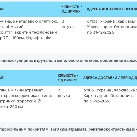
КІЛЬКІСТЬ /
ВЛІ
АДРЕСА ДОСТАВКИ / ПЕРІО
ОД.ВИМІРУ
учань, з металевою опліткою,
3
61103
,
Україна
,
Харківськ
талі, м'який
штука
Харків
,
пров. Остаповича 
окриття: вкритий тефлоновим
по 31-12-2026
 7F, L 100см, Модифікація:
ендоваскулярних втручань, з металевою опліткою, обплетений каркас 
КІЛЬКІСТЬ /
ВЛІ
АДРЕСА ДОСТАВКИ / ПЕРІОД 
ОД.ВИМІРУ
ям, з м'яким атравмат.
3
61103
,
Україна
,
Харківська
атеріал сердечника:нітинол,
штука
Харків
,
пров. Остаповича І
ідтримки: жорсткий, Ø
по 31-12-2026
ника: 260 см
 гідрофільним покриттям, з м'яким атравмат. рентгеноконтрастним кі