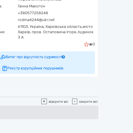
а:
Ганна Макогон
+380577258248
rodina4244@ukr.net
61103,
Україна
,
Харківська область,
місто
ня:
Харків,
пров. Остаповича Ігоря, будинок
3 А
0
Витяг про відсутність судимості
Реєстр корупційних порушників
+
-
відкрити всі
закрити всі