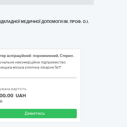
ІДКЛАДНОЇ МЕДИЧНОЇ ДОПОМОГИ ІМ. ПРОФ. О.І.
Катетер аспіраційний: порожнинний, Стерильний, Одноразовий, Розмір, Fr: 16.00 одиниця, Довжина: 500-600 міліметр, З вакуум-контролем великим пальцем (перехідник з двома отворами, одне з яких має заглушку) (код ДК 021:2015 -33140000-3 - Медичні матеріали, 33141600-6 Контейнери та пакети для забору матеріалу для аналізів, дренажі та комплекти)
унальне некомерційне підприємство
ницька міська клінічна лікарня №1"
увана вартість
500,00 UAH
ДВ
Дивитись