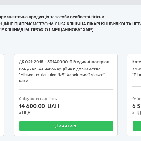
армацевтична продукція та засоби особистої гігієни
РЦІЙНЕ ПІДПРИЄМСТВО "МІСЬКА КЛІНІЧНА ЛІКАРНЯ ШВИДКОЇ ТА НЕВ
 "МКЛШНМД ІМ. ПРОФ.О.І.МЕЩАНІНОВА" ХМР)
ДК 021:2015 - 33140000-3 Медичні матеріали, код конкретної номенклатурної позиції код ДК 021:2015-33141000-0 - Медичні матеріали нехімічні та гематологічні одноразового застосування, а саме: Шпатель ЛОР (терапевтичний) - НК 024:2023:42461 – депресор язика оглядовий, Шпатель Гінекологічний (Ейра) - НК 024:2023:60644 – набір для акушерських / гінекологічних операцій, що не містить лікарських засобів, одноразового використання)
Комунальне некомерційне підприємство
Ком
"Міська поліклініка №5" Харківської міської
"Він
ради
Очікувана вартість
Очік
14 600,00 UAH
6 
з ПДВ
з П
Дивитись