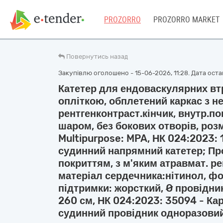
PROZORRO
PROZORRO MARKET
Повернутись назад
Закупівлю оголошено - 15-06-2026, 11:28. Дата остан
Катетер для ендоваскулярних вт
опліткою, обплетений каркас з не
рентгенконтраст.кінчик, внутр.п
шаром, без бокових отворів, розм
Multipurpose: MPA, НК 024:2023:
судинний напрямний катетер; Пр
покриттям, з м'яким атравмат. р
матеріал сердечника:нітинол, фо
підтримки: жорсткий, Ø провідни
260 см, НК 024:2023: 35094 - Ка
судинний провідник одноразови