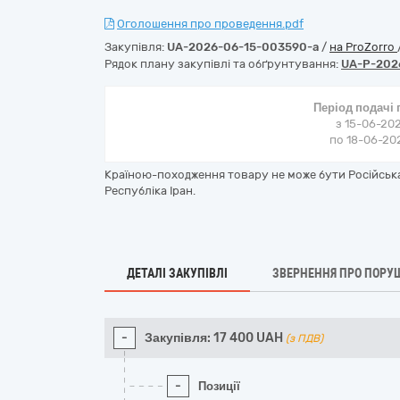
Оголошення про проведення.pdf
Закупівля:
UA-2026-06-15-003590-a
/
на ProZorro
Рядок плану закупівлі та обґрунтування:
UA-P-202
Період подачі
з 15-06-202
по 18-06-202
Країною-походження товару не може бути Російська
Республіка Іран.
ДЕТАЛІ ЗАКУПІВЛІ
ЗВЕРНЕННЯ ПРО ПОРУ
-
Закупівля:
17 400
UAH
(з ПДВ)
-
Позиції