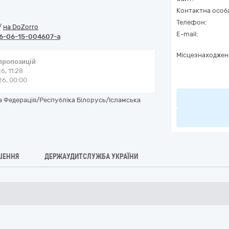
Контактна особ
Телефон:
/
на DoZorro
E-mail:
6-06-15-004607-a
Місцезнаходжен
 пропозицій
6, 11:28
6, 00:00
 Федерація/Республіка Білорусь/Ісламська
ШЕННЯ
ДЕРЖАУДИТСЛУЖБА УКРАЇНИ