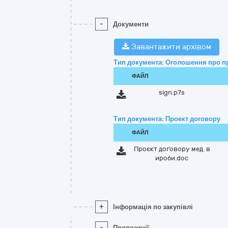
-
Документи
Завантажити архівом
Тип документа: Оголошення про п
ФАЙЛ
sign.p7s
Тип документа: Проект договору
ФАЙЛ
Проєкт договору мед. в
ироби.doc
+
Інформація по закупівлі
-
Пропозиції