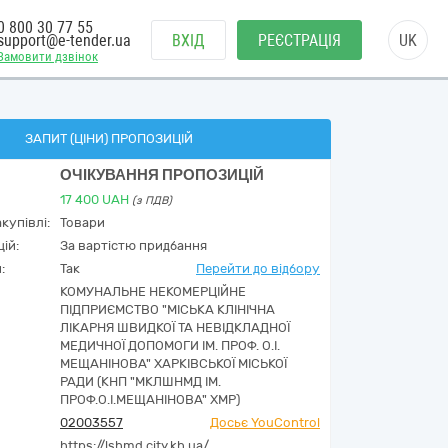
0 800 30 77 55
support@e-tender.ua
ВХІД
РЕЄСТРАЦІЯ
UK
Замовити дзвінок
ЗАПИТ (ЦІНИ) ПРОПОЗИЦІЙ
ОЧІКУВАННЯ ПРОПОЗИЦІЙ
17 400
UAH
(з ПДВ)
купівлі:
Товари
ій:
За вартістю придбання
:
Так
Перейти до відбору
КОМУНАЛЬНЕ НЕКОМЕРЦІЙНЕ
ПІДПРИЄМСТВО "МІСЬКА КЛІНІЧНА
ЛІКАРНЯ ШВИДКОЇ ТА НЕВІДКЛАДНОЇ
МЕДИЧНОЇ ДОПОМОГИ ІМ. ПРОФ. О.І.
МЕЩАНІНОВА" ХАРКІВСЬКОЇ МІСЬКОЇ
РАДИ (КНП "МКЛШНМД ІМ.
ПРОФ.О.І.МЕЩАНІНОВА" ХМР)
02003557
Досьє YouControl
https://lshmd.city.kh.ua/