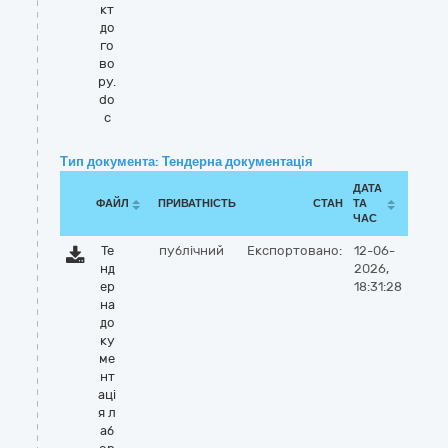
кт
до
го
во
ру.
do
c
Тип документа: Тендерна документація
ДАТА
ФАЙЛ
ПРИВАТНІСТЬ
СТАН
ТА
ЧАС
Те
публічний
Експортовано:
12-06-
нд
2026,
ер
18:31:28
на
до
ку
ме
нт
аці
я л
аб