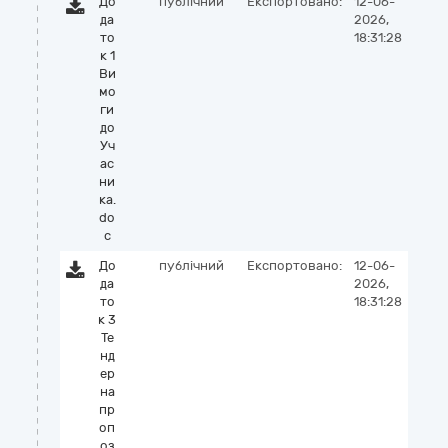
До
публічний
Експортовано:
12-06-
да
2026,
то
18:31:28
к 1
Ви
мо
ги
до
Уч
ас
ни
ка.
do
c
До
публічний
Експортовано:
12-06-
да
2026,
то
18:31:28
к 3
Те
нд
ер
на
пр
оп
оз