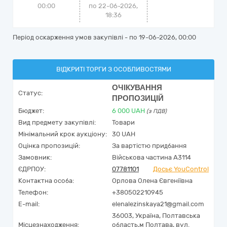
00:00
по 22-06-2026,
18:36
Період оскарження умов закупівлі - по
19-06-2026, 00:00
ВІДКРИТІ ТОРГИ З ОСОБЛИВОСТЯМИ
ОЧІКУВАННЯ
Статус:
ПРОПОЗИЦІЙ
Бюджет:
6 000
UAH
(з ПДВ)
Вид предмету закупівлі:
Товари
Мінімальний крок аукціону:
30 UAH
Оцінка пропозицій:
За вартістю придбання
Замовник:
Військова частина А3114
ЄДРПОУ:
07781101
Досьє YouControl
Контактна особа:
Орлова Олена Євгеніївна
Телефон:
+380502210945
E-mail:
elenalezinskaya21@gmail.com
36003,
Україна
,
Полтавська
Місцезнаходження:
область,
м Полтава,
вул.