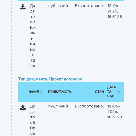
До
публічний
Експортовано:
12-06-
да
2026,
то
18:31:28
к 2
Тех
ніч
ні
ви
мо
ги
).d
oc
Тип документа: Проект договору
ДАТА
ФАЙЛ
ПРИВАТНІСТЬ
СТАН
ТА
ЧАС
До
публічний
Експортовано:
12-06-
да
2026,
то
18:31:28
к 5
Пр
ое