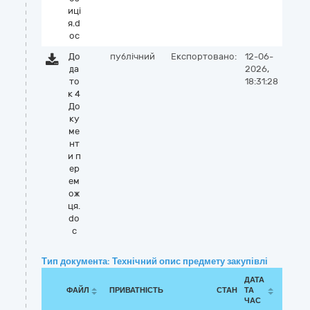
иці
я.d
oc
До
публічний
Експортовано:
12-06-
да
2026,
то
18:31:28
к 4
До
ку
ме
нт
и п
ер
ем
ож
ця.
do
c
Тип документа: Технічний опис предмету закупівлі
ДАТА
ФАЙЛ
ПРИВАТНІСТЬ
СТАН
ТА
ЧАС