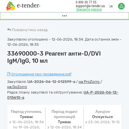
0 800 30 77 55
support@e-tender.ua
UK
Замовити дзвінок
Повернутись назад
Закупівлю оголошено - 12-06-2026, 18:34. Дата останніх змін -
12-06-2026, 18:35
33690000-3 Реагент анти-D/DVI
IgM/IgG, 10 мл
Оголошення про проведення.pdf
Закупівля:
UA-2026-06-12-012599-a
/
на ProZorro
/
на DoZorro
Рядок плану закупівлі та обґрунтування:
UA-P-2026-06-12-
015610-a
Період уточнень
Період подачі
Аукціон
Триває
пропозицій
Очікується
з 12-06-2026, 18:34
Триває
з
23-06-2026, 15:12
по 19-06-2026,
з 12-06-2026, 18:34