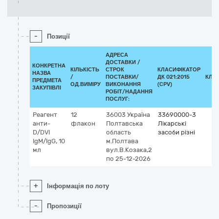
-
Позиції
АДРЕСА
ДОСТАВКИ /
КОНКРЕТНА
КІЛЬКІСТЬ
СТРОК
КЛАСИФІКАТОР
НАЗВА
/
ПОСТАВКИ/
ДК 021:2015
КЛА
ПРЕДМЕТА
ОД.ВИМІРУ
ВИКОНАННЯ
(CPV)
ЗАКУПІВЛІ
РОБІТ/НАДАННЯ
ПОСЛУГ:
Реагент
12
36003
Україна
33690000-3
анти-
флакон
Полтавська
Лікарські
D/DVI
область
засоби різні
IgM/IgG, 10
м.Полтава
мл
вул.В.Козака,2
по 25-12-2026
+
Інформація по лоту
-
Пропозиції