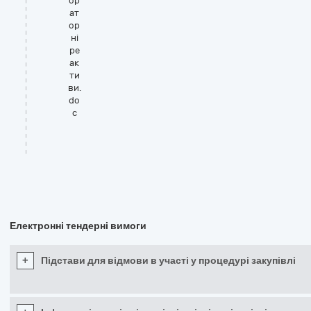
ор
ат
ор
ні
ре
ак
ти
ви.
do
c
Електронні тендерні вимоги
+
Підстави для відмови в участі у процедурі закупівлі