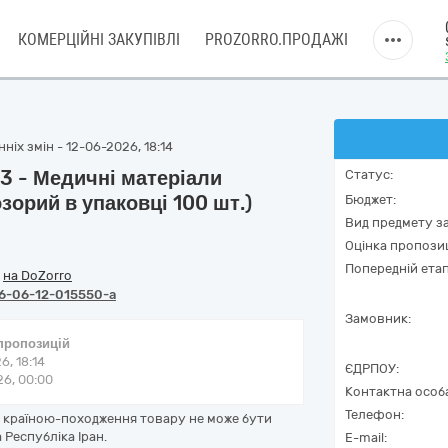
КОМЕРЦІЙНІ ЗАКУПІВЛІ
PROZORRO.ПРОДАЖІ
ніх змін - 12-06-2026, 18:14
3 - Медичні матеріали
Статус:
зорий в упаковці 100 шт.)
Бюджет:
Вид предмету за
Оцінка пропозиц
Попередній етап
/
на DoZorro
6-06-12-015550-a
Замовник:
 пропозицій
6, 18:14
ЄДРПОУ:
6, 00:00
Контактна особ
Телефон:
е країною-походження товару не може бути
 Республіка Іран.
E-mail: