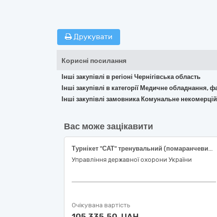
Друкувати
Корисні посилання
Інші закупівлі в регіоні Чернігівська область
Інші закупівлі в категорії Медичне обладнання, ф
Інші закупівлі замовника Комунальне некоме
Вас може зацікавити
Турнікет "САТ" тренувальний (помаранчевий або блакитний); Рукавички оглядові нітрилові нестерильні
Управління державної охорони України
Очікувана вартість
105 335,50 UAH