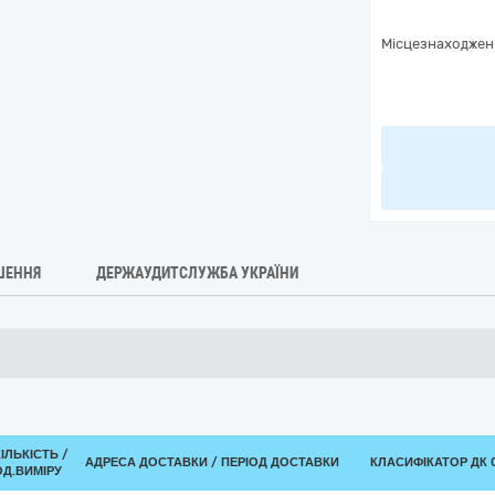
Місцезнаходжен
ШЕННЯ
ДЕРЖАУДИТСЛУЖБА УКРАЇНИ
КІЛЬКІСТЬ /
АДРЕСА ДОСТАВКИ / ПЕРІОД ДОСТАВКИ
КЛАСИФІКАТОР ДК 0
ОД.ВИМІРУ