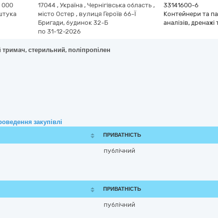
1 000
17044
,
Україна
,
Чернігівська область
,
33141600-6
штука
місто Остер
,
вулиця Героїв 66-Ї
Контейнери та па
Бригади, будинок 32-Б
аналізів, дренажі
по 31-12-2026
 тримач, стерильний, поліпропілен
роведення закупівлі
ПРИВАТНІСТЬ
публічний
ПРИВАТНІСТЬ
публічний