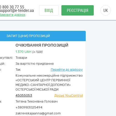
0 800 30 77 55
support@e-tender.ua
ВХІД
РЕЄСТРАЦІЯ
UK
Замовити дзвінок
ЗАПИТ (ЦІНИ) ПРОПОЗИЦІЙ
ОЧІКУВАННЯ ПРОПОЗИЦІЙ
1 370
UAH
(з ПДВ)
купівлі:
Товари
ій:
За вартістю придбання
:
Так
Перейти до відбору
Комунальне некомерційне підприємство
«ОСТЕРСЬКИЙ ЦЕНТР ПЕРВИННОЇ
МЕДИКО-САНІТАРНОЇ ДОПОМОГИ»
ОСТЕРСЬКОЇ МІСЬКОЇ РАДИ
45055053
Досьє YouControl
а:
Тетяна Тихонівна Головач
+380983025494
zakrevskajaanna@gmail.com