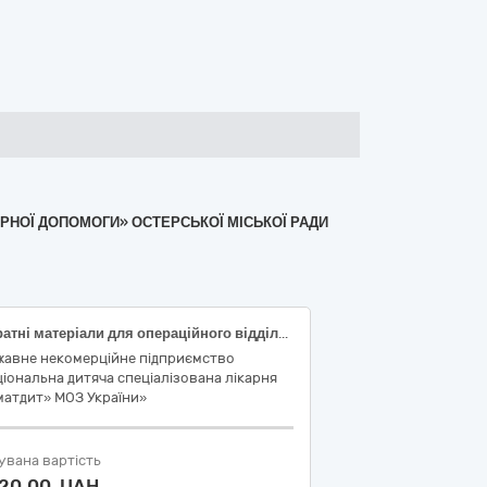
ТАРНОЇ ДОПОМОГИ» ОСТЕРСЬКОЇ МІСЬКОЇ РАДИ
Витратні матеріали для операційного відділення (Рушники м'які) (код ДК 021:2015 – 33140000-3 - Медичні матеріали)
жавне некомерційне підприємство
іональна дитяча спеціалізована лікарня
матдит» МОЗ України»
увана вартість
520,00 UAH