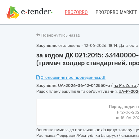
PROZORRO
PROZORRO MARKET
Повернутись назад
Закупівлю оголошено - 12-06-2026, 18:14. Дата остан
за кодом ДК 021:2015: 33140000-
(тримач холдер стандартний, про
Оголошення про проведення.pdf
Закупівля:
UA-2026-06-12-012550-a
/
на ProZorro
Рядок плану закупівлі та обґрунтування:
UA-P-202
Період подачі
з 12-06-202
по 18-06-202
Основна вимога до постачальників щодо товару: ц
Російська Федерація/Республіка Білорусь/Ісламська