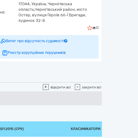
17044,
Україна
,
Чернігівська
область,
Чернігівський район, місто
ня:
Остер,
вулиця Героїв 66-Ї Бригади,
будинок 32-Б
0
Витяг про відсутність судимості
Реєстр корупційних порушників
+
-
відкрити всі
закрити всі
21:2015 (CPV)
КЛАСИФІКАТОРИ