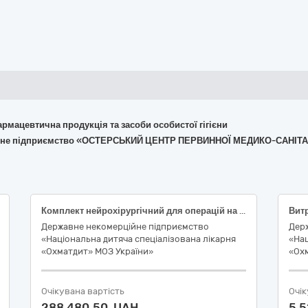
армацевтична продукція та засоби особистої гігієни
рційне підприємство «ОСТЕРСЬКИЙ ЦЕНТР ПЕРВИННОЇ МЕДИКО-САНІ
Комплект нейрохірургічний для операцій на головному мозку (код ДК 021:2015 – 33141000-0 Медичні матеріали нехімічні та гематологічні одноразового застосування)
Державне некомерційне підприємство
Дер
«Національна дитяча спеціалізована лікарня
«Нац
«Охматдит» МОЗ України»
«Ох
Очікувана вартість
Очік
288 480,50 UAH
5 