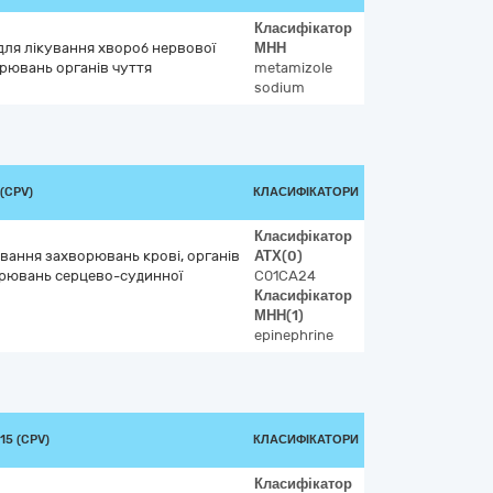
Класифікатор
 для лікування хвороб нервової
МНН
рювань органів чуття
metamizole
sodium
(CPV)
КЛАСИФІКАТОРИ
Класифікатор
ування захворювань крові, органів
АТХ
(0)
рювань серцево-судинної
C01CA24
Класифікатор
МНН
(1)
epinephrine
15 (CPV)
КЛАСИФІКАТОРИ
Класифікатор