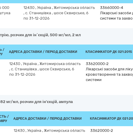
6 000
12430
,
Україна
,
Житомирська область
33660000-4
штука
,
с. Станишівка
,
шосе Сквирське, 6
Лікарські засоби
по 31-12-2026
системи та захво
трію, розчин для ін`єкцій, 500 мг/мл, 2 мл
Ь /
АДРЕСА ДОСТАВКИ / ПЕРІОД ДОСТАВКИ
КЛАСИФІКАТОР ДК 021:2015 
РУ
12430
,
Україна
,
Житомирська область
33620000-2
,
с. Станишівка
,
шосе Сквирське, 6
Лікарські засоби для лік
по 31-12-2026
кровотворення та захво
системи
82 мг/мл, розчин для ін'єкцій, ампула
СТЬ /
АДРЕСА ДОСТАВКИ / ПЕРІОД ДОСТАВКИ
КЛАСИФІКАТОР ДК 021:20
МІРУ
12430
,
Україна
,
Житомирська область
33620000-2