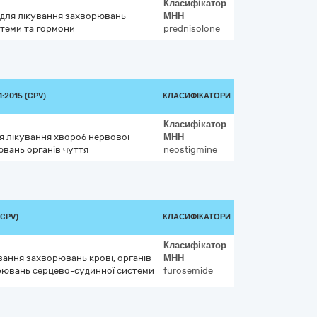
Класифікатор
и для лікування захворювань
МНН
стеми та гормони
prednisolone
:2015 (CPV)
КЛАСИФІКАТОРИ
Класифікатор
ля лікування хвороб нервової
МНН
ювань органів чуття
neostigmine
(CPV)
КЛАСИФІКАТОРИ
Класифікатор
ування захворювань крові, органів
МНН
рювань серцево-судинної системи
furosemide