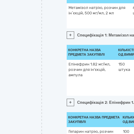
Метамізол натрію, розчин для
ін`єкцій, 500 мг/мл, 2 мл
+
Специфікація 1: Метамізол на
КОНКРЕТНА НАЗВА
КІЛЬКІСТ
ПРЕДМЕТА ЗАКУПІВЛІ
ОД.ВИМІ
Епінефрин 1.82 мг/мл,
150
розчин для ін'єкцій,
штука
ампула
+
Специфікація 2: Епінефрин 1.
КОНКРЕТНА НАЗВА ПРЕДМЕТА
КІЛЬКІ
ЗАКУПІВЛІ
ОД.ВИ
Гепарин натрію, розчин
100