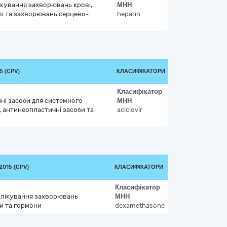
лікування захворювань крові,
МНН
я та захворювань серцево-
heparin
5 (CPV)
КЛАСИФІКАТОРИ
Класифікатор
ні засоби для системного
МНН
, антинеопластичні засоби та
aciclovir
015 (CPV)
КЛАСИФІКАТОРИ
Класифікатор
я лікування захворювань
МНН
и та гормони
dexamethasone