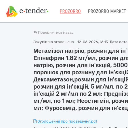
PROZORRO
PROZORRO MARKET
Повернутись назад
Закупівлю оголошено - 12-06-2026, 16:13. Дата остан
Метамізол натрію, розчин для ін`
Епінефрин 1.82 мг/мл, розчин для
натрію, розчин для ін'єкцій, 500
порошок для розчину для ін'єкцій
Дексаметазон,розчин для ін'єкці
розчин для ін'єкцій, 5 мг/мл, по
ін'єкцій 2 мг/мл по 2 мл; Предніз
мг/мл, по 1 мл; Неостигмін, розчин
мл; Фуросемід, розчин для ін'єкц
Оголошення про проведення.pdf