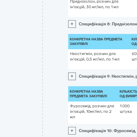
Преднізолон, розчин для
ін'єкцій, 30 мг/мл, по 1 мл
+
Специфікація 8: Преднізолон,
КОНКРЕТНА НАЗВА ПРЕДМЕТА
КІ
ЗАКУПІВЛІ
ОД
Неостигмін, розчин для
60
ін'єкцій, 0,5 мг/мл, по 1 мл
шт
+
Специфікація 9: Неостигмін, р
КОНКРЕТНА НАЗВА
КІЛЬКІСТЬ
ПРЕДМЕТА ЗАКУПІВЛІ
ОД.ВИМІР
Фуросемід, розчин для
1 000
ін'єкцій, 10мг/мл, по 2
штука
мл
+
Специфікація 10: Фуросемід, 