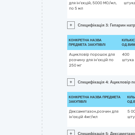
для ін'єкцій, 5000 МО/мл,
штук
по 5 мл
+
Специфікація 3: Гепарин натр
КОНКРЕТНА НАЗВА
КІЛЬКІС
ПРЕДМЕТА ЗАКУПІВЛІ
ОД.ВИМ
Ацикловір порошок для
400
розчину для ін'єкцій по
штука
250 мг
+
Специфікація 4: Ацикловір п
КОНКРЕТНА НАЗВА ПРЕДМЕТА
КІЛЬ
ЗАКУПІВЛІ
ОД.
Дексаметазон,розчин для
5 0
ін'єкцій 4мг/мл
шту
+
Специфікація 5: Дексаметазо