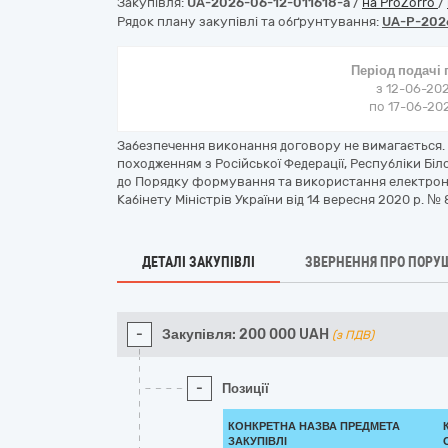
Закупівля:
UA-2026-06-12-011618-a
/
на ProZorro
/
Рядок плану закупівлі та обґрунтування:
UA-P-202
Період подачі
з 12-06-202
по 17-06-202
Забезпечення виконання договору не вимагається. 
походженням з Російської Федерації, Республіки Біл
до Порядку формування та використання електрон
Кабінету Міністрів України від 14 вересня 2020 р. №
ДЕТАЛІ ЗАКУПІВЛІ
ЗВЕРНЕННЯ ПРО ПОРУ
-
Закупівля:
200 000
UAH
(з ПДВ)
-
Позиції
КОНКРЕТНА НАЗВА ПРЕДМЕТА
ЗАКУПІВЛІ