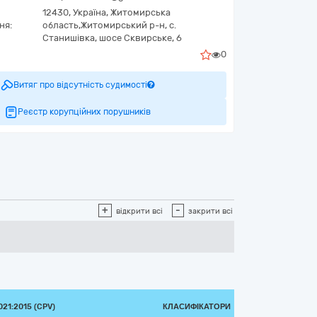
12430,
Україна
,
Житомирська
ня:
область,
Житомирський р-н, с.
Станишівка,
шосе Сквирське, 6
0
Витяг про відсутність судимості
Реєстр корупційних порушників
+
-
відкрити всі
закрити всі
21:2015 (CPV)
КЛАСИФІКАТОРИ