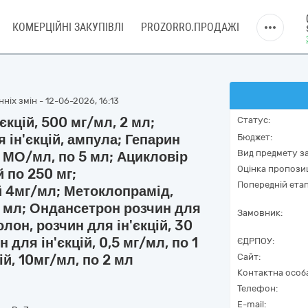
КОМЕРЦІЙНІ ЗАКУПІВЛІ
PROZORRO.ПРОДАЖІ
ніх змін - 12-06-2026, 16:13
єкцій, 500 мг/мл, 2 мл;
Статус:
 ін'єкцій, ампула; Гепарин
Бюджет:
Вид предмету за
0 МО/мл, по 5 мл; Ацикловір
Оцінка пропозиц
 по 250 мг;
Попередній етап
й 4мг/мл; Метоклопрамід,
 2 мл; Ондансетрон розчин для
Замовник:
олон, розчин для ін'єкцій, 30
 для ін'єкцій, 0,5 мг/мл, по 1
ЄДРПОУ:
ій, 10мг/мл, по 2 мл
Сайт:
Контактна особ
Телефон:
E-mail: