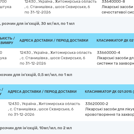
700
12430
,
Україна
,
Житомирська область
33640000-8
штука
,
с. Станишівка
,
шосе Сквирське, 6
Лікарські засоб
по 31-12-2026
сечостатевої си
 розчин для ін'єкцій, 30 мг/мл, по 1 мл
ЛЬКІСТЬ /
АДРЕСА ДОСТАВКИ / ПЕРІОД ДОСТАВКИ
КЛАСИФІКАТОР ДК 021
.ВИМІРУ
0
12430
,
Україна
,
Житомирська область
33660000-4
ука
,
с. Станишівка
,
шосе Сквирське, 6
Лікарські засоби д
по 31-12-2026
системи та захвор
озчин для ін'єкцій, 0,5 мг/мл, по 1 мл
 /
АДРЕСА ДОСТАВКИ / ПЕРІОД ДОСТАВКИ
КЛАСИФІКАТОР ДК 021:2015 
У
12430
,
Україна
,
Житомирська область
33620000-2
,
с. Станишівка
,
шосе Сквирське, 6
Лікарські засоби для лік
по 31-12-2026
кровотворення та захво
розчин для ін'єкцій, 10мг/мл, по 2 мл