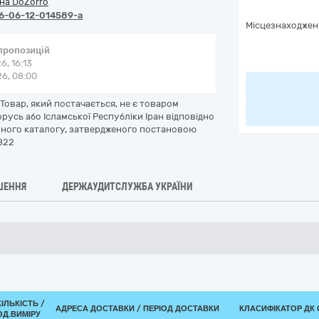
на DoZorro
6-06-12-014589-a
Місцезнаходжен
 пропозицій
6, 16:13
6, 08:00
Товар, який постачається, не є товаром
орусь або Ісламської Республіки Іран відповідно
ного каталогу, затвердженого постановою
 822
ШЕННЯ
ДЕРЖАУДИТСЛУЖБА УКРАЇНИ
КІЛЬКІСТЬ /
АДРЕСА ДОСТАВКИ / ПЕРІОД ДОСТАВКИ
КЛАСИФІКАТОР ДК 0
ОД.ВИМІРУ