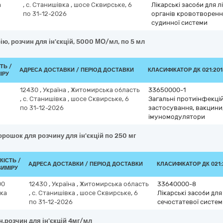
а
,
с. Станишівка
,
шосе Сквирське, 6
Лікарські засоби для 
по 31-12-2026
органів кровотворенн
судинної системи
ію, розчин для ін'єкцій, 5000 МО/мл, по 5 мл
ТЬ /
АДРЕСА ДОСТАВКИ / ПЕРІОД ДОСТАВКИ
КЛАСИФІКАТОР ДК 021:201
ІРУ
12430
,
Україна
,
Житомирська область
33650000-1
,
с. Станишівка
,
шосе Сквирське, 6
Загальні протиінфекцій
по 31-12-2026
застосування, вакцини
імуномодулятори
орошок для розчину для ін'єкцій по 250 мг
КІСТЬ /
АДРЕСА ДОСТАВКИ / ПЕРІОД ДОСТАВКИ
КЛАСИФІКАТОР ДК 021:2
ВИМІРУ
00
12430
,
Україна
,
Житомирська область
33640000-8
ка
,
с. Станишівка
,
шосе Сквирське, 6
Лікарські засоби дл
по 31-12-2026
сечостатевої систем
н,розчин для ін'єкцій 4мг/мл