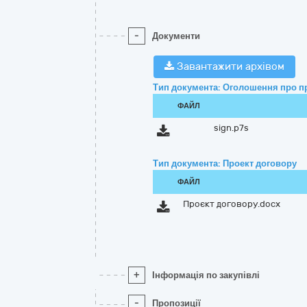
-
Документи
Завантажити архівом
Тип документа: Оголошення про п
ФАЙЛ
sign.p7s
Тип документа: Проект договору
ФАЙЛ
Проєкт договору.docx
+
Інформація по закупівлі
-
Пропозиції