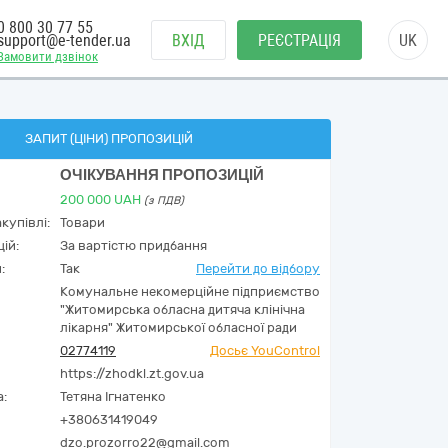
0 800 30 77 55
support@e-tender.ua
ВХІД
РЕЄСТРАЦІЯ
UK
Замовити дзвінок
ЗАПИТ (ЦІНИ) ПРОПОЗИЦІЙ
ОЧІКУВАННЯ ПРОПОЗИЦІЙ
200 000
UAH
(з ПДВ)
купівлі:
Товари
ій:
За вартістю придбання
:
Так
Перейти до відбору
Комунальне некомерційне підприємство
"Житомирська обласна дитяча клінічна
лікарня" Житомирської обласної ради
02774119
Досьє YouControl
https://zhodkl.zt.gov.ua
а:
Тетяна Ігнатенко
+380631419049
dzo.prozorro22@gmail.com