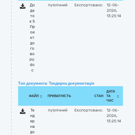
До
публічний
Експортовано:
12-06-
да
2026,
то
13:25:14
к 5
Пр
ое
кт
до
го
во
ру.
do
c
Тип документа: Тендерна документація
ДАТА
ФАЙЛ
ПРИВАТНІСТЬ
СТАН
ТА
ЧАС
Те
публічний
Експортовано:
12-06-
нд
2026,
ер
13:25:14
на
до