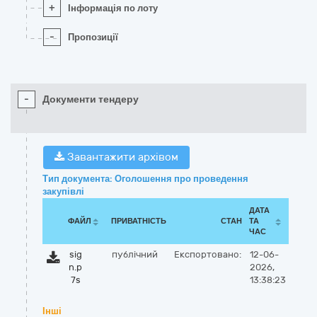
+
Інформація по лоту
-
Пропозиції
-
Документи тендеру
Завантажити архівом
Тип документа: Оголошення про проведення
закупівлі
ДАТА
ФАЙЛ
ПРИВАТНІСТЬ
СТАН
ТА
ЧАС
sig
публічний
Експортовано:
12-06-
n.p
2026,
7s
13:38:23
Інші