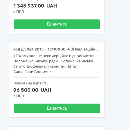
1 345 937,00 UAH
з ПДВ
Дивитись
код ДК 021:2015 - 33110000-4 Візуалізаційне обладнання для потреб медицини, стоматології та ветеринарної медицини «Портативний венозний сканер з мобільною підставкою» (код НК 024:2023 «Класифікатор медичних виробів» – 48040 Локатор вен інфрачервоний / код НК 031:2024 «Національна номенклатура медичних виробів» – Z110401 – Ультразвукові та інфрачервоні сканери)
КП Комунальне некомерційне підприємство
Полонської міської ради «Полонська міська
багатопрофільна лікарня ім. Наталії
Савеліївни Говорун»
Очікувана вартість
96 500,00 UAH
з ПДВ
Дивитись