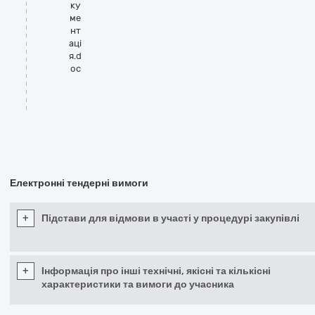
ку
ме
нт
аці
я.d
oc
Електронні тендерні вимоги
+
Підстави для відмови в участі у процедурі закупівлі
+
Інформація про інші технічні, якісні та кількісні
характеристики та вимоги до учасника