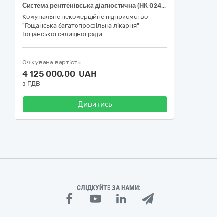
Система рентгенівська діагностична (НК 024:2023 – 37645 – Система рентгенівська діагностична стаціонарна загального призначення цифрова; НК 031:2024 – Z11031101 – Мультифункціональні системи для прямої цифрової рентгенології)
Комунальне некомерційне підприємство
"Гощанська багатопрофільна лікарня"
Гощанської селищної ради
Очікувана вартість
4 125 000,00 UAH
з ПДВ
Дивитись
СЛІДКУЙТЕ ЗА НАМИ: