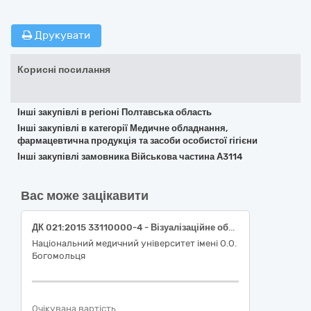
Друкувати
Корисні посилання
Інші закупівлі в регіоні Полтавська область
Інші закупівлі в категорії Медичне обладнання,
фармацевтична продукція та засоби особистої гігієни
Інші закупівлі замовника Військова частина А3114
Вас може зацікавити
ДК 021:2015 33110000-4 - Візуалізаційне обладнання для потреб медицини, стоматології та ветеринарної медицини (Прилад відеоністагмографічної діагностики)
Національний медичний університет імені О.О.
Богомольця
Очікувана вартість