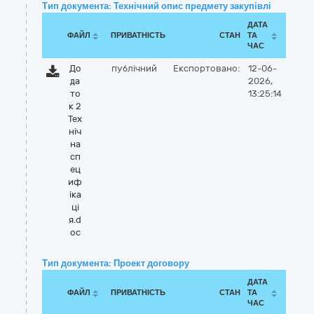
Тип документа: Технічний опис предмету закупівлі
ДАТА
ФАЙЛ
ПРИВАТНІСТЬ
СТАН
ТА
ЧАС
До
публічний
Експортовано:
12-06-
да
2026,
то
13:25:14
к 2
Тех
ніч
на
сп
ец
иф
іка
ці
я.d
oc
Тип документа: Проект договору
ДАТА
ФАЙЛ
ПРИВАТНІСТЬ
СТАН
ТА
ЧАС