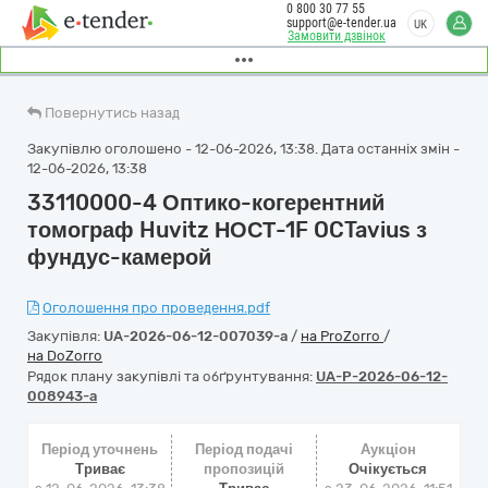
0 800 30 77 55
support@e-tender.ua
UK
Замовити дзвінок
Повернутись назад
Закупівлю оголошено - 12-06-2026, 13:38. Дата останніх змін -
12-06-2026, 13:38
33110000-4 Оптико-когерентний
томограф Huvitz НОСТ-1F OCTavius з
фундус-камерой
Оголошення про проведення.pdf
Закупівля:
UA-2026-06-12-007039-a
/
на ProZorro
/
на DoZorro
Рядок плану закупівлі та обґрунтування:
UA-P-2026-06-12-
008943-a
Період уточнень
Період подачі
Аукціон
Триває
пропозицій
Очікується