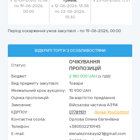
з 12-06-2026, 13:38
Триває
з
23-06-2026, 11:51
по 19-06-2026,
з 12-06-2026, 13:38
00:00
по 22-06-2026,
13:30
Період оскарження умов закупівлі - по
19-06-2026, 00:00
ВІДКРИТІ ТОРГИ З ОСОБЛИВОСТЯМИ
ОЧІКУВАННЯ
Статус:
ПРОПОЗИЦІЙ
Бюджет:
2 180 000
UAH
(з ПДВ)
Вид предмету закупівлі:
Товари
Мінімальний крок аукціону:
10 900 UAH
Оцінка пропозицій:
За вартістю придбання
Замовник:
Військова частина А3114
ЄДРПОУ:
07781101
Досьє YouControl
Контактна особа:
Орлова Олена Євгеніївна
Телефон:
+380502210945
E-mail:
elenalezinskaya21@gmail.com