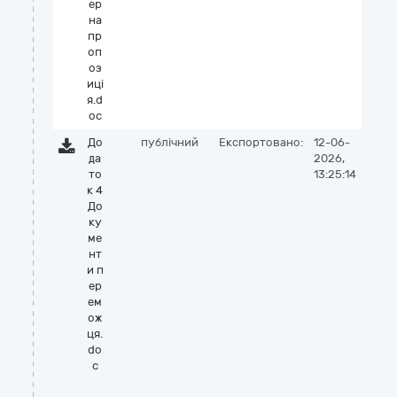
ер
на
пр
оп
оз
иці
я.d
oc
До
публічний
Експортовано:
12-06-
да
2026,
то
13:25:14
к 4
До
ку
ме
нт
и п
ер
ем
ож
ця.
do
c