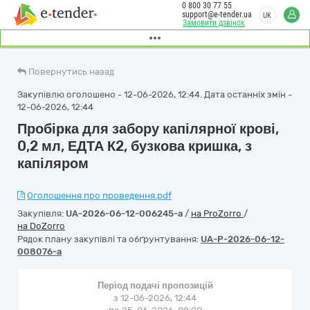
0 800 30 77 55
support@e-tender.ua
UK
Замовити дзвінок
Повернутись назад
Закупівлю оголошено - 12-06-2026, 12:44. Дата останніх змін -
12-06-2026, 12:44
Пробірка для забору капілярної крові,
0,2 мл, ЕДТА К2, бузкова кришка, з
капіляром
Оголошення про проведення.pdf
Закупівля:
UA-2026-06-12-006245-a
/
на ProZorro
/
на DoZorro
Рядок плану закупівлі та обґрунтування:
UA-P-2026-06-12-
008076-a
Період подачі пропозицій
з 12-06-2026, 12:44