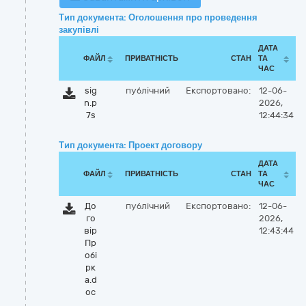
Тип документа: Оголошення про проведення
закупівлі
ДАТА
ФАЙЛ
ПРИВАТНІСТЬ
СТАН
ТА
ЧАС
sig
публічний
Експортовано:
12-06-
n.p
2026,
7s
12:44:34
Тип документа: Проект договору
ДАТА
ФАЙЛ
ПРИВАТНІСТЬ
СТАН
ТА
ЧАС
До
публічний
Експортовано:
12-06-
го
2026,
вір
12:43:44
Пр
обі
рк
а.d
oc