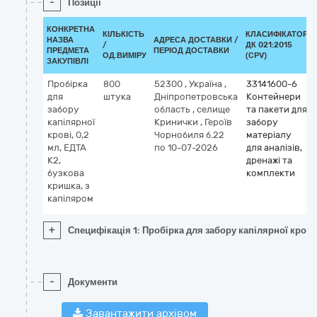
-
Позиції
КОНКРЕТНА
КІЛЬКІСТЬ
КЛАСИФІКАТОР
НАЗВА
АДРЕСА ДОСТАВКИ /
/
ДК 021:2015
ПРЕДМЕТА
ПЕРІОД ДОСТАВКИ
ОД.ВИМІРУ
(CPV)
ЗАКУПІВЛІ
Пробірка
800
52300
,
Україна
,
33141600-6
для
штука
Дніпропетровська
Контейнери
забору
область
,
селище
та пакети для
капілярної
Кринички
,
Героїв
забору
крові, 0,2
Чорнобиля б.22
матеріалу
мл, ЕДТА
по 10-07-2026
для аналізів,
К2,
дренажі та
бузкова
комплекти
кришка, з
капіляром
+
Специфікація 1: Пробірка для забору капілярної крові,
-
Документи
Завантажити архівом