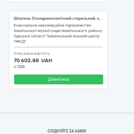
Шпатель Отоларингологічний стерильний, одноразовий, дерев'яний, не посилений (код НК 024:2023: 42461 Депресор язика оглядовий; НК 031:2024: V9001 - ШПАТЕЛІ ДЛЯ ЯЗИКА, ОДНОРАЗОВІ); Рукавички медичні оглядові: нестерильні, матеріал виготовлення: нітрил, без пудри, розмір (ДСТУ EN 455-2:2015): L (код НК 024:2023 56286 Рукавички оглядові/процедурні нітрилові необпудровані нестерильні, НК 031:2024 - T01020204 НІТРИЛОВІ РУКАВИЧКИ ДЛЯ ОГЛЯДУ / ТЕРАПІЇ); Набор гінекологічний: склад: дзеркало вагінальне : розмір M - 1 шт.,щіточка гінекологічна цервікальна : 1 шт., пелюшка гігієнічна : 1 шт., бахіли : 1 пара, рукавички медичні : розмір M - 1 пара, скло предметне : 2 шт. (НК 024:2023: 60644 - Набір для акушерських/ гінекологічних операцій, що не містить лікарських засобів, одноразового використання, НК 031:2024-U0899 - ГІНЕКОЛОГІЧНІ ВИРОБИ – ІНШЕ) за кодом ДК 021:2015 - 33140000-3 - Медичні матеріали (33141000-0 - Медичні матеріали нехімічні та гематологічні одноразового застосування)
Комунальне некомерційне підприємство
Ізмаїльської міської ради Ізмаїльського району
Одеської області "Ізмаїльський міський центр
ПМСД"
Очікувана вартість
70 602,88 UAH
з ПДВ
Дивитись
СЛІДКУЙТЕ ЗА НАМИ: