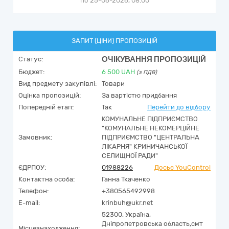
по 25-06-2026, 08:00
ЗАПИТ (ЦІНИ) ПРОПОЗИЦІЙ
ОЧІКУВАННЯ ПРОПОЗИЦІЙ
Статус:
Бюджет:
6 500
UAH
(з ПДВ)
Вид предмету закупівлі:
Товари
Оцінка пропозицій:
За вартістю придбання
Попередній етап:
Так
Перейти до відбору
КОМУНАЛЬНЕ ПІДПРИЄМСТВО
"КОМУНАЛЬНЕ НЕКОМЕРЦІЙНЕ
Замовник:
ПІДПРИЄМСТВО "ЦЕНТРАЛЬНА
ЛІКАРНЯ" КРИНИЧАНСЬКОЇ
СЕЛИЩНОЇ РАДИ"
ЄДРПОУ:
01988226
Досьє YouControl
Контактна особа:
Ганна Ткаченко
Телефон:
+380565492998
E-mail:
krinbuh@ukr.net
52300,
Україна
,
Дніпропетровська область,
смт
Місцезнаходження: