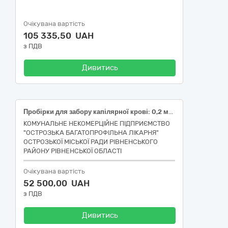
Очікувана вартість
105 335,50 UAH
з ПДВ
Дивитись
Пробірки для забору капілярної крові: 0,2 мл, 8×44 мм, з наповнювачем ЕДТА К3, стерильна, полістирольна пробірка, з капіляром, з червоною кришкою, Пробірка стерильна, об'ємом 1.5 мл, форма кришки: пласка, з градуюванням, з полем для нотаток, з застібкою
КОМУНАЛЬНЕ НЕКОМЕРЦІЙНЕ ПІДПРИЄМСТВО
"ОСТРОЗЬКА БАГАТОПРОФІЛЬНА ЛІКАРНЯ"
ОСТРОЗЬКОЇ МІСЬКОЇ РАДИ РІВНЕНСЬКОГО
РАЙОНУ РІВНЕНСЬКОЇ ОБЛАСТІ
Очікувана вартість
52 500,00 UAH
з ПДВ
Дивитись