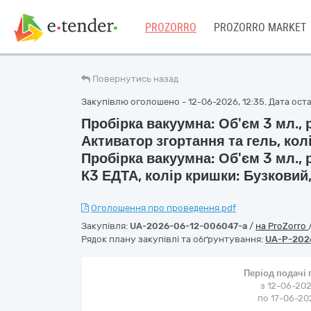
PROZORRO
PROZORRO MARKET
Повернутись назад
Закупівлю оголошено - 12-06-2026, 12:35. Дата остан
Пробірка вакуумна: Об'єм 3 мл.,
Активатор згортання та гель, кол
Пробірка вакуумна: Об'єм 3 мл.,
К3 ЕДТА, колір кришки: Бузковий
Оголошення про проведення.pdf
Закупівля:
UA-2026-06-12-006047-a
/
на ProZorro
Рядок плану закупівлі та обґрунтування:
UA-P-202
Період подачі
з 12-06-202
по 17-06-202