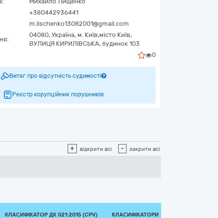
а:
Михайло Лищенко
+380442936441
m.lischenko13082001@gmail.com
04080,
Україна
,
м. Київ,
місто Київ,
ня:
ВУЛИЦЯ КИРИЛІВСЬКА, будинок 103
0
Витяг про відсутність судимості
Реєстр корупційних порушників
+
-
відкрити всі
закрити всі
КЛАСИФІКАТОР ДК 021:2015 (CPV)
КЛАСИФІКАТОРИ