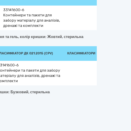
33141600-6
Контейнери та пакети для
забору матеріалу для аналізів,
дренажі та комплекти
ня та гель, колір кришки: Жовтий, стерильна
ЛАСИФІКАТОР ДК 021:2015 (CPV)
КЛАСИФІКАТОРИ
3141600-6
онтейнери та пакети для забору
атеріалу для аналізів, дренажі та
омплекти
ришки: Бузковий, стерильна