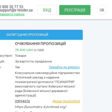
0 800 30 77 55
support@e-tender.ua
ВХІД
РЕЄСТРАЦІЯ
UK
Замовити дзвінок
ЗАПИТ (ЦІНИ) ПРОПОЗИЦІЙ
ОЧІКУВАННЯ ПРОПОЗИЦІЙ
78 400
UAH
(з ПДВ)
купівлі:
Товари
ій:
За вартістю придбання
:
Так
Перейти до відбору
Комунальне некомерційне підприємство
"Клінічний заклад з надання
психіатричної допомоги "ПСИХІАТРІЯ"
виконавчого органу Київської міської
ради (Київської міської державної
адміністрації)
01994072
Досьє YouControl
https://psychiatry-kyiv.itmed.org/