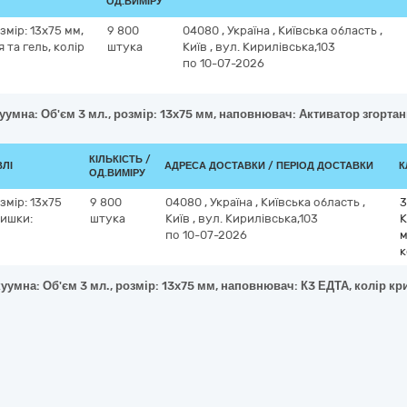
ОД.ВИМІРУ
змір: 13х75 мм,
9 800
04080
,
Україна
,
Київська область
,
та гель, колір
штука
Київ
,
вул. Кирилівська,103
по 10-07-2026
уумна: Об'єм 3 мл., розмір: 13х75 мм, наповнювач: Активатор згортан
КІЛЬКІСТЬ /
ВЛІ
АДРЕСА ДОСТАВКИ / ПЕРІОД ДОСТАВКИ
К
ОД.ВИМІРУ
змір: 13х75
9 800
04080
,
Україна
,
Київська область
,
3
ришки:
штука
Київ
,
вул. Кирилівська,103
К
по 10-07-2026
м
к
уумна: Об'єм 3 мл., розмір: 13х75 мм, наповнювач: К3 ЕДТА, колір к