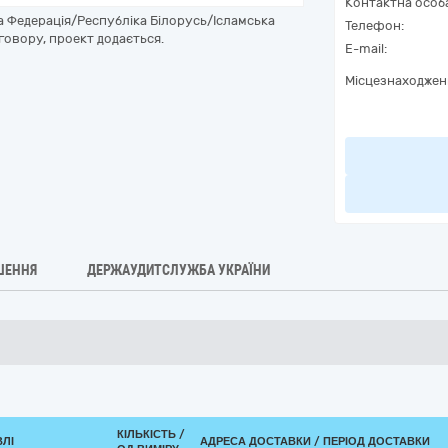
Контактна особ
 Федерація/Республіка Білорусь/Ісламська
Телефон:
говору, проект додається.
E-mail:
Місцезнаходжен
ШЕННЯ
ДЕРЖАУДИТСЛУЖБА УКРАЇНИ
КІЛЬКІСТЬ /
ВЛІ
АДРЕСА ДОСТАВКИ / ПЕРІОД ДОСТАВКИ