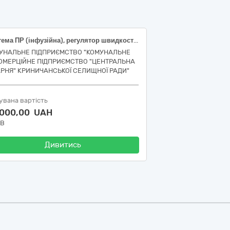
Система ПР (інфузійна), регулятор швидкості потоку, металева з’єднувальна голка, конектор Luer Slip, ін'єкційна голка 21G
УНАЛЬНЕ ПІДПРИЄМСТВО "КОМУНАЛЬНЕ
ОМЕРЦІЙНЕ ПІДПРИЄМСТВО "ЦЕНТРАЛЬНА
АРНЯ" КРИНИЧАНСЬКОЇ СЕЛИЩНОЇ РАДИ"
увана вартість
 000,00 UAH
ДВ
Дивитись