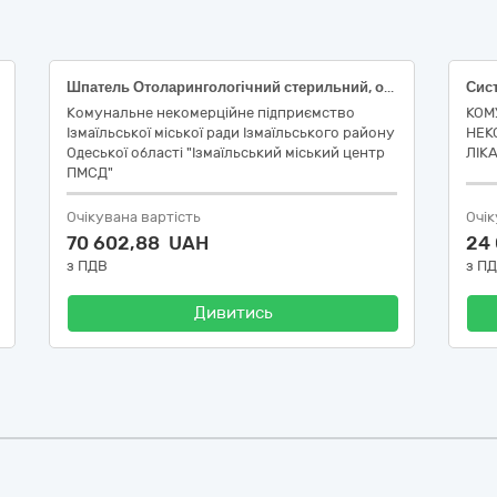
Шпатель Отоларингологічний стерильний, одноразовий, дерев'яний, не посилений (код НК 024:2023: 42461 Депресор язика оглядовий; НК 031:2024: V9001 - ШПАТЕЛІ ДЛЯ ЯЗИКА, ОДНОРАЗОВІ); Рукавички медичні оглядові: нестерильні, матеріал виготовлення: нітрил, без пудри, розмір (ДСТУ EN 455-2:2015): L (код НК 024:2023 56286 Рукавички оглядові/процедурні нітрилові необпудровані нестерильні, НК 031:2024 - T01020204 НІТРИЛОВІ РУКАВИЧКИ ДЛЯ ОГЛЯДУ / ТЕРАПІЇ); Набор гінекологічний: склад: дзеркало вагінальне : розмір M - 1 шт.,щіточка гінекологічна цервікальна : 1 шт., пелюшка гігієнічна : 1 шт., бахіли : 1 пара, рукавички медичні : розмір M - 1 пара, скло предметне : 2 шт. (НК 024:2023: 60644 - Набір для акушерських/ гінекологічних операцій, що не містить лікарських засобів, одноразового використання, НК 031:2024-U0899 - ГІНЕКОЛОГІЧНІ ВИРОБИ – ІНШЕ) за кодом ДК 021:2015 - 33140000-3 - Медичні матеріали (33141000-0 - Медичні матеріали нехімічні та гематологічні одноразового застосування)
Комунальне некомерційне підприємство
КОМ
Ізмаїльської міської ради Ізмаїльського району
НЕК
Одеської області "Ізмаїльський міський центр
ЛІК
ПМСД"
Очікувана вартість
Очік
70 602,88 UAH
24
з ПДВ
з П
Дивитись