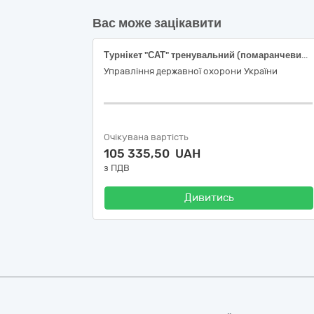
Вас може зацікавити
Турнікет "САТ" тренувальний (помаранчевий або блакитний); Рукавички оглядові нітрилові нестерильні
Управління державної охорони України
Очікувана вартість
105 335,50 UAH
з ПДВ
Дивитись