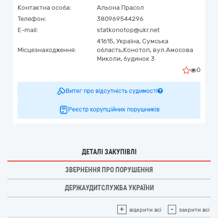
Контактна особа:
Альона Прасол
Телефон:
380969544296
E-mail:
statkonotop@ukr.net
41615,
Україна
,
Сумська
Місцезнаходження:
область,
Конотоп,
вул.Амосова
Миколи, будинок 3
0
Витяг про відсутність судимості
Реєстр корупційних порушників
ДЕТАЛІ ЗАКУПІВЛІ
ЗВЕРНЕННЯ ПРО ПОРУШЕННЯ
ДЕРЖАУДИТСЛУЖБА УКРАЇНИ
+
-
відкрити всі
закрити всі