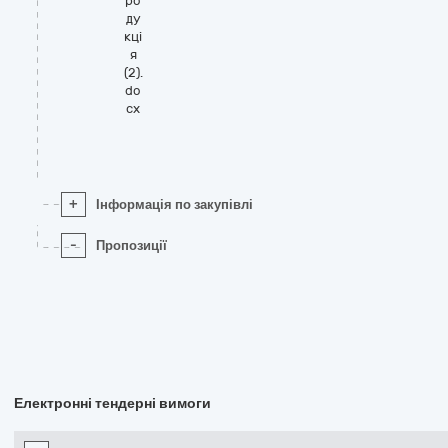
ро
ду
кці
я
(2).
do
cx
+
Інформація по закупівлі
-
Пропозиції
Електронні тендерні вимоги