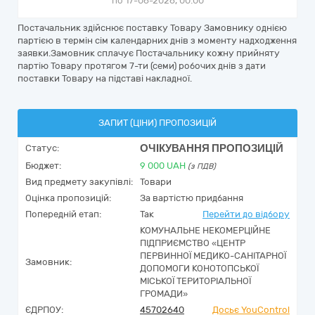
по 17-06-2026, 00:00
Постачальник здійснює поставку Товару Замовнику однією
партією в термін сім календарних днів з моменту надходження
заявки.Замовник сплачує Постачальнику кожну прийняту
партію Товару протягом 7-ти (семи) робочих днів з дати
поставки Товару на підставі накладної.
ЗАПИТ (ЦІНИ) ПРОПОЗИЦІЙ
ОЧІКУВАННЯ ПРОПОЗИЦІЙ
Статус:
Бюджет:
9 000
UAH
(з ПДВ)
Вид предмету закупівлі:
Товари
Оцінка пропозицій:
За вартістю придбання
Попередній етап:
Так
Перейти до відбору
КОМУНАЛЬНЕ НЕКОМЕРЦІЙНЕ
ПІДПРИЄМСТВО «ЦЕНТР
ПЕРВИННОЇ МЕДИКО-САНІТАРНОЇ
Замовник:
ДОПОМОГИ КОНОТОПСЬКОЇ
МІСЬКОЇ ТЕРИТОРІАЛЬНОЇ
ГРОМАДИ»
ЄДРПОУ:
45702640
Досьє YouControl