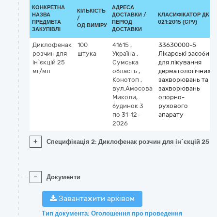
КОНКРЕТНА
АДРЕСА
КІЛЬКІСТЬ
НАЗВА
ДОСТАВКИ /
КЛАСИФІКАТОР ДК
/
ПРЕДМЕТА
ПЕРІОД
021:2015 (CPV)
ОД.ВИМІРУ
ЗАКУПІВЛІ
ДОСТАВКИ
Диклофенак
100
41615
,
33630000-5
розчин для
штука
Україна
,
Лікарські засоби
ін`єкцій 25
Сумська
для лікування
мг/мл
область
,
дерматологічних
Конотоп
,
захворювань та
вул.Амосова
захворювань
Миколи,
опорно-
будинок 3
рухового
по 31-12-
апарату
2026
+
Специфікація 2: Диклофенак розчин для ін`єкцій 25 м
-
Документи
Завантажити архівом
Тип документа: Оголошення про проведення