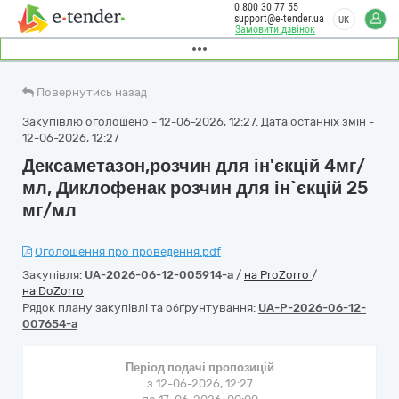
0 800 30 77 55
support@e-tender.ua
UK
Замовити дзвінок
Повернутись назад
Закупівлю оголошено - 12-06-2026, 12:27. Дата останніх змін -
12-06-2026, 12:27
Дексаметазон,розчин для ін'єкцій 4мг/
мл, Диклофенак розчин для ін`єкцій 25
мг/мл
Оголошення про проведення.pdf
Закупівля:
UA-2026-06-12-005914-a
/
на ProZorro
/
на DoZorro
Рядок плану закупівлі та обґрунтування:
UA-P-2026-06-12-
007654-a
Період подачі пропозицій
з 12-06-2026, 12:27