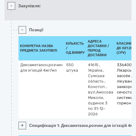
-
Закупівля:
-
Позиції
АДРЕСА
КІЛЬКІСТЬ
КЛАСИФІК
КОНКРЕТНА НАЗВА
ДОСТАВКИ /
/
ДК 021:201
ПРЕДМЕТА ЗАКУПІВЛІ
ПЕРІОД
ОД.ВИМІРУ
(CPV)
ДОСТАВКИ
Дексаметазон,розчин
550
41615
,
33640000
для ін'єкцій 4мг/мл
штука
Україна
,
Лікарські
Сумська
засоби дл
область
,
лікуванн
Конотоп
,
захворюв
вул.Амосова
сечостате
Миколи,
системи т
будинок 3
гормони
по 31-12-
2026
+
Специфікація 1: Дексаметазон,розчин для ін'єкцій 4м