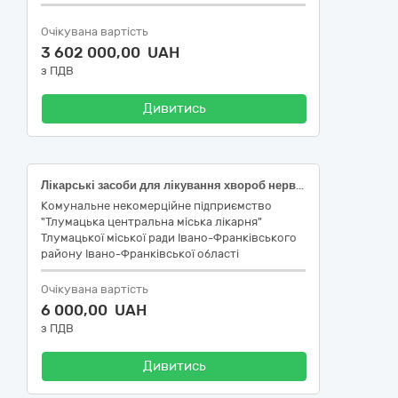
Очікувана вартість
3 602 000,00 UAH
з ПДВ
Дивитись
Лікарські засоби для лікування хвороб нервової системи та захворювань органів чуття
Комунальне некомерційне підприємство
"Тлумацька центральна міська лікарня"
Тлумацької міської ради Івано-Франківського
району Івано-Франківської області
Очікувана вартість
6 000,00 UAH
з ПДВ
Дивитись