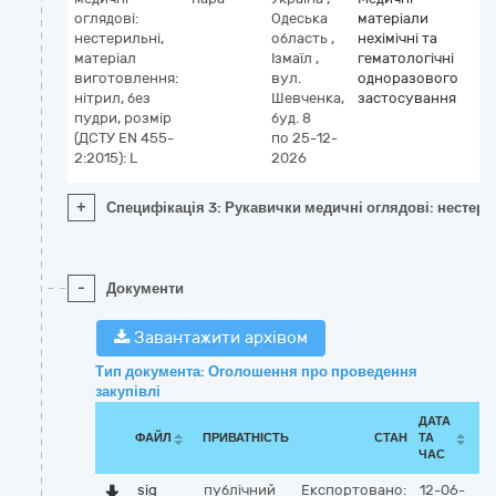
оглядові:
Одеська
матеріали
нестерильні,
область
,
нехімічні та
матеріал
Ізмаїл
,
гематологічні
виготовлення:
вул.
одноразового
нітрил, без
Шевченка,
застосування
пудри, розмір
буд. 8
(ДСТУ EN 455-
по 25-12-
2:2015): L
2026
+
Специфікація 3: Рукавички медичні оглядові: нестерил
-
Документи
Завантажити архівом
Тип документа: Оголошення про проведення
закупівлі
ДАТА
ФАЙЛ
ПРИВАТНІСТЬ
СТАН
ТА
ЧАС
sig
публічний
Експортовано:
12-06-