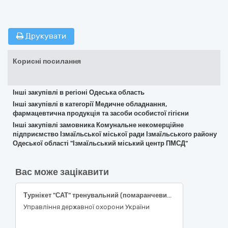
Друкувати
Корисні посилання
Інші закупівлі в регіоні Одеська область
Інші закупівлі в категорії Медичне обладнання,
фармацевтична продукція та засоби особистої гігієни
Інші закупівлі замовника Комунальне некомерційне
підприємство Ізмаїльської міської ради Ізмаїльського району
Одеської області "Ізмаїльський міський центр ПМСД"
Вас може зацікавити
Турнікет "САТ" тренувальний (помаранчевий або блакитний); Рукавички оглядові нітрилові нестерильні
Управління державної охорони України