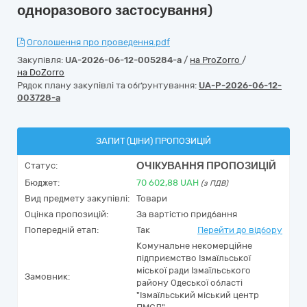
одноразового застосування)
Оголошення про проведення.pdf
Закупівля:
UA-2026-06-12-005284-a
/
на ProZorro
/
на DoZorro
Рядок плану закупівлі та обґрунтування:
UA-P-2026-06-12-
003728-a
ЗАПИТ (ЦІНИ) ПРОПОЗИЦІЙ
ОЧІКУВАННЯ ПРОПОЗИЦІЙ
Статус:
Бюджет:
70 602,88
UAH
(з ПДВ)
Вид предмету закупівлі:
Товари
Оцінка пропозицій:
За вартістю придбання
Попередній етап:
Так
Перейти до відбору
Комунальне некомерційне
підприємство Ізмаїльської
міської ради Ізмаїльського
Замовник:
району Одеської області
"Ізмаїльський міський центр