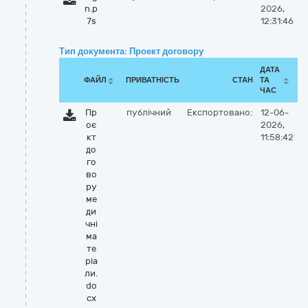
n.p
2026,
7s
12:31:46
Тип документа: Проект договору
ДАТА
ФАЙЛ
ПРИВАТНІСТЬ
СТАН
ТА
ЧАС
Пр
публічний
Експортовано:
12-06-
оє
2026,
кт
11:58:42
до
го
во
ру
ме
ди
чні
ма
те
ріа
ли.
do
cx