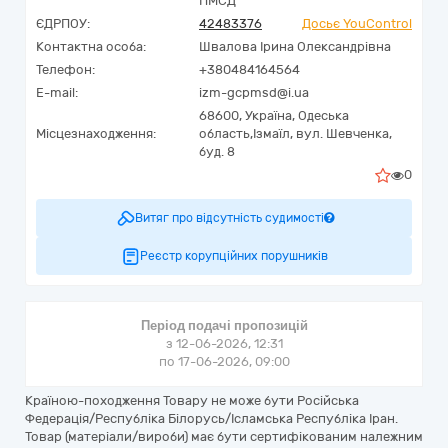
ПМСД"
ЄДРПОУ:
42483376
Досьє YouControl
Контактна особа:
Швалова Ірина Олександрівна
Телефон:
+380484164564
E-mail:
izm-gcpmsd@i.ua
68600,
Україна
,
Одеська
Місцезнаходження:
область,
Ізмаїл,
вул. Шевченка,
буд. 8
0
Витяг про відсутність судимості
Реєстр корупційних порушників
Період подачі пропозицій
з 12-06-2026, 12:31
по 17-06-2026, 09:00
Країною-походження Товару не може бути Російська
Федерація/Республіка Білорусь/Ісламська Республіка Іран.
Товар (матеріали/вироби) має бути сертифікованим належним