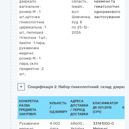
дзеркало
область
,
нехімічні та
вагінальне :
Ізмаїл
,
гематологічні
розмір M - 1
вул.
одноразового
шт.,щіточка
Шевченка,
застосування
гінекологічна
буд. 8
цервікальна : 1
по 25-12-
шт., пелюшка
2026
гігієнічна : 1 шт.,
бахіли : 1 пара,
рукавички
медичні :
розмір M - 1
пара, скло
предметне : 2
шт.;
+
Специфікація 2: Набор гінекологічний: склад: дзеркало в
КОНКРЕТНА
АДРЕСА
КІЛЬКІСТЬ
КЛАСИФІКАТОР
НАЗВА
ДОСТАВКИ
/
ДК 021:2015
КЛА
ПРЕДМЕТА
/ ПЕРІОД
ОД.ВИМІРУ
(CPV)
ЗАКУПІВЛІ
ДОСТАВКИ
Рукавички
4 000
68600
,
33141000-0
медичні
пара
Україна
,
Медичні