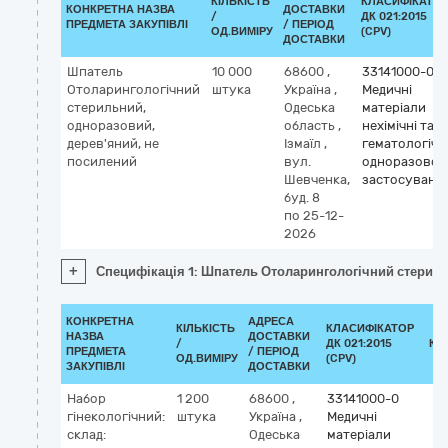
КІЛЬКІСТЬ
КЛАСИФІКАТО
КОНКРЕТНА НАЗВА
ДОСТАВКИ
/
ДК 021:2015
ПРЕДМЕТА ЗАКУПІВЛІ
/ ПЕРІОД
ОД.ВИМІРУ
(CPV)
ДОСТАВКИ
Шпатель
10 000
68600
,
33141000-0
Отоларингологічний
штука
Україна
,
Медичні
стерильний,
Одеська
матеріали
одноразовий,
область
,
нехімічні та
дерев'яний, не
Ізмаїл
,
гематологічн
посилений
вул.
одноразовог
Шевченка,
застосуванн
буд. 8
по 25-12-
2026
+
Специфікація 1: Шпатель Отоларингологічний стериль
КОНКРЕТНА
АДРЕСА
КІЛЬКІСТЬ
КЛАСИФІКАТОР
НАЗВА
ДОСТАВКИ
/
ДК 021:2015
КЛ
ПРЕДМЕТА
/ ПЕРІОД
ОД.ВИМІРУ
(CPV)
ЗАКУПІВЛІ
ДОСТАВКИ
Набор
1 200
68600
,
33141000-0
гінекологічний:
штука
Україна
,
Медичні
склад:
Одеська
матеріали