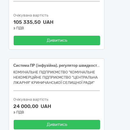
Очікувана вартість
105 335,50 UAH
з ПДВ
Дивитись
Система ПР (інфузійна), регулятор швидкості потоку, металева з’єднувальна голка, конектор Luer Slip, ін'єкційна голка 21G
КОМУНАЛЬНЕ ПІДПРИЄМСТВО "КОМУНАЛЬНЕ
НЕКОМЕРЦІЙНЕ ПІДПРИЄМСТВО "ЦЕНТРАЛЬНА
ЛІКАРНЯ" КРИНИЧАНСЬКОЇ СЕЛИЩНОЇ РАДИ"
Очікувана вартість
24 000,00 UAH
з ПДВ
Дивитись