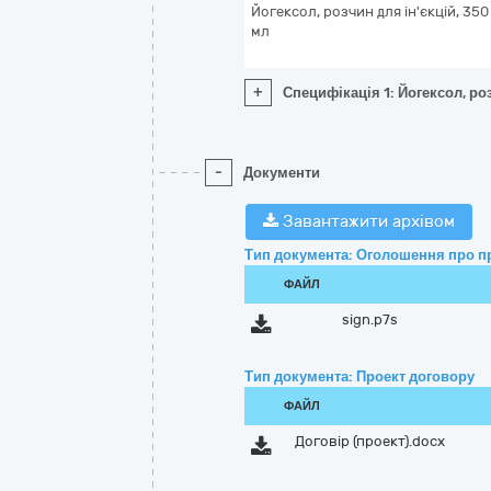
Йогексол, розчин для ін'єкцій, 350
мл
+
Специфікація 1: Йогексол, ро
-
Документи
Завантажити архівом
Тип документа: Оголошення про п
ФАЙЛ
sign.p7s
Тип документа: Проект договору
ФАЙЛ
Договір (проект).docx