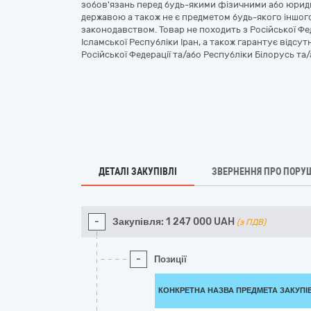
зобов'язань перед будь-якими фізичними або юрид
державою а також не є предметом будь-якого іншог
законодавством. Товар не походить з Російської Фед
Ісламської Республіки Іран, а також гарантує відсу
Російської Федерації та/або Республіки Білорусь та/
ДЕТАЛІ ЗАКУПІВЛІ
ЗВЕРНЕННЯ ПРО ПОРУ
-
Закупівля:
1 247 000
UAH
(з ПДВ)
-
Позиції
КОНКРЕТНА НАЗВА ПРЕДМЕТА ЗАКУПІ