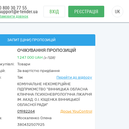
0 800 30 77 55
support@e-tender.ua
ВХІД
РЕЄСТРАЦІЯ
UK
Замовити дзвінок
ЗАПИТ (ЦІНИ) ПРОПОЗИЦІЙ
ОЧІКУВАННЯ ПРОПОЗИЦІЙ
1 247 000
UAH
(з ПДВ)
купівлі:
Товари
ій:
За вартістю придбання
:
Так
Перейти до відбору
КОМУНАЛЬНЕ НЕКОМЕРЦІЙНЕ
ПІДПРИЄМСТВО "ВІННИЦЬКА ОБЛАСНА
КЛІНІЧНА ПСИХОНЕВРОЛОГІЧНА ЛІКАРНЯ
ІМ. АКАД. О.І. ЮЩЕНКА ВІННИЦЬКОЇ
ОБЛАСНОЇ РАДИ"
01982264
Досьє YouControl
а:
Москаленко Олена
380432507925