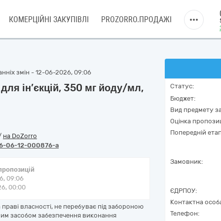
КОМЕРЦІЙНІ ЗАКУПІВЛІ
PROZORRO.ПРОДАЖІ
нніх змін - 12-06-2026, 09:06
 для ін’єкцій, 350 мг йоду/мл,
Статус:
Бюджет:
Вид предмету за
Оцінка пропозиц
Попередній етап
/
на DoZorro
6-06-12-000876-a
Замовник:
 пропозицій
6, 09:06
6, 00:00
ЄДРПОУ:
Контактна особ
 праві власності, не перебуває під забороною
Телефон:
ншим засобом забезпечення виконання