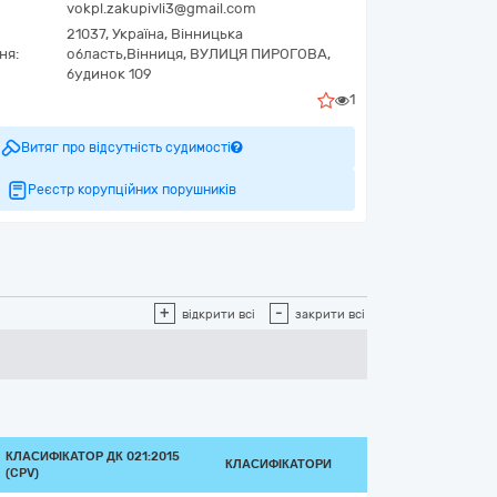
vokpl.zakupivli3@gmail.com
21037,
Україна
,
Вінницька
ня:
область,
Вінниця,
ВУЛИЦЯ ПИРОГОВА,
будинок 109
1
Витяг про відсутність судимості
Реєстр корупційних порушників
+
-
відкрити всі
закрити всі
КЛАСИФІКАТОР ДК 021:2015
КЛАСИФІКАТОРИ
(CPV)