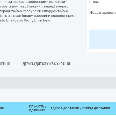
ичними особами, державними органами і
E-mail:
о обтяження чи обмеження, передбаченого
ерації та/або Республіки Білорусь та/або
Місцезнаходжен
тність в складі Товару сировини походженням з
або Ісламської Республіки Іран.
ШЕННЯ
ДЕРЖАУДИТСЛУЖБА УКРАЇНИ
КІЛЬКІСТЬ /
ВЛІ
АДРЕСА ДОСТАВКИ / ПЕРІОД ДОСТАВКИ
ОД.ВИМІРУ