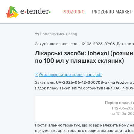
PROZORRO
PROZORRO MARKET
Повернутись назад
Закупівлю оголошено - 12-06-2026, 09:06. Дата оста
Лікарські засоби: Iohexol (розчин
по 100 мл у пляшках скляних)
Оголошення про проведення.pdf
Закупівля:
UA-2026-06-12-000703-a
/
на ProZorro
Рядок плану закупівлі та обґрунтування:
UA-P-202
Період подачі
з 12-06-202
по 17-06-202
Постачальник гарантує, що Товар належить йому на
відчуження, арештом, не є предметом застави та і