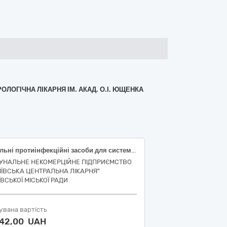
ЛОГІЧНА ЛІКАРНЯ ІМ. АКАД. О.І. ЮЩЕНКА
Загальні протиінфекційні засоби для системного застосування, вакцини, антинеопластичні засоби та імуномодулятори
УНАЛЬНЕ НЕКОМЕРЦІЙНЕ ПІДПРИЄМСТВО
ТІЇВСЬКА ЦЕНТРАЛЬНА ЛІКАРНЯ"
ЇВСЬКОЇ МІСЬКОЇ РАДИ
увана вартість
542,00 UAH