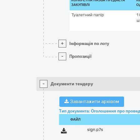
КОНКРЕТНА НАЗВА ПРЕДМЕТА
К
ЗАКУПІВЛІ
О
Туалетний папір
1
ш
+
Інформація по лоту
-
Пропозиції
-
Документи тендеру
Завантажити архівом
Тип документа: Оголошення про провед
ФАЙЛ
sign.p7s