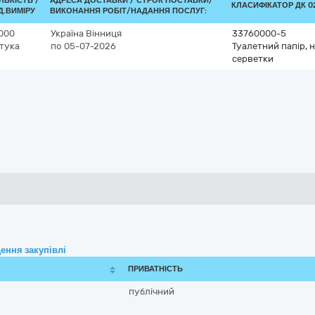
ІЛЬКІСТЬ /
АДРЕСА ДОСТАВКИ /
СТРОК ПОСТАВКИ/
КЛАСИФІКАТОР ДК 02
Д.ВИМІРУ
ВИКОНАННЯ РОБІТ/НАДАННЯ ПОСЛУГ:
 000
Україна
Вінниця
33760000-5
тука
по 05-07-2026
Туалетний папір, 
серветки
ення закупівлі
ПРИВАТНІСТЬ
публічний