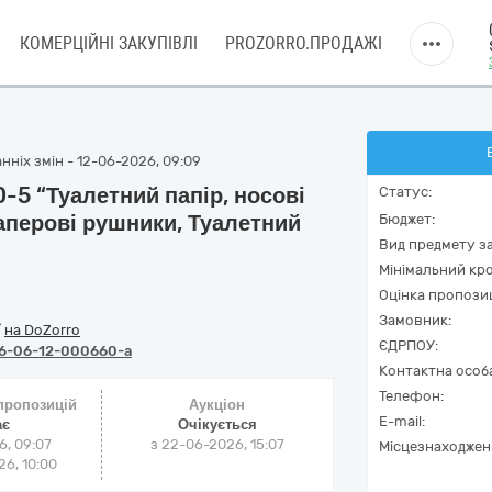
КОМЕРЦІЙНІ ЗАКУПІВЛІ
PROZORRO.ПРОДАЖІ
нніх змін - 12-06-2026, 09:09
-5 “Туалетний папір, носові
Статус:
Паперові рушники, Туалетний
Бюджет:
Вид предмету за
Мінімальний кро
Оцінка пропозиц
Замовник:
/
на DoZorro
ЄДРПОУ:
6-06-12-000660-a
Контактна особ
Телефон:
 пропозицій
Аукціон
E-mail:
ає
Очікується
6, 09:07
з
22-06-2026, 15:07
Місцезнаходжен
6, 10:00