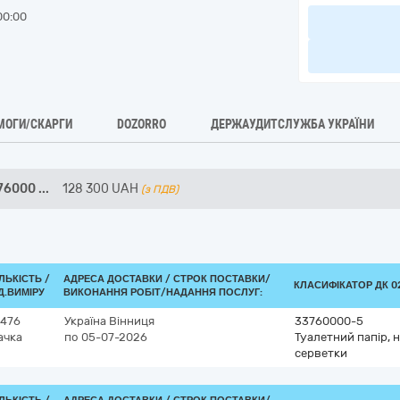
00:00
МОГИ/СКАРГИ
DOZORRO
ДЕРЖАУДИТСЛУЖБА УКРАЇНИ
376000
...
128 300
UAH
(з ПДВ)
ІЛЬКІСТЬ /
АДРЕСА ДОСТАВКИ /
СТРОК ПОСТАВКИ/
КЛАСИФІКАТОР ДК 02
Д.ВИМІРУ
ВИКОНАННЯ РОБІТ/НАДАННЯ ПОСЛУГ:
 476
Україна
Вінниця
33760000-5
ачка
по 05-07-2026
Туалетний папір, 
серветки