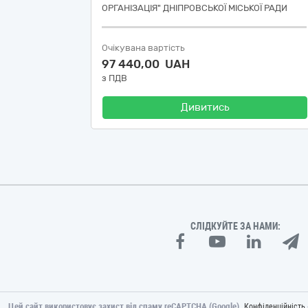
ОРГАНІЗАЦІЯ" ДНІПРОВСЬКОЇ МІСЬКОЇ РАДИ
Очікувана вартість
97 440,00 UAH
з ПДВ
Дивитись
СЛІДКУЙТЕ ЗА НАМИ:
Цей сайт використовує захист від спаму reCAPTCHA (Google).
Конфіденційність