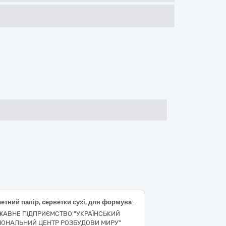
Туалетний папір, серветки сухі, для формування пакунків речами для задоволення основних (базових) потреб осіб, які були позбавлені свободи внаслідок збройної агресії російської федерації проти України, після їх звільнення для забезпечення проведення протокольного заходу
ЖАВНЕ ПІДПРИЄМСТВО "УКРАЇНСЬКИЙ
ІОНАЛЬНИЙ ЦЕНТР РОЗБУДОВИ МИРУ"