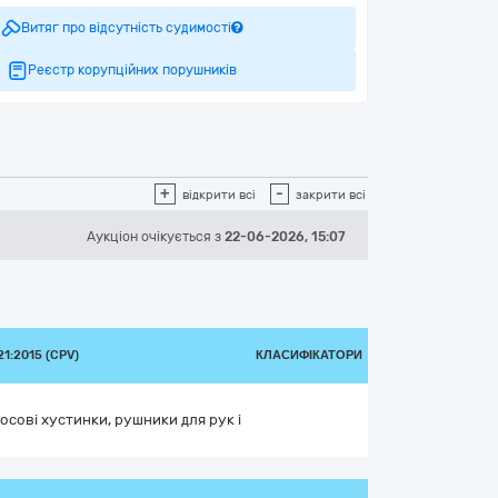
Витяг про відсутність судимості
Реєстр корупційних порушників
+
-
відкрити всі
закрити всі
Аукціон
очікується
з
22-06-2026, 15:07
1:2015 (CPV)
КЛАСИФІКАТОРИ
носові хустинки, рушники для рук і