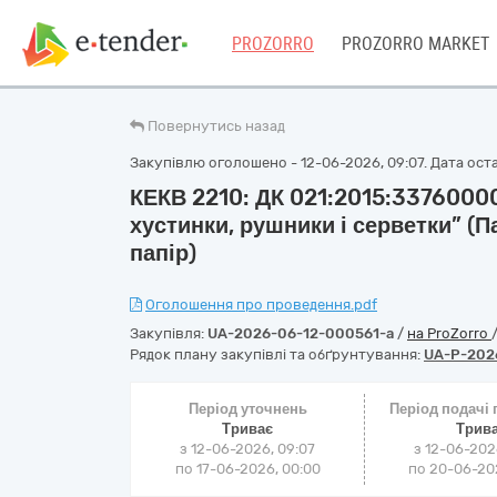
PROZORRO
PROZORRO MARKET
Повернутись назад
Закупівлю оголошено - 12-06-2026, 09:07. Дата оста
КЕКВ 2210: ДК 021:2015:33760000
хустинки, рушники і серветки” (
папір)
Оголошення про проведення.pdf
Закупівля:
UA-2026-06-12-000561-a
/
на ProZorro
Рядок плану закупівлі та обґрунтування:
UA-P-202
Період уточнень
Період подачі
Триває
Трив
з 12-06-2026, 09:07
з 12-06-202
по 17-06-2026, 00:00
по 20-06-202