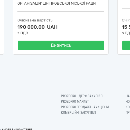
ОРГАНІЗАЦІЯ" ДНІПРОВСЬКОЇ МІСЬКОЇ РАДИ
Очікувана вартість
Очік
190 000,00 UAH
15
з ПДВ
з П
Дивитись
PROZORRO - ДЕРЖЗАКУПІВЛІ
НА
PROZORRO MARKET
НО
PROZORRO.ПРОДАЖІ - АУКЦІОНИ
КО
КОМЕРЦІЙНІ ЗАКУПІВЛІ
ПР
-
Умови використання