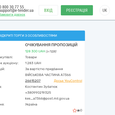
0 800 30 77 55
support@e-tender.ua
ВХІД
РЕЄСТРАЦІЯ
UK
Замовити дзвінок
ВІДКРИТІ ТОРГИ З ОСОБЛИВОСТЯМИ
ОЧІКУВАННЯ ПРОПОЗИЦІЙ
128 300
UAH
(з ПДВ)
купівлі:
Товари
к аукціону:
1 283 UAH
ій:
За вартістю придбання
ВІЙСЬКОВА ЧАСТИНА А7366
26615207
Досьє YouControl
а:
Костянтин Зубатюк
+380990219325
kes_a7366@post.mil.gov.ua
ня:
Україна
0