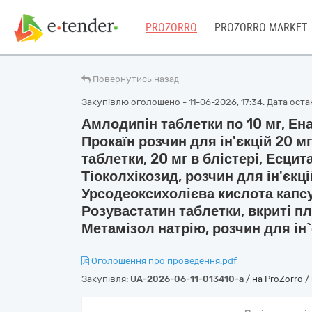
PROZORRO
PROZORRO MARKET
Повернутись назад
Закупівлю оголошено - 11-06-2026, 17:34. Дата останн
Амлодипін таблетки по 10 мг, Ена
Прокаїн розчин для ін'єкцій 20 м
таблетки, 20 мг в блістері, Есцит
Тіоколхікозид, розчин для ін'єкці
Урсодеоксихолієва кислота капсу
Розувастатин таблетки, вкриті п
Метамізол натрію, розчин для ін`
Оголошення про проведення.pdf
Закупівля:
UA-2026-06-11-013410-a
/
на ProZorro
/