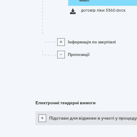
ФАЙЛ
договір ліки 3360.docx
+
Інформація по закупівлі
-
Пропозиції
Електронні тендерні вимоги
+
Підстави для відмови в участі у процеду