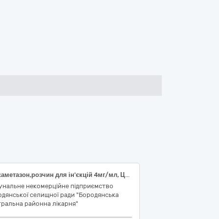
Дексаметазон,розчин для ін'єкцій 4мг/мл, Цефтриаксон,порошок для ін'єкцій по 1 г, Аміодарон, розчин для ін’єкцій, 50 мг/мл, по 3 мл, Декскетопрофен розчин для ін'єкцій 25 мг/ мл по 2 мл, Галоперидол, розчин для ін'єкцій, 5 мг/мл, по 1 мл, Фуросемід, розчин для ін'єкцій, 10мг/мл, по 2 мл, Повідон-йод, розчин для зовнішнього застосування, 10 %, по 100 мл, Перекис водню, розчин, 3%, по 200 мл, Рінгера розчин для інфузій 250 мл
унальне некомерційне підприємство
дянської селищної ради "Бородянська
ральна районна лікарня"