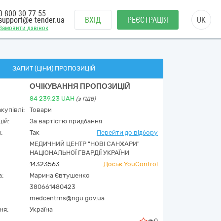
0 800 30 77 55
support@e-tender.ua
ВХІД
РЕЄСТРАЦІЯ
UK
Замовити дзвінок
ЗАПИТ (ЦІНИ) ПРОПОЗИЦІЙ
ОЧІКУВАННЯ ПРОПОЗИЦІЙ
84 239,23
UAH
(з ПДВ)
купівлі:
Товари
ій:
За вартістю придбання
:
Так
Перейти до відбору
МЕДИЧНИЙ ЦЕНТР "НОВІ САНЖАРИ"
НАЦІОНАЛЬНОЇ ГВАРДІЇ УКРАЇНИ
14323563
Досьє YouControl
а:
Марина Євтушенко
380661480423
medcentrns@ngu.gov.ua
ня:
Україна
0