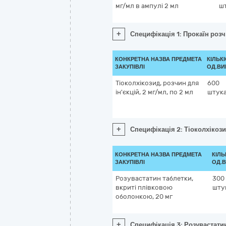
мг/мл в ампулі 2 мл
ш
+
Специфікація 1: Прокаїн розч
КОНКРЕТНА НАЗВА ПРЕДМЕТА
КІЛЬКІ
ЗАКУПІВЛІ
ОД.ВИ
Тіоколхікозид, розчин для
600
ін'єкцій, 2 мг/мл, по 2 мл
штук
+
Специфікація 2: Тіоколхікозид
КОНКРЕТНА НАЗВА ПРЕДМЕТА
КІЛЬ
ЗАКУПІВЛІ
ОД.В
Розувастатин таблетки,
300
вкриті плівковою
шту
оболонкою, 20 мг
+
Специфікація 3: Розувастати