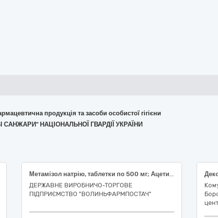
армацевтична продукція та засоби особистої гігієни
ВІ САНЖАРИ" НАЦІОНАЛЬНОЇ ГВАРДІЇ УКРАЇНИ
Метамізол натрію, таблетки по 500 мг; Ацетилсаліцилова кислота 240 мг/парацетамол 180 мг/кофеїн 30 мг, таблетки; Парацетамол таблетки/ капсули 500 мг; Ацетилсаліцилова кислота талетки по 500 мг ; Парацетамол суспензія оральна/сироп 120 мг/5мл 100 мл; Дифенгідрамін, розчин для ін'єкцій, 10 мг/мл, по 1 мл; Диклофенак розчин для ін`єкцій 25 мг/мл; Ібупрофен таблетки/капсули по 400 мг; Ібупрофен суспензія оральна 200 мг/5 мл 100 мл; Ібупрофен таблетки/капсули по 200 мг; Ранітидин, таблетки, вкриті плівковою оболонкою, по 150 мг; Мелоксикам розчин для ін'єкцій 10 мг/мл по 1,5 мл ; Вугілля активоване таблетки/капсули по 250 мг; Ксилометазолін спрей назальний, 1 мг/мл по 10 мл; Ніфуроксазид таблетки/капсули по 200 мг; Ондансетрон сироп, 4,0 мг/5 мл, по 50 мл; Ондансетрон таблетки, вкриті оболонкою, по 4 мг; Ондансетрон таблетки, вкриті оболонкою, по 8 мг; Декаметоксин краплі очні 0.2 мг/мл по 5 мл; Повідон-йод, розчин для зовнішнього застосування, 10 %, по 30 мл; Повідон-йод, розчин для зовнішнього застосування, 10 %, по 120 мл; Левоцетиризин, таблетки, по 5 мг; Серратіопептидаза таблетки, вкриті оболонкою, кишковорозчинні по 10 мг; Бензилбензоат мазь, 250 мг/г, туба по 30 г
ДЕРЖАВНЕ ВИРОБНИЧО-ТОРГОВЕ
Ком
ПІДПРИЄМСТВО "ВОЛИНЬФАРМПОСТАЧ"
Боро
цент