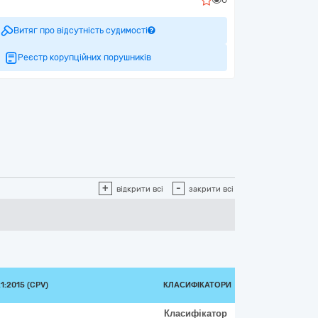
Витяг про відсутність судимості
Реєстр корупційних порушників
+
-
відкрити всі
закрити всі
:2015 (CPV)
КЛАСИФІКАТОРИ
Класифікатор