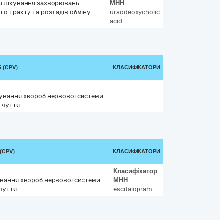
ля лікування захворювань
МНН
о тракту та розладів обміну
ursodeoxycholic
acid
 (CPV)
КЛАСИФІКАТОРИ
ікування хвороб нервової системи
 чуття
(CPV)
КЛАСИФІКАТОРИ
Класифікатор
кування хвороб нервової системи
МНН
чуття
escitalopram