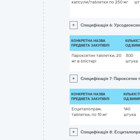
капсули/таблетки по 250 мг
шт
+
Специфікація 6: Урсодеоксих
КОНКРЕТНА НАЗВА
КІЛЬКІС
ПРЕДМЕТА ЗАКУПІВЛІ
ОД.ВИМ
Пароксетин таблетки, 20
300
мг в блістері
штука
+
Специфікація 7: Пароксетин т
КОНКРЕТНА НАЗВА
КІЛЬКІСТ
ПРЕДМЕТА ЗАКУПІВЛІ
ОД.ВИМІ
Есциталопрам,
140
таблетки, по 10 мг
штука
+
Специфікація 8: Есциталопрам