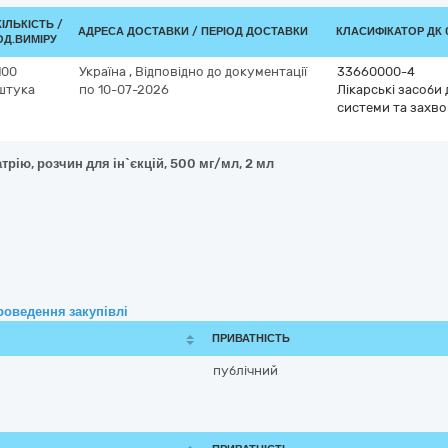
КІЛЬКІСТЬ /
АДРЕСА ДОСТАВКИ / ПЕРІОД ДОСТАВКИ
КЛАСИФІКАТОР ДК 0
ОД.ВИМІРУ
100
Україна
,
Відповідно до документації
33660000-4
штука
по 10-07-2026
Лікарські засоби
системи та захво
трію, розчин для ін`єкцій, 500 мг/мл, 2 мл
роведення закупівлі
ПРИВАТНІСТЬ
публічний