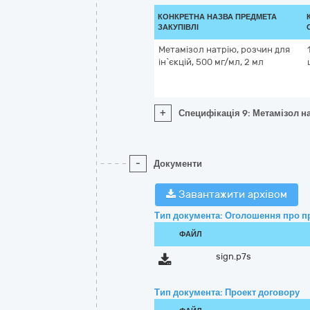
КОНКРЕТНА НАЗВА ПРЕДМЕТА
ЗАКУПІВЛІ
Метамізол натрію, розчин для
ін`єкцій, 500 мг/мл, 2 мл
+
Специфікація 9: Метамізол на
-
Документи
Завантажити архівом
Тип документа: Оголошення про п
ФАЙЛ
sign.p7s
Тип документа: Проект договору