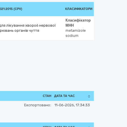
21:2015 (CPV)
КЛАСИФІКАТОРИ
Класифікатор
 для лікування хвороб нервової
МНН
рювань органів чуття
metamizole
sodium
СТАН
ДАТА ТА ЧАС
Експортовано:
11-06-2026, 17:34:33