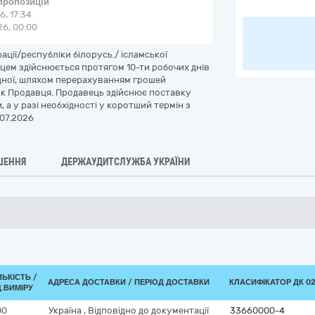
 пропозицій
6, 17:34
6, 00:00
ції/республіки білорусь./ ісламської
упцем здійснюється протягом 10-ти робочих днів
дної, шляхом перерахуванням грошей
к Продавця. Продавець здійснює поставку
 а у разі необхідності у коротший термін з
.07.2026
ШЕННЯ
ДЕРЖАУДИТСЛУЖБА УКРАЇНИ
ЛЬКІСТЬ /
АДРЕСА ДОСТАВКИ / ПЕРІОД ДОСТАВКИ
КЛАСИФІКАТОР ДК 021
.ВИМІРУ
00
Україна
,
Відповідно до документації
33660000-4