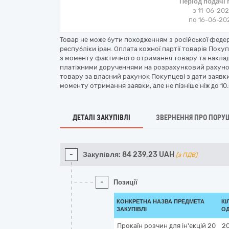
Період подачі
з 11-06-202
по 16-06-202
Товар не може бути походженням з російської федера
республіки іран. Оплата кожної партії товарів Пок
з моменту фактичного отримання товару та накла
платіжними дорученнями на розрахунковий рахуно
товару за власний рахунок Покупцеві з дати заявки,
моменту отримання заявки, але не пізніше ніж до 10
ДЕТАЛІ ЗАКУПІВЛІ
ЗВЕРНЕННЯ ПРО ПОРУ
-
Закупівля:
84 239,23
UAH
(з ПДВ)
-
Позиції
КОНКРЕТНА НАЗВА ПРЕДМЕТА
КІ
ЗАКУПІВЛІ
ОД
Прокаїн розчин для ін'єкцій 20
2