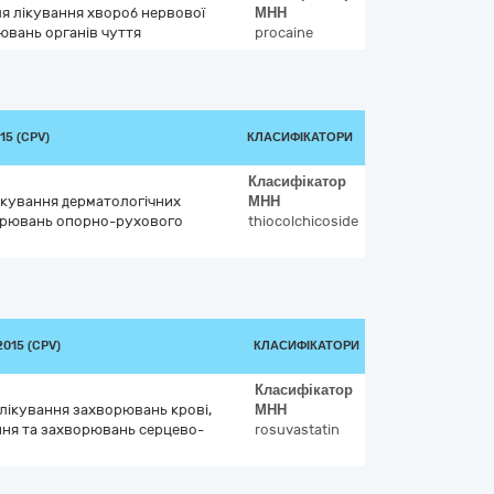
ля лікування хвороб нервової
МНН
ювань органів чуття
procaine
15 (CPV)
КЛАСИФІКАТОРИ
Класифікатор
лікування дерматологічних
МНН
орювань опорно-рухового
thiocolchicoside
015 (CPV)
КЛАСИФІКАТОРИ
Класифікатор
 лікування захворювань крові,
МНН
ння та захворювань серцево-
rosuvastatin