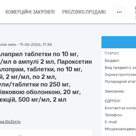
КОМЕРЦІЙНІ ЗАКУПІВЛІ
PROZORRO.ПРОДАЖІ
іх змін - 11-06-2026, 17:34
лаприл таблетки по 10 мг,
Статус:
г/мл в ампулі 2 мл, Пароксетин
Бюджет:
Вид предмету за
алопрам, таблетки, по 10 мг,
Оцінка пропозиц
й, 2 мг/мл, по 2 мл,
Попередній етап
ли/таблетки по 250 мг,
лівковою оболонкою, 20 мг,
Замовник:
єкцій, 500 мг/мл, 2 мл
ЄДРПОУ:
Контактна особ
Телефон:
на DoZorro
E-mail:
Місцезнаходжен