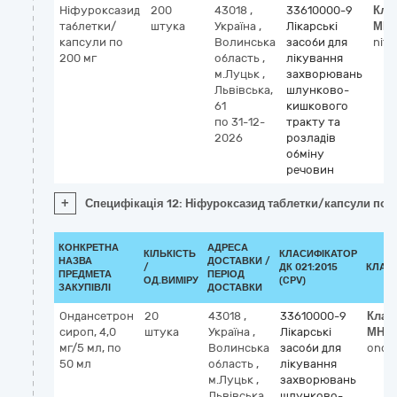
Ніфуроксазид
200
43018
,
33610000-9
Кла
таблетки/
штука
Україна
,
Лікарські
МН
капсули по
Волинська
засоби для
nifu
200 мг
область
,
лікування
м.Луцьк
,
захворювань
Львівська,
шлунково-
61
кишкового
по 31-12-
тракту та
2026
розладів
обміну
речовин
+
Специфікація 12: Ніфуроксазид таблетки/капсули по 
КОНКРЕТНА
АДРЕСА
КІЛЬКІСТЬ
КЛАСИФІКАТОР
НАЗВА
ДОСТАВКИ /
/
ДК 021:2015
КЛАС
ПРЕДМЕТА
ПЕРІОД
ОД.ВИМІРУ
(CPV)
ЗАКУПІВЛІ
ДОСТАВКИ
Ондансетрон
20
43018
,
33610000-9
Клас
сироп, 4,0
штука
Україна
,
Лікарські
МНН
мг/5 мл, по
Волинська
засоби для
onda
50 мл
область
,
лікування
м.Луцьк
,
захворювань
Львівська,
шлунково-