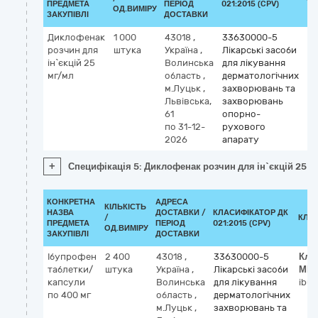
ПРЕДМЕТА
ПЕРІОД
021:2015 (CPV)
ОД.ВИМІРУ
ЗАКУПІВЛІ
ДОСТАВКИ
Диклофенак
1 000
43018
,
33630000-5
Кл
розчин для
штука
Україна
,
Лікарські засоби
М
ін`єкцій 25
Волинська
для лікування
di
мг/мл
область
,
дерматологічних
м.Луцьк
,
захворювань та
Львівська,
захворювань
61
опорно-
по 31-12-
рухового
2026
апарату
+
Специфікація 5: Диклофенак розчин для ін`єкцій 25 м
КОНКРЕТНА
АДРЕСА
КІЛЬКІСТЬ
НАЗВА
ДОСТАВКИ /
КЛАСИФІКАТОР ДК
/
КЛА
ПРЕДМЕТА
ПЕРІОД
021:2015 (CPV)
ОД.ВИМІРУ
ЗАКУПІВЛІ
ДОСТАВКИ
Ібупрофен
2 400
43018
,
33630000-5
Кла
таблетки/
штука
Україна
,
Лікарські засоби
МН
капсули
Волинська
для лікування
ibup
по 400 мг
область
,
дерматологічних
м.Луцьк
,
захворювань та