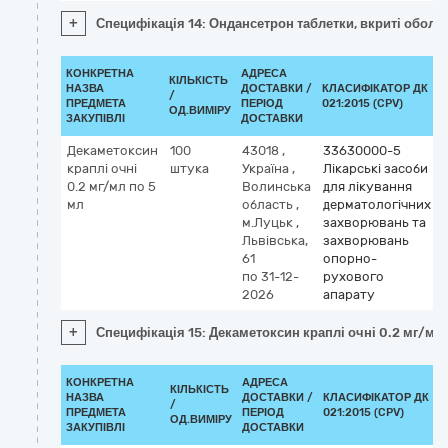
+
Специфікація 14: Ондансетрон таблетки, вкриті оболон
КОНКРЕТНА
АДРЕСА
КІЛЬКІСТЬ
НАЗВА
ДОСТАВКИ /
КЛАСИФІКАТОР ДК
/
ПРЕДМЕТА
ПЕРІОД
021:2015 (CPV)
ОД.ВИМІРУ
ЗАКУПІВЛІ
ДОСТАВКИ
Декаметоксин
100
43018
,
33630000-5
краплі очні
штука
Україна
,
Лікарські засоби
0.2 мг/мл по 5
Волинська
для лікування
мл
область
,
дерматологічних
м.Луцьк
,
захворювань та
Львівська,
захворювань
61
опорно-
по 31-12-
рухового
2026
апарату
+
Специфікація 15: Декаметоксин краплі очні 0.2 мг/мл 
КОНКРЕТНА
АДРЕСА
КІЛЬКІСТЬ
НАЗВА
ДОСТАВКИ /
КЛАСИФІКАТОР ДК
/
ПРЕДМЕТА
ПЕРІОД
021:2015 (CPV)
ОД.ВИМІРУ
ЗАКУПІВЛІ
ДОСТАВКИ