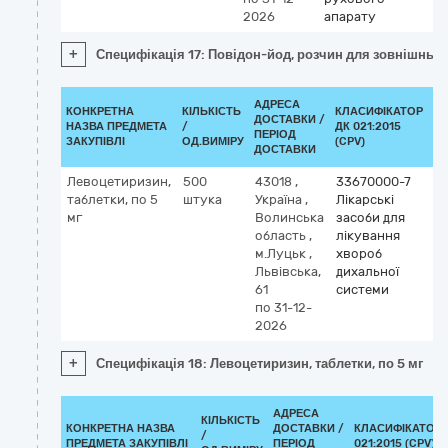
2026
апарату
+
Специфікація 17: Повідон-йод, розчин для зовнішнього
АДРЕСА
КОНКРЕТНА
КІЛЬКІСТЬ
КЛАСИФІКАТОР
ДОСТАВКИ /
НАЗВА ПРЕДМЕТА
/
ДК 021:2015
КЛ
ПЕРІОД
ЗАКУПІВЛІ
ОД.ВИМІРУ
(CPV)
ДОСТАВКИ
Левоцетиризин,
500
43018
,
33670000-7
К
таблетки, по 5
штука
Україна
,
Лікарські
М
мг
Волинська
засоби для
le
область
,
лікування
м.Луцьк
,
хвороб
Львівська,
дихальної
61
системи
по 31-12-
2026
+
Специфікація 18: Левоцетиризин, таблетки, по 5 мг
АДРЕСА
КІЛЬКІСТЬ
КОНКРЕТНА НАЗВА
ДОСТАВКИ /
КЛАСИФІКАТОР 
/
ПРЕДМЕТА ЗАКУПІВЛІ
ПЕРІОД
021:2015 (CPV)