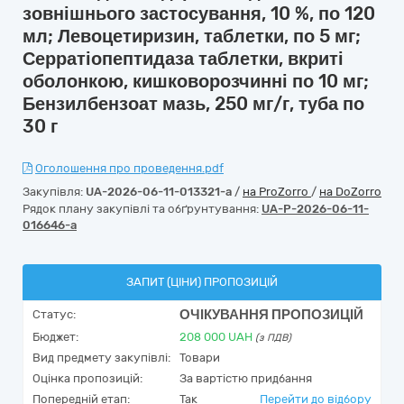
зовнішнього застосування, 10 %, по 120
мл; Левоцетиризин, таблетки, по 5 мг;
Серратіопептидаза таблетки, вкриті
оболонкою, кишковорозчинні по 10 мг;
Бензилбензоат мазь, 250 мг/г, туба по
30 г
Оголошення про проведення.pdf
Закупівля:
UA-2026-06-11-013321-a
/
на ProZorro
/
на DoZorro
Рядок плану закупівлі та обґрунтування:
UA-P-2026-06-11-
016646-a
ЗАПИТ (ЦІНИ) ПРОПОЗИЦІЙ
ОЧІКУВАННЯ ПРОПОЗИЦІЙ
Статус:
Бюджет:
208 000
UAH
(з ПДВ)
Вид предмету закупівлі:
Товари
Оцінка пропозицій:
За вартістю придбання
Попередній етап:
Так
Перейти до відбору