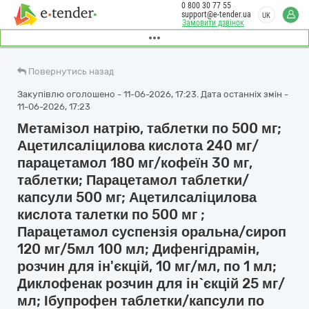
0 800 30 77 55
support@e-tender.ua
UK
Замовити дзвінок
Повернутись назад
Закупівлю оголошено - 11-06-2026, 17:23. Дата останніх змін -
11-06-2026, 17:23
Метамізол натрію, таблетки по 500 мг;
Ацетилсаліцилова кислота 240 мг/
парацетамол 180 мг/кофеїн 30 мг,
таблетки; Парацетамол таблетки/
капсули 500 мг; Ацетилсаліцилова
кислота талетки по 500 мг ;
Парацетамол суспензія оральна/сироп
120 мг/5мл 100 мл; Дифенгідрамін,
розчин для ін'єкцій, 10 мг/мл, по 1 мл;
Диклофенак розчин для ін`єкцій 25 мг/
мл; Ібупрофен таблетки/капсули по