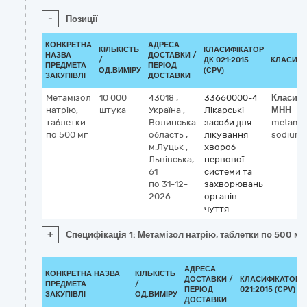
-
Позиції
КОНКРЕТНА
АДРЕСА
КІЛЬКІСТЬ
КЛАСИФІКАТОР
НАЗВА
ДОСТАВКИ /
/
ДК 021:2015
КЛАСИФІ
ПРЕДМЕТА
ПЕРІОД
ОД.ВИМІРУ
(CPV)
ЗАКУПІВЛІ
ДОСТАВКИ
Метамізол
10 000
43018
,
33660000-4
Класифі
натрію,
штука
Україна
,
Лікарські
МНН
таблетки
Волинська
засоби для
metamiz
по 500 мг
область
,
лікування
sodium
м.Луцьк
,
хвороб
Львівська,
нервової
61
системи та
по 31-12-
захворювань
2026
органів
чуття
+
Специфікація 1: Метамізол натрію, таблетки по 500 мг
АДРЕСА
КОНКРЕТНА НАЗВА
КІЛЬКІСТЬ
ДОСТАВКИ /
КЛАСИФІКАТОР 
ПРЕДМЕТА
/
ПЕРІОД
021:2015 (CPV)
ЗАКУПІВЛІ
ОД.ВИМІРУ
ДОСТАВКИ