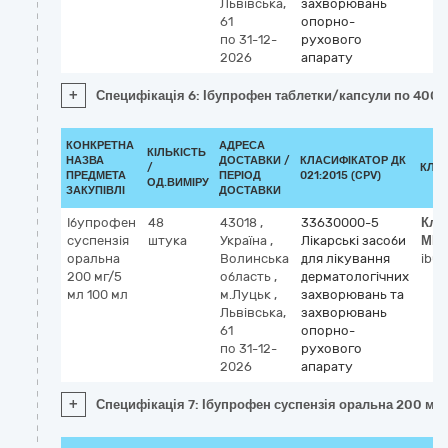
Львівська,
захворювань
61
опорно-
по 31-12-
рухового
2026
апарату
+
Специфікація 6: Ібупрофен таблетки/капсули по 400 
КОНКРЕТНА
АДРЕСА
КІЛЬКІСТЬ
НАЗВА
ДОСТАВКИ /
КЛАСИФІКАТОР ДК
/
КЛА
ПРЕДМЕТА
ПЕРІОД
021:2015 (CPV)
ОД.ВИМІРУ
ЗАКУПІВЛІ
ДОСТАВКИ
Ібупрофен
48
43018
,
33630000-5
Кла
суспензія
штука
Україна
,
Лікарські засоби
МН
оральна
Волинська
для лікування
ibup
200 мг/5
область
,
дерматологічних
мл 100 мл
м.Луцьк
,
захворювань та
Львівська,
захворювань
61
опорно-
по 31-12-
рухового
2026
апарату
+
Специфікація 7: Ібупрофен суспензія оральна 200 мг