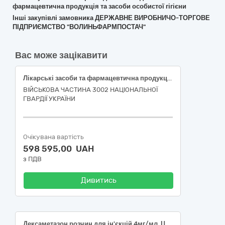
фармацевтична продукція та засоби особистої гігієни
Інші закупівлі замовника ДЕРЖАВНЕ ВИРОБНИЧО-ТОРГОВЕ
ПІДПРИЄМСТВО "ВОЛИНЬФАРМПОСТАЧ"
Вас може зацікавити
Лікарські засоби та фармацевтична продукція
ВІЙСЬКОВА ЧАСТИНА 3002 НАЦІОНАЛЬНОЇ
ГВАРДІЇ УКРАЇНИ
Очікувана вартість
598 595,00 UAH
з ПДВ
Дивитись
Дексаметазон,розчин для ін'єкцій 4мг/мл, Цефтриаксон,порошок для ін'єкцій по 1 г, Аміодарон, розчин для ін’єкцій, 50 мг/мл, по 3 мл, Декскетопрофен розчин для ін'єкцій 25 мг/ мл по 2 мл, Галоперидол, розчин для ін'єкцій, 5 мг/мл, по 1 мл, Фуросемід, розчин для ін'єкцій, 10мг/мл, по 2 мл, Повідон-йод, розчин для зовнішнього застосування, 10 %, по 100 мл, Перекис водню, розчин, 3%, по 200 мл, Рінгера розчин для інфузій 250 мл