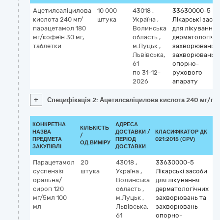
Ацетилсаліцилова
10 000
43018
,
33630000-5
кислота 240 мг/
штука
Україна
,
Лікарські засо
парацетамол 180
Волинська
для лікування
мг/кофеїн 30 мг,
область
,
дерматологічн
таблетки
м.Луцьк
,
захворювань т
Львівська,
захворювань
61
опорно-
по 31-12-
рухового
2026
апарату
+
Специфікація 2: Ацетилсаліцилова кислота 240 мг/па
КОНКРЕТНА
АДРЕСА
КІЛЬКІСТЬ
НАЗВА
ДОСТАВКИ /
КЛАСИФІКАТОР ДК
/
К
ПРЕДМЕТА
ПЕРІОД
021:2015 (CPV)
ОД.ВИМІРУ
ЗАКУПІВЛІ
ДОСТАВКИ
Парацетамол
20
43018
,
33630000-5
К
суспензія
штука
Україна
,
Лікарські засоби
М
оральна/
Волинська
для лікування
p
сироп 120
область
,
дерматологічних
мг/5мл 100
м.Луцьк
,
захворювань та
мл
Львівська,
захворювань
61
опорно-