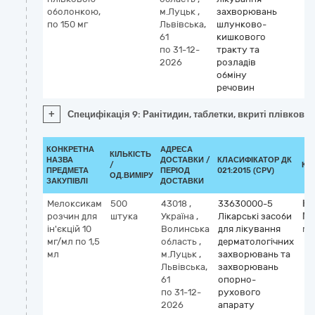
оболонкою,
м.Луцьк
,
захворювань
по 150 мг
Львівська,
шлунково-
61
кишкового
по 31-12-
тракту та
2026
розладів
обміну
речовин
+
Специфікація 9: Ранітидин, таблетки, вкриті плівково
КОНКРЕТНА
АДРЕСА
КІЛЬКІСТЬ
НАЗВА
ДОСТАВКИ /
КЛАСИФІКАТОР ДК
/
КЛ
ПРЕДМЕТА
ПЕРІОД
021:2015 (CPV)
ОД.ВИМІРУ
ЗАКУПІВЛІ
ДОСТАВКИ
Мелоксикам
500
43018
,
33630000-5
Кл
розчин для
штука
Україна
,
Лікарські засоби
М
ін'єкцій 10
Волинська
для лікування
me
мг/мл по 1,5
область
,
дерматологічних
мл
м.Луцьк
,
захворювань та
Львівська,
захворювань
61
опорно-
по 31-12-
рухового
2026
апарату