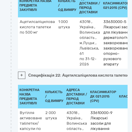
КОНКРЕТНА НАЗВА
КІЛЬКІСТЬ
ДОСТАВКИ /
КЛАСИФІКАТОР 
ПРЕДМЕТА
/
ПЕРІОД
021:2015 (CPV)
ЗАКУПІВЛІ
ОД.ВИМІРУ
ДОСТАВКИ
Ацетилсаліцилова
1 000
43018
,
33630000-5
кислота талетки
штука
Україна
,
Лікарські засо
по 500 мг
Волинська
для лікування
область
,
дерматологічн
м.Луцьк
,
захворювань т
Львівська,
захворювань
61
опорно-
по 31-12-
рухового
2026
апарату
+
Специфікація 22: Ацетилсаліцилова кислота талетки п
КОНКРЕТНА
АДРЕСА
КІЛЬКІСТЬ
КЛАСИФІКАТОР
НАЗВА
ДОСТАВКИ /
/
ДК 021:2015
КЛАСИ
ПРЕДМЕТА
ПЕРІОД
ОД.ВИМІРУ
(CPV)
ЗАКУПІВЛІ
ДОСТАВКИ
Вугілля
2 000
43018
,
33610000-9
активоване
штука
Україна
,
Лікарські
таблетки/
Волинська
засоби для
капсули по
область
,
лікування