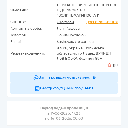
ДЕРЖАВНЕ ВИРОБНИЧО-ТОРГОВЕ
Замовник:
ПІДПРИЄМСТВО
"ВОЛИНЬФАРМПОСТАЧ"
ЄДРПОУ:
01975330
Досьє YouControl
Контактна особа:
Лілія Кашева
Телефон:
+380506214635
E-mail:
kasheva@vfp.com.ua
43018,
Україна
,
Волинська
Місцезнаходження:
область,
місто Луцьк,
ВУЛИЦЯ
ЛЬВІВСЬКА, будинок 89А
0
Витяг про відсутність судимості
Реєстр корупційних порушників
Період подачі пропозицій
з 11-06-2026, 17:23
по 16-06-2026, 00:00