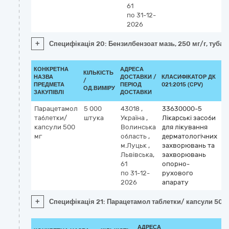
61
по 31-12-
2026
+
Специфікація 20: Бензилбензоат мазь, 250 мг/г, туба п
КОНКРЕТНА
АДРЕСА
КІЛЬКІСТЬ
НАЗВА
ДОСТАВКИ /
КЛАСИФІКАТОР ДК
/
К
ПРЕДМЕТА
ПЕРІОД
021:2015 (CPV)
ОД.ВИМІРУ
ЗАКУПІВЛІ
ДОСТАВКИ
Парацетамол
5 000
43018
,
33630000-5
таблетки/
штука
Україна
,
Лікарські засоби
капсули 500
Волинська
для лікування
мг
область
,
дерматологічних
м.Луцьк
,
захворювань та
Львівська,
захворювань
61
опорно-
по 31-12-
рухового
2026
апарату
+
Специфікація 21: Парацетамол таблетки/ капсули 500
АДРЕСА