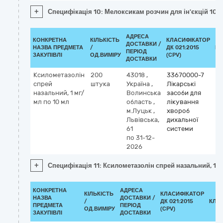
+
Специфікація 10: Мелоксикам розчин для ін'єкцій 10 м
АДРЕСА
КОНКРЕТНА
КІЛЬКІСТЬ
КЛАСИФІКАТОР
ДОСТАВКИ /
НАЗВА ПРЕДМЕТА
/
ДК 021:2015
КЛ
ПЕРІОД
ЗАКУПІВЛІ
ОД.ВИМІРУ
(CPV)
ДОСТАВКИ
Ксилометазолін
200
43018
,
33670000-7
Кл
спрей
штука
Україна
,
Лікарські
М
назальний, 1 мг/
Волинська
засоби для
xy
мл по 10 мл
область
,
лікування
м.Луцьк
,
хвороб
Львівська,
дихальної
61
системи
по 31-12-
2026
+
Специфікація 11: Ксилометазолін спрей назальний, 1 м
КОНКРЕТНА
АДРЕСА
КІЛЬКІСТЬ
КЛАСИФІКАТОР
НАЗВА
ДОСТАВКИ /
/
ДК 021:2015
КЛА
ПРЕДМЕТА
ПЕРІОД
ОД.ВИМІРУ
(CPV)
ЗАКУПІВЛІ
ДОСТАВКИ