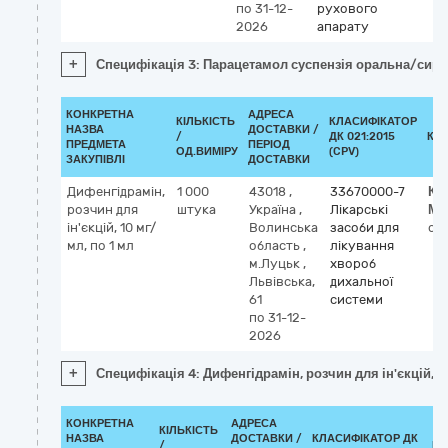
по 31-12-
рухового
2026
апарату
+
Специфікація 3: Парацетамол суспензія оральна/сиро
КОНКРЕТНА
АДРЕСА
КІЛЬКІСТЬ
КЛАСИФІКАТОР
НАЗВА
ДОСТАВКИ /
/
ДК 021:2015
КЛ
ПРЕДМЕТА
ПЕРІОД
ОД.ВИМІРУ
(CPV)
ЗАКУПІВЛІ
ДОСТАВКИ
Дифенгідрамін,
1 000
43018
,
33670000-7
Кл
розчин для
штука
Україна
,
Лікарські
МН
ін'єкцій, 10 мг/
Волинська
засоби для
di
мл, по 1 мл
область
,
лікування
м.Луцьк
,
хвороб
Львівська,
дихальної
61
системи
по 31-12-
2026
+
Специфікація 4: Дифенгідрамін, розчин для ін'єкцій, 1
КОНКРЕТНА
АДРЕСА
КІЛЬКІСТЬ
НАЗВА
ДОСТАВКИ /
КЛАСИФІКАТОР ДК
/
КЛ