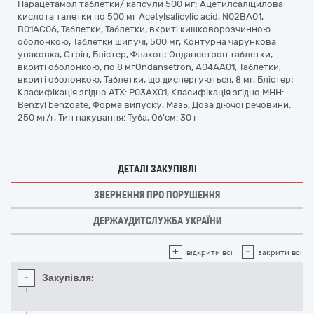
Парацетамол таблетки/ капсули 500 мг; Ацетилсаліцилова
кислота талетки по 500 мг Acetylsalicylic acid, N02BA01,
B01AC06, Таблетки, Таблетки, вкриті кишковорозчинною
оболонкою, Таблетки шипучі, 500 мг, Контурна чарункова
упаковка, Стріп, Блістер, Флакон; Ондансетрон таблетки,
вкриті оболонкою, по 8 мгOndansetron, A04AA01, Таблетки,
вкриті оболонкою, Таблетки, що диспергуються, 8 мг, Блістер;
Класифікація згідно АТХ: P03AX01, Класифікація згідно МНН:
Benzyl benzoate, Форма випуску: Мазь, Доза діючої речовини:
250 мг/г, Тип пакування: Туба, Об'єм: 30 г
ДЕТАЛІ ЗАКУПІВЛІ
ЗВЕРНЕННЯ ПРО ПОРУШЕННЯ
ДЕРЖАУДИТСЛУЖБА УКРАЇНИ
+
-
відкрити всі
закрити всі
-
Закупівля: