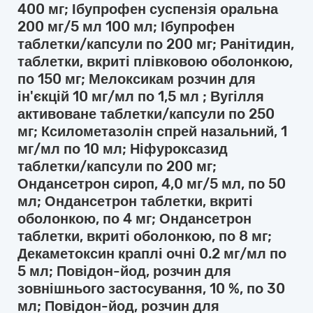
400 мг; Ібупрофен суспензія оральна
200 мг/5 мл 100 мл; Ібупрофен
таблетки/капсули по 200 мг; Ранітидин,
таблетки, вкриті плівковою оболонкою,
по 150 мг; Мелоксикам розчин для
ін'єкцій 10 мг/мл по 1,5 мл ; Вугілля
активоване таблетки/капсули по 250
мг; Ксилометазолін спрей назальний, 1
мг/мл по 10 мл; Ніфуроксазид
таблетки/капсули по 200 мг;
Ондансетрон сироп, 4,0 мг/5 мл, по 50
мл; Ондансетрон таблетки, вкриті
оболонкою, по 4 мг; Ондансетрон
таблетки, вкриті оболонкою, по 8 мг;
Декаметоксин краплі очні 0.2 мг/мл по
5 мл; Повідон-йод, розчин для
зовнішнього застосування, 10 %, по 30
мл; Повідон-йод, розчин для