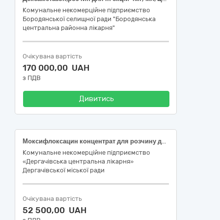
Комунальне некомерційне підприємство
Бородянської селищної ради "Бородянська
центральна районна лікарня"
Очікувана вартість
170 000,00 UAH
з ПДВ
Дивитись
Моксифлоксацин концентрат для розчину для інфузій 20 мг/мл 20 мл флакон
Комунальне некомерційне підприємство
«Дергачівська центральна лікарня»
Дергачівської міської ради
Очікувана вартість
52 500,00 UAH