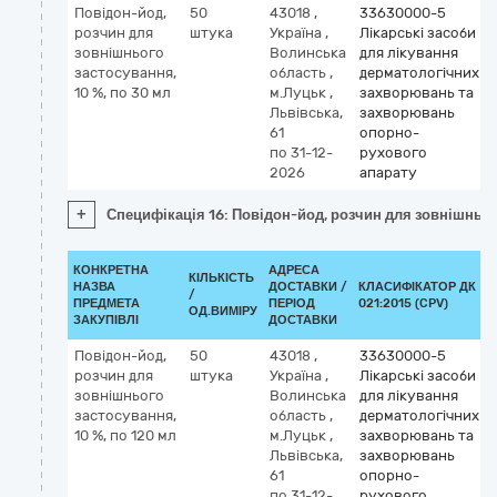
Повідон-йод,
50
43018
,
33630000-5
розчин для
штука
Україна
,
Лікарські засоби
зовнішнього
Волинська
для лікування
застосування,
область
,
дерматологічних
10 %, по 30 мл
м.Луцьк
,
захворювань та
Львівська,
захворювань
61
опорно-
по 31-12-
рухового
2026
апарату
+
Специфікація 16: Повідон-йод, розчин для зовнішнього
КОНКРЕТНА
АДРЕСА
КІЛЬКІСТЬ
НАЗВА
ДОСТАВКИ /
КЛАСИФІКАТОР ДК
/
ПРЕДМЕТА
ПЕРІОД
021:2015 (CPV)
ОД.ВИМІРУ
ЗАКУПІВЛІ
ДОСТАВКИ
Повідон-йод,
50
43018
,
33630000-5
розчин для
штука
Україна
,
Лікарські засоби
зовнішнього
Волинська
для лікування
застосування,
область
,
дерматологічних
10 %, по 120 мл
м.Луцьк
,
захворювань та
Львівська,
захворювань
61
опорно-
по 31-12-
рухового