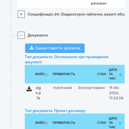
речовин
+
Специфікація 24: Ондансетрон таблетки, вкриті оболо
-
Документи
Завантажити архівом
Тип документа: Оголошення про проведення
закупівлі
ДАТА
ФАЙЛ
ПРИВАТНІСТЬ
СТАН
ТА
ЧАС
sig
публічний
Експортовано:
11-06-
n.p
2026,
7s
17:23:58
Тип документа: Проект договору
ДАТА
ФАЙЛ
ПРИВАТНІСТЬ
СТАН
ТА
ЧАС