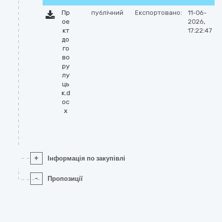
Пр
публічний
Експортовано:
11-06-
ое
2026,
кт
17:22:47
до
го
во
ру
лу
ць
к.d
oc
x
+
Інформація по закупівлі
-
Пропозиції