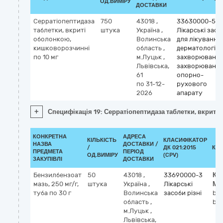
ОД.ВИМІРУ
ДОСТАВКИ
Серратіопептидаза
750
43018
,
33630000-5
таблетки, вкриті
штука
Україна
,
Лікарські засо
оболонкою,
Волинська
для лікування
кишковорозчинні
область
,
дерматологіч
по 10 мг
м.Луцьк
,
захворювань 
Львівська,
захворювань
61
опорно-
по 31-12-
рухового
2026
апарату
+
Специфікація 19: Серратіопептидаза таблетки, вкриті
КОНКРЕТНА
АДРЕСА
КІЛЬКІСТЬ
КЛАСИФІКАТОР
НАЗВА
ДОСТАВКИ /
/
ДК 021:2015
КЛ
ПРЕДМЕТА
ПЕРІОД
ОД.ВИМІРУ
(CPV)
ЗАКУПІВЛІ
ДОСТАВКИ
Бензилбензоат
50
43018
,
33690000-3
Кл
мазь, 250 мг/г,
штука
Україна
,
Лікарські
МН
туба по 30 г
Волинська
засоби різні
ben
область
,
be
м.Луцьк
,
Львівська,