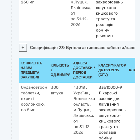
250 мг
м.Луцьк
,
захворювань
Львівська,
шлунково-
61
кишкового
по 31-12-
тракту та
2026
розладів
обміну
речовин
+
Специфікація 23: Вугілля активоване таблетки/капсул
КОНКРЕТНА
АДРЕСА
КІЛЬКІСТЬ
КЛАСИФІКАТОР
НАЗВА
ДОСТАВКИ /
/
ДК 021:2015
КЛАС
ПРЕДМЕТА
ПЕРІОД
ОД.ВИМІРУ
(CPV)
ЗАКУПІВЛІ
ДОСТАВКИ
Ондансетрон
300
43018
,
33610000-9
таблетки,
штука
Україна
,
Лікарські
вкриті
Волинська
засоби для
оболонкою,
область
,
лікування
по 8 мг
м.Луцьк
,
захворювань
Львівська,
шлунково-
61
кишкового
по 31-12-
тракту та
2026
розладів
обміну