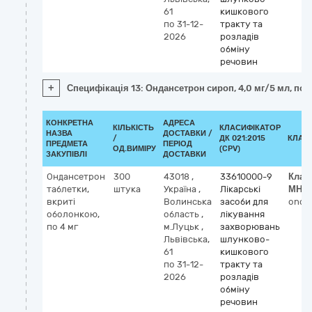
61
кишкового
по 31-12-
тракту та
2026
розладів
обміну
речовин
+
Специфікація 13: Ондансетрон сироп, 4,0 мг/5 мл, по 
КОНКРЕТНА
АДРЕСА
КІЛЬКІСТЬ
КЛАСИФІКАТОР
НАЗВА
ДОСТАВКИ /
/
ДК 021:2015
КЛАС
ПРЕДМЕТА
ПЕРІОД
ОД.ВИМІРУ
(CPV)
ЗАКУПІВЛІ
ДОСТАВКИ
Ондансетрон
300
43018
,
33610000-9
Клас
таблетки,
штука
Україна
,
Лікарські
МНН
вкриті
Волинська
засоби для
onda
оболонкою,
область
,
лікування
по 4 мг
м.Луцьк
,
захворювань
Львівська,
шлунково-
61
кишкового
по 31-12-
тракту та
2026
розладів
обміну
речовин