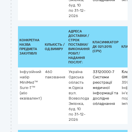
буд. 10
по 31-12-
2026
АДРЕСА
ДОСТАВКИ /
КОНКРЕТНА
СТРОК
КЛАСИФІКАТОР
НАЗВА
КІЛЬКІСТЬ /
ПОСТАВКИ/
ДК 021:2015
КЛАС
ПРЕДМЕТА
ОД.ВИМІРУ
ВИКОНАННЯ
(CPV)
ЗАКУПІВЛІ
РОБІТ/
НАДАННЯ
ПОСЛУГ:
Інфузійний
460
Україна
33120000-7
Клас
набір
паковання
Одеська
Системи
GMDN
MiniMed™
область
реєстрації
35911
Sure-T™
м.Одеса
медичної
Інфу
(або
вул.
інформації та
ін'єк
еквівалент)
Всеволода
дослідне
порт,
Змієнка,
обладнання
імпл
буд. 10
по 31-12-
2026