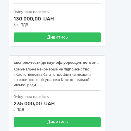
Очікувана вартість
130 000,00 UAH
без ПДВ
Дивитись
Експрес-тести до імунофлуоресцентного аналізатора Getein 1160
Комунальне некомерційне підприємство
«Костопільська багатопрофільна лікарня
інтенсивного лікування» Костопільської
міської ради
Очікувана вартість
235 000,00 UAH
з ПДВ
Дивитись