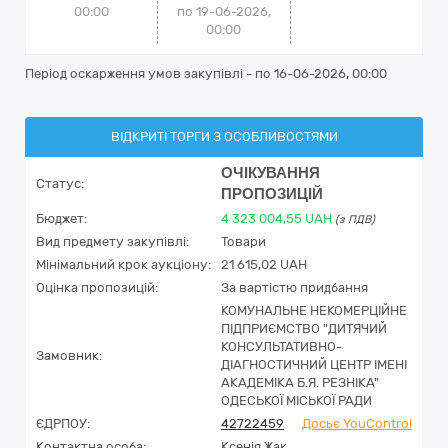
00:00
по 19-06-2026,
00:00
Період оскарження умов закупівлі - по
16-06-2026, 00:00
ВІДКРИТІ ТОРГИ З ОСОБЛИВОСТЯМИ
ОЧІКУВАННЯ
Статус:
ПРОПОЗИЦІЙ
Бюджет:
4 323 004,55
UAH
(з ПДВ)
Вид предмету закупівлі:
Товари
Мінімальний крок аукціону:
21 615,02 UAH
Оцінка пропозицій:
За вартістю придбання
КОМУНАЛЬНЕ НЕКОМЕРЦІЙНЕ
ПІДПРИЄМСТВО "ДИТЯЧИЙ
КОНСУЛЬТАТИВНО-
Замовник:
ДІАГНОСТИЧНИЙ ЦЕНТР ІМЕНІ
АКАДЕМІКА Б.Я. РЕЗНІКА"
ОДЕСЬКОЇ МІСЬКОЇ РАДИ
ЄДРПОУ:
42722459
Досьє YouControl
Контактна особа:
Ксенія Жак