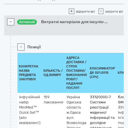
+
-
відкрити всі
закрити всі
-
Витратні матеріали для інсулін
...
Активний
-
Позиції
АДРЕСА
ДОСТАВКИ /
КОНКРЕТНА
СТРОК
КЛАСИФІКАТОР
НАЗВА
КІЛЬКІСТЬ /
ПОСТАВКИ/
ДК 021:2015
КЛАС
ПРЕДМЕТА
ОД.ВИМІРУ
ВИКОНАННЯ
(CPV)
ЗАКУПІВЛІ
РОБІТ/
НАДАННЯ
ПОСЛУГ:
Інфузійний
159
Україна
33120000-7
Клас
набір
паковання
Одеська
Системи
GMDN
MiniMed™
область
реєстрації
35911
Quick Set™
м.Одеса
медичної
Інфу
(або
вул.
інформації та
ін'єк
еквівалент)
Всеволода
дослідне
порт,
Змієнка,
обладнання
імпл