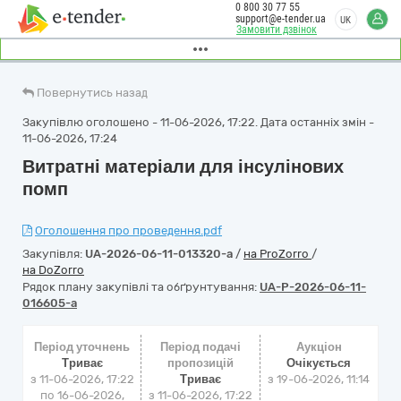
0 800 30 77 55
support@e-tender.ua
UK
Замовити дзвінок
Повернутись назад
Закупівлю оголошено - 11-06-2026, 17:22. Дата останніх змін -
11-06-2026, 17:24
Витратні матеріали для інсулінових
помп
Оголошення про проведення.pdf
Закупівля:
UA-2026-06-11-013320-a
/
на ProZorro
/
на DoZorro
Рядок плану закупівлі та обґрунтування:
UA-P-2026-06-11-
016605-a
Період уточнень
Період подачі
Аукціон
Триває
пропозицій
Очікується
з 11-06-2026, 17:22
Триває
з
19-06-2026, 11:14
по 16-06-2026,
з 11-06-2026, 17:22