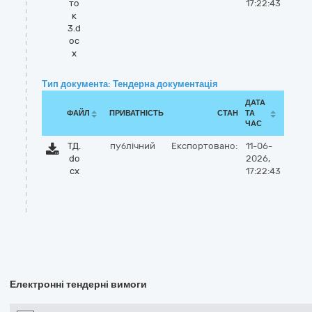
то
17:22:43
к
3.d
oc
x
Тип документа: Тендерна документація
ДАТА
ФАЙЛ
ПРИВАТНІСТЬ
СТАН
ТА
ЧАС
ТД.
публічний
Експортовано:
11-06-
do
2026,
cx
17:22:43
Електронні тендерні вимоги