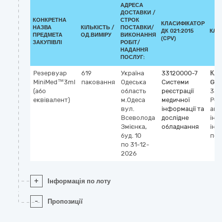
АДРЕСА
ДОСТАВКИ /
КОНКРЕТНА
СТРОК
КЛАСИФІКАТОР
НАЗВА
КІЛЬКІСТЬ /
ПОСТАВКИ/
ДК 021:2015
КЛА
ПРЕДМЕТА
ОД.ВИМІРУ
ВИКОНАННЯ
(CPV)
ЗАКУПІВЛІ
РОБІТ/
НАДАННЯ
ПОСЛУГ:
Резервуар
619
Україна
33120000-7
Кла
MiniMed™3ml
паковання
Одеська
Системи
GM
(або
область
реєстрації
358
еквівалент)
м.Одеса
медичної
Рез
вул.
інформації та
амб
Всеволода
дослідне
інс
Змієнка,
обладнання
інф
буд. 10
по
по 31-12-
2026
+
Інформація по лоту
-
Пропозиції