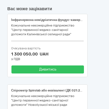
Вас може зацікавити
Інфрачервона немідріатична фундус-камера зі столом з електропідйомним механізмом у комплекті з програмним забезпеченням, за кодом ДК 021:2015: 33120000-7 — Системи реєстрації медичної інформації та дослідне обладнання (ДК 021:2015: 33122000-1 — Офтальмологічне обладнання), НК 024:2023: 10551- Офтальмологічна камера очного дна.
Комунальне некомерційне підприємство
"Центр первинної медико-санітарної
допомоги Калинівської селищної ради"
Очікувана вартість
1 300 050,00 UAH
з ПДВ
Дивитись
Спірометр Spirolab або еквівалент (ДК 021:2015: 33120000-7 «Системи реєстрації медичної інформації та дослідне обладнання»)
Комунальне некомерційне підприємство
"Центр первинної медико-санітарної
допомоги" Новобузької міської ради