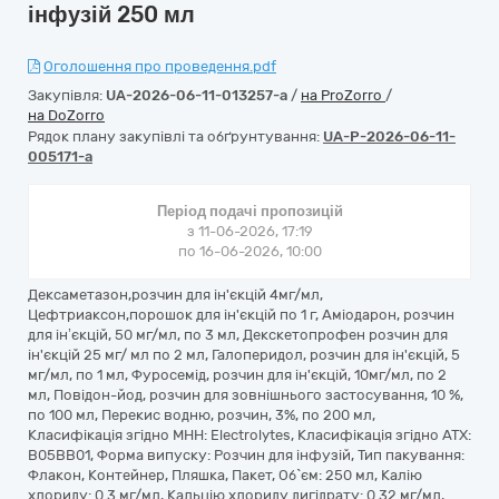
інфузій 250 мл
Оголошення про проведення.pdf
Закупівля:
UA-2026-06-11-013257-a
/
на ProZorro
/
на DoZorro
Рядок плану закупівлі та обґрунтування:
UA-P-2026-06-11-
005171-a
Період подачі пропозицій
з 11-06-2026, 17:19
по 16-06-2026, 10:00
Дексаметазон,розчин для ін'єкцій 4мг/мл,
Цефтриаксон,порошок для ін'єкцій по 1 г, Аміодарон, розчин
для ін’єкцій, 50 мг/мл, по 3 мл, Декскетопрофен розчин для
ін'єкцій 25 мг/ мл по 2 мл, Галоперидол, розчин для ін'єкцій, 5
мг/мл, по 1 мл, Фуросемід, розчин для ін'єкцій, 10мг/мл, по 2
мл, Повідон-йод, розчин для зовнішнього застосування, 10 %,
по 100 мл, Перекис водню, розчин, 3%, по 200 мл,
Класифікація згідно МНН: Electrolytes, Класифікація згідно АТХ:
B05BB01, Форма випуску: Розчин для інфузій, Тип пакування:
Флакон, Контейнер, Пляшка, Пакет, Об`єм: 250 мл, Калію
хлориду: 0.3 мг/мл, Кальцію хлориду дигідрату: 0.32 мг/мл,