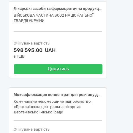
Лікарські засоби та фармацевтична продукція
ВІЙСЬКОВА ЧАСТИНА 3002 НАЦІОНАЛЬНОЇ
ГВАРДІЇ УКРАЇНИ
Очікувана вартість
598 595,00 UAH
з ПДВ
Дивитись
Моксифлоксацин концентрат для розчину для інфузій 20 мг/мл 20 мл флакон
Комунальне некомерційне підприємство
«Дергачівська центральна лікарня»
Дергачівської міської ради
Очікувана вартість