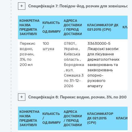
+
Специфікація 7: Повідон-йод, розчин для зовнішнього 
КОНКРЕТНА
АДРЕСА
КІЛЬКІСТЬ
НАЗВА
ДОСТАВКИ
КЛАСИФІКАТОР ДК
/
КЛАС
ПРЕДМЕТА
/ ПЕРІОД
021:2015 (CPV)
ОД.ВИМІРУ
ЗАКУПІВЛІ
ДОСТАВКИ
Перекис
100
07801
,
33630000-5
водню,
штука
Україна
,
Лікарські засоби
розчин,
Київська
для лікування
3%, по
область
,
дерматологічних
200 мл
Бородянка
захворювань та
,
вул.
захворювань
Семашка 3
опорно-
по 31-12-
рухового
2026
апарату
+
Специфікація 8: Перекис водню, розчин, 3%, по 200 м
КОНКРЕТНА
АДРЕСА
КІЛЬКІСТЬ
КЛАСИФІКАТОР
НАЗВА
ДОСТАВКИ
/
ДК 021:2015
КЛАСИФІ
ПРЕДМЕТА
/ ПЕРІОД
ОД.ВИМІРУ
(CPV)
ЗАКУПІВЛІ
ДОСТАВКИ