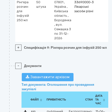
Рінгера
50
07801
,
33690000-3
розчин
штука
Україна
,
Лікарські
для
Київська
засоби різні
інфузій
область
,
250 мл
Бородянка
,
вул.
Семашка 3
по 31-12-
2026
+
Специфікація 9: Рінгера розчин для інфузій 250 мл
-
Документи
Завантажити архівом
Тип документа: Оголошення про проведення
закупівлі
ДАТА
ФАЙЛ
ПРИВАТНІСТЬ
СТАН
ТА
ЧАС
sig
публічний
Експортовано:
11-06-