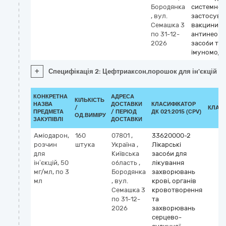
Бородянка
системног
,
вул.
застосува
Семашка 3
вакцини,
по 31-12-
антинеопл
2026
засоби та
імуномоду
+
Специфікація 2: Цефтриаксон,порошок для ін'єкцій по 
КОНКРЕТНА
АДРЕСА
КІЛЬКІСТЬ
НАЗВА
ДОСТАВКИ
КЛАСИФІКАТОР
/
КЛАС
ПРЕДМЕТА
/ ПЕРІОД
ДК 021:2015 (CPV)
ОД.ВИМІРУ
ЗАКУПІВЛІ
ДОСТАВКИ
Аміодарон,
160
07801
,
33620000-2
розчин
штука
Україна
,
Лікарські
для
Київська
засоби для
ін’єкцій, 50
область
,
лікування
мг/мл, по 3
Бородянка
захворювань
мл
,
вул.
крові, органів
Семашка 3
кровотворення
по 31-12-
та
2026
захворювань
серцево-