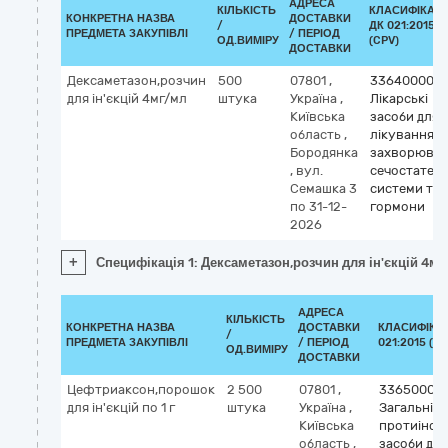
АДРЕСА
КІЛЬКІСТЬ
КЛАСИФІКАТ
КОНКРЕТНА НАЗВА
ДОСТАВКИ
/
ДК 021:2015
ПРЕДМЕТА ЗАКУПІВЛІ
/ ПЕРІОД
ОД.ВИМІРУ
(CPV)
ДОСТАВКИ
Дексаметазон,розчин
500
07801
,
33640000-8
для ін'єкцій 4мг/мл
штука
Україна
,
Лікарські
Київська
засоби для
область
,
лікування
Бородянка
захворюва
,
вул.
сечостатево
Семашка 3
системи та
по 31-12-
гормони
2026
+
Специфікація 1: Дексаметазон,розчин для ін'єкцій 4м
АДРЕСА
КІЛЬКІСТЬ
КОНКРЕТНА НАЗВА
ДОСТАВКИ
КЛАСИФІКА
/
ПРЕДМЕТА ЗАКУПІВЛІ
/ ПЕРІОД
021:2015 (CP
ОД.ВИМІРУ
ДОСТАВКИ
Цефтриаксон,порошок
2 500
07801
,
33650000-
для ін'єкцій по 1 г
штука
Україна
,
Загальні
Київська
протиінфе
область
,
засоби для