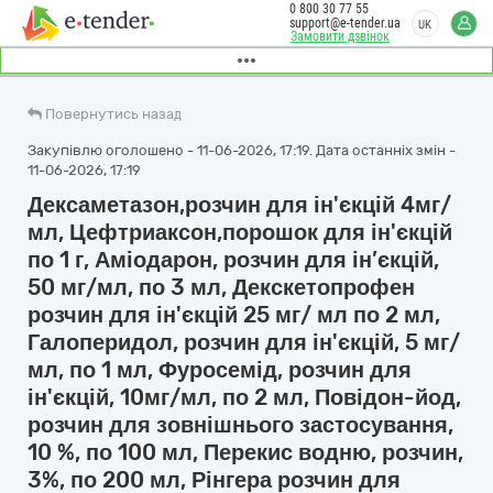
0 800 30 77 55
support@e-tender.ua
UK
Замовити дзвінок
Повернутись назад
Закупівлю оголошено - 11-06-2026, 17:19. Дата останніх змін -
11-06-2026, 17:19
Дексаметазон,розчин для ін'єкцій 4мг/
мл, Цефтриаксон,порошок для ін'єкцій
по 1 г, Аміодарон, розчин для ін’єкцій,
50 мг/мл, по 3 мл, Декскетопрофен
розчин для ін'єкцій 25 мг/ мл по 2 мл,
Галоперидол, розчин для ін'єкцій, 5 мг/
мл, по 1 мл, Фуросемід, розчин для
ін'єкцій, 10мг/мл, по 2 мл, Повідон-йод,
розчин для зовнішнього застосування,
10 %, по 100 мл, Перекис водню, розчин,
3%, по 200 мл, Рінгера розчин для