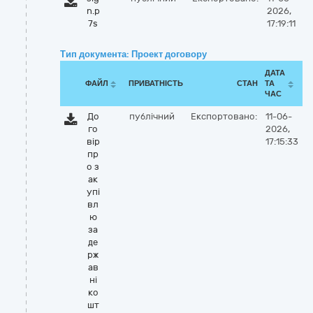
n.p
2026,
7s
17:19:11
Тип документа: Проект договору
ДАТА
ФАЙЛ
ПРИВАТНІСТЬ
СТАН
ТА
ЧАС
До
публічний
Експортовано:
11-06-
го
2026,
вір
17:15:33
пр
о з
ак
упі
вл
ю
за
де
рж
ав
ні
ко
шт