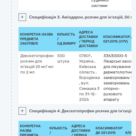
судинної
системи
+
Специфікація 3: Аміодарон, розчин для ін’єкцій, 50 мг
АДРЕСА
КОНКРЕТНА НАЗВА
КІЛЬКІСТЬ
ДОСТАВКИ
КЛАСИФІКАТОР ДК
ПРЕДМЕТА
/
/ ПЕРІОД
021:2015 (CPV)
ЗАКУПІВЛІ
ОД.ВИМІРУ
ДОСТАВКИ
Декскетопрофен
500
07801
,
33630000-5
розчин для
штука
Україна
,
Лікарські засоби
ін'єкцій 25 мг/ мл
Київська
для лікування
по 2 мл
область
,
дерматологічни
Бородянка
захворювань та
,
вул.
захворювань
Семашка 3
опорно-
по 31-12-
рухового
2026
апарату
+
Специфікація 4: Декскетопрофен розчин для ін'єкцій 2
КОНКРЕТНА
АДРЕСА
КІЛЬКІСТЬ
КЛАСИФІКАТОР
НАЗВА
ДОСТАВКИ
/
ДК 021:2015
КЛАС
ПРЕДМЕТА
/ ПЕРІОД