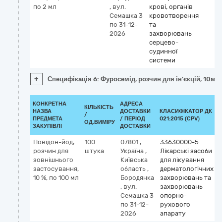
по 2 мл
,
вул.
крові, органів
Семашка 3
кровотворення
по 31-12-
та
2026
захворювань
серцево-
судинної
системи
+
Специфікація 6: Фуросемід, розчин для ін'єкцій, 10мг/
КОНКРЕТНА
АДРЕСА
КІЛЬКІСТЬ
НАЗВА
ДОСТАВКИ
КЛАСИФІКАТОР ДК
/
ПРЕДМЕТА
/ ПЕРІОД
021:2015 (CPV)
ОД.ВИМІРУ
ЗАКУПІВЛІ
ДОСТАВКИ
Повідон-йод,
100
07801
,
33630000-5
розчин для
штука
Україна
,
Лікарські засоби
зовнішнього
Київська
для лікування
застосування,
область
,
дерматологічних
10 %, по 100 мл
Бородянка
захворювань та
,
вул.
захворювань
Семашка 3
опорно-
по 31-12-
рухового
2026
апарату