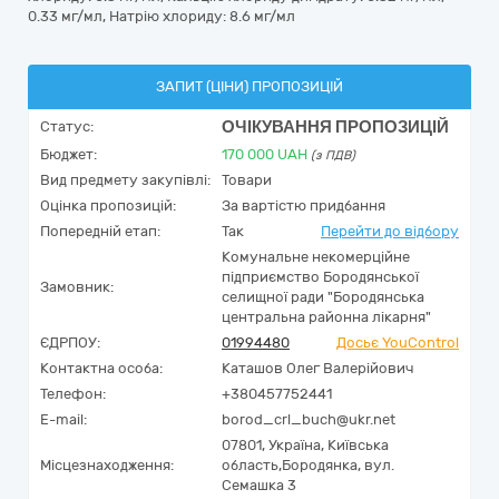
0.33 мг/мл, Натрію хлориду: 8.6 мг/мл
ЗАПИТ (ЦІНИ) ПРОПОЗИЦІЙ
ОЧІКУВАННЯ ПРОПОЗИЦІЙ
Статус:
Бюджет:
170 000
UAH
(з ПДВ)
Вид предмету закупівлі:
Товари
Оцінка пропозицій:
За вартістю придбання
Попередній етап:
Так
Перейти до відбору
Комунальне некомерційне
підприємство Бородянської
Замовник:
селищної ради "Бородянська
центральна районна лікарня"
ЄДРПОУ:
01994480
Досьє YouControl
Контактна особа:
Каташов Олег Валерійович
Телефон:
+380457752441
E-mail:
borod_crl_buch@ukr.net
07801,
Україна
,
Київська
Місцезнаходження:
область,
Бородянка,
вул.
Семашка 3