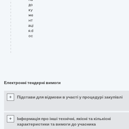
до
ку
ме
нт
аці
я.d
oc
Електронні тендерні вимоги
+
Підстави для відмови в участі у процедурі закупівлі
+
Інформація про інші технічні, якісні та кількісні
характеристики та вимоги до учасника