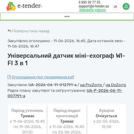
0 800 30 77 55
support@e-tender.ua
UK
Замовити дзвінок
Повернутись назад
Закупівлю оголошено - 11-06-2026, 16:45. Дата останніх змін -
11-06-2026, 16:47
Універсальний датчик міні-ехограф WI-
FI 3 в 1
Оголошення про проведення.pdf
Закупівля:
UA-2026-06-11-012791-a
/
на ProZorro
/
на DoZorro
Рядок плану закупівлі та обґрунтування:
UA-P-2026-06-11-
007791-a
Період уточнень
Період подачі
Аукціон
Триває
пропозицій
Очікується
з 11-06-2026, 16:45
Триває
з
22-06-2026,
по 19-06-2026,
з 11-06-2026, 16:45
12:08
00:00
по 22-06-2026,