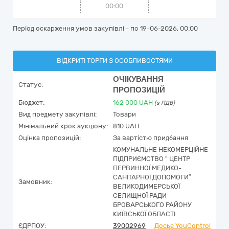
00:00
Період оскарження умов закупівлі - по
19-06-2026, 00:00
ВІДКРИТІ ТОРГИ З ОСОБЛИВОСТЯМИ
ОЧІКУВАННЯ
Статус:
ПРОПОЗИЦІЙ
Бюджет:
162 000
UAH
(з ПДВ)
Вид предмету закупівлі:
Товари
Мінімальний крок аукціону:
810 UAH
Оцінка пропозицій:
За вартістю придбання
КОМУНАЛЬНЕ НЕКОМЕРЦІЙНЕ
ПІДПРИЄМСТВО " ЦЕНТР
ПЕРВИННОЇ МЕДИКО-
САНІТАРНОЇ ДОПОМОГИ”
Замовник:
ВЕЛИКОДИМЕРСЬКОЇ
СЕЛИЩНОЇ РАДИ
БРОВАРСЬКОГО РАЙОНУ
КИЇВСЬКОЇ ОБЛАСТІ
ЄДРПОУ:
39002969
Досьє YouControl