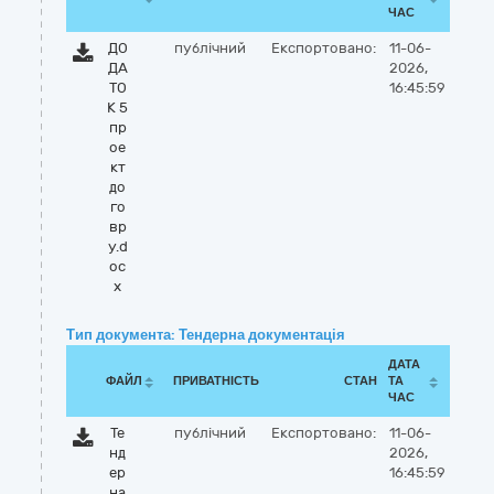
ЧАС
ДО
публічний
Експортовано:
11-06-
ДА
2026,
ТО
16:45:59
К 5
пр
ое
кт
до
го
вр
у.d
oc
x
Тип документа: Тендерна документація
ДАТА
ФАЙЛ
ПРИВАТНІСТЬ
СТАН
ТА
ЧАС
Те
публічний
Експортовано:
11-06-
нд
2026,
ер
16:45:59
на