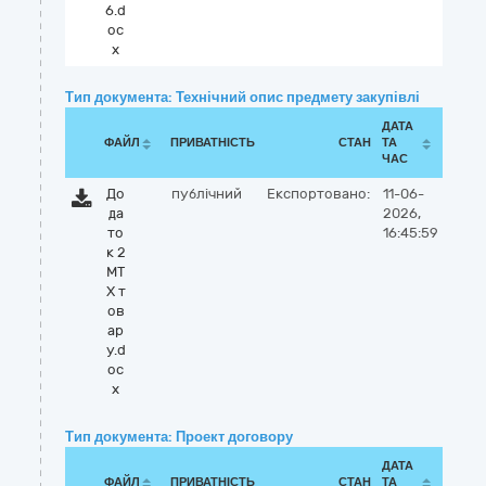
6.d
oc
x
Тип документа: Технічний опис предмету закупівлі
ДАТА
ФАЙЛ
ПРИВАТНІСТЬ
СТАН
ТА
ЧАС
До
публічний
Експортовано:
11-06-
да
2026,
то
16:45:59
к 2
МТ
Х т
ов
ар
у.d
oc
x
Тип документа: Проект договору
ДАТА
ФАЙЛ
ПРИВАТНІСТЬ
СТАН
ТА