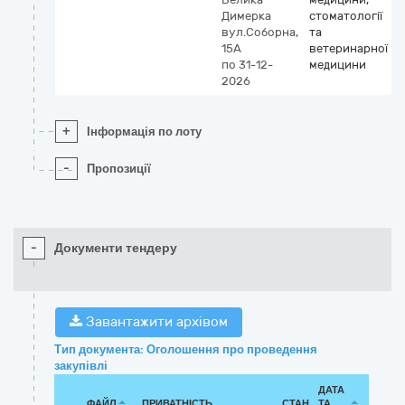
Димерка
стоматології
вул.Соборна,
та
15А
ветеринарної
по 31-12-
медицини
2026
+
Інформація по лоту
-
Пропозиції
-
Документи тендеру
Завантажити архівом
Тип документа: Оголошення про проведення
закупівлі
ДАТА
ФАЙЛ
ПРИВАТНІСТЬ
СТАН
ТА