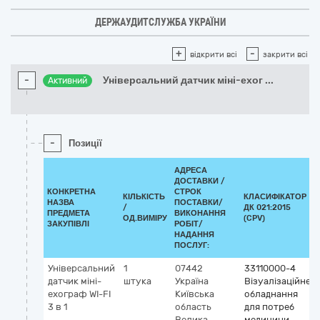
ДЕРЖАУДИТСЛУЖБА УКРАЇНИ
+
-
відкрити всі
закрити всі
-
Універсальний датчик міні-ехог
...
Активний
-
Позиції
АДРЕСА
ДОСТАВКИ /
КОНКРЕТНА
СТРОК
КІЛЬКІСТЬ
КЛАСИФІКАТОР
НАЗВА
ПОСТАВКИ/
/
ДК 021:2015
ПРЕДМЕТА
ВИКОНАННЯ
ОД.ВИМІРУ
(CPV)
ЗАКУПІВЛІ
РОБІТ/
НАДАННЯ
ПОСЛУГ:
Універсальний
1
07442
33110000-4
датчик міні-
штука
Україна
Візуалізаційне
ехограф WI-FI
Київська
обладнання
3 в 1
область
для потреб
Велика
медицини,