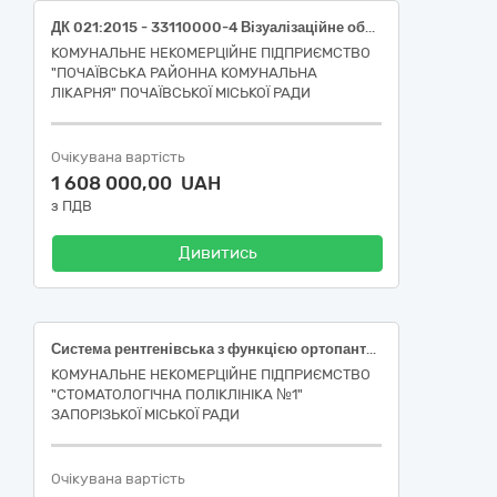
ДК 021:2015 - 33110000-4 Візуалізаційне обладнання для потреб медицини, стоматології та ветеринарної медицини (Стаціонарний ультразвуковий апарат) (НК 024:2023 «Класифікатор медичних виробів» – 40761 Загальноприйнята ультразвукова система візуалізації; НК 031:2024 «Національна номенклатура медичних виробів» - Z11040104 МУЛЬТИДИСЦИПЛІНАРНІ УЛЬТРАЗВУКОВІ СКАНЕРИ (ВНУТРІШНІ ОРГАНИ І КАРДІОЛОГІЯ ТОЩО))
КОМУНАЛЬНЕ НЕКОМЕРЦІЙНЕ ПІДПРИЄМСТВО
"ПОЧАЇВСЬКА РАЙОННА КОМУНАЛЬНА
ЛІКАРНЯ" ПОЧАЇВСЬКОЇ МІСЬКОЇ РАДИ
Очікувана вартість
1 608 000,00 UAH
з ПДВ
Дивитись
Система рентгенівська з функцією ортопантомографії (ОПТГ) і системою настінно-підвісного монтажу у комплекті з ПК та інсталяцією. (ДК 021:2015 - код 33110000-4 Візуалізаційне обладнання для потреб медицини, стоматології та ветеринарної медицини (НК 024:2023: 43369 — Стаціонарна панорамна/томографічна стоматологічна рентгенівська система, цифрова НК 031:2024: Z1103030102 — Медичне обладнання і супутні аксесуари, програмне забезпечення і витратні матеріали цифрові ортопантомографи)
КОМУНАЛЬНЕ НЕКОМЕРЦІЙНЕ ПІДПРИЄМСТВО
"СТОМАТОЛОГІЧНА ПОЛІКЛІНІКА №1"
ЗАПОРІЗЬКОЇ МІСЬКОЇ РАДИ
Очікувана вартість