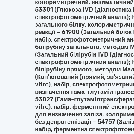
колориметричний, ензиматичний 
53301 (Глюкоза IVD (діагностика i
спектрофотометричний аналіз); 
загального білку, колориметричн
реакції – 61900 (Загальний білок I
набір, спектрофотометричний ана
білірубіну загального, методом 
(Загальний білірубін IVD (діагности
спектрофотометричний аналіз); 
білірубіну прямого, методом Ма
(Кон'югований (прямий, зв'язаний)
vitro), набір, спектрофотометрич
визначення гама-глутамілтрансф
53027 (Гама-глутамілтрансфераза
vitro), набір, ферментний спект
для визначення заліза, колорим
без депротеїнізації – 54757 (Заліз
набір, ферментна спектрофотоме