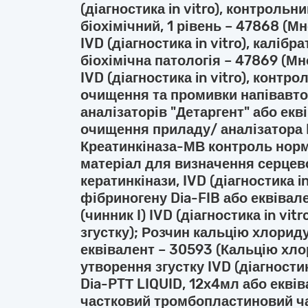
(діагностика in vitro), контроль
біохімічний, 1 рівень – 47868 (Мн
IVD (діагностика in vitro), каліб
біохімічна патологія – 47869 (Мно
IVD (діагностика in vitro), контр
очищення та промивки напівавто
аналізаторів "Детаргент" або екв
очищення приладу/ аналізатора IV
Креатинкіназа-МВ контроль нор
матеріал для визначення серцев
кератинкінази, IVD (діагностика i
фібриногену Dia-FIB або еквівал
(чинник I) IVD (діагностика in vitr
згустку); Розчин кальцію хлорид
еквівалент – 30593 (Кальцію хло
утворення згустку IVD (діагностика
Dia-PTТ LIQUID, 12х4мл або екві
частковий тромбопластиновий час 