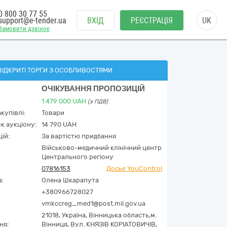
0 800 30 77 55
support@e-tender.ua
ВХІД
РЕЄСТРАЦІЯ
UK
Замовити дзвінок
ВІДКРИТІ ТОРГИ З ОСОБЛИВОСТЯМИ
ОЧІКУВАННЯ ПРОПОЗИЦІЙ
1 479 000
UAH
(з ПДВ)
купівлі:
Товари
к аукціону:
14 790 UAH
ій:
За вартістю придбання
Військово-медичний клінічний центр
Центрального регіону
07816153
Досьє YouControl
а:
Олена Шкарапута
+380966728027
vmkccreg_med1@post.mil.gov.ua
21018,
Україна
,
Вінницька область,
м.
ня:
Вінниця,
Вул. КНЯЗІВ КОРІАТОВИЧІВ,