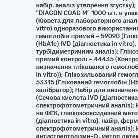
набір, аналіз утворення згустку)
"DIAGON COAG M" 1000 шт. в упак
(Кювета для лабораторного аналі
vitro) одноразового використанн
гемоглобін прямий – 59090 (Глі
(HbA1c) IVD (діагностика in vitro
турбідиметричним аналіз); Глік
прямий контролі – 44435 (Контр
визначення глікованого гемоглобі
in vitro)); Глікозильований гемо
53315 (Глікований гемоглобін (HbA
калібратор); Набір для визначен
(Сечова кислота IVD (діагностика 
спектрофотометричний аналіз); 
на ФЕК, глюкозооксидазний мето
(діагностика in vitro), набір, фе
спектрофотометричний аналіз); 
антистрептолізин-О, метод латек