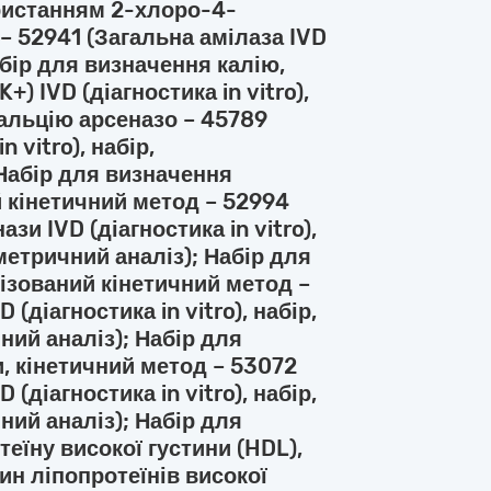
ристанням 2-хлоро-4-
 52941 (Загальна амілаза IVD
Набір для визначення калію,
) IVD (діагностика in vitro),
кальцію арсеназо – 45789
n vitro), набір,
Набір для визначення
 кінетичний метод – 52994
и IVD (діагностика in vitro),
етричний аналіз); Набір для
ізований кінетичний метод –
(діагностика in vitro), набір,
ий аналіз); Набір для
, кінетичний метод – 53072
(діагностика in vitro), набір,
ий аналіз); Набір для
еїну високої густини (HDL),
н ліпопротеїнів високої