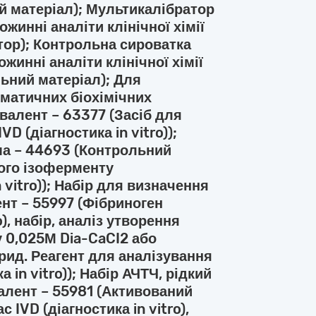
ний матеріал); Мультикалібратор
ожинні аналіти клінічної хімії
ратор); Контрольна сироватка
жинні аналіти клінічної хімії
ольний матеріал); Для
матичних біохімічних
івалент – 63377 (Засіб для
D (діагностика in vitro));
ма – 44693 (Контрольний
ого ізоферменту
n vitro)); Набір для визначення
ент – 55997 (Фібриноген
o), набір, аналіз утворення
у 0,025М Dia-CaCI2 або
рид. Реагент для аналізування
 in vitro)); Набір АЧТЧ, рідкий
валент – 55981 (Активований
IVD (діагностика in vitro),