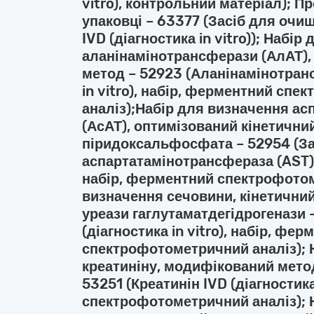
vitro), контрольний матеріал); 
упаковці – 63377 (Засіб для очи
IVD (діагностика in vitro)); Набі
аланінамінотрансферази (АлАТ),
метод – 52923 (Аланінамінотранс
in vitro), набір, ферментний сп
аналіз);Набір для визначення а
(АсАТ), оптимізований кінетични
піридоксальфосфата – 52954 (З
аспартатамінотрансфераза (AST) I
набір, ферментний спектрофотом
визначення сечовини, кінетични
уреази гаглутаматдегідрогенази 
(діагностика in vitro), набір, фе
спектрофотометричний аналіз); 
креатиніну, модифікований метод
53251 (Креатинін IVD (діагностика i
спектрофотометричний аналіз); 