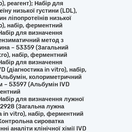
o), реагент); Набір для
їну низької густини (LDL),
н ліпопротеїнів низької
ro), набір, ферментний
Набір для визначення
ензиматичний метод з
ина – 53359 (Загальний
tro), набір, ферментний
Набір для визначення
 (діагностика in vitro), набір,
 Альбумін, колориметричний
 – 53597 (Альбумін IVD
рментний
Набір для визначення лужної
52928 (Загальна лужна
 in vitro), набір, ферментний
Контрольна сироватка
ні аналіти клінічної хімії IVD