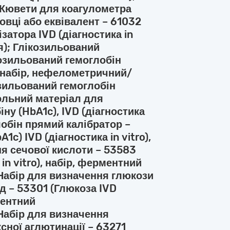
; Кювети для коагулометра
овці або еквівалент – 61032
затора IVD (діагностика in
я); Глікозильований
козильований гемоглобін
), набір, нефелометричний/
озильований гемоглобін
ольний матеріал для
ну (HbA1c), IVD (діагностика
глобін прямий калібратор –
1c) IVD (діагностика in vitro),
ня сечової кислоти – 53583
in vitro), набір, ферментний
Набір для визначення глюкози
д – 53301 (Глюкоза IVD
рментний
Набір для визначення
сної аглютинації – 63271