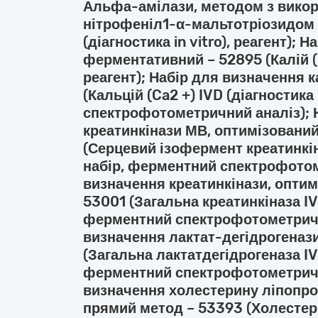
Альфа-амілази, методом з вико
нітрофеніл1-α-мальтотріозидом –
(діагностика in vitro), реагент); 
ферментативний – 52895 (Калій (K+
реагент); Набір для визначення 
(Кальцій (Ca2 +) IVD (діагностика i
спектрофотометричний аналіз); 
креатинкінази МВ, оптимізований
(Серцевий ізофермент креатинкіназ
набір, ферментний спектрофотом
визначення креатинкінази, оптим
53001 (Загальна креатинкіназа IVD 
ферментний спектрофотометричн
визначення лактат-дегідрогенази
(Загальна лактатдегідрогеназа IVD 
ферментний спектрофотометричн
визначення холестерину ліпопрот
прямий метод – 53393 (Холестери