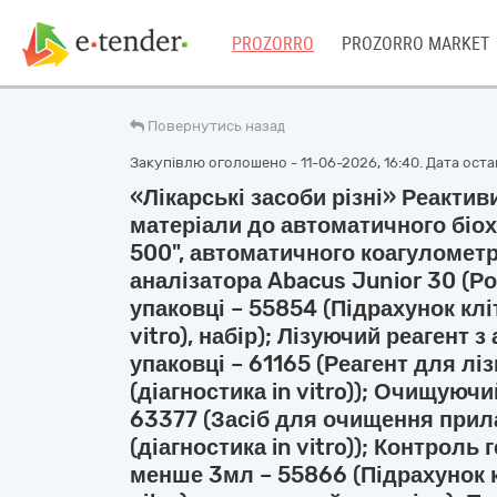
PROZORRO
PROZORRO MARKET
Повернутись назад
Закупівлю оголошено - 11-06-2026, 16:40. Дата останн
«Лікарські засоби різні» Реактив
матеріали до автоматичного біох
500", автоматичного коагулометр
аналізатора Abacus Junior 30 (Р
упаковці – 55854 (Підрахунок кліт
vitro), набір); Лізуючий реагент 
упаковці – 61165 (Реагент для ліз
(діагностика in vitro)); Очищуючи
63377 (Засіб для очищення прил
(діагностика in vitro)); Контроль
менше 3мл – 55866 (Підрахунок кл