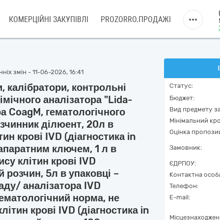
КОМЕРЦІЙНІ ЗАКУПІВЛІ
PROZORRO.ПРОДАЖІ
іх змін - 11-06-2026, 16:41
и, калібратори, контрольні
Статус:
імічного аналізатора "Lida-
Бюджет:
Вид предмету за
а CoagM, гематологічного
Мінімальний кро
озчинник ділюент, 20л в
Оцінка пропозиц
ин крові IVD (діагностика in
з апаратним ключем, 1 л в
Замовник:
ису клітин крові IVD
ЄДРПОУ:
й розчин, 5л в упаковці –
Контактна особ
аду/ аналізатора IVD
Телефон:
 гематологічний норма, не
E-mail:
ітин крові IVD (діагностика in
Місцезнаходжен