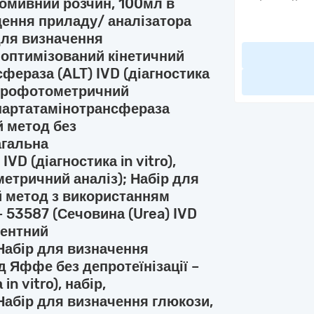
Промивний розчин, 100мл в
щення приладу/ аналізатора
р для визначення
 оптимізований кінетичний
фераза (ALT) IVD (діагностика
ектрофотометричний
спартатамінотрансфераза
й метод без
агальна
VD (діагностика in vitro),
етричний аналіз); Набір для
й метод з використанням
– 53587 (Сечовина (Urea) IVD
рментний
Набір для визначення
 Яффе без депротеїнізації –
n vitro), набір,
Набір для визначення глюкози,