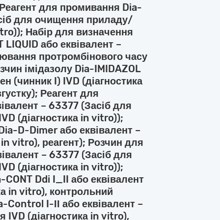
; Реагент для промивання Dia-
асіб для очищення приладу/
itro)); Набір для визначення
 LIQUID або еквівалент –
ірювання протромбінового часу
 Розчин імідазолу Dia-IMIDAZOL
н (чинник I) IVD (діагностика
 згустку); Реагент для
івалент – 63377 (Засіб для
D (діагностика in vitro));
ia-D-Dimer або еквівалент –
n vitro), реагент); Розчин для
івалент – 63377 (Засіб для
D (діагностика in vitro));
CONT Ddi I_II або еквівалент
 in vitro), контрольний
-Control I-ІІ або еквівалент –
IVD (діагностика in vitro),