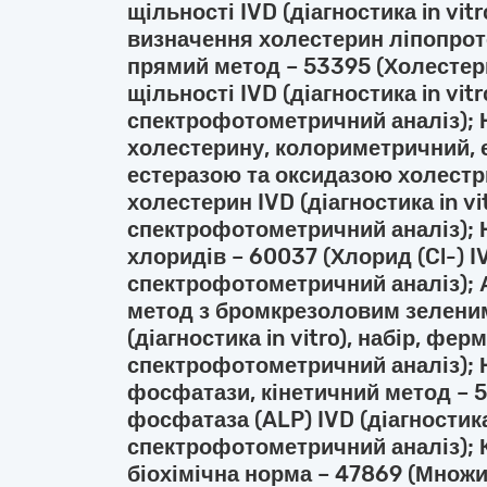
щільності IVD (діагностика in vitr
визначення холестерин ліпопроте
прямий метод – 53395 (Холестери
щільності IVD (діагностика in vit
спектрофотометричний аналіз); 
холестерину, колориметричний, 
естеразою та оксидазою холестр
холестерин IVD (діагностика in vi
спектрофотометричний аналіз); 
хлоридів – 60037 (Хлорид (Cl-) IVD
спектрофотометричний аналіз);
метод з бромкрезоловим зеленим
(діагностика in vitro), набір, фе
спектрофотометричний аналіз); 
фосфатази, кінетичний метод – 
фосфатаза (ALP) IVD (діагностика
спектрофотометричний аналіз); 
біохімічна норма – 47869 (Множин