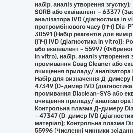
набір, аналіз утворення згустку)
SORB або еквівалент – 63377 (З
аналізатора IVD (діагностика in v
протромбінового часу (ПЧ) Dia-PT
30591 (Набір реагентів для вим
(ПЧ) IVD (діагностика in vitro));
або еквівалент – 55997 (Фібриноге
in vitro), набір, аналіз утворення
промивання Coag Cleaner або екв
очищення приладу/ аналізатора IV
Набір для визначення Д-димеру D
47349 (D-димер IVD (діагностика i
промивання Diaclean-SYS або екв
очищення приладу/ аналізатора IV
Контрольна плазма Д-димеру Dia-
– 47347 (D-димер IVD (діагностика
матеріал); Контрольна плазма Dia
55996 (Численні чинники зсідання 