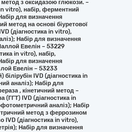
метод з оксидазою глюкози. –
n vitro), набір, ферментний
Набір для визначення
ий метод на основі біуретової
VD (діагностика in vitro),
ліз); Набір для визначення
Маллой Евелін – 53229
ка in vitro), набір,
Набір для визначення
ллой Евелін – 53233
 білірубін IVD (діагностика in
ний аналіз); Набір для
ераза , кінетичний метод –
 (ГГТ) IVD (діагностика in
рофотометричний аналіз); Набір
етричний метод з феррозином
о IVD (діагностика in vitro),
трія); Набір для визначення