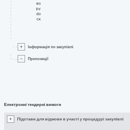
во
ру.
do
cx
+
Інформація по закупівлі
-
Пропозиції
Електронні тендерні вимоги
+
Підстави для відмови в участі у процедурі закупівлі