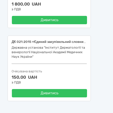
1 800,00 UAH
з ПДВ
Дивитись
ДК 021:2015 «Єдиний закупівельний словник»: 33600000-6 Фармацевтична продукція, (Phenylephrine)
Державна установа "Інститут Дерматології та
венерології Національної Академії Медичних
Наук України"
Очікувана вартість
150,00 UAH
з ПДВ
Дивитись