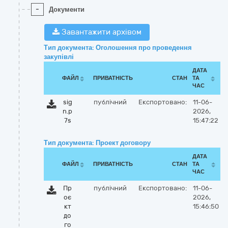
-
Документи
Завантажити архівом
Тип документа: Оголошення про проведення
закупівлі
ДАТА
ФАЙЛ
ПРИВАТНІСТЬ
СТАН
ТА
ЧАС
sig
публічний
Експортовано:
11-06-
n.p
2026,
7s
15:47:22
Тип документа: Проект договору
ДАТА
ФАЙЛ
ПРИВАТНІСТЬ
СТАН
ТА
ЧАС
Пр
публічний
Експортовано:
11-06-
оє
2026,
кт
15:46:50
до
го