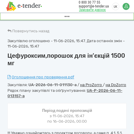
0 800 30 77 55
support@e-tender.ua
UK
Замовити дзвінок
Повернутись назад
Закупівлю оголошено - 11-06-2026, 15:47. Дата останніх змін -
11-06-2026, 15:47
Цефуроксим,порошок для ін'єкцій 1500
мг
Оголошення про проведення.pdf
Закупівля:
UA-2026-06-11-011130-a
/
на ProZorro
/
на DoZorro
Рядок плану закупівлі та обґрунтування:
UA-P-2026-06-11-
013157-a
Період подачі пропозицій
з 11-06-2026, 15:47
по 16-06-2026, 00:00
!!! Уважно ознайомтесь з проектом договору, а саме п. 4.1, 5.1,