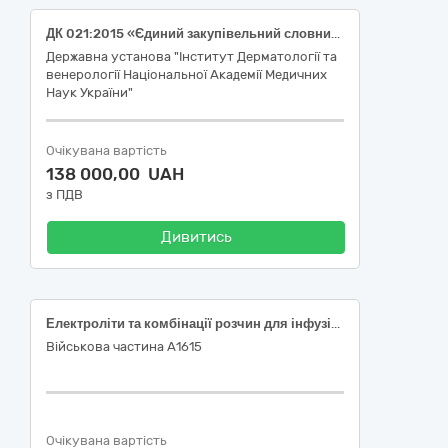
ДК 021:2015 «Єдиний закупівельний словник»: 33600000-6 Фармацевтична продукція, (Methotrexate)
Державна установа "Інститут Дерматології та
венерології Національної Академії Медичних
Наук України"
Очікувана вартість
138 000,00 UAH
з ПДВ
Дивитись
Електроліти та комбінації розчин для інфузій (натрію хлориду : 0,526 г;натрію глюконату : 0,502 г; натрію ацетату тригідрату : 0,368 г; калію хлориду : 0,037 г; магнію хлориду гексагідрату : 0,03 г) 400 мл
Військова частина А1615
Очікувана вартість