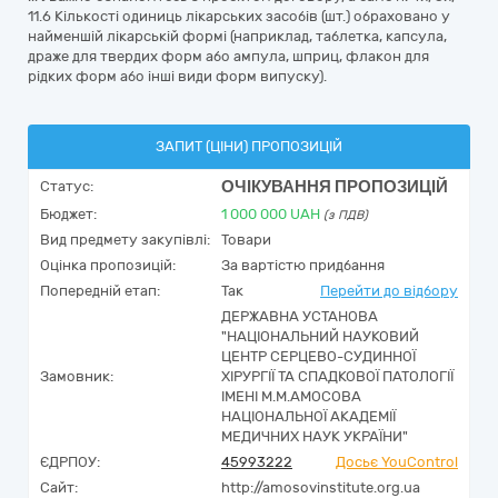
11.6 Кількості одиниць лікарських засобів (шт.) обраховано у
найменшій лікарській формі (наприклад, таблетка, капсула,
драже для твердих форм або ампула, шприц, флакон для
рідких форм або інші види форм випуску).
ЗАПИТ (ЦІНИ) ПРОПОЗИЦІЙ
ОЧІКУВАННЯ ПРОПОЗИЦІЙ
Статус:
Бюджет:
1 000 000
UAH
(з ПДВ)
Вид предмету закупівлі:
Товари
Оцінка пропозицій:
За вартістю придбання
Попередній етап:
Так
Перейти до відбору
ДЕРЖАВНА УСТАНОВА
"НАЦІОНАЛЬНИЙ НАУКОВИЙ
ЦЕНТР СЕРЦЕВО-СУДИННОЇ
Замовник:
ХІРУРГІЇ ТА СПАДКОВОЇ ПАТОЛОГІЇ
ІМЕНІ М.М.АМОСОВА
НАЦІОНАЛЬНОЇ АКАДЕМІЇ
МЕДИЧНИХ НАУК УКРАЇНИ"
ЄДРПОУ:
45993222
Досьє YouControl
Сайт:
http://amosovinstitute.org.ua