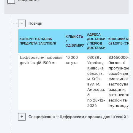
-
Позиції
АДРЕСА
КІЛЬКІСТЬ
КОНКРЕТНА НАЗВА
ДОСТАВКИ
КЛАСИФІКАТО
/
ПРЕДМЕТА ЗАКУПІВЛІ
/ ПЕРІОД
021:2015 (CPV)
ОД.ВИМІРУ
ДОСТАВКИ
Цефуроксим,порошок
10 000
03038
,
33650000-1
для ін'єкцій 1500 мг
штука
Україна
,
Загальні
Київська
протиінфекц
область
,
засоби для
м. Київ
,
системного
вул. М.
застосуванн
Амосова,
вакцини,
6
антинеоплас
по 28-12-
засоби та
2026
імуномодул
+
Специфікація 1: Цефуроксим,порошок для ін'єкцій 15