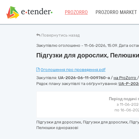
PROZORRO
PROZORRO MARKET
Повернутись назад
Закупівлю оголошено - 11-06-2026, 15:09. Дата остан
Підгузки для дорослих, Пелюшки
Оголошення про проведення.pdf
Закупівля:
UA-2026-06-11-009760-a
/
на ProZorro
Рядок плану закупівлі та обґрунтування:
UA-P-202
Період подачі
з 11-06-202
по 16-06-202
Підгузки для дорослих, Підгузки для дорослих, Підг
Пелюшки одноразові