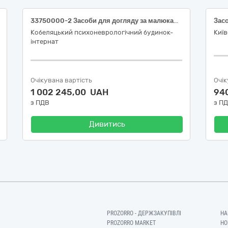
33750000-2 Засоби для догляду за малюками (Підгузки для дорослих розмір S, Підгузки для дорослих розмір М, Підгузки для дорослих розмір L, Урологічні прокладки жіночі, Урологічні прокладки жіночі (з більшим рівнем поглинання рідини))
Зас
Кобеляцький психоневрологічний будинок-
Київ
інтернат
Очікувана вартість
Очік
1 002 245,00 UAH
94
з ПДВ
з П
Дивитись
PROZORRO - ДЕРЖЗАКУПІВЛІ
НА
PROZORRO MARKET
НО