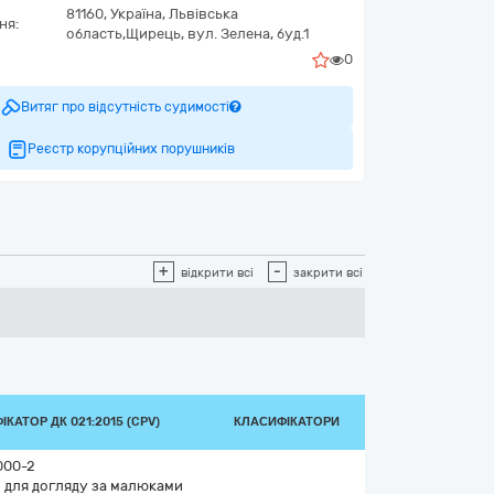
81160,
Україна
,
Львівська
ня:
область,
Щирець,
вул. Зелена, буд.1
0
Витяг про відсутність судимості
Реєстр корупційних порушників
+
-
відкрити всі
закрити всі
КАТОР ДК 021:2015 (CPV)
КЛАСИФІКАТОРИ
000-2
 для догляду за малюками