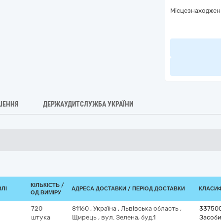
Місцезнаходжен
ШЕННЯ
ДЕРЖАУДИТСЛУЖБА УКРАЇНИ
КІЛЬКІСТЬ /
ВЛІ
АДРЕСА ДОСТАВКИ / ПЕРІОД ДОСТАВКИ
КЛАСИФІ
ОД.ВИМІРУ
720
81160
,
Україна
,
Львівська область
,
33750
штука
Щирець
,
вул. Зелена, буд.1
Засоби