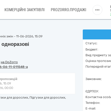
КОМЕРЦІЙНІ ЗАКУПІВЛІ
PROZORRO.ПРОДАЖІ
ніх змін - 11-06-2026, 15:09
 одноразові
Статус:
Бюджет:
Вид предмету за
Оцінка пропозиц
/
на DoZorro
Попередній етап
6-06-11-011548-a
 пропозицій
Замовник:
6, 15:09
6, 00:00
ЄДРПОУ:
Контактна особ
узки для дорослих, Підгузки для дорослих,
Телефон:
E-mail: