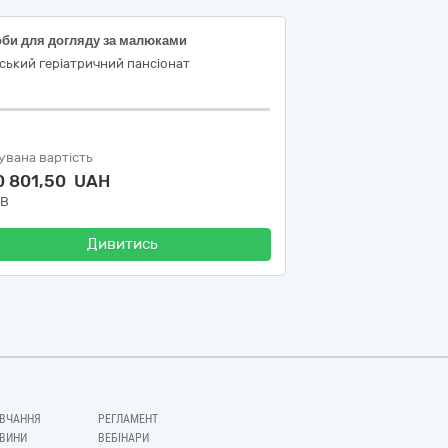
оби для догляду за малюками
ський геріатричний пансіонат
увана вартість
0 801,50 UAH
ДВ
Дивитись
ВЧАННЯ
РЕГЛАМЕНТ
ВИНИ
ВЕБІНАРИ