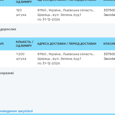
ОД.ВИМІРУ
120
81160
,
Україна
,
Львівська область
,
33750
штука
Щирець
,
вул. Зелена, буд.1
Засоби
по 31-12-2026
я дорослих
КІЛЬКІСТЬ /
ВЛІ
АДРЕСА ДОСТАВКИ / ПЕРІОД ДОСТАВКИ
КЛАСИФІ
ОД.ВИМІРУ
1 200
81160
,
Україна
,
Львівська область
,
33750
штука
Щирець
,
вул. Зелена, буд.1
Засоби
по 31-12-2026
норазові
роведення закупівлі