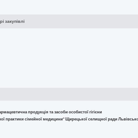
рі закупівлі
армацевтична продукція та засоби особистої гігієни
ьної практики сімейної медицини" Щирецької селищної ради Львівсько