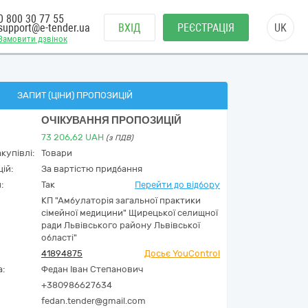
0 800 30 77 55
support@e-tender.ua
ВХІД
РЕЄСТРАЦІЯ
UK
Замовити дзвінок
ЗАПИТ (ЦІНИ) ПРОПОЗИЦІЙ
ОЧІКУВАННЯ ПРОПОЗИЦІЙ
73 206,62
UAH
(з ПДВ)
купівлі:
Товари
ій:
За вартістю придбання
:
Так
Перейти до відбору
КП "Амбулаторія загальної практики
сімейної медицини" Щирецької селищної
ради Львівського району Львівської
області"
41894875
Досьє YouControl
а:
Федан Іван Степанович
+380986627634
fedan.tender@gmail.com