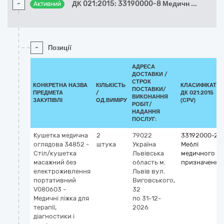
-
ДК 021:2015: 33190000-8 Медичн
...
Активний
-
Позиції
АДРЕСА
ДОСТАВКИ /
СТРОК
КОНКРЕТНА НАЗВА
КІЛЬКІСТЬ
КЛАСИФІКАТО
ПОСТАВКИ/
ПРЕДМЕТА
/
ДК 021:2015
ВИКОНАННЯ
ЗАКУПІВЛІ
ОД.ВИМІРУ
(CPV)
РОБІТ/
НАДАННЯ
ПОСЛУГ:
Кушетка медична
2
79022
33192000-2
оглядова 34852 -
штука
Україна
Меблі
Стіл/кушетка
Львівська
медичного
масажний без
область
м.
призначення
електроживлення
Львів
вул.
портативний
Виговського,
V080603 -
32
Медичні ліжка для
по 31-12-
терапії,
2026
діагностики і