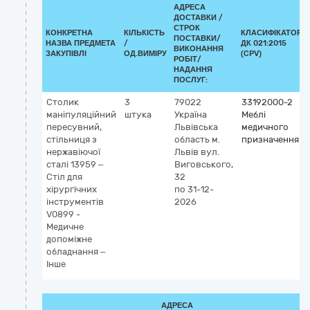
АДРЕСА
ДОСТАВКИ /
СТРОК
КОНКРЕТНА
КІЛЬКІСТЬ
КЛАСИФІКАТОР
ПОСТАВКИ/
НАЗВА ПРЕДМЕТА
/
ДК 021:2015
ВИКОНАННЯ
ЗАКУПІВЛІ
ОД.ВИМІРУ
(CPV)
РОБІТ/
НАДАННЯ
ПОСЛУГ:
Столик
3
79022
33192000-2
маніпуляційний
штука
Україна
Меблі
пересувний,
Львівська
медичного
стільниця з
область
м.
призначення
нержавіючої
Львів
вул.
сталі 13959 –
Виговського,
Стіл для
32
хірургічних
по 31-12-
інструментів
2026
V0899 -
Медичне
допоміжне
обладнання –
Інше
АДРЕСА