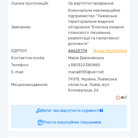
Оцінка пропозицій:
За вартістю придбання
Комунальне некомерційне
підприємство "Львівське
територіальне медичне
Замовник:
об'єднання "Клінічна лікарня
планового лікування,
реабілітації та паліативної
допомоги"
ЄДРПОУ:
44625774
Досьє YouControl
Контактна особа:
Марія Деренівська
Телефон:
+380322385880
E-mail:
maria8135@ukr.net
79013,
Україна
,
Львівська
Місцезнаходження:
область,
м. Львів,
вул
Коновальця, 26
0
Витяг про відсутність судимості
Реєстр корупційних порушників