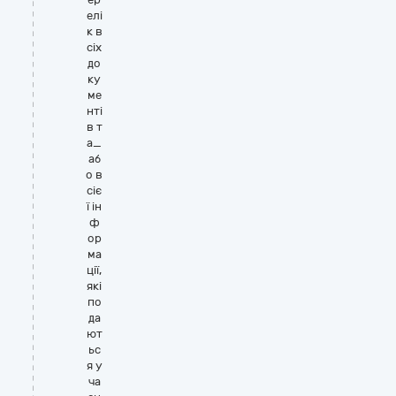
елі
к в
сіх
до
ку
ме
нті
в т
а_
аб
о в
сіє
ї ін
ф
ор
ма
ції,
які
по
да
ют
ьс
я у
ча