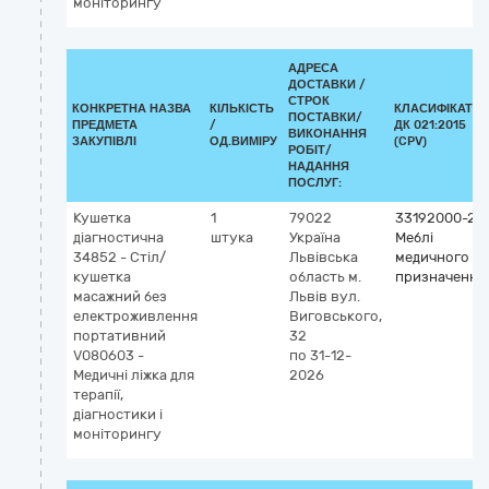
моніторингу
АДРЕСА
ДОСТАВКИ /
СТРОК
КОНКРЕТНА НАЗВА
КІЛЬКІСТЬ
КЛАСИФІКАТО
ПОСТАВКИ/
ПРЕДМЕТА
/
ДК 021:2015
ВИКОНАННЯ
ЗАКУПІВЛІ
ОД.ВИМІРУ
(CPV)
РОБІТ/
НАДАННЯ
ПОСЛУГ:
Кушетка
1
79022
33192000-2
діагностична
штука
Україна
Меблі
34852 - Стіл/
Львівська
медичного
кушетка
область
м.
призначення
масажний без
Львів
вул.
електроживлення
Виговського,
портативний
32
V080603 -
по 31-12-
Медичні ліжка для
2026
терапії,
діагностики і
моніторингу