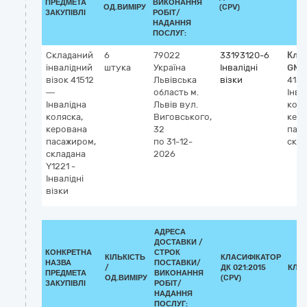
ПРЕДМЕТА
ВИКОНАННЯ
ОД.ВИМІРУ
(CPV)
ЗАКУПІВЛІ
РОБІТ/
НАДАННЯ
ПОСЛУГ:
Складаний
6
79022
33193120-6
Кла
інвалідний
штука
Україна
Інвалідні
GMD
візок 41512
Львівська
візки
4151
—
область
м.
Інва
Інвалідна
Львів
вул.
коля
коляска,
Виговського,
кер
керована
32
пас
пасажиром,
по 31-12-
скла
складана
2026
Y1221 -
Інвалідні
візки
АДРЕСА
ДОСТАВКИ /
КОНКРЕТНА
СТРОК
КІЛЬКІСТЬ
КЛАСИФІКАТОР
НАЗВА
ПОСТАВКИ/
/
ДК 021:2015
КЛА
ПРЕДМЕТА
ВИКОНАННЯ
ОД.ВИМІРУ
(CPV)
ЗАКУПІВЛІ
РОБІТ/
НАДАННЯ
ПОСЛУГ: