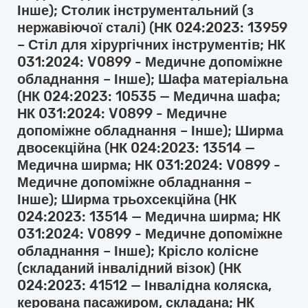
Інше); Столик інструментальний (з
нержавіючої сталі) (НК 024:2023: 13959
– Стіл для хірургічних інструментів; НК
031:2024: V0899 - Медичне допоміжне
обладнання – Інше); Шафа матеріальна
(НК 024:2023: 10535 — Медична шафа;
НК 031:2024: V0899 - Медичне
допоміжне обладнання – Інше); Ширма
двосекційна (НК 024:2023: 13514 —
Медична ширма; НК 031:2024: V0899 -
Медичне допоміжне обладнання –
Інше); Ширма трьохсекційна (НК
024:2023: 13514 — Медична ширма; НК
031:2024: V0899 - Медичне допоміжне
обладнання – Інше); Крісло колісне
(складаний інвалідний візок) (НК
024:2023: 41512 — Інвалідна коляска,
керована пасажиром, складана; НК