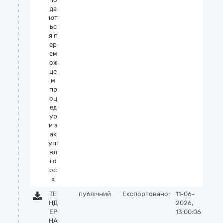
да
ют
ьс
я п
ер
ем
ож
це
м
пр
оц
ед
ур
и з
ак
упі
вл
і.d
oc
x
ТЕ
публічний
Експортовано:
11-06-
НД
2026,
ЕР
13:00:06
НА