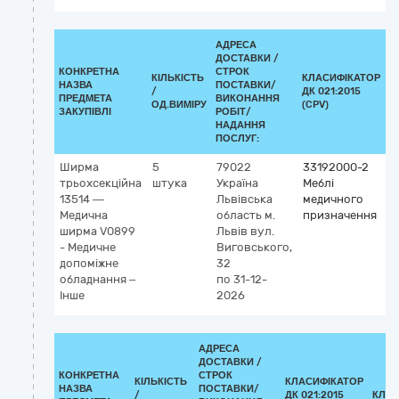
АДРЕСА
ДОСТАВКИ /
КОНКРЕТНА
СТРОК
КІЛЬКІСТЬ
КЛАСИФІКАТОР
НАЗВА
ПОСТАВКИ/
/
ДК 021:2015
К
ПРЕДМЕТА
ВИКОНАННЯ
ОД.ВИМІРУ
(CPV)
ЗАКУПІВЛІ
РОБІТ/
НАДАННЯ
ПОСЛУГ:
Ширма
5
79022
33192000-2
К
трьохсекційна
штука
Україна
Меблі
G
13514 —
Львівська
медичного
1
Медична
область
м.
призначення
ш
ширма V0899
Львів
вул.
- Медичне
Виговського,
допоміжне
32
обладнання –
по 31-12-
Інше
2026
АДРЕСА
ДОСТАВКИ /
КОНКРЕТНА
СТРОК
КІЛЬКІСТЬ
КЛАСИФІКАТОР
НАЗВА
ПОСТАВКИ/
/
ДК 021:2015
КЛАС