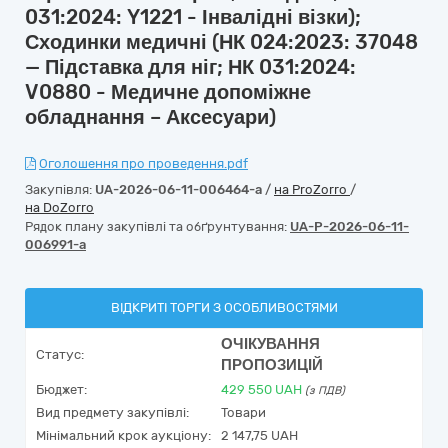
031:2024: Y1221 - Інвалідні візки);
Сходинки медичні (НК 024:2023: 37048
— Підставка для ніг; НК 031:2024:
V0880 - Медичне допоміжне
обладнання – Аксесуари)
Оголошення про проведення.pdf
Закупівля:
UA-2026-06-11-006464-a
/
на ProZorro
/
на DoZorro
Рядок плану закупівлі та обґрунтування:
UA-P-2026-06-11-
006991-a
ВІДКРИТІ ТОРГИ З ОСОБЛИВОСТЯМИ
ОЧІКУВАННЯ
Статус:
ПРОПОЗИЦІЙ
Бюджет:
429 550
UAH
(з ПДВ)
Вид предмету закупівлі:
Товари
Мінімальний крок аукціону:
2 147,75 UAH