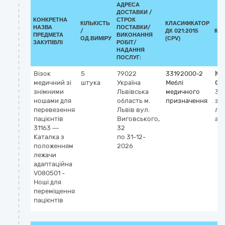
АДРЕСА
ДОСТАВКИ /
КОНКРЕТНА
СТРОК
КІЛЬКІСТЬ
КЛАСИФІКАТОР
НАЗВА
ПОСТАВКИ/
/
ДК 021:2015
КЛ
ПРЕДМЕТА
ВИКОНАННЯ
ОД.ВИМІРУ
(CPV)
ЗАКУПІВЛІ
РОБІТ/
НАДАННЯ
ПОСЛУГ:
Візок
5
79022
33192000-2
Кл
медичний зі
штука
Україна
Меблі
GM
знімними
Львівська
медичного
31
ношами для
область
м.
призначення
з 
перевезення
Львів
вул.
ле
пацієнтів
Виговського,
ад
31163 —
32
Каталка з
по 31-12-
положенням
2026
лежачи
адаптаційна
V080501 -
Ноші для
переміщення
пацієнтів