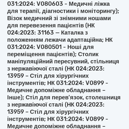
031:2024: V080603 - Медичні ліжка
для терапії, діагностики і моніторингу);
Візок медичний зі знімними ношами
для перевезення пацієнтів (НК
024:2023: 31163 — Каталка з
положенням лежачи адаптаційна; НК
031:2024: V080501 - Ноші для
переміщення пацієнтів); Столик
маніпуляційний пересувний, стільниця
з нержавіючої сталі (НК 024:2023:
13959 – Стіл для хірургічних
інструментів; НК 031:2024: V0899 -
Медичне допоміжне обладнання –
Інше); Стіл для перев'язок, столешниця
з нержавіючої сталі (НК 024:2023:
13959 – Стіл для хірургічних
інструментів; НК 031:2024: V0899 -
Медичне допоміжне обладнання –