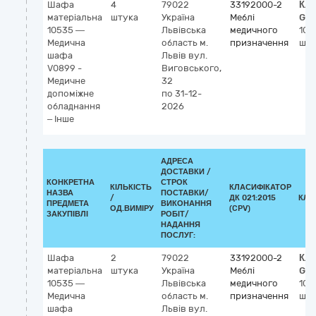
Шафа
4
79022
33192000-2
Кла
матеріальна
штука
Україна
Меблі
GM
10535 —
Львівська
медичного
105
Медична
область
м.
призначення
ша
шафа
Львів
вул.
V0899 -
Виговського,
Медичне
32
допоміжне
по 31-12-
обладнання
2026
– Інше
АДРЕСА
ДОСТАВКИ /
КОНКРЕТНА
СТРОК
КІЛЬКІСТЬ
КЛАСИФІКАТОР
НАЗВА
ПОСТАВКИ/
/
ДК 021:2015
КЛА
ПРЕДМЕТА
ВИКОНАННЯ
ОД.ВИМІРУ
(CPV)
ЗАКУПІВЛІ
РОБІТ/
НАДАННЯ
ПОСЛУГ:
Шафа
2
79022
33192000-2
Кла
матеріальна
штука
Україна
Меблі
GM
10535 —
Львівська
медичного
105
Медична
область
м.
призначення
ша
шафа
Львів
вул.