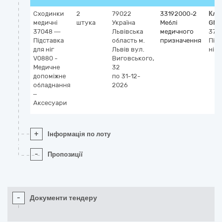
Сходинки
2
79022
33192000-2
Кла
медичні
штука
Україна
Меблі
GMD
37048 —
Львівська
медичного
370
Підставка
область
м.
призначення
Підс
для ніг
Львів
вул.
ніг
V0880 -
Виговського,
Медичне
32
допоміжне
по 31-12-
обладнання
2026
–
Аксесуари
+
Інформація по лоту
-
Пропозиції
-
Документи тендеру