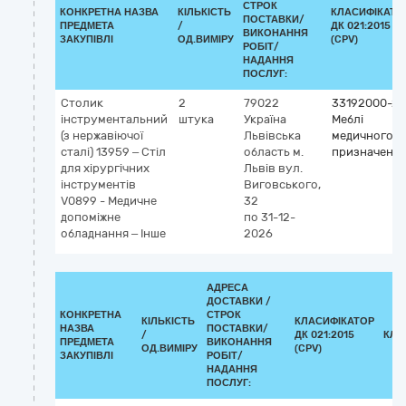
СТРОК
КОНКРЕТНА НАЗВА
КІЛЬКІСТЬ
КЛАСИФІКАТО
ПОСТАВКИ/
ПРЕДМЕТА
/
ДК 021:2015
ВИКОНАННЯ
ЗАКУПІВЛІ
ОД.ВИМІРУ
(CPV)
РОБІТ/
НАДАННЯ
ПОСЛУГ:
Столик
2
79022
33192000-2
інструментальний
штука
Україна
Меблі
(з нержавіючої
Львівська
медичного
сталі) 13959 – Стіл
область
м.
призначенн
для хірургічних
Львів
вул.
інструментів
Виговського,
V0899 - Медичне
32
допоміжне
по 31-12-
обладнання – Інше
2026
АДРЕСА
ДОСТАВКИ /
КОНКРЕТНА
СТРОК
КІЛЬКІСТЬ
КЛАСИФІКАТОР
НАЗВА
ПОСТАВКИ/
/
ДК 021:2015
КЛА
ПРЕДМЕТА
ВИКОНАННЯ
ОД.ВИМІРУ
(CPV)
ЗАКУПІВЛІ
РОБІТ/
НАДАННЯ
ПОСЛУГ: