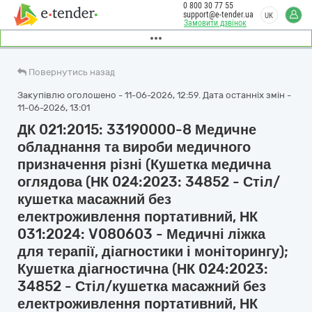
0 800 30 77 55
support@e-tender.ua
UK
Замовити дзвінок
Повернутись назад
Закупівлю оголошено - 11-06-2026, 12:59. Дата останніх змін -
11-06-2026, 13:01
ДК 021:2015: 33190000-8 Медичне
обладнання та вироби медичного
призначення різні (Кушетка медична
оглядова (НК 024:2023: 34852 - Стіл/
кушетка масажний без
електроживлення портативний, НК
031:2024: V080603 - Медичні ліжка
для терапії, діагностики і моніторингу);
Кушетка діагностична (НК 024:2023:
34852 - Стіл/кушетка масажний без
електроживлення портативний, НК