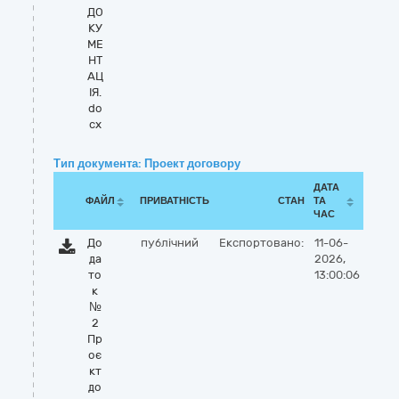
ДО
КУ
МЕ
НТ
АЦ
ІЯ.
do
cx
Тип документа: Проект договору
ДАТА
ФАЙЛ
ПРИВАТНІСТЬ
СТАН
ТА
ЧАС
До
публічний
Експортовано:
11-06-
да
2026,
то
13:00:06
к
№
2
Пр
оє
кт
до