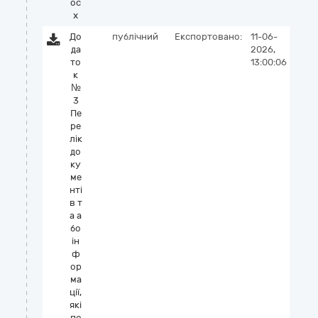
oc
x
До
публічний
Експортовано:
11-06-
да
2026,
то
13:00:06
к
№
3
Пе
ре
лік
до
ку
ме
нті
в т
а а
бо
ін
ф
ор
ма
ції,
які
по