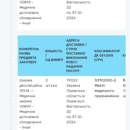
V0899 -
Виговського,
Медичне
32
допоміжне
по 31-12-
обладнання
2026
– Інше
АДРЕСА
ДОСТАВКИ /
КОНКРЕТНА
СТРОК
КІЛЬКІСТЬ
КЛАСИФІКАТОР
НАЗВА
ПОСТАВКИ/
/
ДК 021:2015
КЛА
ПРЕДМЕТА
ВИКОНАННЯ
ОД.ВИМІРУ
(CPV)
ЗАКУПІВЛІ
РОБІТ/
НАДАННЯ
ПОСЛУГ:
Ширма
2
79022
33192000-2
Кла
двосекційна
штука
Україна
Меблі
GM
13514 —
Львівська
медичного
135
Медична
область
м.
призначення
ши
ширма
Львів
вул.
V0899 -
Виговського,
Медичне
32
допоміжне
по 31-12-
обладнання
2026
– Інше