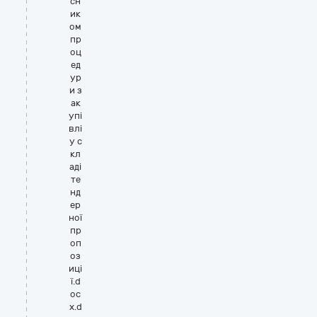
сн
ик
ом
пр
оц
ед
ур
и з
ак
упі
влі
у с
кл
аді
те
нд
ер
ної
пр
оп
оз
иці
ї.d
oc
x.d