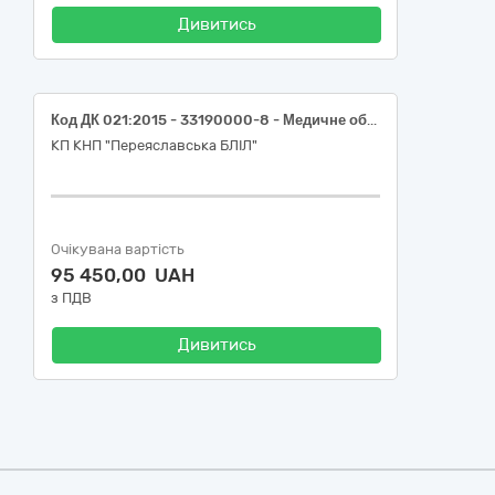
Дивитись
Код ДК 021:2015 - 33190000-8 - Медичне обладнання та вироби медичного призначення різні. 1. Екранований опромінювач з жалюзі BactoSfera Jalousie Air . 2. Медичний опромінювач BactoSfera MED 30x6 TIMER або еквіваленти.
КП КНП "Переяславська БЛІЛ"
Очікувана вартість
95 450,00 UAH
з ПДВ
Дивитись