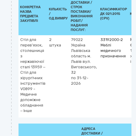
ДОСТАВКИ /
КОНКРЕТНА
СТРОК
КІЛЬКІСТЬ
КЛАСИФІКАТОР
НАЗВА
ПОСТАВКИ/
/
ДК 021:2015
КЛ
ПРЕДМЕТА
ВИКОНАННЯ
ОД.ВИМІРУ
(CPV)
ЗАКУПІВЛІ
РОБІТ/
НАДАННЯ
ПОСЛУГ:
Стіл для
2
79022
33192000-2
Кл
перев'язок,
штука
Україна
Меблі
GM
столешниця
Львівська
медичного
13
з
область
м.
призначення
хі
нержавіючої
Львів
вул.
ін
сталі 13959 –
Виговського,
Стіл для
32
хірургічних
по 31-12-
інструментів
2026
V0899 -
Медичне
допоміжне
обладнання
– Інше
АДРЕСА
ДОСТАВКИ /