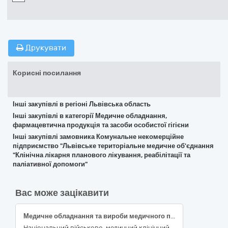
Друкувати
Корисні посилання
Інші закупівлі в регіоні Львівська область
Інші закупівлі в категорії Медичне обладнання,
фармацевтична продукція та засоби особистої гігієни
Інші закупівлі замовника Комунальне некомерційне
підприємство "Львівське територіальне медичне об'єднання
"Клінічна лікарня планового лікування, реабілітації та
паліативної допомоги"
Вас може зацікавити
Медичне обладнання та вироби медичного призначення різні, код 33190000-8 за ДК 021:2015 «Єдиний закупівельний словник» (Меблі медичного призначення, код 33192000-2 за ДК 021:2015 «Єдиний закупівельний словник»; код 15900 за НК 024:2023 –Меблі для палати пацієнта/кодV0899 за НК 031:2024 -МЕДИЧНЕ ДОПОМІЖНЕ ОБЛАДНАННЯ – ІНШЕ; Меблі медичного призначення, код 33192000-2 за ДК 021:2015 «Єдиний закупівельний словник»; код 15897 за НК 024:2023 –Лабораторний стелаж/код V0899 за НК 031:2024 -МЕДИЧНЕ ДОПОМІЖНЕ ОБЛАДНАННЯ – ІНШЕ; Меблі медичного призначення, код 33192000-2 за ДК 021:2015 «Єдиний закупівельний словник»; код 35395 за НК 024:2023 –Столик приліжковий/код V0899 за НК 031:2024 -МЕДИЧНЕ ДОПОМІЖНЕ ОБЛАДНАННЯ – ІНШЕ; Меблі медичного призначення, код 33192000-2 за ДК 021:2015 «Єдиний закупівельний словник»; код 13959 за НК 024:2023 –Стіл для хірургічних інструментів/код V0899 за НК 031:2024 -МЕДИЧНЕ ДОПОМІЖНЕ ОБЛАДНАННЯ – ІНШЕ; Меблі медичного призначення, код 33192000-2 за ДК 021:2015 «Єдиний закупівельний словник»; код 10531 за НК 024:2023 –Приліжкова шафа/код V0899 за НК 031:2024 -МЕДИЧНЕ ДОПОМІЖНЕ ОБЛАДНАННЯ – ІНШЕ; Меблі медичного призначення, код 33192000-2 за ДК 021:2015 «Єдиний закупівельний словник»; код 10535 за НК 024:2023 –Медична шафа/код V0899 за НК 031:2024 -МЕДИЧНЕ ДОПОМІЖНЕ ОБЛАДНАННЯ – ІНШЕ; Меблі медичного призначення, код 33192000-2 за ДК 021:2015 «Єдиний закупівельний словник»; код 15934 за НК 024:2023 –Система мийок у кімнаті для огляду / терапевтичних процедур/код Z12040213 за НК 031:2024 - СИСТЕМИ ДЛЯ МИТТЯ ПАЦІЄНТІВ; Меблі медичного призначення, код 33192000-2 за ДК 021:2015 «Єдиний закупівельний словник»; код 34833 за НК 024:2023 –Стілець загального призначення/код V080202 за НК 031:2024 -МЕХАНІЧНІ МЕДИЧНІ КРІСЛА; Меблі медичного призначення, код 33192000-2 за ДК 021:2015 «Єдиний закупівельний словник»; код 15896 за НК 024:2023 –Стелаж загального призначення/код V0899 за НК 031:2024 -МЕДИЧНЕ ДОПОМІЖНЕ ОБЛАДНАННЯ – ІНШЕ)
Національний військово-медичний клінічний