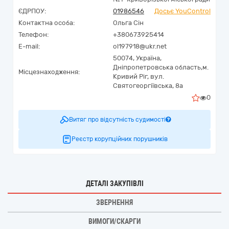
ЄДРПОУ:
01986546
Досьє YouControl
Контактна особа:
Ольга Сін
Телефон:
+380673925414
E-mail:
ol197918@ukr.net
50074,
Україна
,
Дніпропетровська область,
м.
Місцезнаходження:
Кривий Ріг,
вул.
Святогеоргіївська, 8а
0
Витяг про відсутність судимості
Реєстр корупційних порушників
ДЕТАЛІ ЗАКУПІВЛІ
ЗВЕРНЕННЯ
ВИМОГИ/СКАРГИ