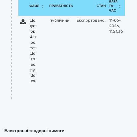
ДАТА
ФАЙЛ
ПРИВАТНІСТЬ
СТАН
ТА
ЧАС
До
публічний
Експортовано:
11-06-
дат
2026,
ок
11:21:36
4 п
ро
ект
До
го
во
ру.
do
cx
Електронні тендерні вимоги