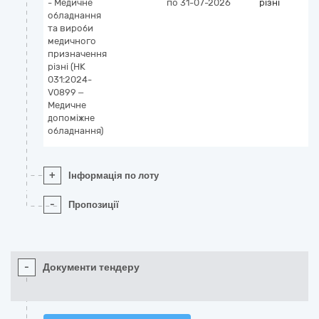
- Медичне
по 31-07-2026
різні
обладнання
та вироби
медичного
призначення
різні (НК
031:2024-
V0899 –
Медичне
допоміжне
обладнання)
+
Інформація по лоту
-
Пропозиції
-
Документи тендеру