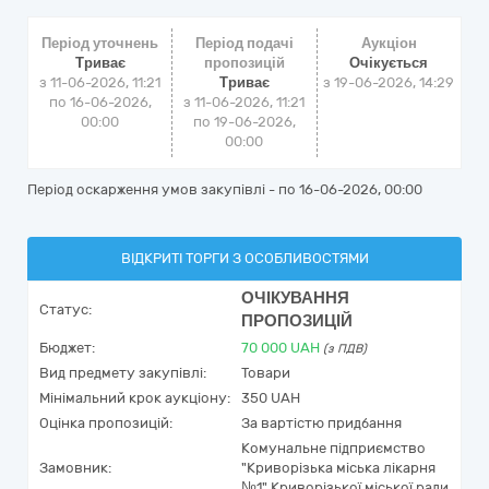
Період уточнень
Період подачі
Аукціон
Триває
пропозицій
Очікується
з 11-06-2026, 11:21
Триває
з
19-06-2026, 14:29
по 16-06-2026,
з 11-06-2026, 11:21
00:00
по 19-06-2026,
00:00
Період оскарження умов закупівлі - по
16-06-2026, 00:00
ВІДКРИТІ ТОРГИ З ОСОБЛИВОСТЯМИ
ОЧІКУВАННЯ
Статус:
ПРОПОЗИЦІЙ
Бюджет:
70 000
UAH
(з ПДВ)
Вид предмету закупівлі:
Товари
Мінімальний крок аукціону:
350 UAH
Оцінка пропозицій:
За вартістю придбання
Комунальне підприємство
Замовник:
"Криворізька міська лікарня
№1" Криворізької міської ради