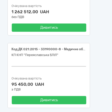
Очікувана вартість
1 262 512,00 UAH
без ПДВ
Дивитись
Код ДК 021:2015 - 33190000-8 - Медичне обладнання та вироби медичного призначення різні. 1. Екранований опромінювач з жалюзі BactoSfera Jalousie Air . 2. Медичний опромінювач BactoSfera MED 30x6 TIMER або еквіваленти.
КП КНП "Переяславська БЛІЛ"
Очікувана вартість
95 450,00 UAH
з ПДВ
Дивитись