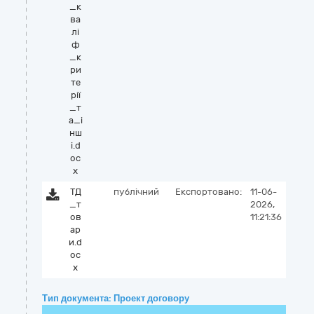
_к
ва
лі
ф
_к
ри
те
рії
_т
а_і
нш
і.d
oc
x
ТД
публічний
Експортовано:
11-06-
_т
2026,
ов
11:21:36
ар
и.d
oc
x
Тип документа: Проект договору