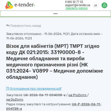
0 800 30 77 55
support@e-tender.ua
UK
Замовити дзвінок
Повернутись назад
Закупівлю оголошено - 11-06-2026, 11:21. Дата останніх змін -
11-06-2026, 11:23
Візок для кабінетів (МРТ) ТМРТ згідно
коду ДК 021:2015: 33190000-8 -
Медичне обладнання та вироби
медичного призначення різні (НК
031:2024- V0899 – Медичне допоміжне
обладнання)
Оголошення про проведення.pdf
Закупівля:
UA-2026-06-11-004058-a
/
на ProZorro
/
на DoZorro
Рядок плану закупівлі та обґрунтування:
UA-P-2026-06-11-
004728-a