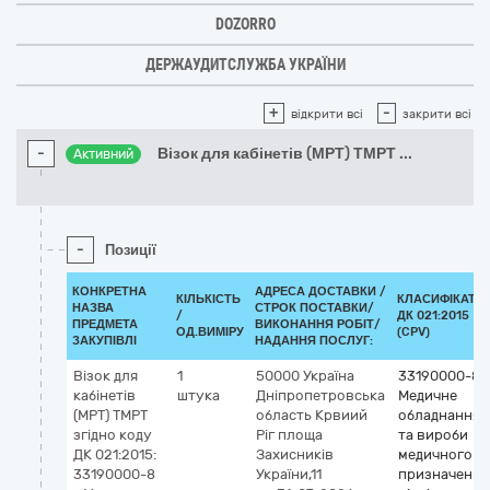
DOZORRO
ДЕРЖАУДИТСЛУЖБА УКРАЇНИ
+
-
відкрити всі
закрити всі
-
Візок для кабінетів (МРТ) ТМРТ
...
Активний
-
Позиції
КОНКРЕТНА
АДРЕСА ДОСТАВКИ /
КІЛЬКІСТЬ
КЛАСИФІКАТО
НАЗВА
СТРОК ПОСТАВКИ/
/
ДК 021:2015
ПРЕДМЕТА
ВИКОНАННЯ РОБІТ/
ОД.ВИМІРУ
(CPV)
ЗАКУПІВЛІ
НАДАННЯ ПОСЛУГ:
Візок для
1
50000
Україна
33190000-8
кабінетів
штука
Дніпропетровська
Медичне
(МРТ) ТМРТ
область
Крвиий
обладнання
згідно коду
Ріг
площа
та вироби
ДК 021:2015:
Захисників
медичного
33190000-8
України,11
призначення