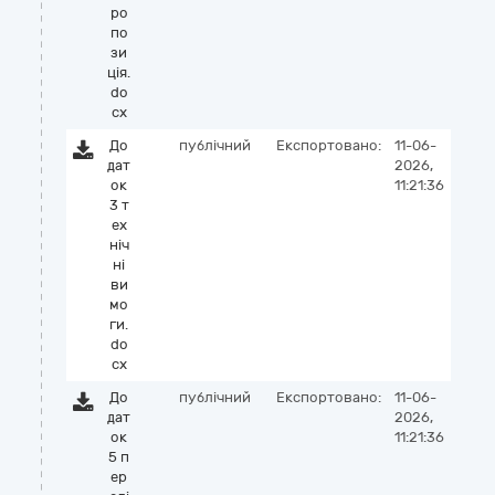
ро
по
зи
ція.
do
cx
До
публічний
Експортовано:
11-06-
дат
2026,
ок
11:21:36
3 т
ех
ніч
ні
ви
мо
ги.
do
cx
До
публічний
Експортовано:
11-06-
дат
2026,
ок
11:21:36
5 п
ер