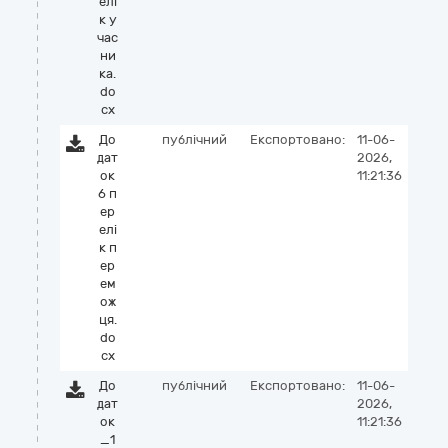
елі
к у
час
ни
ка.
do
cx
До
публічний
Експортовано:
11-06-
дат
2026,
ок
11:21:36
6 п
ер
елі
к п
ер
ем
ож
ця.
do
cx
До
публічний
Експортовано:
11-06-
дат
2026,
ок
11:21:36
_1