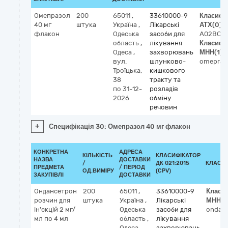
Омепразол
200
65011
,
33610000-9
Класифі
40 мг
штука
Україна
,
Лікарські
АТХ
(0)
флакон
Одеська
засоби для
A02BC01
область
,
лікування
Класифі
Одеса
,
захворювань
МНН
(1)
вул.
шлунково-
omepraz
Троїцька,
кишкового
38
тракту та
по 31-12-
розладів
2026
обміну
речовин
+
Специфікація 30: Омепразол 40 мг флакон
КОНКРЕТНА
АДРЕСА
КІЛЬКІСТЬ
КЛАСИФІКАТОР
НАЗВА
ДОСТАВКИ
/
ДК 021:2015
КЛАСИ
ПРЕДМЕТА
/ ПЕРІОД
ОД.ВИМІРУ
(CPV)
ЗАКУПІВЛІ
ДОСТАВКИ
Ондансетрон
200
65011
,
33610000-9
Класи
розчин для
штука
Україна
,
Лікарські
МНН
ін'єкцій 2 мг/
Одеська
засоби для
ondan
мл по 4 мл
область
,
лікування
Одеса
,
захворювань