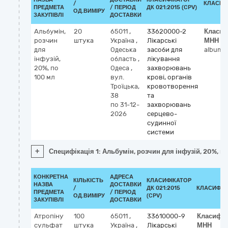
/
КЛАСИФ
ПРЕДМЕТА
/ ПЕРІОД
ДК 021:2015 (CPV)
ОД.ВИМІРУ
ЗАКУПІВЛІ
ДОСТАВКИ
Альбумін,
20
65011
,
33620000-2
Класиф
розчин
штука
Україна
,
Лікарські
МНН
для
Одеська
засоби для
albumi
інфузій,
область
,
лікування
20%, по
Одеса
,
захворювань
100 мл
вул.
крові, органів
Троїцька,
кровотворення
38
та
по 31-12-
захворювань
2026
серцево-
судинної
системи
+
Специфікація 1: Альбумін, розчин для інфузій, 20%, п
КОНКРЕТНА
АДРЕСА
КІЛЬКІСТЬ
КЛАСИФІКАТОР
НАЗВА
ДОСТАВКИ
/
ДК 021:2015
КЛАСИФІК
ПРЕДМЕТА
/ ПЕРІОД
ОД.ВИМІРУ
(CPV)
ЗАКУПІВЛІ
ДОСТАВКИ
Атропіну
100
65011
,
33610000-9
Класифік
сульфат
штука
Україна
,
Лікарські
МНН