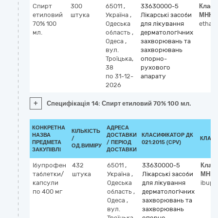
Спирт
300
65011
,
33630000-5
Класи
етиловий
штука
Україна
,
Лікарські засоби
МНН
70% 100
Одеська
для лікування
ethan
мл.
область
,
дерматологічних
Одеса
,
захворювань та
вул.
захворювань
Троїцька,
опорно-
38
рухового
по 31-12-
апарату
2026
+
Специфікація 14: Спирт етиловий 70% 100 мл.
КОНКРЕТНА
АДРЕСА
КІЛЬКІСТЬ
НАЗВА
ДОСТАВКИ
КЛАСИФІКАТОР ДК
/
КЛАСИ
ПРЕДМЕТА
/ ПЕРІОД
021:2015 (CPV)
ОД.ВИМІРУ
ЗАКУПІВЛІ
ДОСТАВКИ
Ібупрофен
432
65011
,
33630000-5
Клас
таблетки/
штука
Україна
,
Лікарські засоби
МНН
капсули
Одеська
для лікування
ibupr
по 400 мг
область
,
дерматологічних
Одеса
,
захворювань та
вул.
захворювань
Троїцька,
опорно-