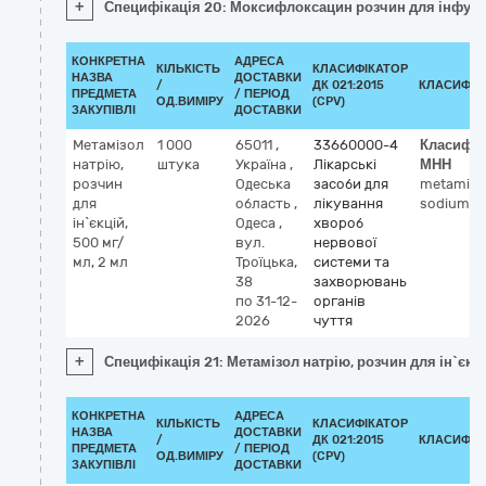
+
Специфікація 20: Моксифлоксацин розчин для інфузій
КОНКРЕТНА
АДРЕСА
КІЛЬКІСТЬ
КЛАСИФІКАТОР
НАЗВА
ДОСТАВКИ
/
ДК 021:2015
КЛАСИФІК
ПРЕДМЕТА
/ ПЕРІОД
ОД.ВИМІРУ
(CPV)
ЗАКУПІВЛІ
ДОСТАВКИ
Метамізол
1 000
65011
,
33660000-4
Класифік
натрію,
штука
Україна
,
Лікарські
МНН
розчин
Одеська
засоби для
metamizo
для
область
,
лікування
sodium
ін`єкцій,
Одеса
,
хвороб
500 мг/
вул.
нервової
мл, 2 мл
Троїцька,
системи та
38
захворювань
по 31-12-
органів
2026
чуття
+
Специфікація 21: Метамізол натрію, розчин для ін`єкці
КОНКРЕТНА
АДРЕСА
КІЛЬКІСТЬ
КЛАСИФІКАТОР
НАЗВА
ДОСТАВКИ
/
ДК 021:2015
КЛАСИФІК
ПРЕДМЕТА
/ ПЕРІОД
ОД.ВИМІРУ
(CPV)
ЗАКУПІВЛІ
ДОСТАВКИ