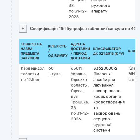
38
рухового
по 31-12-
апарату
2026
+
Специфікація 15: Ібупрофен таблетки/капсули по 400
КОНКРЕТНА
АДРЕСА
КІЛЬКІСТЬ
НАЗВА
ДОСТАВКИ
КЛАСИФІКАТОР
/
КЛАСИ
ПРЕДМЕТА
/ ПЕРІОД
ДК 021:2015 (CPV)
ОД.ВИМІРУ
ЗАКУПІВЛІ
ДОСТАВКИ
Карведидол
60
65011
,
33620000-2
Клас
таблетки
штука
Україна
,
Лікарські
МНН
по 12,5 мг
Одеська
засоби для
carved
область
,
лікування
Одеса
,
захворювань
вул.
крові, органів
Троїцька,
кровотворення
38
та
по 31-12-
захворювань
2026
серцево-
судинної
системи