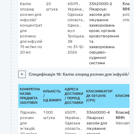
Калію
20
65011
,
33620000-2
Класи
хлорид
штука
Україна
,
Лікарські
МНН
розчин для
Одеська
засоби для
potas
інфузій/
область
,
лікування
chlori
концентрат
Одеса
,
захворювань
для
вул.
крові, органів
розчину
Троїцька,
кровотворення
для інфузій
38
та
75 мг/мл по
по 31-12-
захворювань
20 мл
2026
серцево-
судинної
системи
+
Специфікація 18: Калію хлорид розчин для інфузій/ко
КОНКРЕТНА
АДРЕСА
КІЛЬКІСТЬ
КЛАСИФІКАТОР
НАЗВА
ДОСТАВКИ
/
ДК 021:2015
КЛАСИФІК
ПРЕДМЕТА
/ ПЕРІОД
ОД.ВИМІРУ
(CPV)
ЗАКУПІВЛІ
ДОСТАВКИ
Лідокаїн,
1 000
65011
,
33660000-4
Класифік
розчин
штука
Україна
,
Лікарські
МНН
для
Одеська
засоби для
lidocaine
ін`єкцій,
область
,
лікування
20 мг/мл,
Одеса
,
хвороб