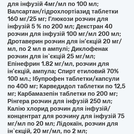
для інфузій 4мг/мл по 100 мл;
Валсартан/гідрохлортіазид таблетки
160 мг/25 мг; Глюкози розчин для
інфузій 5 % по 200 мл; Декстран 40
розчин для інфузій 100 мг/мл 200 мл;
Дротаверин розчин для ін'єкцій 20 мг/
мл, по 2 мл в ампулі; Диклофенак
розчин для ін`єкцій 25 мг/мл;
Епінефрин 1.82 мг/мл, розчин для
ін'єкцій, ампула; Спирт етиловий 70%
100 мл.; Ібупрофен таблетки/капсули
по 400 мг; Карведидол таблетки по 12,5
мг; Карбамазепін таблетки по 200 мг;
Рінгера розчин для інфузій 250 мл;
Калію хлорид розчин для інфузій/
концентрат для розчину для інфузій 75
мг/мл по 20 мл; Лідокаїн, розчин для
ін`єкцій, 20 мг/мл, по 2 мл;