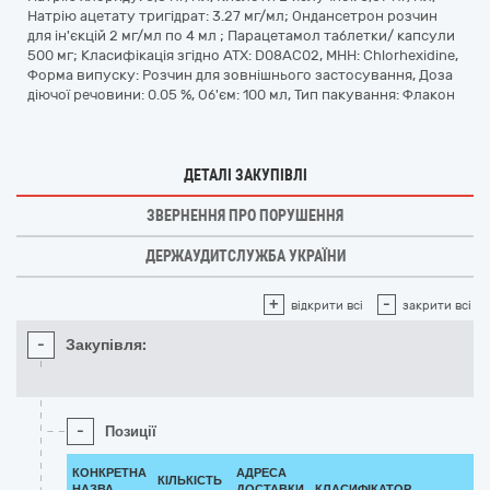
Натрію ацетату тригідрат: 3.27 мг/мл; Ондансетрон розчин
для ін'єкцій 2 мг/мл по 4 мл ; Парацетамол таблетки/ капсули
500 мг; Класифікація згідно АТХ: D08AC02, МНН: Chlorhexidine,
Форма випуску: Розчин для зовнішнього застосування, Доза
діючої речовини: 0.05 %, Об'єм: 100 мл, Тип пакування: Флакон
ДЕТАЛІ ЗАКУПІВЛІ
ЗВЕРНЕННЯ ПРО ПОРУШЕННЯ
ДЕРЖАУДИТСЛУЖБА УКРАЇНИ
+
-
відкрити всі
закрити всі
-
Закупівля:
-
Позиції
КОНКРЕТНА
АДРЕСА
КІЛЬКІСТЬ
НАЗВА
ДОСТАВКИ
КЛАСИФІКАТОР