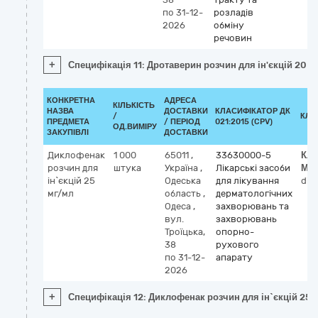
по 31-12-
розладів
2026
обміну
речовин
+
Специфікація 11: Дротаверин розчин для ін'єкцій 20 мг
КОНКРЕТНА
АДРЕСА
КІЛЬКІСТЬ
НАЗВА
ДОСТАВКИ
КЛАСИФІКАТОР ДК
/
КЛА
ПРЕДМЕТА
/ ПЕРІОД
021:2015 (CPV)
ОД.ВИМІРУ
ЗАКУПІВЛІ
ДОСТАВКИ
Диклофенак
1 000
65011
,
33630000-5
Кла
розчин для
штука
Україна
,
Лікарські засоби
МН
ін`єкцій 25
Одеська
для лікування
dic
мг/мл
область
,
дерматологічних
Одеса
,
захворювань та
вул.
захворювань
Троїцька,
опорно-
38
рухового
по 31-12-
апарату
2026
+
Специфікація 12: Диклофенак розчин для ін`єкцій 25 