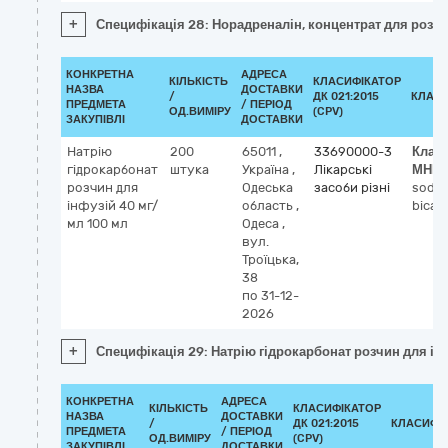
+
Специфікація 28: Норадреналін, концентрат для розчин
КОНКРЕТНА
АДРЕСА
КІЛЬКІСТЬ
КЛАСИФІКАТОР
НАЗВА
ДОСТАВКИ
/
ДК 021:2015
КЛАСИ
ПРЕДМЕТА
/ ПЕРІОД
ОД.ВИМІРУ
(CPV)
ЗАКУПІВЛІ
ДОСТАВКИ
Натрію
200
65011
,
33690000-3
Клас
гідрокарбонат
штука
Україна
,
Лікарські
МНН
розчин для
Одеська
засоби різні
sodi
інфузій 40 мг/
область
,
bicar
мл 100 мл
Одеса
,
вул.
Троїцька,
38
по 31-12-
2026
+
Специфікація 29: Натрію гідрокарбонат розчин для ін
КОНКРЕТНА
АДРЕСА
КІЛЬКІСТЬ
КЛАСИФІКАТОР
НАЗВА
ДОСТАВКИ
/
ДК 021:2015
КЛАСИФІ
ПРЕДМЕТА
/ ПЕРІОД
ОД.ВИМІРУ
(CPV)
ЗАКУПІВЛІ
ДОСТАВКИ