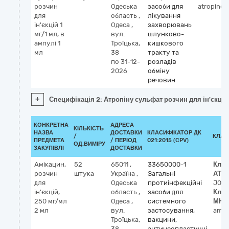
розчин
Одеська
засоби для
atropine
для
область
,
лікування
ін'єкцій 1
Одеса
,
захворювань
мг/1 мл, в
вул.
шлунково-
ампулі 1
Троїцька,
кишкового
мл
38
тракту та
по 31-12-
розладів
2026
обміну
речовин
+
Специфікація 2: Атропіну сульфат розчин для ін'єкцій 
КОНКРЕТНА
АДРЕСА
КІЛЬКІСТЬ
НАЗВА
ДОСТАВКИ
КЛАСИФІКАТОР ДК
/
КЛАС
ПРЕДМЕТА
/ ПЕРІОД
021:2015 (CPV)
ОД.ВИМІРУ
ЗАКУПІВЛІ
ДОСТАВКИ
Амікацин,
52
65011
,
33650000-1
Клас
розчин
штука
Україна
,
Загальні
АТХ
для
Одеська
протиінфекційні
J01
ін'єкцій,
область
,
засоби для
Клас
250 мг/мл
Одеса
,
системного
МНН
2 мл
вул.
застосування,
amik
Троїцька,
вакцини,
38
антинеопластичні