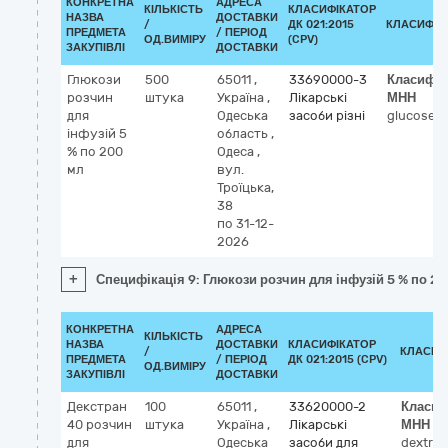
КОНКРЕТНА
АДРЕСА
КІЛЬКІСТЬ
КЛАСИФІКАТОР
НАЗВА
ДОСТАВКИ
/
ДК 021:2015
КЛАСИФІК
ПРЕДМЕТА
/ ПЕРІОД
ОД.ВИМІРУ
(CPV)
ЗАКУПІВЛІ
ДОСТАВКИ
Глюкози
500
65011
,
33690000-3
Класифік
розчин
штука
Україна
,
Лікарські
МНН
для
Одеська
засоби різні
glucose
інфузій 5
область
,
% по 200
Одеса
,
мл
вул.
Троїцька,
38
по 31-12-
2026
+
Специфікація 9: Глюкози розчин для інфузій 5 % по 2
КОНКРЕТНА
АДРЕСА
КІЛЬКІСТЬ
НАЗВА
ДОСТАВКИ
КЛАСИФІКАТОР
/
КЛАСИФ
ПРЕДМЕТА
/ ПЕРІОД
ДК 021:2015 (CPV)
ОД.ВИМІРУ
ЗАКУПІВЛІ
ДОСТАВКИ
Декстран
100
65011
,
33620000-2
Класиф
40 розчин
штука
Україна
,
Лікарські
МНН
для
Одеська
засоби для
dextran