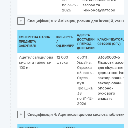
по 31-12-
засоби та
2026
імуномодулятори
+
Специфікація 3: Амікацин, розчин для ін'єкцій, 250 мг
АДРЕСА
КОНКРЕТНА НАЗВА
КІЛЬКІСТЬ
ДОСТАВКИ
КЛАСИФІКАТОР ДК
ПРЕДМЕТА
/
/ ПЕРІОД
021:2015 (CPV)
ЗАКУПІВЛІ
ОД.ВИМІРУ
ДОСТАВКИ
Ацетилсаліцилова
12 000
65011
,
33630000-5
кислота таблетки
штука
Україна
,
Лікарські засоби
100 мг
Одеська
для лікування
область
,
дерматологічни
Одеса
,
захворювань та
вул.
захворювань
Троїцька,
опорно-
38
рухового
по 31-12-
апарату
2026
+
Специфікація 4: Ацетилсаліцилова кислота таблетки 1