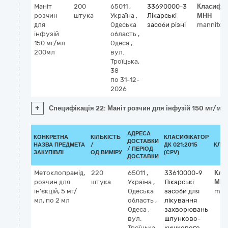
Маніт
200
65011
,
33690000-3
Класифік
розчин
штука
Україна
,
Лікарські
МНН
для
Одеська
засоби різні
mannitol
інфузій
область
,
150 мг/мл
Одеса
,
200мл
вул.
Троїцька,
38
по 31-12-
2026
+
Специфікація 22: Маніт розчин для інфузій 150 мг/м
АДРЕСА
КОНКРЕТНА
КІЛЬКІСТЬ
КЛАСИФІКАТОР
ДОСТАВКИ
НАЗВА ПРЕДМЕТА
/
ДК 021:2015
КЛА
/ ПЕРІОД
ЗАКУПІВЛІ
ОД.ВИМІРУ
(CPV)
ДОСТАВКИ
Метоклопрамід,
220
65011
,
33610000-9
Кла
розчин для
штука
Україна
,
Лікарські
МН
ін'єкцій, 5 мг/
Одеська
засоби для
met
мл, по 2 мл
область
,
лікування
Одеса
,
захворювань
вул.
шлунково-
Троїцька,
кишкового