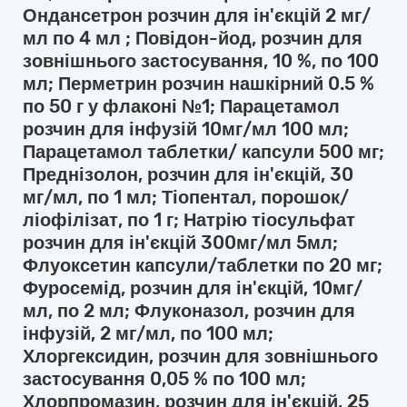
Ондансетрон розчин для ін'єкцій 2 мг/
мл по 4 мл ; Повідон-йод, розчин для
зовнішнього застосування, 10 %, по 100
мл; Перметрин розчин нашкірний 0.5 %
по 50 г у флаконі №1; Парацетамол
розчин для інфузій 10мг/мл 100 мл;
Парацетамол таблетки/ капсули 500 мг;
Преднізолон, розчин для ін'єкцій, 30
мг/мл, по 1 мл; Тіопентал, порошок/
ліофілізат, по 1 г; Натрію тіосульфат
розчин для ін'єкцій 300мг/мл 5мл;
Флуоксетин капсули/таблетки по 20 мг;
Фуросемід, розчин для ін'єкцій, 10мг/
мл, по 2 мл; Флуконазол, розчин для
інфузій, 2 мг/мл, по 100 мл;
Хлоргексидин, розчин для зовнішнього
застосування 0,05 % по 100 мл;
Хлорпромазин, розчин для ін'єкцій, 25