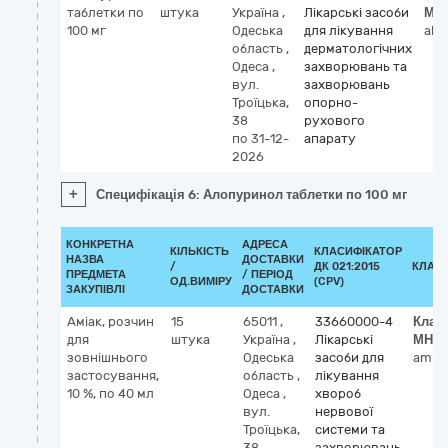
таблетки по
штука
Україна
,
Лікарські засоби
МН
100 мг
Одеська
для лікування
allo
область
,
дерматологічних
Одеса
,
захворювань та
вул.
захворювань
Троїцька,
опорно-
38
рухового
по 31-12-
апарату
2026
+
Специфікація 6: Алопуринол таблетки по 100 мг
КОНКРЕТНА
АДРЕСА
КІЛЬКІСТЬ
КЛАСИФІКАТОР
НАЗВА
ДОСТАВКИ
/
ДК 021:2015
КЛАС
ПРЕДМЕТА
/ ПЕРІОД
ОД.ВИМІРУ
(CPV)
ЗАКУПІВЛІ
ДОСТАВКИ
Аміак, розчин
15
65011
,
33660000-4
Клас
для
штука
Україна
,
Лікарські
МНН
зовнішнього
Одеська
засоби для
ammo
застосування,
область
,
лікування
10 %, по 40 мл
Одеса
,
хвороб
вул.
нервової
Троїцька,
системи та
38
захворювань