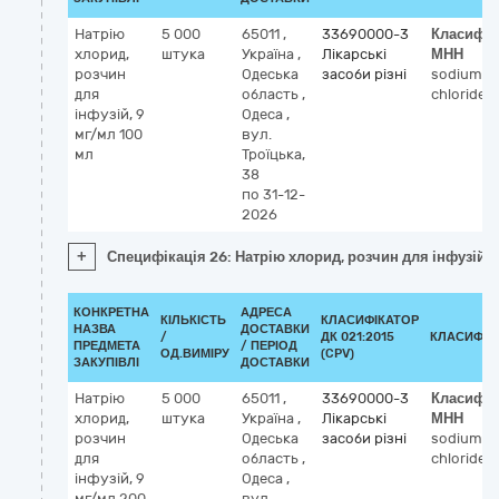
Натрію
5 000
65011
,
33690000-3
Класифік
хлорид,
штука
Україна
,
Лікарські
МНН
розчин
Одеська
засоби різні
sodium
для
область
,
chloride
інфузій, 9
Одеса
,
мг/мл 100
вул.
мл
Троїцька,
38
по 31-12-
2026
+
Специфікація 26: Натрію хлорид, розчин для інфузій, 
КОНКРЕТНА
АДРЕСА
КІЛЬКІСТЬ
КЛАСИФІКАТОР
НАЗВА
ДОСТАВКИ
/
ДК 021:2015
КЛАСИФІК
ПРЕДМЕТА
/ ПЕРІОД
ОД.ВИМІРУ
(CPV)
ЗАКУПІВЛІ
ДОСТАВКИ
Натрію
5 000
65011
,
33690000-3
Класифік
хлорид,
штука
Україна
,
Лікарські
МНН
розчин
Одеська
засоби різні
sodium
для
область
,
chloride
інфузій, 9
Одеса
,
мг/мл 200
вул.