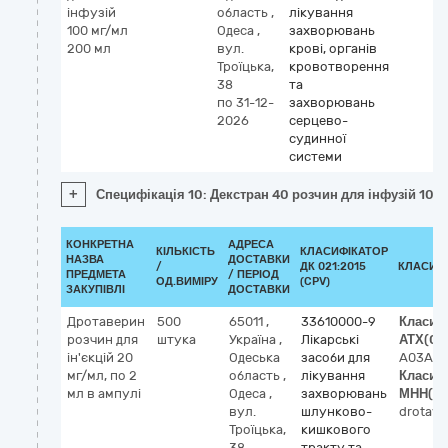
інфузій
область
,
лікування
100 мг/мл
Одеса
,
захворювань
200 мл
вул.
крові, органів
Троїцька,
кровотворення
38
та
по 31-12-
захворювань
2026
серцево-
судинної
системи
+
Специфікація 10: Декстран 40 розчин для інфузій 100
КОНКРЕТНА
АДРЕСА
КІЛЬКІСТЬ
КЛАСИФІКАТОР
НАЗВА
ДОСТАВКИ
/
ДК 021:2015
КЛАСИФ
ПРЕДМЕТА
/ ПЕРІОД
ОД.ВИМІРУ
(CPV)
ЗАКУПІВЛІ
ДОСТАВКИ
Дротаверин
500
65011
,
33610000-9
Класиф
розчин для
штука
Україна
,
Лікарські
АТХ
(0)
ін'єкцій 20
Одеська
засоби для
A03AD
мг/мл, по 2
область
,
лікування
Класиф
мл в ампулі
Одеса
,
захворювань
МНН
(1)
вул.
шлунково-
drotave
Троїцька,
кишкового
38
тракту та