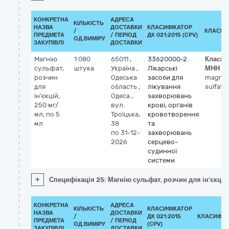
КОНКРЕТНА
АДРЕСА
КІЛЬКІСТЬ
НАЗВА
ДОСТАВКИ
КЛАСИФІКАТОР
/
КЛАСИФ
ПРЕДМЕТА
/ ПЕРІОД
ДК 021:2015 (CPV)
ОД.ВИМІРУ
ЗАКУПІВЛІ
ДОСТАВКИ
Магнію
1 080
65011
,
33620000-2
Класиф
сульфат,
штука
Україна
,
Лікарські
МНН
розчин
Одеська
засоби для
magne
для
область
,
лікування
sulfate
ін'єкцій,
Одеса
,
захворювань
250 мг/
вул.
крові, органів
мл, по 5
Троїцька,
кровотворення
мл
38
та
по 31-12-
захворювань
2026
серцево-
судинної
системи
+
Специфікація 25: Магнію сульфат, розчин для ін'єкцій,
КОНКРЕТНА
АДРЕСА
КІЛЬКІСТЬ
КЛАСИФІКАТОР
НАЗВА
ДОСТАВКИ
/
ДК 021:2015
КЛАСИФІК
ПРЕДМЕТА
/ ПЕРІОД
ОД.ВИМІРУ
(CPV)
ЗАКУПІВЛІ
ДОСТАВКИ