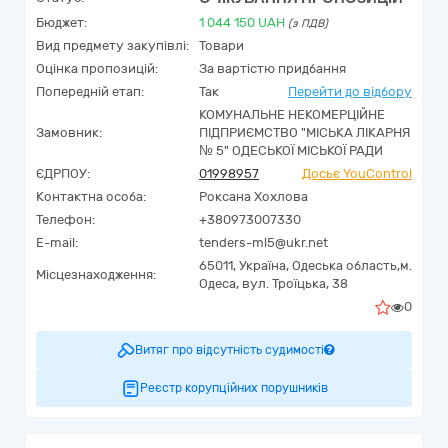
Бюджет:
1 044 150
UAH
(з ПДВ)
Вид предмету закупівлі:
Товари
Оцінка пропозицій:
За вартістю придбання
Попередній етап:
Так
Перейти до відбору
КОМУНАЛЬНЕ НЕКОМЕРЦІЙНЕ
Замовник:
ПІДПРИЄМСТВО "МІСЬКА ЛІКАРНЯ
№ 5" ОДЕСЬКОЇ МІСЬКОЇ РАДИ
ЄДРПОУ:
01998957
Досьє YouControl
Контактна особа:
Роксана Хохлова
Телефон:
+380973007330
E-mail:
tenders-ml5@ukr.net
65011,
Україна
,
Одеська область,
м.
Місцезнаходження:
Одеса,
вул. Троїцька, 38
0
Витяг про відсутність судимості
Реєстр корупційних порушників