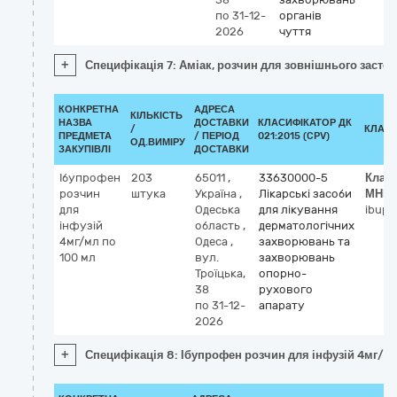
по 31-12-
органів
2026
чуття
+
Специфікація 7: Аміак, розчин для зовнішнього застос
КОНКРЕТНА
АДРЕСА
КІЛЬКІСТЬ
НАЗВА
ДОСТАВКИ
КЛАСИФІКАТОР ДК
/
КЛАСИ
ПРЕДМЕТА
/ ПЕРІОД
021:2015 (CPV)
ОД.ВИМІРУ
ЗАКУПІВЛІ
ДОСТАВКИ
Ібупрофен
203
65011
,
33630000-5
Клас
розчин
штука
Україна
,
Лікарські засоби
МНН
для
Одеська
для лікування
ibupr
інфузій
область
,
дерматологічних
4мг/мл по
Одеса
,
захворювань та
100 мл
вул.
захворювань
Троїцька,
опорно-
38
рухового
по 31-12-
апарату
2026
+
Специфікація 8: Ібупрофен розчин для інфузій 4мг/м