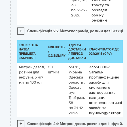
38
тракту та
по 31-12-
розладів
2026
обміну
речовин
+
Специфікація 23: Метоклопрамід, розчин для ін'єкцій, 
КОНКРЕТНА
АДРЕСА
КІЛЬКІСТЬ
НАЗВА
ДОСТАВКИ
КЛАСИФІКАТОР ДК
/
ПРЕДМЕТА
/ ПЕРІОД
021:2015 (CPV)
ОД.ВИМІРУ
ЗАКУПІВЛІ
ДОСТАВКИ
Метронідазол,
50
65011
,
33650000-1
розчин для
штука
Україна
,
Загальні
інфузій, 5 мг/
Одеська
протиінфекційні
мл по 100 мл
область
,
засоби для
Одеса
,
системного
вул.
застосування,
Троїцька,
вакцини,
38
антинеопластичні
по 31-12-
засоби та
2026
імуномодулятори
+
Специфікація 24: Метронідазол, розчин для інфузій, 5