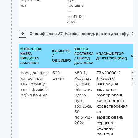
мл
Троїцька,
38
по 31-12-
2026
+
Специфікація 27: Натрію хлорид, розчин для інфузій, 
КОНКРЕТНА
АДРЕСА
КІЛЬКІСТЬ
НАЗВА
ДОСТАВКИ
КЛАСИФІКАТОР
/
КЛА
ПРЕДМЕТА
/ ПЕРІОД
ДК 021:2015 (CPV)
ОД.ВИМІРУ
ЗАКУПІВЛІ
ДОСТАВКИ
Норадреналін,
300
65011
,
33620000-2
Кл
концентрат
штука
Україна
,
Лікарські
МН
для розчину
Одеська
засоби для
nor
для інфузій, 2
область
,
лікування
мг/мл по 4 мл
Одеса
,
захворювань
вул.
крові, органів
Троїцька,
кровотворення
38
та
по 31-12-
захворювань
2026
серцево-
судинної
системи