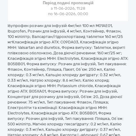
Період подачі пропозицій
з 11-06-2026, 11:28
по 16-06-2026, 00:00
Ібупрофен розчин для інфузій 4мг/мл 100 мл M01AE01,
Ibuprofen, Розчин для інфузій, 4 мг/мл, Контейнер, Флакон,
100 мілілітр; Валсартан/гідрохлортіазид таблетки 160 мг/25
мгКласифікація згідно АТХ: C09DA03, Класифікація згідно
МНН: Valsartan and diuretics, Форма випуску: Таблетки, вкриті
плівковою оболонкою, Доза діючої речовини: 160 мг/25 мг;
Класифікація згідно МНН: Electrolytes, Класифікація згідно АТХ:
B05BB01, Форма випуску: Розчин для інфузій, Тип пакування:
Флакон, Контейнер, Пляшка, Пакет, Об`єм: 250 мл, Калію
хлориду: 0.3 мг/мл, Кальцію хлориду дигідрату: 0.32 мг/мл,
0.33 мг/мл, Натрію хлориду: 8.6 мг/мл; Калію хлорид:
Класифікація згідно МНН: Potassium chloride, Класифікація
згідно АТХ: B05XA01, Форма випуску: Розчин для інфузій,
Концентрат для розчину для інфузій, Об'єм: 20, Доза діючої
речовини: 75 мг/мл, Тип пакування: Флакон, Пляшка;
Електроліти та комбінації: Класифікація згідно МНН:
Electrolytes, Класифікація згідно АТХ: B05BB01, Форма
випуску: Розчин для інфузій, Тип пакування: Пляшка, Об`єм:
500 мілілітр, Магнію хлориду гексагідрату: 0.2 мг/мл, Калію
хлориду: 0.3 мг/мл, Кальцію хлориду дигідрату: 0.37 мг/мл,
Натрію хлориду: 6,8 мг/мл, Кислоти L-яблучної: 0,67 мг/мл,