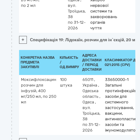
по 2 мл
вул.
нервової
Троїцька,
системи та
38
захворювань
по 31-12-
органів
2026
чуття
+
Специфікація 19: Лідокаїн, розчин для ін`єкцій, 20 мг/
АДРЕСА
КОНКРЕТНА НАЗВА
КІЛЬКІСТЬ
ДОСТАВКИ
КЛАСИФІКАТОР ДК
ПРЕДМЕТА
/
/ ПЕРІОД
021:2015 (CPV)
ЗАКУПІВЛІ
ОД.ВИМІРУ
ДОСТАВКИ
Моксифлоксацин
100
65011
,
33650000-1
розчин для
штука
Україна
,
Загальні
інфузій, 400
Одеська
протиінфекційні
мг/250 мл, по 250
область
,
засоби для
мл
Одеса
,
системного
вул.
застосування,
Троїцька,
вакцини,
38
антинеопластичн
по 31-12-
засоби та
2026
імуномодулятор