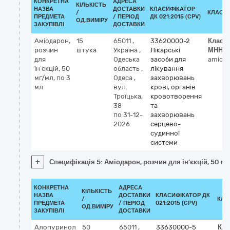
КОНКРЕТНА
АДРЕСА
КІЛЬКІСТЬ
НАЗВА
ДОСТАВКИ
КЛАСИФІКАТОР
/
КЛАСИ
ПРЕДМЕТА
/ ПЕРІОД
ДК 021:2015 (CPV)
ОД.ВИМІРУ
ЗАКУПІВЛІ
ДОСТАВКИ
Аміодарон,
15
65011
,
33620000-2
Класи
розчин
штука
Україна
,
Лікарські
МНН
для
Одеська
засоби для
amiod
ін’єкцій, 50
область
,
лікування
мг/мл, по 3
Одеса
,
захворювань
мл
вул.
крові, органів
Троїцька,
кровотворення
38
та
по 31-12-
захворювань
2026
серцево-
судинної
системи
+
Специфікація 5: Аміодарон, розчин для ін’єкцій, 50 мг
КОНКРЕТНА
АДРЕСА
КІЛЬКІСТЬ
НАЗВА
ДОСТАВКИ
КЛАСИФІКАТОР ДК
/
КЛА
ПРЕДМЕТА
/ ПЕРІОД
021:2015 (CPV)
ОД.ВИМІРУ
ЗАКУПІВЛІ
ДОСТАВКИ
Алопуринол
50
65011
,
33630000-5
Кла