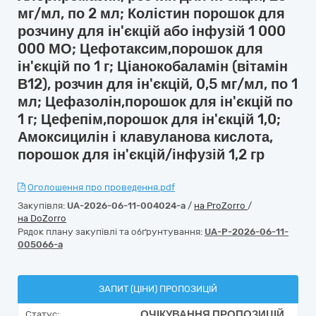
мг/мл, по 2 мл; Колістин порошок для
розчину для ін'єкцій або інфузій 1 000
000 МО; Цефотаксим,порошок для
ін'єкцій по 1 г; Ціанокобаламін (вітамін
В12), розчин для ін'єкцій, 0,5 мг/мл, по 1
мл; Цефазолін,порошок для ін'єкцій по
1 г; Цефепім,порошок для ін'єкцій 1,0;
Амоксицилін і клавуланова кислота,
порошок для ін'єкцій/інфузій 1,2 гр
Оголошення про проведення.pdf
Закупівля:
UA-2026-06-11-004024-a
/
на ProZorro
/
на DoZorro
Рядок плану закупівлі та обґрунтування:
UA-P-2026-06-11-
005066-a
ЗАПИТ (ЦІНИ) ПРОПОЗИЦІЙ
ОЧІКУВАННЯ ПРОПОЗИЦІЙ
Статус: