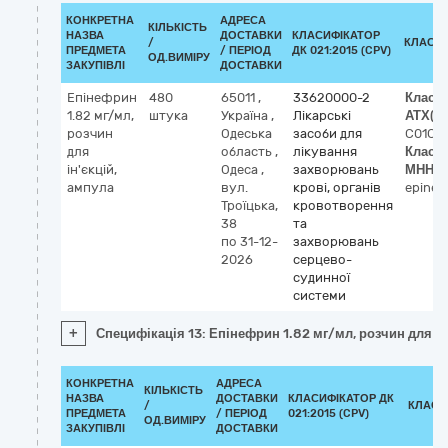
КОНКРЕТНА
АДРЕСА
КІЛЬКІСТЬ
НАЗВА
ДОСТАВКИ
КЛАСИФІКАТОР
/
КЛАСИ
ПРЕДМЕТА
/ ПЕРІОД
ДК 021:2015 (CPV)
ОД.ВИМІРУ
ЗАКУПІВЛІ
ДОСТАВКИ
Епінефрин
480
65011
,
33620000-2
Класи
1.82 мг/мл,
штука
Україна
,
Лікарські
АТХ
(0
розчин
Одеська
засоби для
C01CA
для
область
,
лікування
Класи
ін'єкцій,
Одеса
,
захворювань
МНН
(1
ампула
вул.
крові, органів
epinep
Троїцька,
кровотворення
38
та
по 31-12-
захворювань
2026
серцево-
судинної
системи
+
Специфікація 13: Епінефрин 1.82 мг/мл, розчин для ін
КОНКРЕТНА
АДРЕСА
КІЛЬКІСТЬ
НАЗВА
ДОСТАВКИ
КЛАСИФІКАТОР ДК
/
КЛАСИ
ПРЕДМЕТА
/ ПЕРІОД
021:2015 (CPV)
ОД.ВИМІРУ
ЗАКУПІВЛІ
ДОСТАВКИ