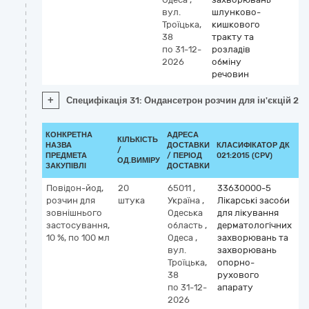
вул.
шлунково-
Троїцька,
кишкового
38
тракту та
по 31-12-
розладів
2026
обміну
речовин
+
Специфікація 31: Ондансетрон розчин для ін'єкцій 2 м
КОНКРЕТНА
АДРЕСА
КІЛЬКІСТЬ
НАЗВА
ДОСТАВКИ
КЛАСИФІКАТОР ДК
/
К
ПРЕДМЕТА
/ ПЕРІОД
021:2015 (CPV)
ОД.ВИМІРУ
ЗАКУПІВЛІ
ДОСТАВКИ
Повідон-йод,
20
65011
,
33630000-5
К
розчин для
штука
Україна
,
Лікарські засоби
М
зовнішнього
Одеська
для лікування
p
застосування,
область
,
дерматологічних
io
10 %, по 100 мл
Одеса
,
захворювань та
вул.
захворювань
Троїцька,
опорно-
38
рухового
по 31-12-
апарату
2026