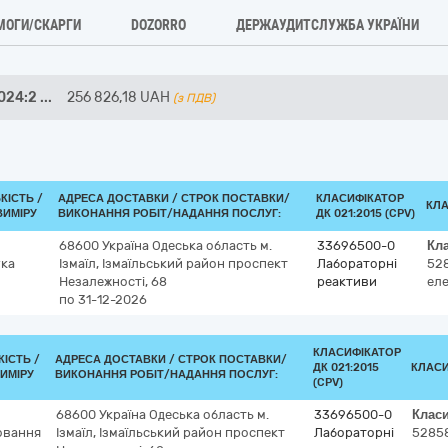
МОГИ/СКАРГИ
DOZORRO
ДЕРЖАУДИТСЛУЖБА УКРАЇНИ
024:2
...
256 826,18
UAH
(з ПДВ)
КІСТЬ /
АДРЕСА ДОСТАВКИ /
СТРОК ПОСТАВКИ/
КЛАСИФІКАТОР
КЛ
ВИМІРУ
ВИКОНАННЯ РОБІТ/НАДАННЯ ПОСЛУГ:
ДК 021:2015 (CPV)
68600
Україна
Одеська область
м.
33696500-0
Кл
ка
Ізмаїл, Ізмаїльський район
проспект
Лабораторні
52
Незалежності, 68
реактиви
еле
по 31-12-2026
КЛАСИФІКАТОР
КІСТЬ /
АДРЕСА ДОСТАВКИ /
СТРОК ПОСТАВКИ/
ДК 021:2015
КЛАСИ
ИМІРУ
ВИКОНАННЯ РОБІТ/НАДАННЯ ПОСЛУГ:
(CPV)
68600
Україна
Одеська область
м.
33696500-0
Клас
овання
Ізмаїл, Ізмаїльський район
проспект
Лабораторні
5285