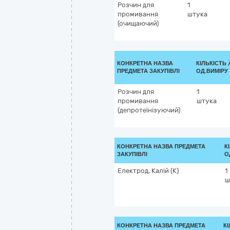
Розчин для
1
промивання
штука
(очищаючий)
КОНКРЕТНА НАЗВА
КІЛЬКІСТЬ 
ПРЕДМЕТА ЗАКУПІВЛІ
ОД.ВИМІРУ
Розчин для
1
промивання
штука
(депротеїнізуючий)
КОНКРЕТНА НАЗВА ПРЕДМЕТА
К
ЗАКУПІВЛІ
О
Електрод, Калій (K)
1
ш
КОНКРЕТНА НАЗВА ПРЕДМЕТА
КІ