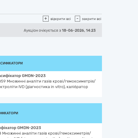
+
-
відкрити всі
закрити всі
Аукціон
очікується
з
18-06-2026, 14:23
АСИФІКАТОРИ
асифікатор
GMDN-2023
859
Множинні аналіти газів крові/гемоксиметрія/
ктроліти IVD (діагностика in vitro), калібратор
ФІКАТОРИ
ифікатор
GMDN-2023
8
Множинні аналіти газів крові/гемоксиметрія/