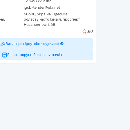
+380977916155
igcb-tender@ukr.net
68600,
Україна
,
Одеська
ня:
область,
місто Ізмаїл,
проспект
Незалежності, 68
0
Витяг про відсутність судимості
Реєстр корупційних порушників