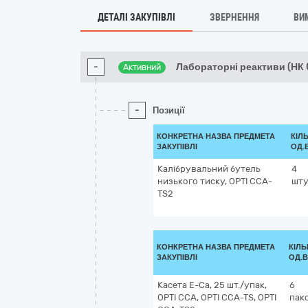
ДЕТАЛІ ЗАКУПІВЛІ
ЗВЕРНЕННЯ
ВИ
-
Лабораторні реактиви (НК 
Активний
-
Позиції
КОНКРЕТНА НАЗВА ПРЕДМЕТА
КІЛЬ
ЗАКУПІВЛІ
ОД.
Калібрувальний бутель
4
низького тиску, OPTI CCA-
шту
TS2
КОНКРЕТНА НАЗВА ПРЕДМЕТА
КІЛЬ
ЗАКУПІВЛІ
ОД.В
Касета E-Cа, 25 шт./упак,
6
OPTI CCA, OPTI CCA-TS, OPTI
пак