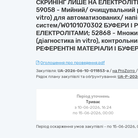
СКРИНІНГ ЛИШЕ НА ЕЛЕКТРОЛІТ
59058 - Мийний/ очищувальний ро
vitro) для автоматизованих/ на
систем/W0101070302 БУФЕРИ І 
ЕЛЕКТРОЛІТАМИ; 52868 - Множин
(діагностика in vitro), контроль
РЕФЕРЕНТНІ МАТЕРІАЛИ І БУФЕР
Оголошення про проведення.pdf
Закупівля:
UA-2026-06-10-011853-a
/
на ProZorro
Рядок плану закупівлі та обґрунтування:
UA-P-202
Період уточнень
Триває
з 10-06-2026, 16:24
по 15-06-2026, 00:00
Період оскарження умов закупівлі - по
15-06-2026, 