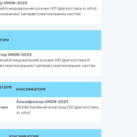
ор
GMDN-2023
й/очищувальний розчин IVD (діагностика in vitro)
изованих/ напівавтоматизованих систем
ТОРИ
атор
GMDN-2023
ний/очищувальний розчин IVD (діагностика in
я автоматизованих/ напівавтоматизованих систем
1:2015
КЛАСИФІКАТОРИ
Класифікатор
GMDN-2023
тиви
59248
Калійний електрод IVD (діагностика
in vitro)
КЛАСИФІКАТОРИ