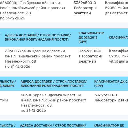
68600
Україна
Одеська область
м.
33696500-0
Класифікат
Ізмаїл, Ізмаїльський район
проспект
Лабораторні
59058
Мийни
Незалежності, 68
реактиви
для автомат
по 31-12-2026
КЛАСИФІКАТОР
/
АДРЕСА ДОСТАВКИ /
СТРОК ПОСТАВКИ/
ДК 021:2015
КЛАСИФІКА
ВИКОНАННЯ РОБІТ/НАДАННЯ ПОСЛУГ:
(CPV)
68600
Україна
Одеська область
м.
33696500-0
Класифік
Ізмаїл, Ізмаїльський район
проспект
Лабораторні
59058
Мий
Незалежності, 68
реактиви
vitro) дл
по 31-12-2026
ІЛЬКІСТЬ /
АДРЕСА ДОСТАВКИ /
СТРОК ПОСТАВКИ/
КЛАСИФІКАТОР ДК 02
Д.ВИМІРУ
ВИКОНАННЯ РОБІТ/НАДАННЯ ПОСЛУГ:
(CPV)
68600
Україна
Одеська область
м.
33696500-0
тука
Ізмаїл, Ізмаїльський район
проспект
Лабораторні реак
Незалежності, 68
по 31-12-2026
ЛЬКІСТЬ /
АДРЕСА ДОСТАВКИ /
СТРОК ПОСТАВКИ/
КЛАСИФІКАТОР ДК