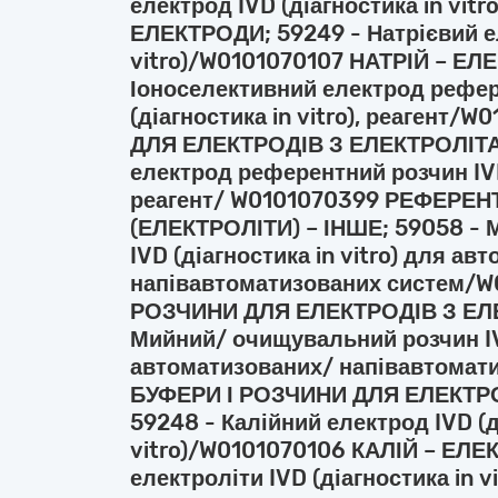
електрод IVD (діагностика in vi
ЕЛЕКТРОДИ; 59249 - Натрієвий ел
vitro)/W0101070107 НАТРІЙ – ЕЛ
Іоноселективний електрод рефер
(діагностика in vitro), реагент
ДЛЯ ЕЛЕКТРОДІВ З ЕЛЕКТРОЛІТАМ
електрод референтний розчин IVD 
реагент/ W0101070399 РЕФЕРЕН
(ЕЛЕКТРОЛІТИ) – ІНШЕ; 59058 -
IVD (діагностика in vitro) для а
напівавтоматизованих систем/W
РОЗЧИНИ ДЛЯ ЕЛЕКТРОДІВ З ЕЛ
Мийний/ очищувальний розчин IVD
автоматизованих/ напівавтомат
БУФЕРИ І РОЗЧИНИ ДЛЯ ЕЛЕКТР
59248 - Калійний електрод IVD (д
vitro)/W0101070106 КАЛІЙ – ЕЛЕ
електроліти IVD (діагностика in 