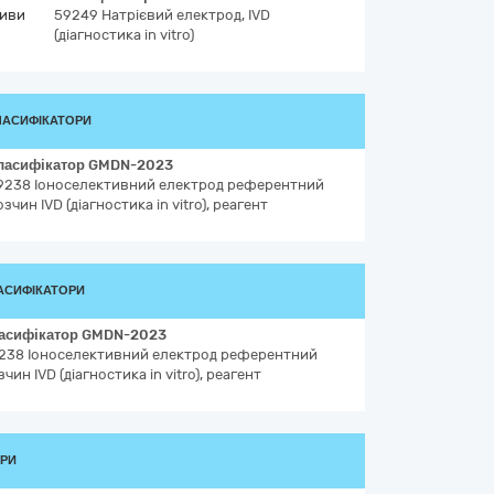
тиви
59249
Натрієвий електрод, IVD
(діагностика in vitro)
ЛАСИФІКАТОРИ
ласифікатор
GMDN-2023
9238
Іоноселективний електрод референтний
озчин IVD (діагностика in vitro), реагент
АСИФІКАТОРИ
асифікатор
GMDN-2023
238
Іоноселективний електрод референтний
зчин IVD (діагностика in vitro), реагент
ОРИ