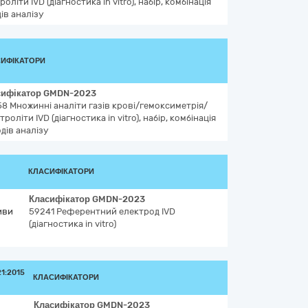
роліти IVD (діагностика in vitro), набір, комбінація
ів аналізу
ИФІКАТОРИ
сифікатор
GMDN-2023
58
Множинні аналіти газів крові/гемоксиметрія/
троліти IVD (діагностика in vitro), набір, комбінація
дів аналізу
КЛАСИФІКАТОРИ
Класифікатор
GMDN-2023
иви
59241
Референтний електрод IVD
(діагностика in vitro)
1:2015
КЛАСИФІКАТОРИ
Класифікатор
GMDN-2023