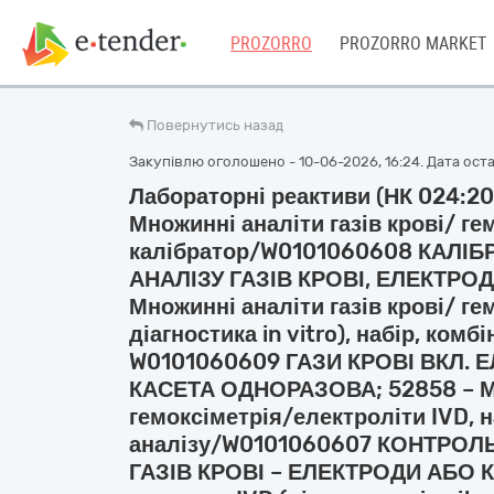
PROZORRO
PROZORRO MARKET
Повернутись назад
Закупівлю оголошено - 10-06-2026, 16:24. Дата остан
Лабораторні реактиви (НК 024:20
Множинні аналіти газів крові/ ге
калібратор/W0101060608 КАЛІБ
АНАЛІЗУ ГАЗІВ КРОВІ, ЕЛЕКТРОД
Множинні аналіти газів крові/ г
діагностика in vitro), набір, комб
W0101060609 ГАЗИ КРОВІ ВКЛ. 
КАСЕТА ОДНОРАЗОВА; 52858 – Мно
гемоксіметрія/електроліти IVD, н
аналізу/W0101060607 КОНТРОЛ
ГАЗІВ КРОВІ – ЕЛЕКТРОДИ АБО К