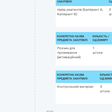
ЗАКУПІВЛІ
О
Набір реагентів (Калібрант A,
3
Калібрант B)
ш
КОНКРЕТНА НАЗВА
КІЛЬКІСТЬ /
ПРЕДМЕТА ЗАКУПІВЛІ
ОД.ВИМІРУ
Розчин для
1
промивання
штука
(активаційний)
КОНКРЕТНА НАЗВА
КІЛЬКІС
ПРЕДМЕТА ЗАКУПІВЛІ
ОД.ВИМІ
Контрольний матеріал
3
штука