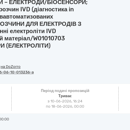
И – ЕЛЕКТРОДИ/БІОСЕНСОРИ;
зчин IVD (діагностика in
півавтоматизованих
РОЗЧИНИ ДЛЯ ЕЛЕКТРОДІВ З
ні електроліти IVD
ний матеріал/W01010703
И (ЕЛЕКТРОЛІТИ)
/
на DoZorro
6-06-10-013236-a
Період подачі пропозицій
Триває
з 10-06-2026, 16:24
по 18-06-2026, 00:00
00:00