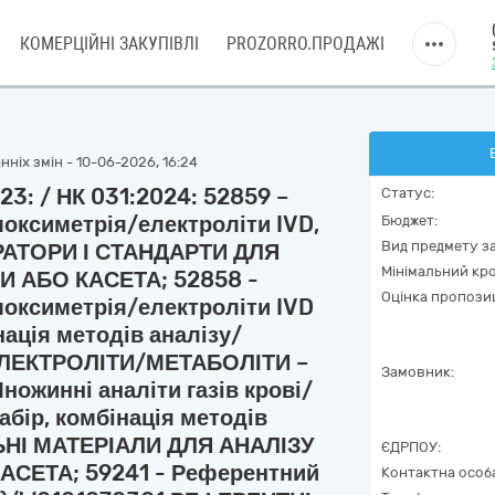
КОМЕРЦІЙНІ ЗАКУПІВЛІ
PROZORRO.ПРОДАЖІ
ніх змін - 10-06-2026, 16:24
23: / НК 031:2024: 52859 –
Статус:
моксиметрія/електроліти IVD,
Бюджет:
Вид предмету за
РАТОРИ І СТАНДАРТИ ДЛЯ
Мінімальний кро
И АБО КАСЕТА; 52858 -
Оцінка пропозиц
емоксиметрія/електроліти IVD
інація методів аналізу/
ЕЛЕКТРОЛІТИ/МЕТАБОЛІТИ –
Замовник:
жинні аналіти газів крові/
абір, комбінація методів
ЬНІ МАТЕРІАЛИ ДЛЯ АНАЛІЗУ
ЄДРПОУ:
АСЕТА; 59241 - Референтний
Контактна особ