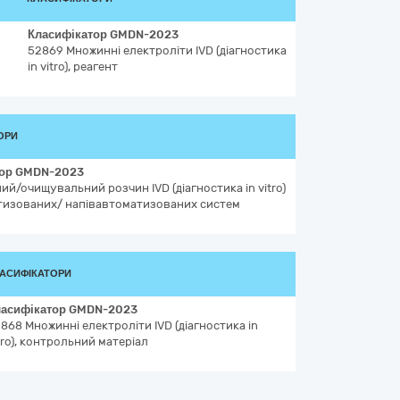
Класифікатор
GMDN-2023
52869
Множинні електроліти IVD (діагностика
in vitro), реагент
ОРИ
тор
GMDN-2023
ий/очищувальний розчин IVD (діагностика in vitro)
тизованих/ напівавтоматизованих систем
АСИФІКАТОРИ
ласифікатор
GMDN-2023
2868
Множинні електроліти IVD (діагностика in
tro), контрольний матеріал