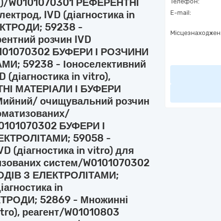
tro)/W0101070301 РЕФЕРЕНТНІ
Телефон:
ектрод, IVD (діагностика in
E-mail:
ЕКТРОДИ; 59238 -
Місцезнаходжен
ентний розчин IVD
/W0101070302 БУФЕРИ І РОЗЧИНИ
И; 59238 - Іоноселективний
(діагностика in vitro),
ТНІ МАТЕРІАЛИ І БУФЕРИ
 Мийний/ очищувальний розчин
втоматизованих/
0101070302 БУФЕРИ І
ЕКТРОЛІТАМИ; 59058 -
 (діагностика in vitro) для
изованих систем/W0101070302
ОДІВ З ЕЛЕКТРОЛІТАМИ;
іагностика in
КТРОДИ; 52869 - Множинні
vitro), реагент/W01010803