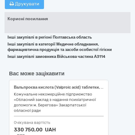
Друкувати
Корисні посилання
Інші закупівлі в регіоні Полтавська область
Інші закупівлі в категорії Медичне обладнання,
фармацевтична продукція та засоби особистої гігієни
Інші закупівлі замовника Військова частина А3114
Вас може зацікавити
Вальпроєва кислота (Valproic acid) таблетки, по 500 мг. код 33600000-6 Фармацевтична продукціяза ДК 021:2015
Комунальне некомерційне підприємство
«Обласний заклад з надання психіатричної
допомоги м. Берегова» Закарпатської
обласної ради
Очікувана вартість
330 750,00 UAH