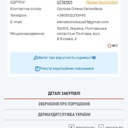
ЄДРПОУ:
07781101
Досьє YouControl
Контактна особа:
Орлова Олена Євгеніївна
Телефон:
+380502210945
E-mail:
elenalezinskaya21@gmail.com
36003,
Україна
,
Полтавська
Місцезнаходження:
область,
м Полтава,
вул.
В.Козака, 2
0
Витяг про відсутність судимості
Реєстр корупційних порушників
ДЕТАЛІ ЗАКУПІВЛІ
ЗВЕРНЕННЯ ПРО ПОРУШЕННЯ
ДЕРЖАУДИТСЛУЖБА УКРАЇНИ
+
-
відкрити всі
закрити всі