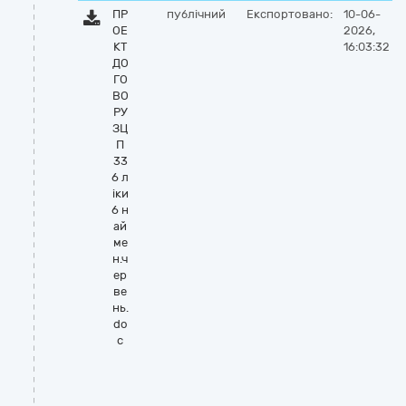
ПР
публічний
Експортовано:
10-06-
ОЕ
2026,
КТ
16:03:32
ДО
ГО
ВО
РУ
ЗЦ
П
33
6 л
іки
6 н
ай
ме
н.ч
ер
ве
нь.
do
c