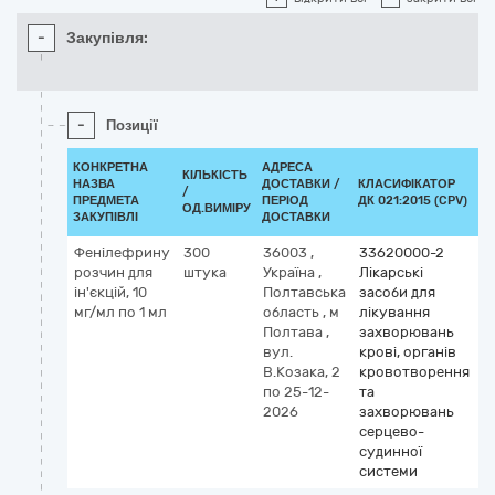
-
Закупівля:
-
Позиції
КОНКРЕТНА
АДРЕСА
КІЛЬКІСТЬ
НАЗВА
ДОСТАВКИ /
КЛАСИФІКАТОР
/
К
ПРЕДМЕТА
ПЕРІОД
ДК 021:2015 (CPV)
ОД.ВИМІРУ
ЗАКУПІВЛІ
ДОСТАВКИ
Фенілефрину
300
36003
,
33620000-2
розчин для
штука
Україна
,
Лікарські
ін'єкцій, 10
Полтавська
засоби для
мг/мл по 1 мл
область
,
м
лікування
Полтава
,
захворювань
вул.
крові, органів
В.Козака, 2
кровотворення
по 25-12-
та
2026
захворювань
серцево-
судинної
системи