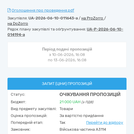
Оголошення про проведення.pdf
Закупівля:
UA-2026-06-10-011643-a
/
на ProZorro
/
на DoZorro
Рядок плану закупівлі та обґрунтування:
UA-P-2026-06-10-
014194-a
Період подачі пропозицій
з 10-06-2026, 16:08
по 13-06-2026, 16:08
ЗАПИТ (ЦІНИ) ПРОПОЗИЦІЙ
ОЧІКУВАННЯ ПРОПОЗИЦІЙ
Статус:
Бюджет:
21 000
UAH
(з ПДВ)
Вид предмету закупівлі:
Товари
Оцінка пропозицій:
За вартістю придбання
Попередній етап:
Так
Перейти до відбору
Замовник:
Військова частина А3114