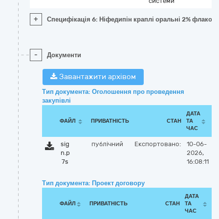
системи
+
Специфікація 6: Ніфедипін краплі оральні 2% флакон 
-
Документи
Завантажити архівом
Тип документа: Оголошення про проведення
закупівлі
ДАТА
ФАЙЛ
ПРИВАТНІСТЬ
СТАН
ТА
ЧАС
sig
публічний
Експортовано:
10-06-
n.p
2026,
7s
16:08:11
Тип документа: Проект договору
ДАТА
ФАЙЛ
ПРИВАТНІСТЬ
СТАН
ТА
ЧАС