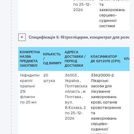
по 25-12-
та
2026
захворювань
серцево-
судинної
системи
+
Специфікація 5: Нітрогліцерин, концентрат для розчину
КОНКРЕТНА
АДРЕСА
КІЛЬКІСТЬ
НАЗВА
ДОСТАВКИ /
КЛАСИФІКАТОР
/
КЛАС
ПРЕДМЕТА
ПЕРІОД
ДК 021:2015 (CPV)
ОД.ВИМІРУ
ЗАКУПІВЛІ
ДОСТАВКИ
Ніфедипін
20
36003
,
33620000-2
краплі
штука
Україна
,
Лікарські
оральні
Полтавська
засоби для
2%
область
,
м
лікування
флакон
Полтава
,
захворювань
по 25 мл
вул.
крові, органів
В.Козака, 2
кровотворення
по 25-12-
та
2026
захворювань
серцево-
судинної