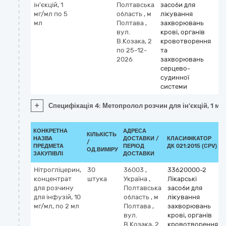
ін'єкцій, 1
Полтавська
засоби для
мг/мл по 5
область
,
м
лікування
мл
Полтава
,
захворювань
вул.
крові, органів
В.Козака, 2
кровотворення
по 25-12-
та
2026
захворювань
серцево-
судинної
системи
+
Специфікація 4: Метопролол розчин для ін'єкцій, 1 мг
КОНКРЕТНА
АДРЕСА
КІЛЬКІСТЬ
НАЗВА
ДОСТАВКИ /
КЛАСИФІКАТОР
/
ПРЕДМЕТА
ПЕРІОД
ДК 021:2015 (CPV)
ОД.ВИМІРУ
ЗАКУПІВЛІ
ДОСТАВКИ
Нітрогліцерин,
30
36003
,
33620000-2
концентрат
штука
Україна
,
Лікарські
для розчину
Полтавська
засоби для
для інфузій, 10
область
,
м
лікування
мг/мл, по 2 мл
Полтава
,
захворювань
вул.
крові, органів
В.Козака, 2
кровотворення