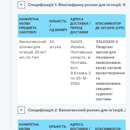
+
Специфікація 1: Фенілефрину розчин для ін'єкцій, 10 
КОНКРЕТНА
АДРЕСА
КІЛЬКІСТЬ
НАЗВА
ДОСТАВКИ /
КЛАСИФІКАТОР
/
ПРЕДМЕТА
ПЕРІОД
ДК 021:2015 (CPV)
ОД.ВИМІРУ
ЗАКУПІВЛІ
ДОСТАВКИ
Бензогексоній
50
36003
,
33620000-2
розчин для
штука
Україна
,
Лікарські
ін’єкцій, 25 мг/
Полтавська
засоби для
мл, по 1 мл
область
,
м
лікування
Полтава
,
захворювань
вул.
крові, органів
В.Козака, 2
кровотворення
по 25-12-
та
2026
захворювань
серцево-
судинної
системи
+
Специфікація 2: Бензогексоній розчин для ін’єкцій, 25
КОНКРЕТНА
АДРЕСА
КІЛЬКІСТЬ
НАЗВА
ДОСТАВКИ /
КЛАСИФІКАТОР