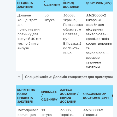
/
К
ПРЕДМЕТА
ПЕРІОД
ДК 021:2015 (CPV)
ОД.ВИМІРУ
ЗАКУПІВЛІ
ДОСТАВКИ
Допамін
50
36003
,
33620000-2
концентрат
штука
Україна
,
Лікарські
для
Полтавська
засоби для
приготування
область
,
м
лікування
розчину для
Полтава
,
захворювань
інфузій 40 мг/
вул.
крові, органів
мл, по 5 мл в
В.Козака, 2
кровотворення
ампулі
по 25-12-
та
2026
захворювань
серцево-
судинної
системи
+
Специфікація 3: Допамін концентрат для приготування
КОНКРЕТНА
АДРЕСА
КІЛЬКІСТЬ
НАЗВА
ДОСТАВКИ /
КЛАСИФІКАТОР
/
КЛ
ПРЕДМЕТА
ПЕРІОД
ДК 021:2015 (CPV)
ОД.ВИМІРУ
ЗАКУПІВЛІ
ДОСТАВКИ
Метопролол
10
36003
,
33620000-2
розчин для
штука
Україна
,
Лікарські