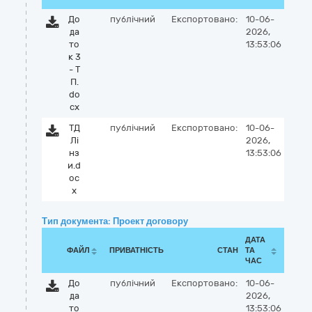
До
публічний
Експортовано:
10-06-
да
2026,
то
13:53:06
к 3
- Т
П.
do
cx
ТД
публічний
Експортовано:
10-06-
Лі
2026,
нз
13:53:06
и.d
oc
x
Тип документа: Проект договору
ДАТА
ФАЙЛ
ПРИВАТНІСТЬ
СТАН
ТА
ЧАС
До
публічний
Експортовано:
10-06-
да
2026,
то
13:53:06