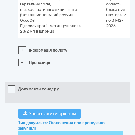
Офтальмологія,
область
к
в’язкоеластичні рідини – інше
Одеса
вул.
л
(Офтальмологічний розчин
Пастера, 9
OccuGel
по 31-12-
Гідроксипропілметилцелюлоза
2026
2% 2 мл в шприці)
+
Інформація по лоту
-
Пропозиції
-
Документи тендеру
Завантажити архівом
Тип документа: Оголошення про проведення
закупівлі