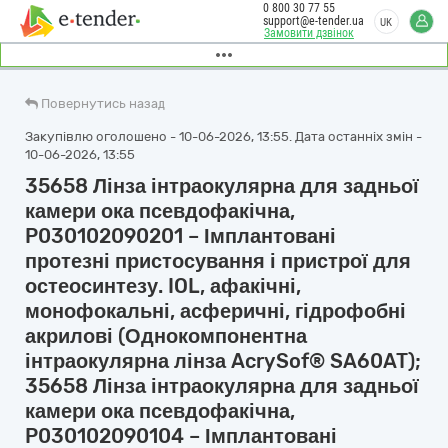
0 800 30 77 55
support@e-tender.ua
UK
Замовити дзвінок
Повернутись назад
Закупівлю оголошено - 10-06-2026, 13:55. Дата останніх змін -
10-06-2026, 13:55
35658 Лінза інтраокулярна для задньої
камери ока псевдофакічна,
P030102090201 – Імплантовані
протезні пристосування і пристрої для
остеосинтезу. IOL, афакічні,
монофокальні, асферичні, гідрофобні
акрилові (Однокомпонентна
інтраокулярна лінза AcrySof® SA60AT);
35658 Лінза інтраокулярна для задньої
камери ока псевдофакічна,
P030102090104 – Імплантовані