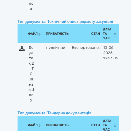
oc
x
Тип документа: Технічний опис предмету закупівлі
ДАТА
ФАЙЛ
ПРИВАТНІСТЬ
СТАН
ТА
ЧАС
До
публічний
Експортовано:
10-06-
да
2026,
то
13:53:06
к 2
- Т
С
Лі
нз
и.d
oc
x
Тип документа: Тендерна документація
ДАТА
ФАЙЛ
ПРИВАТНІСТЬ
СТАН
ТА
ЧАС