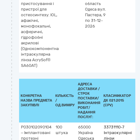
пристосування і
область
пристрої для
Одеса
вул.
остеосинтезу. IOL,
Пастера, 9
афакічні,
по 31-12-
монофокальні,
2026
асферичні,
гідрофобні
акрилові
(Однокомпонентна
інтраокулярна
лінза AcrySof®
SA60AT)
АДРЕСА
ДОСТАВКИ /
СТРОК
КОНКРЕТНА
КІЛЬКІСТЬ
КЛАСИФІКАТОР
ПОСТАВКИ/
НАЗВА ПРЕДМЕТА
/
ДК 021:2015
КЛ
ВИКОНАННЯ
ЗАКУПІВЛІ
ОД.ВИМІРУ
(CPV)
РОБІТ/
НАДАННЯ
ПОСЛУГ:
P030102090104
100
65000
33731110-7
К
– Імплантовані
штука
Україна
Інтраокулярні
G
протезні
Одеська
лінзи
3