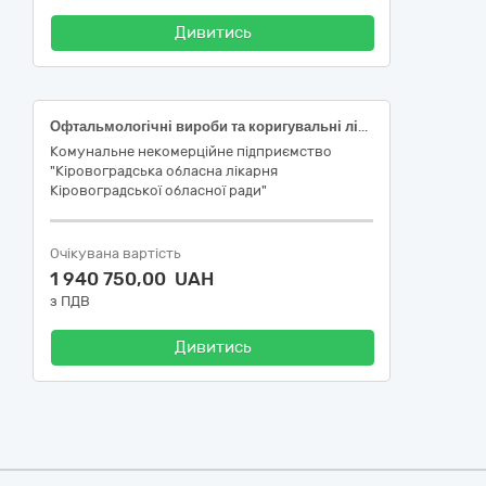
Дивитись
Офтальмологічні вироби та коригувальні лінзи (Витратні матеріали для проведення оперативних втручань при катаракті)
Комунальне некомерційне підприємство
"Кіровоградська обласна лікарня
Кіровоградської обласної ради"
Очікувана вартість
1 940 750,00 UAH
з ПДВ
Дивитись