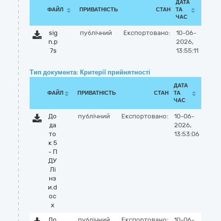
ДАТА
ФАЙЛ
ПРИВАТНІСТЬ
СТАН
ТА
ЧАС
sig
публічний
Експортовано:
10-06-
n.p
2026,
7s
13:55:11
Тип документа: Критерії прийнятності
ДАТА
ФАЙЛ
ПРИВАТНІСТЬ
СТАН
ТА
ЧАС
До
публічний
Експортовано:
10-06-
да
2026,
то
13:53:06
к 5
- П
ДУ
Лі
нз
и.d
oc
x
До
публічний
Експортовано:
10-06-