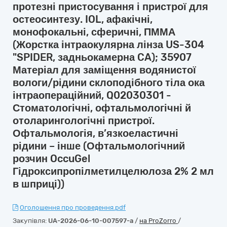
протезні пристосування і пристрої для
остеосинтезу. IOL, афакічні,
монофокальні, сферичні, ПММА
(Жорстка інтраокулярна лінза US-304
"SPIDER, задньокамерна CA); 35907
Матеріал для заміщення водянистої
вологи/рідини склоподібного тіла ока
інтраопераційний, Q02030301 -
Стоматологічні, офтальмологічні й
отоларингологічні пристрої.
Офтальмологія, в’язкоеластичні
рідини – інше (Офтальмологічний
розчин OccuGel
Гідроксипропілметилцелюлоза 2% 2 мл
в шприці))
Оголошення про проведення.pdf
Закупівля:
UA-2026-06-10-007597-a
/
на ProZorro
/