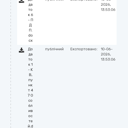
да
2026,
то
13:53:06
к 6
- П
Д
П.
do
cx
До
публічний
Експортовано:
10-06-
да
2026,
то
13:53:06
к 1
- К
В,
пу
нк
т 4
7 О
со
бл
ив
ос
те
й.d