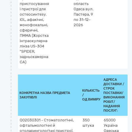
пристосування
область
і
і пристрої для
Одеса
вул.
дл
остеосинтезу.
Пастера, 9
к
IOL, афакічні,
по 31-12-
п
монофокальні,
2026
сферичні,
ПММА (Жорстка
інтраокулярна
лінза US-304
"SPIDER,
задньокамерна
CA)
АДРЕСА
ДОСТАВКИ /
СТРОК
КІЛЬКІСТЬ
КЛ
КОНКРЕТНА НАЗВА ПРЕДМЕТА
ПОСТАВКИ/
/
ДК
ЗАКУПІВЛІ
ВИКОНАННЯ
ОД.ВИМІРУ
(C
РОБІТ/
НАДАННЯ
ПОСЛУГ:
Q02030301 - Стоматологічні,
350
65000
3
офтальмологічні й
штука
Україна
Р
отоларингологічні пристрої.
Одеська
до