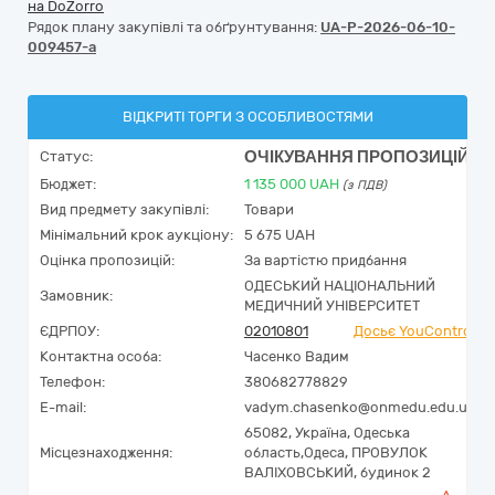
на DoZorro
Рядок плану закупівлі та обґрунтування:
UA-P-2026-06-10-
009457-a
ВІДКРИТІ ТОРГИ З ОСОБЛИВОСТЯМИ
ОЧІКУВАННЯ ПРОПОЗИЦІЙ
Статус:
Бюджет:
1 135 000
UAH
(з ПДВ)
Вид предмету закупівлі:
Товари
Мінімальний крок аукціону:
5 675 UAH
Оцінка пропозицій:
За вартістю придбання
ОДЕСЬКИЙ НАЦІОНАЛЬНИЙ
Замовник:
МЕДИЧНИЙ УНІВЕРСИТЕТ
ЄДРПОУ:
02010801
Досьє YouControl
Контактна особа:
Часенко Вадим
Телефон:
380682778829
E-mail:
vadym.chasenko@onmedu.edu.ua
65082,
Україна
,
Одеська
Місцезнаходження:
область,
Одеса,
ПРОВУЛОК
ВАЛІХОВСЬКИЙ, будинок 2