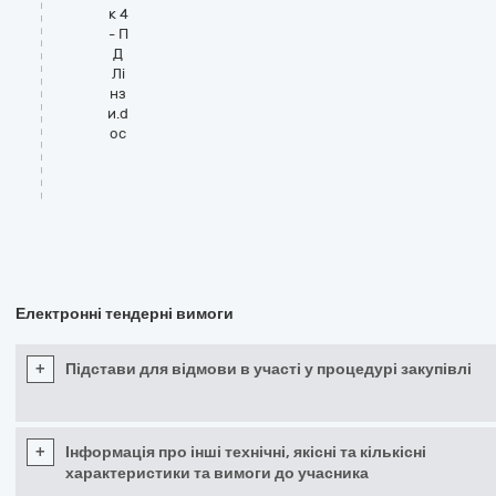
к 4
- П
Д
Лі
нз
и.d
oc
Електронні тендерні вимоги
+
Підстави для відмови в участі у процедурі закупівлі
+
Інформація про інші технічні, якісні та кількісні
характеристики та вимоги до учасника