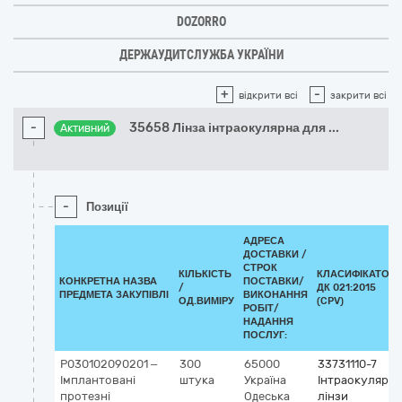
DOZORRO
ДЕРЖАУДИТСЛУЖБА УКРАЇНИ
+
-
відкрити всі
закрити всі
-
35658 Лінза інтраокулярна для
...
Активний
-
Позиції
АДРЕСА
ДОСТАВКИ /
СТРОК
КІЛЬКІСТЬ
КЛАСИФІКАТОР
КОНКРЕТНА НАЗВА
ПОСТАВКИ/
/
ДК 021:2015
ПРЕДМЕТА ЗАКУПІВЛІ
ВИКОНАННЯ
ОД.ВИМІРУ
(CPV)
РОБІТ/
НАДАННЯ
ПОСЛУГ:
P030102090201 –
300
65000
33731110-7
Імплантовані
штука
Україна
Інтраокулярні
протезні
Одеська
лінзи