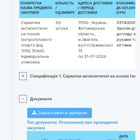
КОНКРЕТНА
КІЛЬКІСТЬ
АДРЕСА ДОСТАВКИ
КЛАСИФІКАТ
НАЗВА ПРЕДМЕТА
/
/ ПЕРІОД
ДК 021:2015
ЗАКУПІВЛІ
ОД.ВИМІРУ
ДОСТАВКИ
(CPV)
Серветки
50
11700
,
Україна
,
33740000-
антисептичні
штука
Житомирська
Засоби для
на основі
область
,
догляду за
Ізопропілового
м.Звягель
,
руками та
спирту (від
вул.Н.Оржевської
нігтями
70%), 30х65,
13
Індивідуальна
по 31-07-2026
упаковка
+
Специфікація 1: Серветки антисептичні на основі Ізоп
-
Документи
Завантажити архівом
Тип документа: Оголошення про проведення
закупівлі
ДАТА