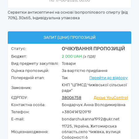
по 17-06-2026, 00:00
Серветки антисептичні на основі Ізопропілового спирту (від
70%), 30х65, Індивідуальна упаковка
ЗАПИТ (ЦІНИ) ПРОПОЗИЦІЙ
ОЧІКУВАННЯ ПРОПОЗИЦІЙ
Статус:
Бюджет:
2 000
UAH
(з ПДВ)
Вид предмету закупівлі:
Товари
Оцінка пропозицій:
За вартістю придбання
Попередній етап:
Так
Перейти до відбору
КНП "ЦПМСД Чижівської сільської
Замовник:
ради"
ЄДРПОУ:
38006758
Досьє YouControl
Контактна особа:
Бондарчук Анна Володимирівна
Телефон:
+380414120919
E-mail:
bondarchukanna1992@ukr.net
11725,
Україна
,
Житомирська
Місцезнаходження:
область,
село Чижівка,
вулиця
Соборності 6