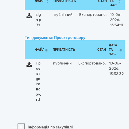
ФАЙЛ
ПРИВАТНІСТЬ
СТАН
ТА
ЧАС
sig
публічний
Експортовано:
10-06-
n.p
2026,
7s
13:34:11
Тип документа: Проект договору
ДАТА
ФАЙЛ
ПРИВАТНІСТЬ
СТАН
ТА
ЧАС
Пр
публічний
Експортовано:
10-06-
ое
2026,
кт
13:32:39
до
го
во
ру.
rtf
+
Інформація по закупівлі