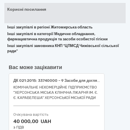
Корисні посилання
Інші закупівлі в регіоні Житомирська область
Інші закупівлі в категорії Медичне обладнання,
фармацевтична продукція та засоби особистої гігієни
Інші закупівлі замовника КНП "ЦПМСД Чижівської сільської
ради"
Вас може зацікавити
ДК 021:2015: 33740000 – 9 Засоби для догляду за руками та нігтями Серветка із неткан.матеріалу просоч 70% ізопр.спиртом, розмір 56х65 Серветки для дезінфекції та очищення медичних виробів «Неосептін Перевін (Neoseptin Perevin)», для УЗД
КОМУНАЛЬНЕ НЕКОМЕРЦІЙНЕ ПІДПРИЄМСТВО
"ХЕРСОНСЬКА МІСЬКА КЛІНІЧНА ЛІКАРНЯ ІМ. Є.
Є. КАРАБЕЛЕША" ХЕРСОНСЬКОЇ МІСЬКОЇ РАДИ
Очікувана вартість
40 000,00 UAH
з ПДВ