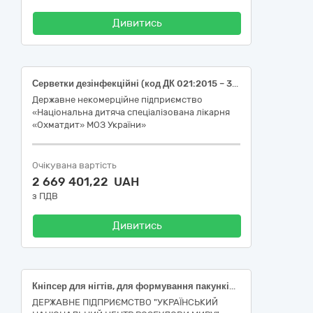
Дивитись
Серветки дезінфекційні (код ДК 021:2015 – 33740000-9 Засоби для догляду за руками та нігтями)
Державне некомерційне підприємство
«Національна дитяча спеціалізована лікарня
«Охматдит» МОЗ України»
Очікувана вартість
2 669 401,22 UAH
з ПДВ
Дивитись
Кніпсер для нігтів, для формування пакунків речами для задоволення основних (базових) потреб осіб, які були позбавлені свободи внаслідок збройної агресії російської федерації проти України, після їх звільнення для забезпечення проведення протокольного заходу
ДЕРЖАВНЕ ПІДПРИЄМСТВО "УКРАЇНСЬКИЙ