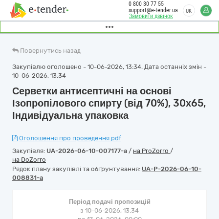
0 800 30 77 55
support@e-tender.ua
UK
Замовити дзвінок
Повернутись назад
Закупівлю оголошено - 10-06-2026, 13:34. Дата останніх змін -
10-06-2026, 13:34
Серветки антисептичні на основі
Ізопропілового спирту (від 70%), 30х65,
Індивідуальна упаковка
Оголошення про проведення.pdf
Закупівля:
UA-2026-06-10-007177-a
/
на ProZorro
/
на DoZorro
Рядок плану закупівлі та обґрунтування:
UA-P-2026-06-10-
008831-a
Період подачі пропозицій
з 10-06-2026, 13:34