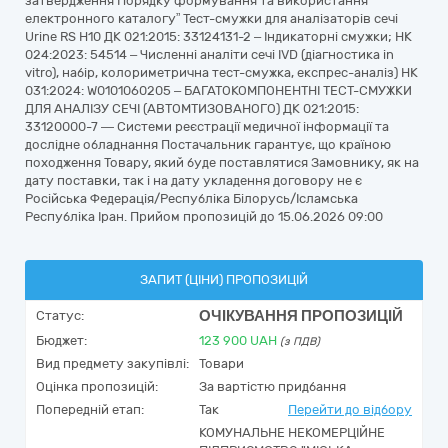
затвердження Порядку формування та використання
електронного каталогу” Тест-смужки для аналізаторів сечі
Urine RS H10 ДК 021:2015: 33124131-2 – Індикаторні смужки; НК
024:2023: 54514 – Численні аналіти сечі IVD (діагностика in
vitro), набір, колориметрична тест-смужка, експрес-аналіз) НК
031:2024: W0101060205 – БАГАТОКОМПОНЕНТНІ ТЕСТ-СМУЖКИ
ДЛЯ АНАЛІЗУ СЕЧІ (АВТОМТИЗОВАНОГО) ДК 021:2015:
33120000-7 — Системи реєстрації медичної інформації та
дослідне обладнання Постачальник гарантує, що країною
походження Товару, який буде поставлятися Замовнику, як на
дату поставки, так і на дату укладення договору не є
Російська Федерація/Республіка Білорусь/Ісламська
Республіка Іран. Прийом пропозицій до 15.06.2026 09:00
ЗАПИТ (ЦІНИ) ПРОПОЗИЦІЙ
ОЧІКУВАННЯ ПРОПОЗИЦІЙ
Статус:
Бюджет:
123 900
UAH
(з ПДВ)
Вид предмету закупівлі:
Товари
Оцінка пропозицій:
За вартістю придбання
Попередній етап:
Так
Перейти до відбору
КОМУНАЛЬНЕ НЕКОМЕРЦІЙНЕ