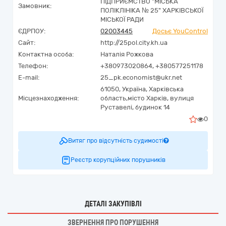
ПІДПРИЄМСТВО "МІСЬКА
Замовник:
ПОЛІКЛІНІКА № 25" ХАРКІВСЬКОЇ
МІСЬКОЇ РАДИ
ЄДРПОУ:
02003445
Досьє YouControl
Сайт:
http://25pol.city.kh.ua
Контактна особа:
Наталія Рожкова
Телефон:
+380973020864, +380577251178
E-mail:
25_pk.economist@ukr.net
61050,
Україна
,
Харківська
Місцезнаходження:
область,
місто Харків,
вулиця
Руставелі, будинок 14
0
Витяг про відсутність судимості
Реєстр корупційних порушників
ДЕТАЛІ ЗАКУПІВЛІ
ЗВЕРНЕННЯ ПРО ПОРУШЕННЯ