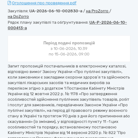
Оголошення про проведення.pdf
Закупівля:
UA-2026-06-10-002830-a
/
на ProZorro
/
на DoZorro
Рядок плану закупівлі та обґрунтування:
UA-P-2026-06-10-
000413-a
Період подачі пропозицій
з 10-06-2026, 10:39
по 15-06-2026, 09:00
Запит пропозицій постачальників в електронному каталозі,
відповідно вимог Закону України «Про публічні закупівлі»,
коли замовники є закладами охорони здоров’я та здійснюють
закупівлі лікарських засобів та медичних виробів за
переліком згідно з додатком 1 Постанови Кабінету Міністрів
України від 12 жовтня 2022 р. № 1178 «Про затвердження
особливостей здійснення публічних закупівель товарів, робіт
і послуг для замовників, передбачених Законом України «Про
публічні закупівлі», на період дії правового режиму воєнного
стану в Україні та протягом 90 днів з дня його припинення або
скасування» (із змінами), у відповідності пункту 11 -1 цих
особливостей та порядку, встановленому постановою
Кабінету Міністрів України від 14 вересня 2020 р. № 822 “Про