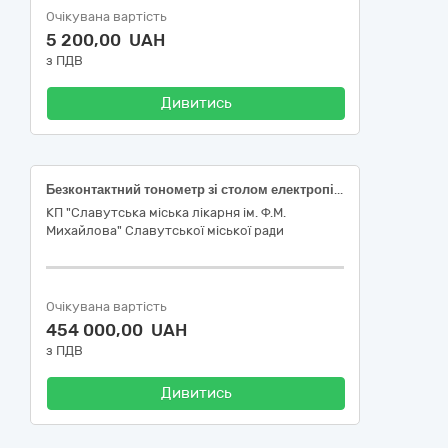
Очікувана вартість
5 200,00 UAH
з ПДВ
Дивитись
Безконтактний тонометр зі столом електропідйомним ДК 021:2015: 33120000-7 - Системи реєстрації медичної інформації та дослідне обладнання (НК 024:2023 35399 Тонометр офтальмонологічний із живленням від мережі, НК 031:2024 - Z12120122 Тонометри)
КП "Славутська міська лікарня ім. Ф.М.
Михайлова" Славутської міської ради
Очікувана вартість
454 000,00 UAH
з ПДВ
Дивитись