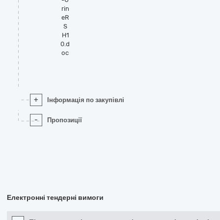
rin
eR
S
H1
0.d
oc
+
Інформація по закупівлі
-
Пропозиції
Електронні тендерні вимоги