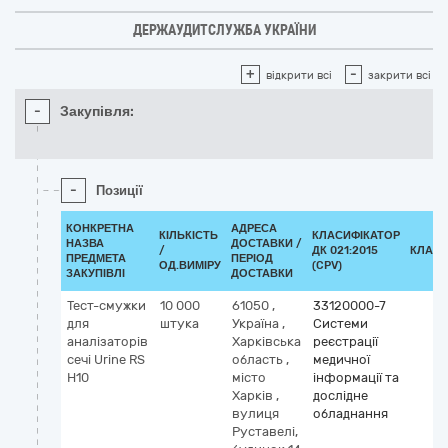
ДЕРЖАУДИТСЛУЖБА УКРАЇНИ
+
-
відкрити всі
закрити всі
-
Закупівля:
-
Позиції
КОНКРЕТНА
АДРЕСА
КІЛЬКІСТЬ
КЛАСИФІКАТОР
НАЗВА
ДОСТАВКИ /
/
ДК 021:2015
КЛАСИ
ПРЕДМЕТА
ПЕРІОД
ОД.ВИМІРУ
(CPV)
ЗАКУПІВЛІ
ДОСТАВКИ
Тест-смужки
10 000
61050
,
33120000-7
для
штука
Україна
,
Системи
аналізаторів
Харківська
реєстрації
сечі Urine RS
область
,
медичної
H10
місто
інформації та
Харків
,
дослідне
вулиця
обладнання
Руставелі,