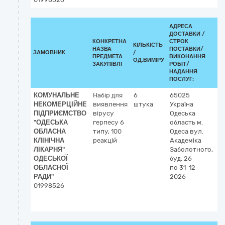
АДРЕСА
ДОСТАВКИ /
КОНКРЕТНА
СТРОК
КІЛЬКІСТЬ
К
НАЗВА
ПОСТАВКИ/
ЗАМОВНИК
/
ДК
ПРЕДМЕТА
ВИКОНАННЯ
ОД.ВИМІРУ
(C
ЗАКУПІВЛІ
РОБІТ/
НАДАННЯ
ПОСЛУГ:
КОМУНАЛЬНЕ
Набір для
6
65025
3
НЕКОМЕРЦІЙНЕ
виявлення
штука
Україна
Л
ПІДПРИЄМСТВО
вірусу
Одеська
р
"ОДЕСЬКА
герпесу 6
область
м.
ОБЛАСНА
типу, 100
Одеса
вул.
КЛІНІЧНА
реакцій
Академіка
ЛІКАРНЯ"
Заболотного,
ОДЕСЬКОЇ
буд. 26
ОБЛАСНОЇ
по 31-12-
РАДИ"
2026
01998526