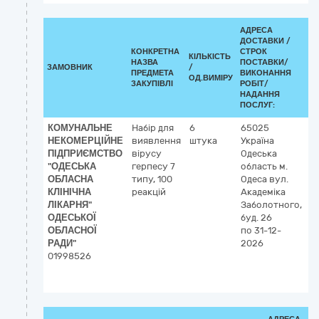
АДРЕСА
ДОСТАВКИ /
КОНКРЕТНА
СТРОК
КІЛЬКІСТЬ
К
НАЗВА
ПОСТАВКИ/
ЗАМОВНИК
/
ДК
ПРЕДМЕТА
ВИКОНАННЯ
ОД.ВИМІРУ
(C
ЗАКУПІВЛІ
РОБІТ/
НАДАННЯ
ПОСЛУГ:
КОМУНАЛЬНЕ
Набір для
6
65025
3
НЕКОМЕРЦІЙНЕ
виявлення
штука
Україна
Л
ПІДПРИЄМСТВО
вірусу
Одеська
р
"ОДЕСЬКА
герпесу 7
область
м.
ОБЛАСНА
типу, 100
Одеса
вул.
КЛІНІЧНА
реакцій
Академіка
ЛІКАРНЯ"
Заболотного,
ОДЕСЬКОЇ
буд. 26
ОБЛАСНОЇ
по 31-12-
РАДИ"
2026
01998526