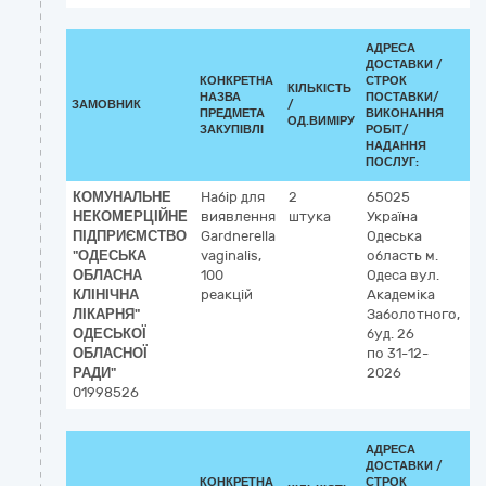
АДРЕСА
ДОСТАВКИ /
КОНКРЕТНА
СТРОК
КІЛЬКІСТЬ
К
НАЗВА
ПОСТАВКИ/
ЗАМОВНИК
/
ДК
ПРЕДМЕТА
ВИКОНАННЯ
ОД.ВИМІРУ
(C
ЗАКУПІВЛІ
РОБІТ/
НАДАННЯ
ПОСЛУГ:
КОМУНАЛЬНЕ
Набір для
2
65025
3
НЕКОМЕРЦІЙНЕ
виявлення
штука
Україна
Л
ПІДПРИЄМСТВО
Gardnerella
Одеська
р
"ОДЕСЬКА
vaginalis,
область
м.
ОБЛАСНА
100
Одеса
вул.
КЛІНІЧНА
реакцій
Академіка
ЛІКАРНЯ"
Заболотного,
ОДЕСЬКОЇ
буд. 26
ОБЛАСНОЇ
по 31-12-
РАДИ"
2026
01998526
АДРЕСА
ДОСТАВКИ /
КОНКРЕТНА
СТРОК