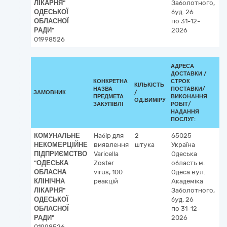
ЛІКАРНЯ"
Заболотного,
ОДЕСЬКОЇ
буд. 26
ОБЛАСНОЇ
по 31-12-
РАДИ"
2026
01998526
АДРЕСА
ДОСТАВКИ /
КОНКРЕТНА
СТРОК
КІЛЬКІСТЬ
К
НАЗВА
ПОСТАВКИ/
ЗАМОВНИК
/
ДК
ПРЕДМЕТА
ВИКОНАННЯ
ОД.ВИМІРУ
(C
ЗАКУПІВЛІ
РОБІТ/
НАДАННЯ
ПОСЛУГ:
КОМУНАЛЬНЕ
Набір для
2
65025
3
НЕКОМЕРЦІЙНЕ
виявлення
штука
Україна
Л
ПІДПРИЄМСТВО
Varicella
Одеська
р
"ОДЕСЬКА
Zoster
область
м.
ОБЛАСНА
virus, 100
Одеса
вул.
КЛІНІЧНА
реакцій
Академіка
ЛІКАРНЯ"
Заболотного,
ОДЕСЬКОЇ
буд. 26
ОБЛАСНОЇ
по 31-12-
РАДИ"
2026
01998526