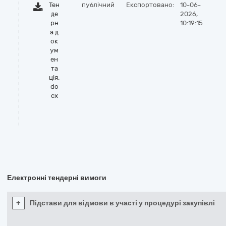
Тен
публічний
Експортовано:
10-06-
де
2026,
рн
10:19:15
а д
ок
ум
ен
та
ція.
do
cx
Електронні тендерні вимоги
+
Підстави для відмови в участі у процедурі закупівлі