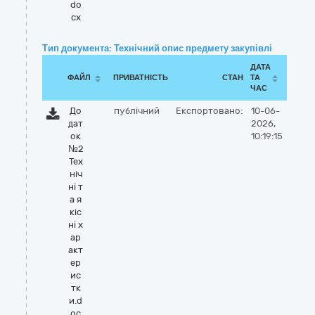
do
cx
Тип документа: Технічний опис предмету закупівлі
ДАТА
ФАЙЛ
ПРИВАТНІСТЬ
СТАН
ТА
ЧАС
До
публічний
Експортовано:
10-06-
дат
2026,
ок
10:19:15
№2
Тех
ніч
ні т
а я
кіс
ні х
ар
акт
ер
ис
тк
и.d
oc