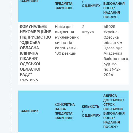
ЗАМОВНИК
/
ПРЕДМЕТА
ВИКОНАННЯ
ОД.ВИМІРУ
ЗАКУПІВЛІ
РОБІТ/
НАДАННЯ
ПОСЛУГ:
КОМУНАЛЬНЕ
Набір для
2
65025
НЕКОМЕРЦІЙНЕ
виділення
штука
Україна
ПІДПРИЄМСТВО
нуклеїнових
Одеська
"ОДЕСЬКА
кислот із
область
м.
ОБЛАСНА
колонками,
Одеса
вул.
КЛІНІЧНА
100 реакцій
Академіка
ЛІКАРНЯ"
Заболотного,
ОДЕСЬКОЇ
буд. 26
ОБЛАСНОЇ
по 31-12-
РАДИ"
2026
01998526
АДРЕСА
ДОСТАВКИ /
КОНКРЕТНА
СТРОК
КІЛЬКІСТЬ
НАЗВА
ПОСТАВКИ/
ЗАМОВНИК
/
ПРЕДМЕТА
ВИКОНАННЯ
ОД.ВИМІРУ
ЗАКУПІВЛІ
РОБІТ/
НАДАННЯ
ПОСЛУГ: