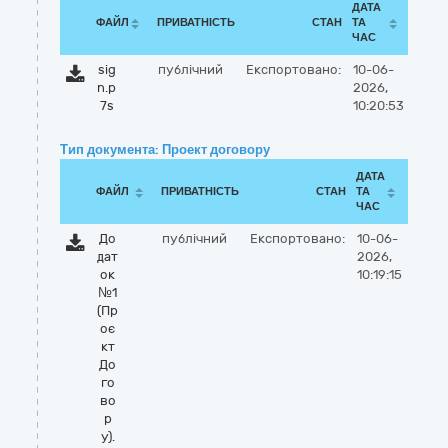
ДАТА
ФАЙЛ
ПРИВАТНІСТЬ
СТАН
ТА
ЧАС
sig
публічний
Експортовано:
10-06-
n.p
2026,
7s
10:20:53
Тип документа: Проект договору
ДАТА
ФАЙЛ
ПРИВАТНІСТЬ
СТАН
ТА
ЧАС
До
публічний
Експортовано:
10-06-
дат
2026,
ок
10:19:15
№1
(Пр
оє
кт
До
го
во
р
у).