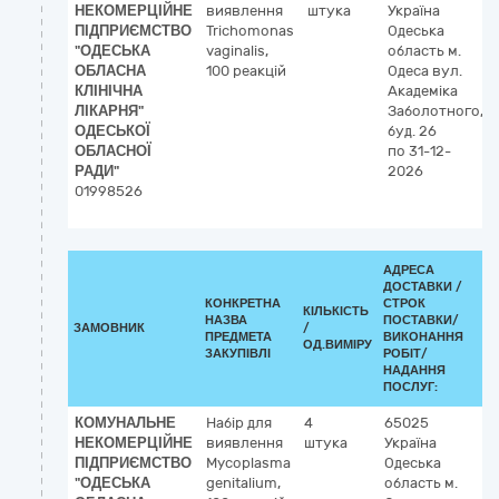
НЕКОМЕРЦІЙНЕ
виявлення
штука
Україна
ПІДПРИЄМСТВО
Trichomonas
Одеська
"ОДЕСЬКА
vaginalis,
область
м.
ОБЛАСНА
100 реакцій
Одеса
вул.
КЛІНІЧНА
Академіка
ЛІКАРНЯ"
Заболотного,
ОДЕСЬКОЇ
буд. 26
ОБЛАСНОЇ
по 31-12-
РАДИ"
2026
01998526
АДРЕСА
ДОСТАВКИ /
КОНКРЕТНА
СТРОК
КІЛЬКІСТЬ
НАЗВА
ПОСТАВКИ/
ЗАМОВНИК
/
Д
ПРЕДМЕТА
ВИКОНАННЯ
ОД.ВИМІРУ
(
ЗАКУПІВЛІ
РОБІТ/
НАДАННЯ
ПОСЛУГ:
КОМУНАЛЬНЕ
Набір для
4
65025
НЕКОМЕРЦІЙНЕ
виявлення
штука
Україна
ПІДПРИЄМСТВО
Mycoplasma
Одеська
"ОДЕСЬКА
genitalium,
область
м.