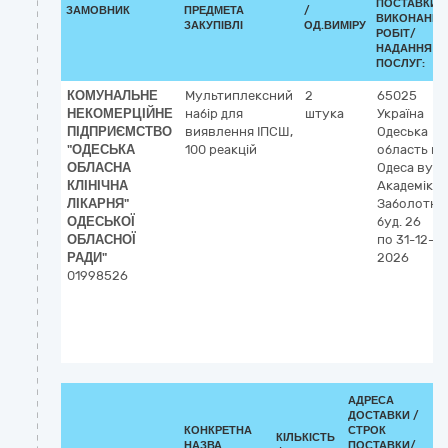
ПОСТАВКИ/
ЗАМОВНИК
ПРЕДМЕТА
/
ВИКОНАННЯ
ЗАКУПІВЛІ
ОД.ВИМІРУ
РОБІТ/
НАДАННЯ
ПОСЛУГ:
КОМУНАЛЬНЕ
Мультиплексний
2
65025
НЕКОМЕРЦІЙНЕ
набір для
штука
Україна
ПІДПРИЄМСТВО
виявлення ІПСШ,
Одеська
"ОДЕСЬКА
100 реакцій
область
м.
ОБЛАСНА
Одеса
вул.
КЛІНІЧНА
Академіка
ЛІКАРНЯ"
Заболотно
ОДЕСЬКОЇ
буд. 26
ОБЛАСНОЇ
по 31-12-
РАДИ"
2026
01998526
АДРЕСА
ДОСТАВКИ /
КОНКРЕТНА
СТРОК
КІЛЬКІСТЬ
НАЗВА
ПОСТАВКИ/