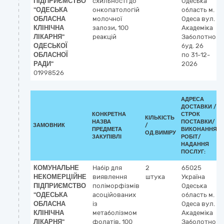
ПІДПРИЄМСТВО
схильності до
Одеська
"ОДЕСЬКА
онкопатологій
область
м.
ОБЛАСНА
молочної
Одеса
вул.
КЛІНІЧНА
залози, 100
Академіка
ЛІКАРНЯ"
реакцій
Заболотного
ОДЕСЬКОЇ
буд. 26
ОБЛАСНОЇ
по 31-12-
РАДИ"
2026
01998526
АДРЕСА
ДОСТАВКИ /
КОНКРЕТНА
СТРОК
КІЛЬКІСТЬ
НАЗВА
ПОСТАВКИ/
ЗАМОВНИК
/
ПРЕДМЕТА
ВИКОНАННЯ
ОД.ВИМІРУ
ЗАКУПІВЛІ
РОБІТ/
НАДАННЯ
ПОСЛУГ:
КОМУНАЛЬНЕ
Набір для
2
65025
НЕКОМЕРЦІЙНЕ
виявлення
штука
Україна
ПІДПРИЄМСТВО
поліморфізмів
Одеська
"ОДЕСЬКА
асоційованих
область
м.
ОБЛАСНА
із
Одеса
вул.
КЛІНІЧНА
метаболізмом
Академіка
ЛІКАРНЯ"
фолатів, 100
Заболотного