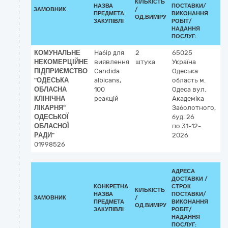
КІЛЬКІСТЬ
К
НАЗВА
ПОСТАВКИ/
ЗАМОВНИК
/
ДК
ПРЕДМЕТА
ВИКОНАННЯ
ОД.ВИМІРУ
(C
ЗАКУПІВЛІ
РОБІТ/
НАДАННЯ
ПОСЛУГ:
КОМУНАЛЬНЕ
Набір для
2
65025
3
НЕКОМЕРЦІЙНЕ
виявлення
штука
Україна
Л
ПІДПРИЄМСТВО
Candida
Одеська
р
"ОДЕСЬКА
albicans,
область
м.
ОБЛАСНА
100
Одеса
вул.
КЛІНІЧНА
реакцій
Академіка
ЛІКАРНЯ"
Заболотного,
ОДЕСЬКОЇ
буд. 26
ОБЛАСНОЇ
по 31-12-
РАДИ"
2026
01998526
АДРЕСА
ДОСТАВКИ /
КОНКРЕТНА
СТРОК
КІЛЬКІСТЬ
К
НАЗВА
ПОСТАВКИ/
ЗАМОВНИК
/
ДК
ПРЕДМЕТА
ВИКОНАННЯ
ОД.ВИМІРУ
(C
ЗАКУПІВЛІ
РОБІТ/
НАДАННЯ
ПОСЛУГ: