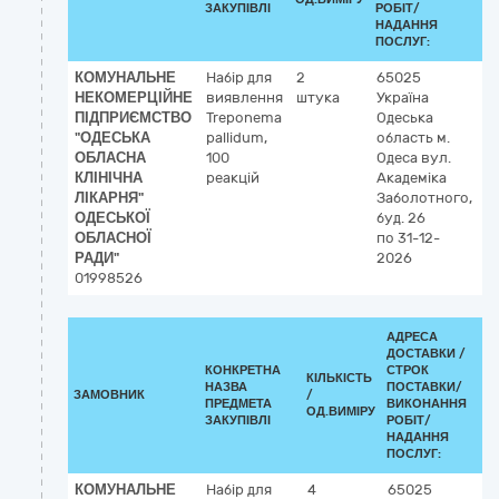
ЗАКУПІВЛІ
РОБІТ/
НАДАННЯ
ПОСЛУГ:
КОМУНАЛЬНЕ
Набір для
2
65025
3
НЕКОМЕРЦІЙНЕ
виявлення
штука
Україна
Л
ПІДПРИЄМСТВО
Treponema
Одеська
р
"ОДЕСЬКА
pallidum,
область
м.
ОБЛАСНА
100
Одеса
вул.
КЛІНІЧНА
реакцій
Академіка
ЛІКАРНЯ"
Заболотного,
ОДЕСЬКОЇ
буд. 26
ОБЛАСНОЇ
по 31-12-
РАДИ"
2026
01998526
АДРЕСА
ДОСТАВКИ /
КОНКРЕТНА
СТРОК
КІЛЬКІСТЬ
НАЗВА
ПОСТАВКИ/
ЗАМОВНИК
/
ПРЕДМЕТА
ВИКОНАННЯ
ОД.ВИМІРУ
ЗАКУПІВЛІ
РОБІТ/
НАДАННЯ
ПОСЛУГ:
КОМУНАЛЬНЕ
Набір для
4
65025