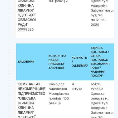
ОБЛАСНА
100 реакцій
Одеса
вул.
КЛІНІЧНА
Академіка
ЛІКАРНЯ"
Заболотного,
ОДЕСЬКОЇ
буд. 26
ОБЛАСНОЇ
по 31-12-
РАДИ"
2026
01998526
АДРЕСА
ДОСТАВКИ /
КОНКРЕТНА
СТРОК
КІЛЬКІСТЬ
НАЗВА
ПОСТАВКИ/
ЗАМОВНИК
/
Д
ПРЕДМЕТА
ВИКОНАННЯ
ОД.ВИМІРУ
(
ЗАКУПІВЛІ
РОБІТ/
НАДАННЯ
ПОСЛУГ:
КОМУНАЛЬНЕ
Набір для
4
65025
НЕКОМЕРЦІЙНЕ
виявлення
штука
Україна
ПІДПРИЄМСТВО
Mycoplasma
Одеська
"ОДЕСЬКА
hominis, 100
область
м.
ОБЛАСНА
реакцій
Одеса
вул.
КЛІНІЧНА
Академіка
ЛІКАРНЯ"
Заболотного,
ОДЕСЬКОЇ
буд. 26