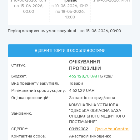
з 10-06-2026, 10:19
Триває
з
19-06-2026, 14:41
по 15-06-2026,
з 10-06-2026, 10:19
00:00
по 18-06-2026,
10:00
Період оскарження умов закупівлі - по
15-06-2026, 00:00
ВІДКРИТІ ТОРГИ З ОСОБЛИВОСТЯМИ
ОЧІКУВАННЯ
Статус:
ПРОПОЗИЦІЙ
Бюджет:
462 128,70
UAH
(з ПДВ)
Вид предмету закупівлі:
Товари
Мінімальний крок аукціону:
4 621,29 UAH
Оцінка пропозицій:
За вартістю придбання
КОМУНАЛЬНА УСТАНОВА
"ОДЕСЬКА ОБЛАСНА БАЗА
Замовник:
СПЕЦІАЛЬНОГО МЕДИЧНОГО
ПОСТАЧАННЯ"
ЄДРПОУ:
00182082
Досьє YouControl
Контактна особа:
Анастасія Тимошенко