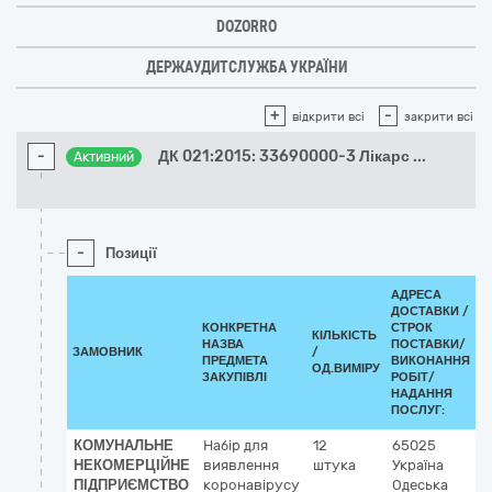
DOZORRO
ДЕРЖАУДИТСЛУЖБА УКРАЇНИ
+
-
відкрити всі
закрити всі
-
ДК 021:2015: 33690000-3 Лікарс
...
Активний
-
Позиції
АДРЕСА
ДОСТАВКИ /
КОНКРЕТНА
СТРОК
КІЛЬКІСТЬ
НАЗВА
ПОСТАВКИ/
ЗАМОВНИК
/
ПРЕДМЕТА
ВИКОНАННЯ
ОД.ВИМІРУ
ЗАКУПІВЛІ
РОБІТ/
НАДАННЯ
ПОСЛУГ:
КОМУНАЛЬНЕ
Набір для
12
65025
НЕКОМЕРЦІЙНЕ
виявлення
штука
Україна
ПІДПРИЄМСТВО
коронавірусу
Одеська