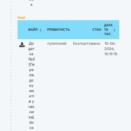
x
Інші
ДАТА
ФАЙЛ
ПРИВАТНІСТЬ
СТАН
ТА
ЧАС
До
публічний
Експортовано:
10-06-
дат
2026,
ок
10:19:15
№3
(Пе
ре
лік
до
ку
ме
нті
в у
час
ни
ка).
do
cx