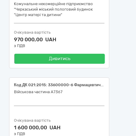
Комунальне некомерційне підприємство
"Черкаський міський пологовий будинок
"Центр матері та дитини"
Очікувана вартість
970 000,00 UAH
з ПДВ
Дивитись
Код ДК 021:2015: 33600000-6 Фармацевтична продукція (АЛМАГЕЛЬ® НЕО (Ordinary salt combinations and antiflatulents); АНТРАЛЬ® (Antral); АРМАДИН® ЛОНГ (Mexidol); АРТИФЛЕКС ПЛЮС (Comb drug); БАКЛОФЕН (Baclofen); ВАЗЕЛІН (Vaseline); ВАЗЕЛІНОВЕ МАСЛО (Vaseline); ВАЗОНІТ (Pentoxifylline); ГЕПТРАЛ® (Ademetionine); ГІДАЗЕПАМ IC® (Hydazepam); ДИМЕКСИД (Dimethyl sulfoxide); ДІАГНОЛ® (Macrogol); ДІОСМЕКТИТ-ЗДОРОВ'Я (Diosmectite); ЕНТЕРОСГЕЛЬ (Mono); ЕПАДОЛ НЕО (Omega-3-triglycerides incl. other esters and acids); ЕТАЦИД (Mometasone); ІНГАЛІПТ-ЗДОРОВ'Я (Comb drug); ІНДОКОЛЛІР® (Indometacin); ІНФЛАРАКС (Comb drug); ЙОГУРТ (Lactic acid producing organisms, combinations); КСЕРОФОРМ (Bismuth tribromophenate); МАГНІКУМ (Comb drug); МЕДЕТРОМ (Dexamethasone and antiinfectives); НУКЛЕО Ц.М.Ф. ФОРТЕ (Comb drug); ПЛЕСТАЗОЛ (Cilostazol); ПРОКТО-ГЛІВЕНОЛ (Other preparations, combinations); СИБУТІН (Oxybutynin); ТІЗАЛУД (Tizanidine); ТРИМІСТИН®-ДАРНИЦЯ (Triamcinolone and antiseptics); ТРИНЕФРОН-ЗДОРОВ'Я (Comb drug); ТРИПЛІКСАМ® (Perindopril, amlodipine and indapamide); ХЛОРОФІЛІПТ (Chlorophyllipt); ЦИНАРИЗИН "ОЗ" (Cinnarizine); КАЛЬЦІЙ-Д3 НІКОМЕД (Comb drug); ОЛСАПРЕС® (Olmesartan medoxomil))
Військова частина А7367
Очікувана вартість
1 600 000,00 UAH
з ПДВ