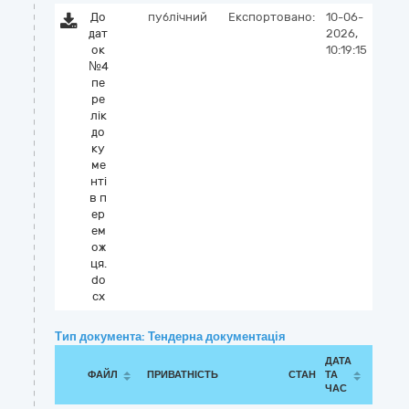
До
публічний
Експортовано:
10-06-
дат
2026,
ок
10:19:15
№4
пе
ре
лік
до
ку
ме
нті
в п
ер
ем
ож
ця.
do
cx
Тип документа: Тендерна документація
ДАТА
ФАЙЛ
ПРИВАТНІСТЬ
СТАН
ТА
ЧАС