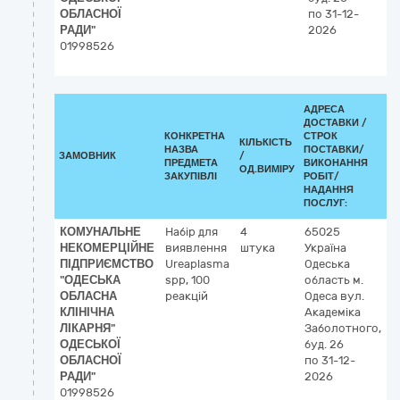
ОБЛАСНОЇ
по 31-12-
РАДИ"
2026
01998526
АДРЕСА
ДОСТАВКИ /
КОНКРЕТНА
СТРОК
КІЛЬКІСТЬ
К
НАЗВА
ПОСТАВКИ/
ЗАМОВНИК
/
Д
ПРЕДМЕТА
ВИКОНАННЯ
ОД.ВИМІРУ
(
ЗАКУПІВЛІ
РОБІТ/
НАДАННЯ
ПОСЛУГ:
КОМУНАЛЬНЕ
Набір для
4
65025
3
НЕКОМЕРЦІЙНЕ
виявлення
штука
Україна
Л
ПІДПРИЄМСТВО
Ureaplasma
Одеська
р
"ОДЕСЬКА
spp, 100
область
м.
ОБЛАСНА
реакцій
Одеса
вул.
КЛІНІЧНА
Академіка
ЛІКАРНЯ"
Заболотного,
ОДЕСЬКОЇ
буд. 26
ОБЛАСНОЇ
по 31-12-
РАДИ"
2026
01998526