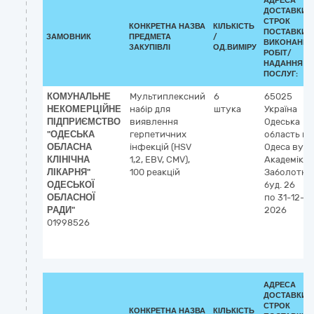
АДРЕСА
ДОСТАВКИ /
СТРОК
КОНКРЕТНА НАЗВА
КІЛЬКІСТЬ
ПОСТАВКИ/
ЗАМОВНИК
ПРЕДМЕТА
/
ВИКОНАННЯ
ЗАКУПІВЛІ
ОД.ВИМІРУ
РОБІТ/
НАДАННЯ
ПОСЛУГ:
КОМУНАЛЬНЕ
Мультиплексний
6
65025
НЕКОМЕРЦІЙНЕ
набір для
штука
Україна
ПІДПРИЄМСТВО
виявлення
Одеська
"ОДЕСЬКА
герпетичних
область
м.
ОБЛАСНА
інфекцій (HSV
Одеса
вул.
КЛІНІЧНА
1,2, EBV, СМV),
Академіка
ЛІКАРНЯ"
100 реакцій
Заболотно
ОДЕСЬКОЇ
буд. 26
ОБЛАСНОЇ
по 31-12-
РАДИ"
2026
01998526
АДРЕСА
ДОСТАВКИ /
СТРОК
КОНКРЕТНА НАЗВА
КІЛЬКІСТЬ