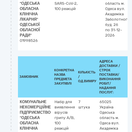
"ОДЕСЬКА
SARS-CoV-2,
область
м.
ОБЛАСНА
100 реакцій
Одеса
вул.
КЛІНІЧНА
Академіка
ЛІКАРНЯ"
Заболотного,
ОДЕСЬКОЇ
буд. 26
ОБЛАСНОЇ
по 31-12-
РАДИ"
2026
01998526
АДРЕСА
ДОСТАВКИ /
КОНКРЕТНА
СТРОК
КІЛЬКІСТЬ
К
НАЗВА
ПОСТАВКИ/
ЗАМОВНИК
/
ДК
ПРЕДМЕТА
ВИКОНАННЯ
ОД.ВИМІРУ
(C
ЗАКУПІВЛІ
РОБІТ/
НАДАННЯ
ПОСЛУГ:
КОМУНАЛЬНЕ
Набір для
7
65025
3
НЕКОМЕРЦІЙНЕ
виявлення
штука
Україна
Л
ПІДПРИЄМСТВО
вірусів
Одеська
р
"ОДЕСЬКА
грипу А/В,
область
м.
ОБЛАСНА
100
Одеса
вул.
КЛІНІЧНА
реакцій
Академіка