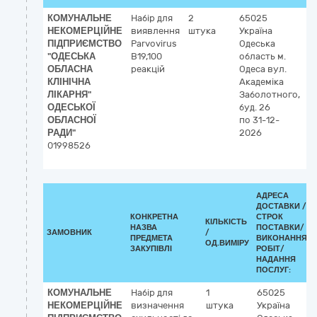
КОМУНАЛЬНЕ
Набір для
2
65025
3
НЕКОМЕРЦІЙНЕ
виявлення
штука
Україна
Л
ПІДПРИЄМСТВО
Parvovirus
Одеська
р
"ОДЕСЬКА
B19,100
область
м.
ОБЛАСНА
реакцій
Одеса
вул.
КЛІНІЧНА
Академіка
ЛІКАРНЯ"
Заболотного,
ОДЕСЬКОЇ
буд. 26
ОБЛАСНОЇ
по 31-12-
РАДИ"
2026
01998526
АДРЕСА
ДОСТАВКИ /
КОНКРЕТНА
СТРОК
КІЛЬКІСТЬ
НАЗВА
ПОСТАВКИ/
ЗАМОВНИК
/
ПРЕДМЕТА
ВИКОНАННЯ
ОД.ВИМІРУ
ЗАКУПІВЛІ
РОБІТ/
НАДАННЯ
ПОСЛУГ:
КОМУНАЛЬНЕ
Набір для
1
65025
НЕКОМЕРЦІЙНЕ
визначення
штука
Україна