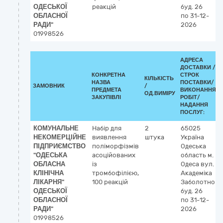
ОДЕСЬКОЇ
реакцій
буд. 26
ОБЛАСНОЇ
по 31-12-
РАДИ"
2026
01998526
АДРЕСА
ДОСТАВКИ /
КОНКРЕТНА
СТРОК
КІЛЬКІСТЬ
НАЗВА
ПОСТАВКИ/
ЗАМОВНИК
/
ПРЕДМЕТА
ВИКОНАННЯ
ОД.ВИМІРУ
ЗАКУПІВЛІ
РОБІТ/
НАДАННЯ
ПОСЛУГ:
КОМУНАЛЬНЕ
Набір для
2
65025
НЕКОМЕРЦІЙНЕ
виявлення
штука
Україна
ПІДПРИЄМСТВО
поліморфізмів
Одеська
"ОДЕСЬКА
асоційованих
область
м.
ОБЛАСНА
із
Одеса
вул.
КЛІНІЧНА
тромбофілією,
Академіка
ЛІКАРНЯ"
100 реакцій
Заболотного
ОДЕСЬКОЇ
буд. 26
ОБЛАСНОЇ
по 31-12-
РАДИ"
2026
01998526