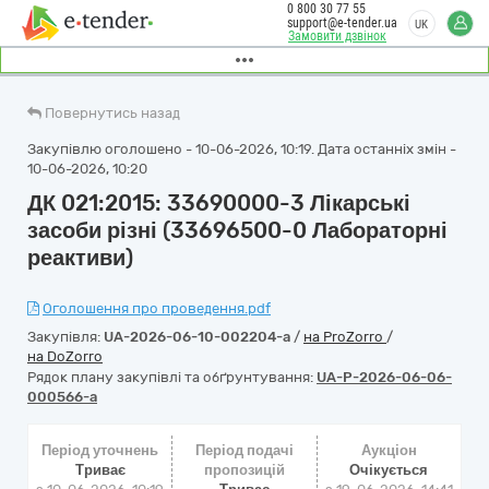
0 800 30 77 55
support@e-tender.ua
UK
Замовити дзвінок
Повернутись назад
Закупівлю оголошено - 10-06-2026, 10:19. Дата останніх змін -
10-06-2026, 10:20
ДК 021:2015: 33690000-3 Лікарські
засоби різні (33696500-0 Лабораторні
реактиви)
Оголошення про проведення.pdf
Закупівля:
UA-2026-06-10-002204-a
/
на ProZorro
/
на DoZorro
Рядок плану закупівлі та обґрунтування:
UA-P-2026-06-06-
000566-a
Період уточнень
Період подачі
Аукціон
Триває
пропозицій
Очікується