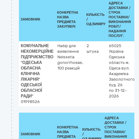
АДРЕСА
ДОСТАВКИ /
КОНКРЕТНА
СТРОК
КІЛЬКІСТЬ
НАЗВА
ПОСТАВКИ/
ЗАМОВНИК
/
ПРЕДМЕТА
ВИКОНАННЯ
ОД.ВИМІРУ
ЗАКУПІВЛІ
РОБІТ/
НАДАННЯ
ПОСЛУГ:
КОМУНАЛЬНЕ
Набір для
2
65025
НЕКОМЕРЦІЙНЕ
виявлення
штука
Україна
ПІДПРИЄМСТВО
Neisseria
Одеська
"ОДЕСЬКА
gonorrhoeae,
область
м.
ОБЛАСНА
100 реакцій
Одеса
вул.
КЛІНІЧНА
Академіка
ЛІКАРНЯ"
Заболотного,
ОДЕСЬКОЇ
буд. 26
ОБЛАСНОЇ
по 31-12-
РАДИ"
2026
01998526
АДРЕСА
ДОСТАВКИ /
КОНКРЕТНА
СТРОК
КІЛЬКІСТЬ
К
НАЗВА
ПОСТАВКИ/
ЗАМОВНИК
/
ДК
ПРЕДМЕТА
ВИКОНАННЯ
ОД.ВИМІРУ
(C