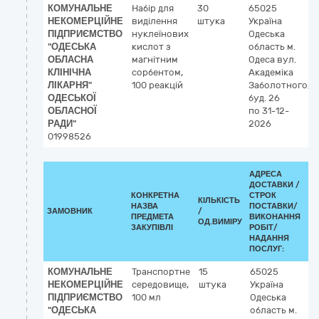
КОМУНАЛЬНЕ
Набір для
30
65025
НЕКОМЕРЦІЙНЕ
виділення
штука
Україна
ПІДПРИЄМСТВО
нуклеїнових
Одеська
"ОДЕСЬКА
кислот з
область
м.
ОБЛАСНА
магнітним
Одеса
вул.
КЛІНІЧНА
сорбентом,
Академіка
ЛІКАРНЯ"
100 реакцій
Заболотного,
ОДЕСЬКОЇ
буд. 26
ОБЛАСНОЇ
по 31-12-
РАДИ"
2026
01998526
АДРЕСА
ДОСТАВКИ /
КОНКРЕТНА
СТРОК
КІЛЬКІСТЬ
НАЗВА
ПОСТАВКИ/
ЗАМОВНИК
/
ПРЕДМЕТА
ВИКОНАННЯ
ОД.ВИМІРУ
ЗАКУПІВЛІ
РОБІТ/
НАДАННЯ
ПОСЛУГ:
КОМУНАЛЬНЕ
Транспортне
15
65025
НЕКОМЕРЦІЙНЕ
середовище,
штука
Україна
ПІДПРИЄМСТВО
100 мл
Одеська
"ОДЕСЬКА
область
м.