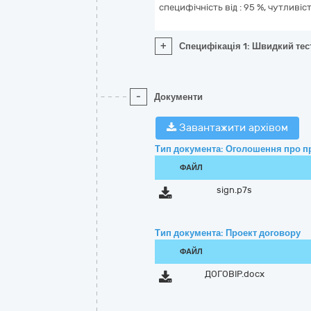
специфічність від : 95 %, чутливіст
+
Специфікація 1: Швидкий тест 
-
Документи
Завантажити архівом
Тип документа: Оголошення про п
ФАЙЛ
sign.p7s
Тип документа: Проект договору
ФАЙЛ
ДОГОВІР.docx