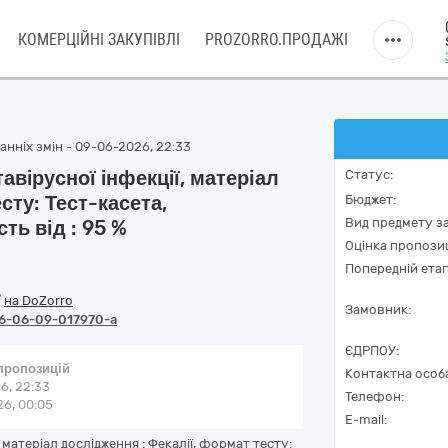
КОМЕРЦІЙНІ ЗАКУПІВЛІ
PROZORRO.ПРОДАЖІ
нніх змін - 09-06-2026, 22:33
вiрусної iнфекцiї, матеріал
Статус:
сту: Тест-касета,
Бюджет:
Вид предмету за
сть від : 95 %
Оцінка пропозиц
Попередній етап
/
на DoZorro
Замовник:
6-06-09-017970-a
ЄДРПОУ:
 пропозицій
Контактна особ
6, 22:33
Телефон:
6, 00:05
E-mail:
матеріал дослідження : Фекалії, формат тесту: