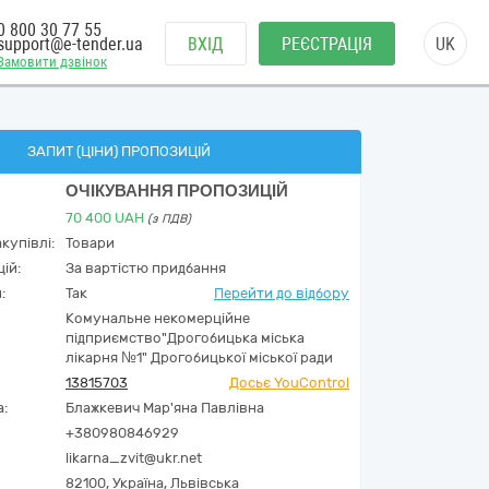
0 800 30 77 55
support@e-tender.ua
ВХІД
РЕЄСТРАЦІЯ
UK
Замовити дзвінок
ЗАПИТ (ЦІНИ) ПРОПОЗИЦІЙ
ОЧІКУВАННЯ ПРОПОЗИЦІЙ
70 400
UAH
(з ПДВ)
купівлі:
Товари
ій:
За вартістю придбання
:
Так
Перейти до відбору
Комунальне некомерційне
підприємство"Дрогобицька міська
лікарня №1" Дрогобицької міської ради
13815703
Досьє YouControl
а:
Блажкевич Мар'яна Павлівна
+380980846929
likarna_zvit@ukr.net
82100,
Україна
,
Львівська