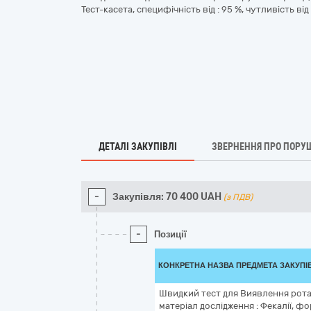
Тест-касета, специфічність від : 95 %, чутливість від 
ДЕТАЛІ ЗАКУПІВЛІ
ЗВЕРНЕННЯ ПРО ПОРУ
-
Закупівля:
70 400
UAH
(з ПДВ)
-
Позиції
КОНКРЕТНА НАЗВА ПРЕДМЕТА ЗАКУПІ
Швидкий тест для Виявлення ротав
матеріал дослідження : Фекалії, фо