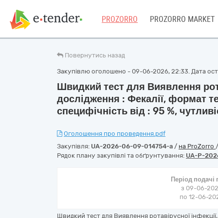
PROZORRO
PROZORRO MARKET
Повернутись назад
Закупівлю оголошено - 09-06-2026, 22:33. Дата оста
Швидкий тест для Виявлення рота
дослідження : Фекалії, формат те
специфічність від : 95 %, чутливі
Оголошення про проведення.pdf
Закупівля:
UA-2026-06-09-014754-a
/
на ProZorro
Рядок плану закупівлі та обґрунтування:
UA-P-202
Період подачі
з 09-06-202
по 12-06-202
Швидкий тест для Виявлення ротавiрусної iнфекцiї, 