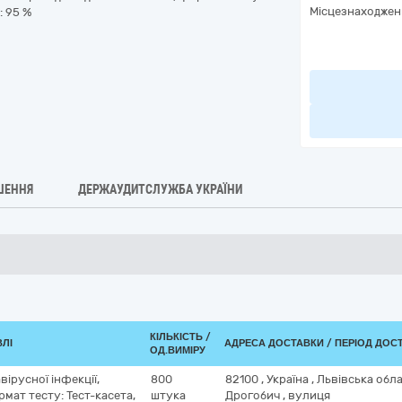
Місцезнаходжен
: 95 %
ШЕННЯ
ДЕРЖАУДИТСЛУЖБА УКРАЇНИ
КІЛЬКІСТЬ /
ВЛІ
АДРЕСА ДОСТАВКИ / ПЕРІОД ДОС
ОД.ВИМІРУ
iрусної iнфекцiї,
800
82100
,
Україна
,
Львівська обл
рмат тесту: Тест-касета,
штука
Дрогобич
,
вулиця