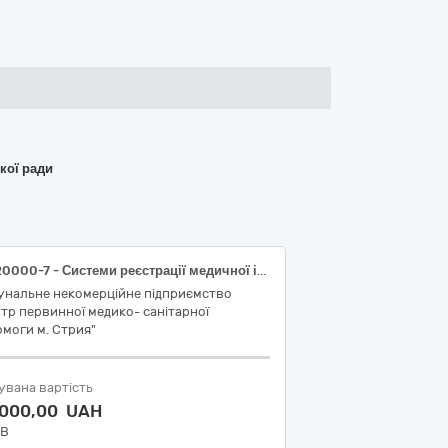
кої ради
33120000-7 - Системи реєстрації медичної інформації та дослідне обладнання (Тести швидкі біохімічних показників сечі (закрита система): глюкоза, білірубін, кетон, питома вага, кров, pH, білок, уробіліноген, нітрит, лейкоцити, Напівавтоматичний, Кількісний, Cormay URI-TEX 300, 100 шт., Тест-смужка для сечового аналізатора Cormay URI-TEX 300(код НК 024:2023 54514 Численні аналіти сечі IVD (діагностика invitro), набір,колориметрична тест-смужка, експрес -аналіз, код НК 031:2024 W 01010602))
унальне некомерційне підприємство
тр первинної медико- санітарної
моги м. Стрия"
увана вартість
 000,00 UAH
ДВ