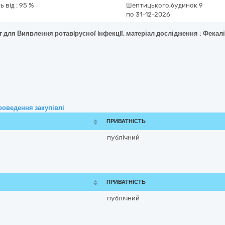
ь від : 95 %
Шептицького,будинок 9
по 31-12-2026
для Виявлення ротавiрусної iнфекцiї, матеріал дослідження : Фекалії, 
роведення закупівлі
ПРИВАТНІСТЬ
публічний
ПРИВАТНІСТЬ
публічний