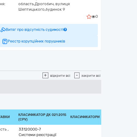
ня:
область,
Дрогобич,
вулиця
Шептицького,будинок 9
0
Витяг про відсутність судимості
Реєстр корупційних порушників
+
-
відкрити всі
закрити всі
КЛАСИФІКАТОР ДК 021:2015
ТАВКИ
КЛАСИФІКАТОРИ
(CPV)
асть
,
33120000-7
Системи реєстрації