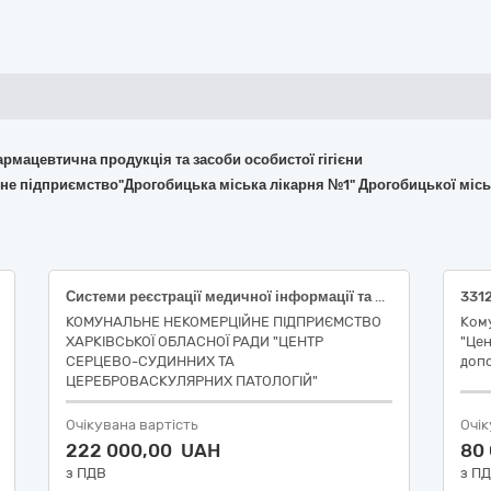
армацевтична продукція та засоби особистої гігієни
не підприємство"Дрогобицька міська лікарня №1" Дрогобицької місь
Системи реєстрації медичної інформації та дослідне обладнання
КОМУНАЛЬНЕ НЕКОМЕРЦІЙНЕ ПІДПРИЄМСТВО
Ком
ХАРКІВСЬКОЇ ОБЛАСНОЇ РАДИ "ЦЕНТР
"Цен
СЕРЦЕВО-СУДИННИХ ТА
допо
ЦЕРЕБРОВАСКУЛЯРНИХ ПАТОЛОГІЙ"
Очікувана вартість
Очік
222 000,00 UAH
80
з ПДВ
з П