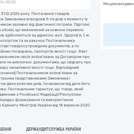
6, 00:00
Місцезнаходжен
31.12.2026 року. Постачання товарів
ок Замовника впродовж 5-ти днів з моменту їх
вником залежно від фактичної потреби. Партією
в обсязі, що визначений за кожною окремою
в здійснюється за адресою: вул. Здоров’я, 1, м.
анспортом та за рахунок Постачальника.
ставі товаросупровідних документів, а по
ційних посвідчень, паспортів якості тощо. Факт
альником своїх зобов’язань за Договором про
але не виключно: документами, що свідчать про
ару неналежної якості тощо. Відповідний
конання) Постачальником зобов’язань за
 трьома представниками Замовника і
гом двох робочих днів, починаючи від дати його
ку. Постачальник гарантує, що товар, який
дженням з Російської Федерації/Республіки
о Порядку формування та використання
абінету Міністрів України від 14 вересня 2020
ШЕННЯ
ДЕРЖАУДИТСЛУЖБА УКРАЇНИ