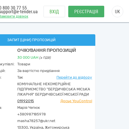
0 800 30 77 55
support@e-tender.ua
ВХІД
РЕЄСТРАЦІЯ
UK
Замовити дзвінок
ЗАПИТ (ЦІНИ) ПРОПОЗИЦІЙ
ОЧІКУВАННЯ ПРОПОЗИЦІЙ
30 000
UAH
(з ПДВ)
купівлі:
Товари
ій:
За вартістю придбання
:
Так
Перейти до відбору
КОМУНАЛЬНЕ НЕКОМЕРЦІЙНЕ
ПІДПРИЄМСТВО "БЕРДИЧІВСЬКА МІСЬКА
ЛІКАРНЯ" БЕРДИЧІВСЬКОЇ МІСЬКОЇ РАДИ
01992015
Досьє YouControl
а:
Марія Чепюк
+380987185978
masha78257@ukr.net
13300,
Україна
,
Житомирська