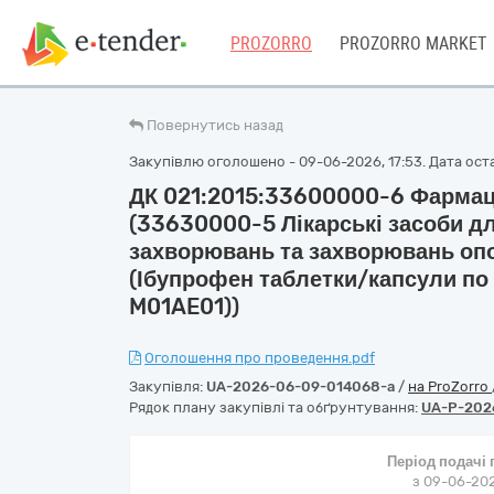
PROZORRO
PROZORRO MARKET
Повернутись назад
Закупівлю оголошено - 09-06-2026, 17:53. Дата оста
ДК 021:2015:33600000-6 Фармац
(33630000-5 Лікарські засоби д
захворювань та захворювань оп
(Ібупрофен таблетки/капсули по 
M01AE01))
Оголошення про проведення.pdf
Закупівля:
UA-2026-06-09-014068-a
/
на ProZorro
Рядок плану закупівлі та обґрунтування:
UA-P-202
Період подачі
з 09-06-202