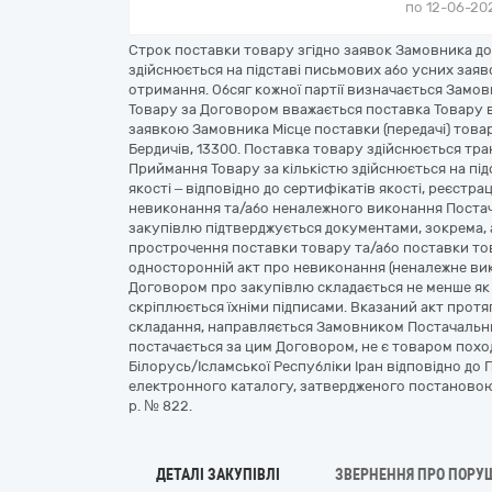
по 12-06-202
Строк поставки товару згідно заявок Замовника до 
здійснюється на підставі письмових або усних заяв
отримання. Обсяг кожної партії визначається Замо
Товару за Договором вважається поставка Товару 
заявкою Замовника Місце поставки (передачі) товарі
Бердичів, 13300. Поставка товару здійснюється тр
Приймання Товару за кількістю здійснюється на під
якості – відповідно до сертифікатів якості, реєстра
невиконання та/або неналежного виконання Постач
закупівлю підтверджується документами, зокрема, 
прострочення поставки товару та/або поставки тов
односторонній акт про невиконання (неналежне ви
Договором про закупівлю складається не менше як
скріплюється їхніми підписами. Вказаний акт протя
складання, направляється Замовником Постачальни
постачається за цим Договором, не є товаром похо
Білорусь/Ісламської Республіки Іран відповідно д
електронного каталогу, затвердженого постановою К
р. № 822.
ДЕТАЛІ ЗАКУПІВЛІ
ЗВЕРНЕННЯ ПРО ПОРУ