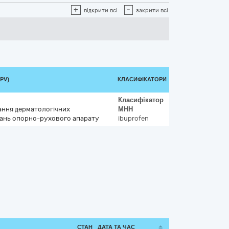
+
-
відкрити всі
закрити всі
PV)
КЛАСИФІКАТОРИ
Класифікатор
вання дерматологічних
МНН
ань опорно-рухового апарату
ibuprofen
СТАН
ДАТА ТА ЧАС