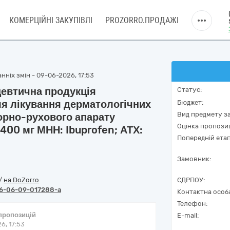
КОМЕРЦІЙНІ ЗАКУПІВЛІ
PROZORRO.ПРОДАЖІ
нніх змін - 09-06-2026, 17:53
евтична продукція
Статус:
ля лікування дерматологічних
Бюджет:
Вид предмету за
орно-рухового апарату
Оцінка пропозиц
400 мг МНН: Ibuprofen; АТХ:
Попередній етап
Замовник:
/
на DoZorro
ЄДРПОУ:
6-06-09-017288-a
Контактна особ
Телефон:
 пропозицій
E-mail:
6, 17:53