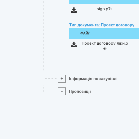
sign.p7s
Тип документа: Проект договору
ФАЙЛ
Проєкт договору ліки.o
dt
+
Інформація по закупівлі
-
Пропозиції