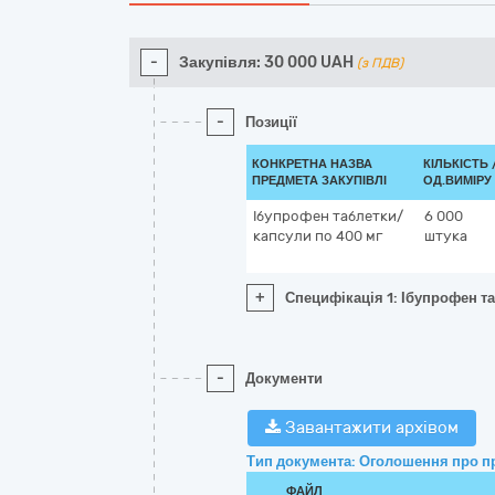
-
Закупівля:
30 000
UAH
(з ПДВ)
-
Позиції
КОНКРЕТНА НАЗВА
КІЛЬКІСТЬ 
ПРЕДМЕТА ЗАКУПІВЛІ
ОД.ВИМІРУ
Ібупрофен таблетки/
6 000
капсули по 400 мг
штука
+
Специфікація 1: Ібупрофен т
-
Документи
Завантажити архівом
Тип документа: Оголошення про п
ФАЙЛ