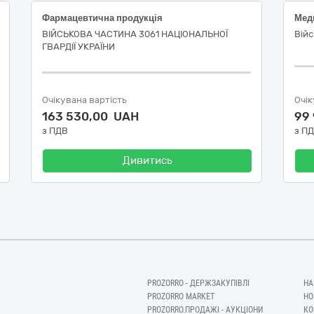
Фармацевтична продукція
Мед
ВІЙСЬКОВА ЧАСТИНА 3061 НАЦІОНАЛЬНОЇ
Війс
ГВАРДІЇ УКРАЇНИ
Очікувана вартість
Очік
163 530,00 UAH
99
з ПДВ
з П
Дивитись
PROZORRO - ДЕРЖЗАКУПІВЛІ
НА
PROZORRO MARKET
НО
PROZORRO.ПРОДАЖІ - АУКЦІОНИ
КО