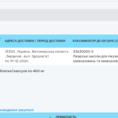
/
АДРЕСА ДОСТАВКИ / ПЕРІОД ДОСТАВКИ
КЛАСИФІКАТОР ДК 021:2015 (C
13300
,
Україна
,
Житомирська область
33630000-5
,
Бердичів
,
вул. Здоров'я,1
Лікарські засоби для ліку
по 31-12-2026
захворювань та захворюв
аблетки/капсули по 400 мг
роведення закупівлі
ПРИВАТНІСТЬ