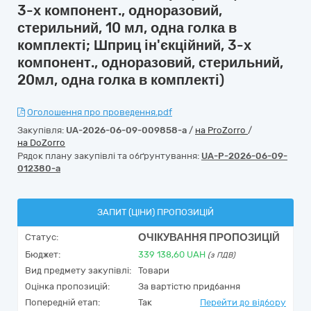
3-х компонент., одноразовий,
стерильний, 10 мл, одна голка в
комплекті; Шприц ін'єкційний, 3-х
компонент., одноразовий, стерильний,
20мл, одна голка в комплекті)
Оголошення про проведення.pdf
Закупівля:
UA-2026-06-09-009858-a
/
на ProZorro
/
на DoZorro
Рядок плану закупівлі та обґрунтування:
UA-P-2026-06-09-
012380-a
ЗАПИТ (ЦІНИ) ПРОПОЗИЦІЙ
ОЧІКУВАННЯ ПРОПОЗИЦІЙ
Статус:
Бюджет:
339 138,60
UAH
(з ПДВ)
Вид предмету закупівлі:
Товари
Оцінка пропозицій:
За вартістю придбання
Попередній етап:
Так
Перейти до відбору