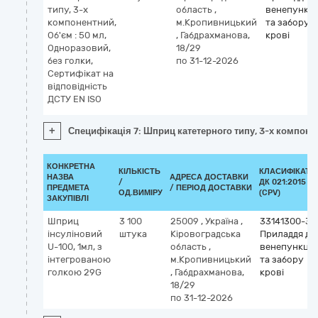
типу, 3-х
область
,
венепункці
компонентний,
м.Кропивницький
та забору
Об'єм : 50 мл,
,
Габдрахманова,
крові
Одноразовий,
18/29
без голки,
по 31-12-2026
Сертифікат на
відповідність
ДСТУ EN ISO
+
Специфікація 7: Шприц катетерного типу, 3-х компонен
КОНКРЕТНА
КІЛЬКІСТЬ
КЛАСИФІКАТО
НАЗВА
АДРЕСА ДОСТАВКИ
/
ДК 021:2015
ПРЕДМЕТА
/ ПЕРІОД ДОСТАВКИ
ОД.ВИМІРУ
(CPV)
ЗАКУПІВЛІ
Шприц
3 100
25009
,
Україна
,
33141300-3
інсуліновий
штука
Кіровоградська
Приладдя дл
U-100, 1мл, з
область
,
венепункції
інтегрованою
м.Кропивницький
та забору
голкою 29G
,
Габдрахманова,
крові
18/29
по 31-12-2026