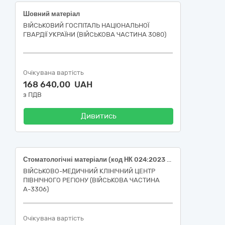
Шовний матеріал
ВІЙСЬКОВИЙ ГОСПІТАЛЬ НАЦІОНАЛЬНОЇ
ГВАРДІЇ УКРАЇНИ (ВІЙСЬКОВА ЧАСТИНА 3080)
Очікувана вартість
168 640,00 UAH
з ПДВ
Дивитись
Стоматологічні матеріали (код НК 024:2023 – 38786 - Матриця стоматологічна для контурних пломб, одноразового використання, код НК 024:2023 – 31815 - Валик ватний стоматологічний, код НК 024:2023 – 35861 - Нитка для ретракції ясен, яка не містить лікарських засобів, код НК 024:2023 – 16181 - Папір для визначення артикуляції зубів, код НК 024:2023 – 45407 - Абразивний стоматологічний порошок) код ДК 021:2015 "ЄЗС" - 33141800-8 - Стоматологічні матеріали; (код НК 024:2023 – 35870 - Дентальна композитна смола, код НК 024:2023 – 62390 - Розчин адгезивний для фіксації керамічної зубної вкладки, код НК 024:2023 – 61482 - Цемент стоматологічний пробний, код НК 024:2023 – 31872 - Гутаперча натуральна. код НК 024:2023 – 36153 - Стоматологічний травильний розчин, код НК 024:2023 – 34524 - Розчин стоматологічний для промивання каналів коренів зубів, код НК 024:2023 – 45233 - Матеріал для розширення кореневого каналу, код НК 024:2023 – 36095 - Матеріал пломбувальний ендодонтичний, код НК 024:2023 – 61482 - Цемент стоматологічний пробний, код НК 024:2023 – 62200 - Цемент стоматологічний на основі оксиду цинку з евгенолом, код НК 024:2023 – 35868 - Зубний утримувальний штифт, код НК 024:2023 – 38777- Штифт паперовий ендодонтичний) код ДК 021:2015 "ЄЗС" - 33141810-1 - Матеріали для пломбування зубів; код НК 024:2023 – 16704 - Стоматологічний склойономірний цемент, код ДК 021:2015 "ЄЗС" - 33141830-7 - Пломбувальний цемент) за кодом ДК 021:2015 «Єдиний закупівельний словник» - 33140000-3 - Медичні матеріали
ВІЙСЬКОВО-МЕДИЧНИЙ КЛІНІЧНИЙ ЦЕНТР
ПІВНІЧНОГО РЕГІОНУ (ВІЙСЬКОВА ЧАСТИНА
А-3306)
Очікувана вартість