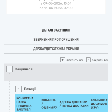
з 09-06-2026, 15:04
по 15-06-2026, 09:00
ДЕТАЛІ ЗАКУПІВЛІ
ЗВЕРНЕННЯ ПРО ПОРУШЕННЯ
ДЕРЖАУДИТСЛУЖБА УКРАЇНИ
+
-
відкрити всі
закрити всі
-
Закупівля:
-
Позиції
КОНКРЕТНА
КІЛЬКІСТЬ
КЛАСИФІКАТО
НАЗВА
АДРЕСА ДОСТАВКИ
/
ДК 021:2015
ПРЕДМЕТА
/ ПЕРІОД ДОСТАВКИ
ОД.ВИМІРУ
(CPV)
ЗАКУПІВЛІ