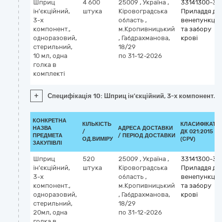
Шприц
4 600
25009
,
Україна
,
33141300-3
ін'єкційний,
штука
Кіровоградська
Приладдя дл
3-х
область
,
венепункції
компонент.,
м.Кропивницький
та забору
одноразовий,
,
Габдрахманова,
крові
стерильний,
18/29
10 мл, одна
по 31-12-2026
голка в
комплекті
+
Специфікація 10: Шприц ін'єкційний, 3-х компонент., 
КОНКРЕТНА
КІЛЬКІСТЬ
КЛАСИФІКАТО
НАЗВА
АДРЕСА ДОСТАВКИ
/
ДК 021:2015
ПРЕДМЕТА
/ ПЕРІОД ДОСТАВКИ
ОД.ВИМІРУ
(CPV)
ЗАКУПІВЛІ
Шприц
520
25009
,
Україна
,
33141300-3
ін'єкційний,
штука
Кіровоградська
Приладдя дл
3-х
область
,
венепункції
компонент.,
м.Кропивницький
та забору
одноразовий,
,
Габдрахманова,
крові
стерильний,
18/29
20мл, одна
по 31-12-2026
голка в