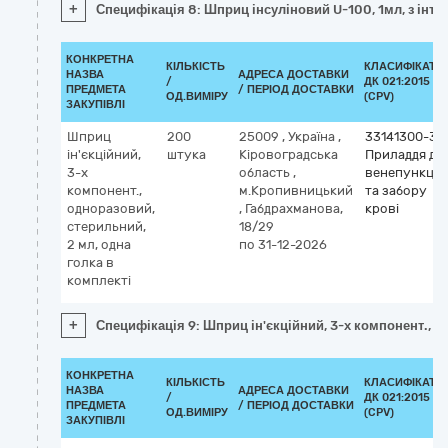
+
Специфікація 8: Шприц інсуліновий U-100, 1мл, з інт
КОНКРЕТНА
КІЛЬКІСТЬ
КЛАСИФІКАТО
НАЗВА
АДРЕСА ДОСТАВКИ
/
ДК 021:2015
ПРЕДМЕТА
/ ПЕРІОД ДОСТАВКИ
ОД.ВИМІРУ
(CPV)
ЗАКУПІВЛІ
Шприц
200
25009
,
Україна
,
33141300-3
ін'єкційний,
штука
Кіровоградська
Приладдя дл
3-х
область
,
венепункції
компонент.,
м.Кропивницький
та забору
одноразовий,
,
Габдрахманова,
крові
стерильний,
18/29
2 мл, одна
по 31-12-2026
голка в
комплекті
+
Специфікація 9: Шприц ін'єкційний, 3-х компонент., о
КОНКРЕТНА
КІЛЬКІСТЬ
КЛАСИФІКАТО
НАЗВА
АДРЕСА ДОСТАВКИ
/
ДК 021:2015
ПРЕДМЕТА
/ ПЕРІОД ДОСТАВКИ
ОД.ВИМІРУ
(CPV)
ЗАКУПІВЛІ