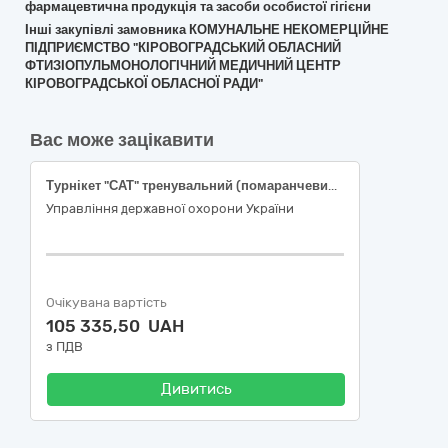
фармацевтична продукція та засоби особистої гігієни
Інші закупівлі замовника КОМУНАЛЬНЕ НЕКОМЕРЦІЙНЕ
ПІДПРИЄМСТВО "КІРОВОГРАДСЬКИЙ ОБЛАСНИЙ
ФТИЗІОПУЛЬМОНОЛОГІЧНИЙ МЕДИЧНИЙ ЦЕНТР
КІРОВОГРАДСЬКОЇ ОБЛАСНОЇ РАДИ"
Вас може зацікавити
Турнікет "САТ" тренувальний (помаранчевий або блакитний); Рукавички оглядові нітрилові нестерильні
Управління державної охорони України
Очікувана вартість
105 335,50 UAH
з ПДВ
Дивитись