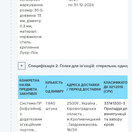
маркування,
по 31-12-2026
розмір: 30 G,
довжина: 13
мм, діаметр:
0.3 мм,
матеріал:
нержавіюча
сталь,
кріплення:
Луєр-Лок
+
Специфікація 2: Голки для ін'єкцій: cтерильна, однора
КОНКРЕТНА
КІЛЬКІСТЬ
КЛАСИФІКАТОР
НАЗВА
АДРЕСА ДОСТАВКИ
/
ДК 021:2015
ПРЕДМЕТА
/ ПЕРІОД ДОСТАВКИ
ОД.ВИМІРУ
(CPV)
ЗАКУПІВЛІ
Система ПР
1 840
25009
,
Україна
,
33141300-3
(інфузійна),
штука
Кіровоградська
Приладдя для
з
область
,
венепункції
додатковим
м.Кропивницький
та забору
ін'єкційним
,
Габдрахманова,
крові
портом ,
18/29