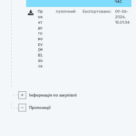
ЧАС
Пр
публічний
Експортовано:
09-06-
ое
2026,
кт
15:01:34
до
го
во
ру
(М
В).
do
cx
+
Інформація по закупівлі
-
Пропозиції