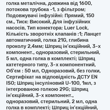
голка металічна, довжина від 1600,
потокова трубока -1, з фільтром;
Подовжувачі інфузійні: Прямий, 150
см., Тиск: Високий, Для інфузійних
насосів, Тип конектора: Luer Lock,
Кількість зворотніх клапанів :1; Ланцет
автоматичний, голка 21G, глибина
проколу 2,4мм; Шприц ін'єкційний, 3-х
компонент., одноразовий, стерильний,
5 мл, одна голка в комплекті; Шприц
катетерного типу, 3-х компонентний,
Об'єм : 50 мл, Одноразовий, без голки,
Сертифікат на відповідність ДСТУ EN
ISO; Шприц інсуліновий U-100, 1мл, з
інтегрованою голкою 29G; Шприц
ін'єкційний, 3-х компонент.,
одноразовий, стерильний, 2 мл, одна
голка в комплекті; Шприц ін'єкційний,