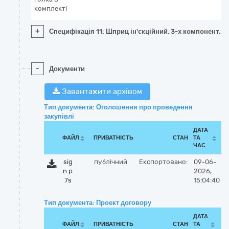
комплекті
+
Специфікація 11: Шприц ін'єкційний, 3-х компонент., 
-
Документи
Завантажити архівом
Тип документа: Оголошення про проведення
закупівлі
ДАТА
ФАЙЛ
ПРИВАТНІСТЬ
СТАН
ТА
ЧАС
sig
публічний
Експортовано:
09-06-
n.p
2026,
7s
15:04:40
Тип документа: Проект договору
ДАТА
ФАЙЛ
ПРИВАТНІСТЬ
СТАН
ТА