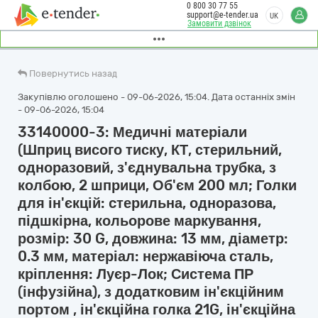
0 800 30 77 55
support@e-tender.ua
UK
Замовити дзвінок
Повернутись назад
Закупівлю оголошено - 09-06-2026, 15:04. Дата останніх змін
- 09-06-2026, 15:04
33140000-3: Медичні матеріали
(Шприц висого тиску, КТ, стерильний,
одноразовий, з'єднувальна трубка, з
колбою, 2 шприци, Об'єм 200 мл; Голки
для ін'єкцій: cтерильна, одноразова,
підшкірна, кольорове маркування,
розмір: 30 G, довжина: 13 мм, діаметр:
0.3 мм, матеріал: нержавіюча сталь,
кріплення: Луєр-Лок; Система ПР
(інфузійна), з додатковим ін'єкційним
портом , ін'єкційна голка 21G, ін'єкційна