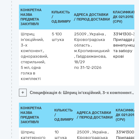
КОНКРЕТНА
КІЛЬКІСТЬ
КЛАСИФІКАТО
НАЗВА
АДРЕСА ДОСТАВКИ
/
ДК 021:2015
ПРЕДМЕТА
/ ПЕРІОД ДОСТАВКИ
ОД.ВИМІРУ
(CPV)
ЗАКУПІВЛІ
Шприц
5 100
25009
,
Україна
,
33141300-3
ін'єкційний,
штука
Кіровоградська
Приладдя дл
3-х
область
,
венепункції
компонент.,
м.Кропивницький
та забору
одноразовий,
,
Габдрахманова,
крові
стерильний,
18/29
5 мл, одна
по 31-12-2026
голка в
комплекті
+
Специфікація 6: Шприц ін'єкційний, 3-х компонент., о
КОНКРЕТНА
КІЛЬКІСТЬ
КЛАСИФІКАТ
НАЗВА
АДРЕСА ДОСТАВКИ
/
ДК 021:2015
ПРЕДМЕТА
/ ПЕРІОД ДОСТАВКИ
ОД.ВИМІРУ
(CPV)
ЗАКУПІВЛІ
Шприц
10
25009
,
Україна
,
33141300-3
катетерного
штука
Кіровоградська
Приладдя д