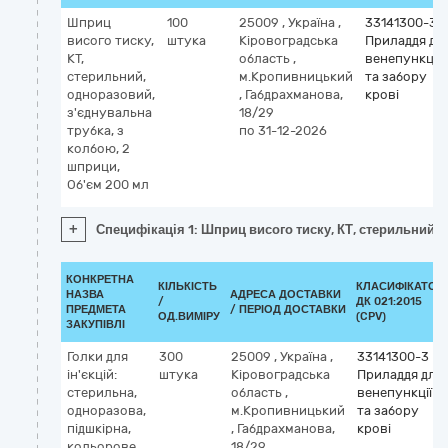
Шприц
100
25009
,
Україна
,
33141300-3
висого тиску,
штука
Кіровоградська
Приладдя дл
КТ,
область
,
венепункції
стерильний,
м.Кропивницький
та забору
одноразовий,
,
Габдрахманова,
крові
з'єднувальна
18/29
трубка, з
по 31-12-2026
колбою, 2
шприци,
Об'єм 200 мл
+
Специфікація 1: Шприц висого тиску, КТ, стерильний, 
КОНКРЕТНА
КІЛЬКІСТЬ
КЛАСИФІКАТОР
НАЗВА
АДРЕСА ДОСТАВКИ
/
ДК 021:2015
ПРЕДМЕТА
/ ПЕРІОД ДОСТАВКИ
ОД.ВИМІРУ
(CPV)
ЗАКУПІВЛІ
Голки для
300
25009
,
Україна
,
33141300-3
ін'єкцій:
штука
Кіровоградська
Приладдя для
cтерильна,
область
,
венепункції
одноразова,
м.Кропивницький
та забору
підшкірна,
,
Габдрахманова,
крові
кольорове
18/29