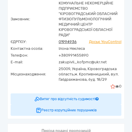
КОМУНАЛЬНЕ НЕКОМЕРЦІЙНЕ
ПІДПРИЄМСТВО
"КІРОВОГРАДСЬКИЙ ОБЛАСНИЙ
Замовник:
ФТИЗІОПУЛЬМОНОЛОГІЧНИЙ
МЕДИЧНИЙ ЦЕНТР
КІРОВОГРАДСЬКОЇ ОБЛАСНОЇ
РАДИ"
ЄДРПОУ:
01994936
Досьє YouControl
Контактна особа:
Ілона Неклеса
Телефон:
+380991455890
E-mail:
zakupivli_kofpmc@ukr.net
25009,
Україна
,
Кіровоградська
Місцезнаходження:
область,
м. Кропивницький,
вул.
Габдрахманова, буд. 18/29
0
Витяг про відсутність судимості
Реєстр корупційних порушників
Період подачі пропозицій