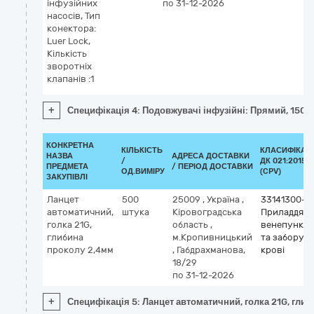
інфузійних
по 31-12-2026
насосів, Тип
конектора:
Luer Lock,
Кількість
зворотніх
клапанів :1
+
Специфікація 4: Подовжувачі інфузійні: Прямий, 150 см
КОНКРЕТНА
КІЛЬКІСТЬ
КЛАСИФІКАТ
НАЗВА
АДРЕСА ДОСТАВКИ
/
ДК 021:2015
ПРЕДМЕТА
/ ПЕРІОД ДОСТАВКИ
ОД.ВИМІРУ
(CPV)
ЗАКУПІВЛІ
Ланцет
500
25009
,
Україна
,
33141300-3
автоматичний,
штука
Кіровоградська
Приладдя д
голка 21G,
область
,
венепункції
глибина
м.Кропивницький
та забору
проколу 2,4мм
,
Габдрахманова,
крові
18/29
по 31-12-2026
+
Специфікація 5: Ланцет автоматичний, голка 21G, гли