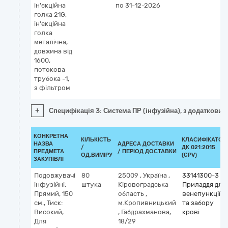
ін'єкційна
по 31-12-2026
голка 21G,
ін'єкційна
голка
металічна,
довжина від
1600,
потокова
трубока -1,
з фільтром
+
Специфікація 3: Система ПР (інфузійна), з додатковим і
КОНКРЕТНА
КІЛЬКІСТЬ
КЛАСИФІКАТОР
НАЗВА
АДРЕСА ДОСТАВКИ
/
ДК 021:2015
ПРЕДМЕТА
/ ПЕРІОД ДОСТАВКИ
ОД.ВИМІРУ
(CPV)
ЗАКУПІВЛІ
Подовжувачі
80
25009
,
Україна
,
33141300-3
інфузійні:
штука
Кіровоградська
Приладдя для
Прямий, 150
область
,
венепункції
см., Тиск:
м.Кропивницький
та забору
Високий,
,
Габдрахманова,
крові
Для
18/29