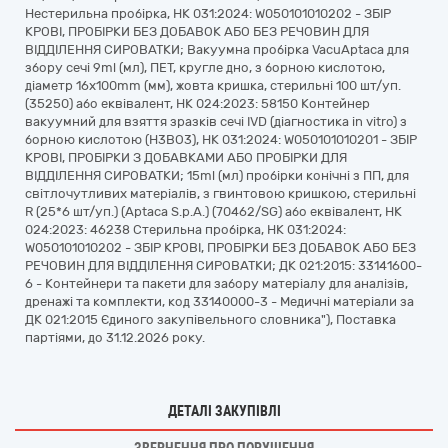
Нестерильна пробірка, НК 031:2024: W050101010202 - ЗБІР
КРОВІ, ПРОБІРКИ БЕЗ ДОБАВОК АБО БЕЗ РЕЧОВИН ДЛЯ
ВІДДІЛЕННЯ СИРОВАТКИ; Вакуумна пробірка VacuAptaca для
збору сечі 9ml (мл), ПЕТ, кругле дно, з борною кислотою,
діаметр 16x100mm (мм), жовта кришка, стерильні 100 шт/уп.
(35250) або еквівалент, НК 024:2023: 58150 Контейнер
вакуумний для взяття зразків сечі IVD (діагностика in vitro) з
борною кислотою (H3BO3), НК 031:2024: W050101010201 - ЗБІР
КРОВІ, ПРОБІРКИ З ДОБАВКАМИ АБО ПРОБІРКИ ДЛЯ
ВІДДІЛЕННЯ СИРОВАТКИ; 15ml (мл) пробірки конічні з ПП, для
світлочутливих матеріалів, з гвинтовою кришкою, стерильні
R (25*6 шт/уп.) (Aptaca S.p.A.) (70462/SG) або еквівалент, НК
024:2023: 46238 Стерильна пробірка, НК 031:2024:
W050101010202 - ЗБІР КРОВІ, ПРОБІРКИ БЕЗ ДОБАВОК АБО БЕЗ
РЕЧОВИН ДЛЯ ВІДДІЛЕННЯ СИРОВАТКИ; ДК 021:2015: 33141600-
6 - Контейнери та пакети для забору матеріалу для аналізів,
дренажі та комплекти, код 33140000-3 - Медичні матеріали за
ДК 021:2015 Єдиного закупівельного словника"), Поставка
партіями, до 31.12.2026 року.
ДЕТАЛІ ЗАКУПІВЛІ