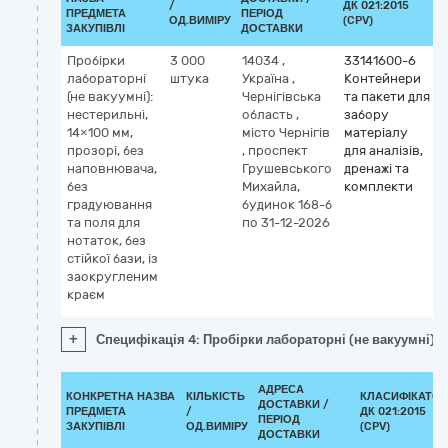
/
ДК 021:2015
ПРЕДМЕТА
ПЕРІОД
ОД.ВИМІРУ
(CPV)
ЗАКУПІВЛІ
ДОСТАВКИ
Пробірки
3 000
14034
,
33141600-6
лабораторні
штука
Україна
,
Контейнери
(не вакуумні):
Чернігівська
та пакети для
нестерильні,
область
,
забору
14×100 мм,
місто Чернігів
матеріалу
прозорі, без
,
проспект
для аналізів,
наповнювача,
Грушевського
дренажі та
без
Михайла,
комплекти
градуювання
будинок 168-б
та поля для
по 31-12-2026
нотаток, без
стійкої бази, із
заокругленим
краєм
+
Специфікація 4: Пробірки лабораторні (не вакуумні): н
АДРЕСА
КОНКРЕТНА НАЗВА
КІЛЬКІСТЬ
КЛАСИФІКАТОР
ДОСТАВКИ /
ПРЕДМЕТА
/
ДК 021:2015
ПЕРІОД
ЗАКУПІВЛІ
ОД.ВИМІРУ
(CPV)
ДОСТАВКИ