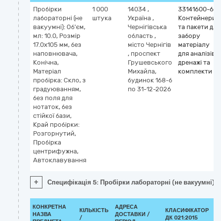
Пробірки
1 000
14034
,
33141600-6
лабораторні (не
штука
Україна
,
Контейнери
вакуумні): Об'єм,
Чернігівська
та пакети для
мл: 10.0, Розмір
область
,
забору
17.0х105 мм, без
місто Чернігів
матеріалу
наповнювача,
,
проспект
для аналізів,
Конічна,
Грушевського
дренажі та
Матеріал
Михайла,
комплекти
пробірка: Скло, з
будинок 168-б
градуюванням,
по 31-12-2026
без поля для
нотаток, без
стійкої бази,
Край пробірки:
Розгорнутий,
Пробірка
центрифужна,
Автоклавування
+
Специфікація 5: Пробірки лабораторні (не вакуумні): 
КОНКРЕТНА
АДРЕСА
КІЛЬКІСТЬ
КЛАСИФІКАТОР
НАЗВА
ДОСТАВКИ /
/
ДК 021:2015
КЛ