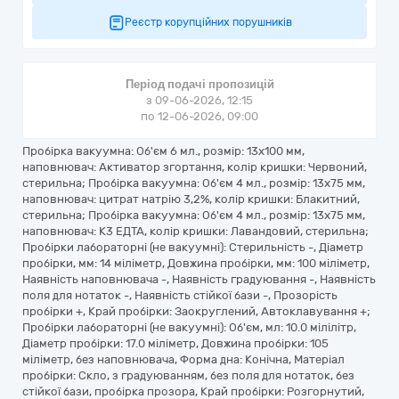
Реєстр корупційних порушників
Період подачі пропозицій
з 09-06-2026, 12:15
по 12-06-2026, 09:00
Пробірка вакуумна: Об'єм 6 мл., розмір: 13х100 мм,
наповнювач: Активатор згортання, колір кришки: Червоний,
стерильна; Пробірка вакуумна: Об'єм 4 мл., розмір: 13х75 мм,
наповнювач: цитрат натрію 3,2%, колір кришки: Блакитний,
стерильна; Пробірка вакуумна: Об'єм 4 мл., розмір: 13х75 мм,
наповнювач: К3 ЕДТА, колір кришки: Лавандовий, стерильна;
Пробірки лабораторні (не вакуумні): Стерильність -, Діаметр
пробірки, мм: 14 міліметр, Довжина пробірки, мм: 100 міліметр,
Наявність наповнювача -, Наявність градуювання -, Наявність
поля для нотаток -, Наявність стійкої бази -, Прозорість
пробірки +, Край пробірки: Заокруглений, Автоклавування +;
Пробірки лабораторні (не вакуумні): Об'єм, мл: 10.0 мілілітр,
Діаметр пробірки: 17.0 міліметр, Довжина пробірки: 105
міліметр, без наповнювача, Форма дна: Конічна, Матеріал
пробірки: Скло, з градуюванням, без поля для нотаток, без
стійкої бази, пробірка прозора, Край пробірки: Розгорнутий,