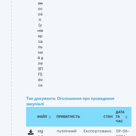
ям
ос
об
л.
(у
нів
ер
са
ль
ни
й д
ля
ЗП
П).
do
cx
Тип документа: Оголошення про проведення
закупівлі
ДАТА
ФАЙЛ
ПРИВАТНІСТЬ
СТАН
ТА
ЧАС
sig
публічний
Експортовано:
09-06-