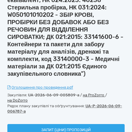
еквівалент, НК 024:2023: 46238
Стерильна пробірка, НК 031:2024:
W050101010202 - ЗБІР КРОВІ,
ПРОБІРКИ БЕЗ ДОБАВОК АБО БЕЗ
РЕЧОВИН ДЛЯ ВІДДІЛЕННЯ
СИРОВАТКИ; ДК 021:2015: 33141600-6 -
Контейнери та пакети для забору
матеріалу для аналізів, дренажі та
комплекти, код 33140000-3 - Медичні
матеріали за ДК 021:2015 Єдиного
закупівельного словника")
Оголошення про проведення.pdf
Закупівля:
UA-2026-06-09-005809-a
/
на ProZorro
/
на DoZorro
Рядок плану закупівлі та обґрунтування:
UA-P-2026-06-09-
006787-a
ЗАПИТ (ЦІНИ) ПРОПОЗИЦІЙ