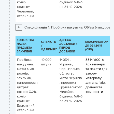
колір
будинок 168-б
кришки:
по 31-12-2026
Червоний,
стерильна
+
Специфікація 1: Пробірка вакуумна: Об'єм 6 мл., розм
КОНКРЕТНА
АДРЕСА
КІЛЬКІСТЬ
КЛАСИФІКАТОР
НАЗВА
ДОСТАВКИ /
/
ДК 021:2015
КЛ
ПРЕДМЕТА
ПЕРІОД
ОД.ВИМІРУ
(CPV)
ЗАКУПІВЛІ
ДОСТАВКИ
Пробірка
10 000
14034
,
33141600-6
вакуумна:
штука
Україна
,
Контейнери
Об'єм 4 мл.,
Чернігівська
та пакети для
розмір:
область
,
забору
13х75 мм,
місто Чернігів
матеріалу
наповнювач:
,
проспект
для аналізів,
цитрат
Грушевського
дренажі та
натрію 3,2%,
Михайла,
комплекти
колір
будинок 168-б
кришки:
по 31-12-2026
Блакитний,
стерильна