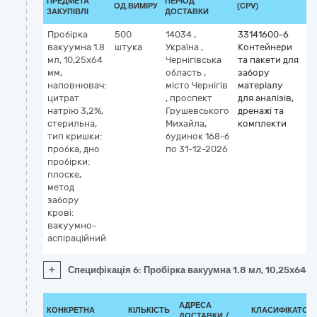
ПРЕДМЕТА
ПЕРІОД
ОД.ВИМІРУ
(CPV)
ЗАКУПІВЛІ
ДОСТАВКИ
Пробірка
500
14034
,
33141600-6
вакуумна 1.8
штука
Україна
,
Контейнери
мл, 10,25х64
Чернігівська
та пакети для
мм,
область
,
забору
наповнювач:
місто Чернігів
матеріалу
цитрат
,
проспект
для аналізів,
натрію 3,2%,
Грушевського
дренажі та
стерильна,
Михайла,
комплекти
тип кришки:
будинок 168-б
пробка, дно
по 31-12-2026
пробірки:
плоске,
метод
забору
крові:
вакуумно-
аспіраційний
+
Специфікація 6: Пробірка вакуумна 1.8 мл, 10,25х64 м
АДРЕСА
КОНКРЕТНА
КІЛЬКІСТЬ
КЛАСИФІКАТОР
ДОСТАВКИ /