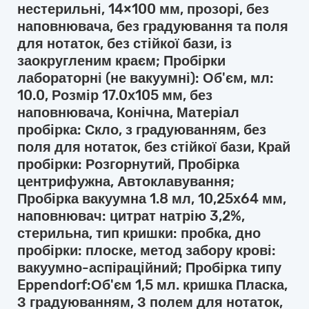
нестерильні, 14×100 мм, прозорі, без
наповнювача, без градуювання та поля
для нотаток, без стійкої бази, із
заокругленим краєм; Пробірки
лабораторні (не вакуумні): Об'єм, мл:
10.0, Розмір 17.0х105 мм, без
наповнювача, Конічна, Матеріал
пробірка: Скло, з градуюванням, без
поля для нотаток, без стійкої бази, Край
пробірки: Розгорнутий, Пробірка
центрифужна, Автоклавування;
Пробірка вакуумна 1.8 мл, 10,25х64 мм,
наповнювач: цитрат натрію 3,2%,
стерильна, тип кришки: пробка, дно
пробірки: плоске, метод забору крові:
вакуумно-аспіраційний; Пробірка типу
Eppendorf:Об'єм 1,5 мл. кришка Пласка,
З градуюванням, З полем для нотаток,