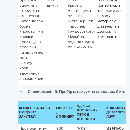
Пробірка
200
14034
,
33141600-6
вакуумна
штука
Україна
,
Контейнери
стерильна
Чернігівська
та пакети для
8мл, 16х100,
область
,
забору
наповнювач:
місто Чернігів
матеріалу
борна
,
проспект
для аналізів,
кислота, тип
Грушевського
дренажі та
кришки:
Михайла,
комплекти
пробка, дно
будинок 168-б
пробірки:
по 31-12-2026
напівкругле,
метод
забору
крові:
вакуумно-
аспіраційний
+
Специфікація 8: Пробірка вакуумна стерильна 8мл, 16
АДРЕСА
КОНКРЕТНА НАЗВА
КІЛЬКІСТЬ
КЛАСИФІКАТО
ДОСТАВКИ /
ПРЕДМЕТА
/
ДК 021:2015
ПЕРІОД
ЗАКУПІВЛІ
ОД.ВИМІРУ
(CPV)
ДОСТАВКИ
Пробірки типу
300
14034
,
33141600-6