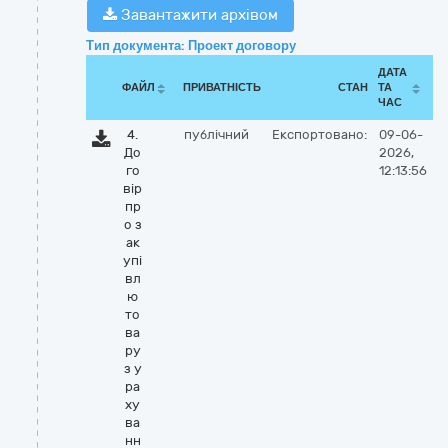
Завантажити архівом
Тип документа: Проект договору
ДАТА
ФАЙЛ
ПРИВАТНІСТЬ
СТАН
ТА
ЧАС
4.
публічний
Експортовано:
09-06-
До
2026,
го
12:13:56
вір
пр
о з
ак
упі
вл
ю
то
ва
ру
з у
ра
ху
ва
нн