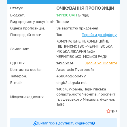
ОЧІКУВАННЯ ПРОПОЗИЦІЙ
Статус:
Бюджет:
141 100
UAH
(з ПДВ)
Вид предмету закупівлі:
Товари
Оцінка пропозицій:
За вартістю придбання
Попередній етап:
Так
Перейти до відбору
КОМУНАЛЬНЕ НЕКОМЕРЦІЙНЕ
ПІДПРИЄМСТВО «ЧЕРНІГІВСЬКА
Замовник:
МІСЬКА ЛІКАРНЯ №2»
ЧЕРНІГІВСЬКОЇ МІСЬКОЇ РАДИ
ЄДРПОУ:
14233274
Досьє YouControl
Контактна особа:
Анастасія Пустовойт
Телефон:
+380462660499
E-mail:
chgb2_t@ukr.net
14034,
Україна
,
Чернігівська
область,
місто Чернігів,
проспект
Місцезнаходження:
Грушевського Михайла, будинок
168б
0
Витяг про відсутність судимості