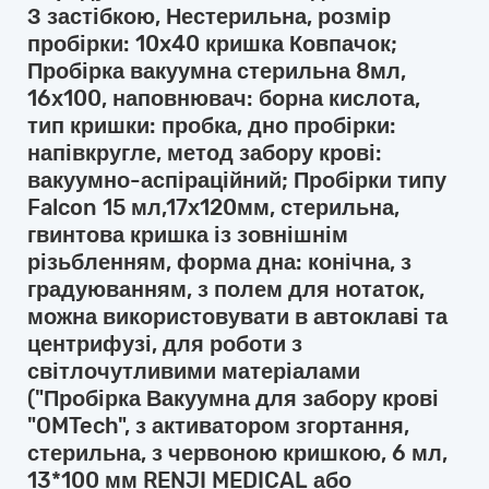
З застібкою, Нестерильна, розмір
пробірки: 10x40 кришка Ковпачок;
Пробірка вакуумна стерильна 8мл,
16х100, наповнювач: борна кислота,
тип кришки: пробка, дно пробірки:
напівкругле, метод забору крові:
вакуумно-аспіраційний; Пробірки типу
Falcon 15 мл,17х120мм, стерильна,
гвинтова кришка із зовнішнім
різьбленням, форма дна: конічна, з
градуюванням, з полем для нотаток,
можна використовувати в автоклаві та
центрифузі, для роботи з
світлочутливими матеріалами
("Пробірка Вакуумна для забору крові
"OMTech", з активатором згортання,
стерильна, з червоною кришкою, 6 мл,
13*100 мм RENJI MEDICAL або