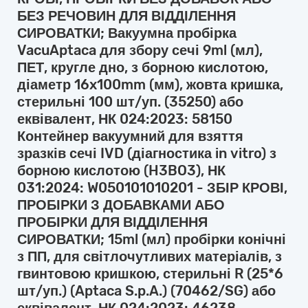
БЕЗ РЕЧОВИН ДЛЯ ВІДДІЛЕННЯ
СИРОВАТКИ; Вакуумна пробірка
VacuAptaca для збору сечі 9ml (мл),
ПЕТ, кругле дно, з борною кислотою,
діаметр 16x100mm (мм), жовта кришка,
стерильні 100 шт/уп. (35250) або
еквівалент, НК 024:2023: 58150
Контейнер вакуумний для взяття
зразків сечі IVD (діагностика in vitro) з
борною кислотою (H3BO3), НК
031:2024: W050101010201 - ЗБІР КРОВІ,
ПРОБІРКИ З ДОБАВКАМИ АБО
ПРОБІРКИ ДЛЯ ВІДДІЛЕННЯ
СИРОВАТКИ; 15ml (мл) пробірки конічні
з ПП, для світлочутливих матеріалів, з
гвинтовою кришкою, стерильні R (25*6
шт/уп.) (Aptaca S.p.A.) (70462/SG) або