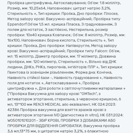
Пробірка центрифужна, Автоклавування; Об'єм: 1.8 мілілітр,
Розмір, мм: 10,25х64, Наповнювач: цитрат натрію 3,2%,
Стерильність +, Тип кришки: Пробка, Дно пробірки: Плоске,
Метод забору крові: Вакуумно-аспіраційний; Пробірка типу
Eppendorf:Об'єм 1,5 мл. кришка Пласка, З градуюванням, З
полем для нотаток, З застібкою, Нестерильна, розмір
пробірки: 10x40 кришка Ковпачок; Об'єм: 8 мілілітр, Розмір, мм:
16х100, Наповнювач: Борна кислота, Стерильність +, Тип
кришки: Пробка, Дно пробірки: Напівкругле, Метод забору
крові: Вакуумно-аспіраційний; Пробірки типу Falcon: Об'єм,
мл: 15 мілілітр, Діаметр пробірки, мм: 17 міліметр, Довжина
пробірки, мм: 120 міліметр, Стерильність +, Вільно від ДНК
людини, ДНКз, РНКз, пирогенів, інгібіторів ПЛР +, Тип кришки:
Гвинтова із зовнішнім різьбленням, Форма дна: Конічна,
Наявність стійкої бази -, Наявність градуювання +, Наявність
поля для нотаток +, Автоклавування +, Пробірка
центрифужна +, Для роботи з світлочутливими матеріалами +
("Пробірка Вакуумна для забору крові "OMTech", з
активатором згортання, стерильна, з червоною кришкою, 6
мл, 13*100 мм RENJI MEDICAL або еквівалент, НК 024:2023:
42386 Пробірка вакуумна для взяття зразків крові з
активатором згортання IVD (діагностика in vitro), НК 031:2024:
W050101010201 - ЗБІР КРОВІ, ПРОБІРКИ З ДОБАВКАМИ АБО
ПРОБІРКИ ДЛЯ ВІДДІЛЕННЯ СИРОВАТКИ; Вакуумна пробірка
3,6 мл,13*75 мм, з цитратом натрію 3,2%, з блакитною