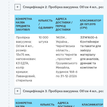
+
Специфікація 2: Пробірка вакуумна: Об'єм 4 мл., розм
КОНКРЕТНА
АДРЕСА
КІЛЬКІСТЬ
КЛАСИФІКАТОР
НАЗВА
ДОСТАВКИ /
/
ДК 021:2015
КЛ
ПРЕДМЕТА
ПЕРІОД
ОД.ВИМІРУ
(CPV)
ЗАКУПІВЛІ
ДОСТАВКИ
Пробірка
10 000
14034
,
33141600-6
вакуумна:
штука
Україна
,
Контейнери
Об'єм 4 мл.,
Чернігівська
та пакети для
розмір:
область
,
забору
13х75 мм,
місто Чернігів
матеріалу
наповнювач:
,
проспект
для аналізів,
К3 ЕДТА,
Грушевського
дренажі та
колір
Михайла,
комплекти
кришки:
будинок 168-б
Лавандовий,
по 31-12-2026
стерильна
+
Специфікація 3: Пробірка вакуумна: Об'єм 4 мл., роз
КОНКРЕТНА
АДРЕСА
КІЛЬКІСТЬ
КЛАСИФІКАТОР
НАЗВА
ДОСТАВКИ /