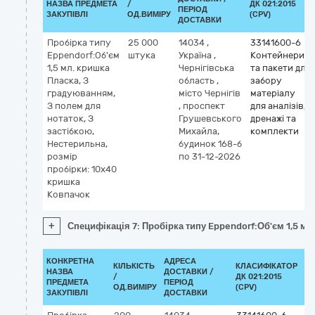
НАЗВА ПРЕДМЕТА
/
ДК 021:2015
ПЕРІОД
ЗАКУПІВЛІ
ОД.ВИМІРУ
(CPV)
ДОСТАВКИ
Пробірка типу
25 000
14034
,
33141600-6
Eppendorf:Об'єм
штука
Україна
,
Контейнери
1,5 мл. кришка
Чернігівська
та пакети для
Пласка, З
область
,
забору
градуюванням,
місто Чернігів
матеріалу
З полем для
,
проспект
для аналізів,
нотаток, З
Грушевського
дренажі та
застібкою,
Михайла,
комплекти
Нестерильна,
будинок 168-б
розмір
по 31-12-2026
пробірки: 10x40
кришка
Ковпачок
+
Специфікація 7: Пробірка типу Eppendorf:Об'єм 1,5 мл
КОНКРЕТНА
АДРЕСА
КІЛЬКІСТЬ
КЛАСИФІКАТОР
НАЗВА
ДОСТАВКИ /
/
ДК 021:2015
КЛ
ПРЕДМЕТА
ПЕРІОД
ОД.ВИМІРУ
(CPV)
ЗАКУПІВЛІ
ДОСТАВКИ