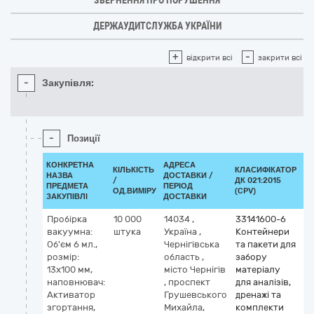
ЗВЕРНЕННЯ ПРО ПОРУШЕННЯ
ДЕРЖАУДИТСЛУЖБА УКРАЇНИ
+
-
відкрити всі
закрити всі
-
Закупівля:
-
Позиції
КОНКРЕТНА
АДРЕСА
КІЛЬКІСТЬ
КЛАСИФІКАТОР
НАЗВА
ДОСТАВКИ /
/
ДК 021:2015
КЛ
ПРЕДМЕТА
ПЕРІОД
ОД.ВИМІРУ
(CPV)
ЗАКУПІВЛІ
ДОСТАВКИ
Пробірка
10 000
14034
,
33141600-6
вакуумна:
штука
Україна
,
Контейнери
Об'єм 6 мл.,
Чернігівська
та пакети для
розмір:
область
,
забору
13х100 мм,
місто Чернігів
матеріалу
наповнювач:
,
проспект
для аналізів,
Активатор
Грушевського
дренажі та
згортання,
Михайла,
комплекти