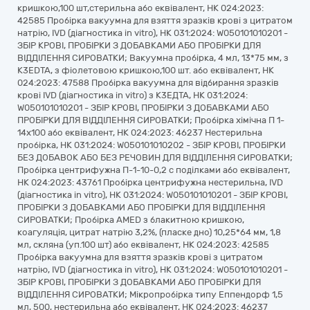
кришкою,100 шт,стерильна або еквівалент, НК 024:2023:
42585 Пробірка вакуумна для взяття зразків крові з цитратом
натрію, IVD (діагностика in vitro), НК 031:2024: W050101010201 -
ЗБІР КРОВІ, ПРОБІРКИ З ДОБАВКАМИ АБО ПРОБІРКИ ДЛЯ
ВІДДІЛЕННЯ СИРОВАТКИ; Вакуумна пробірка, 4 мл, 13*75 мм, з
K3EDTA, з фіолетовою кришкою,100 шт. або еквівалент, НК
024:2023: 47588 Пробірка вакуумна для відбирання зразків
крові IVD (діагностика in vitro) з K3ЕДТА, НК 031:2024:
W050101010201 - ЗБІР КРОВІ, ПРОБІРКИ З ДОБАВКАМИ АБО
ПРОБІРКИ ДЛЯ ВІДДІЛЕННЯ СИРОВАТКИ; Пробірка хімічна П 1-
14х100 або еквівалент, НК 024:2023: 46237 Нестерильна
пробірка, НК 031:2024: W050101010202 - ЗБІР КРОВІ, ПРОБІРКИ
БЕЗ ДОБАВОК АБО БЕЗ РЕЧОВИН ДЛЯ ВІДДІЛЕННЯ СИРОВАТКИ;
Пробірка центрифужна П-1-10-0,2 с поділками або еквівалент,
НК 024:2023: 43761 Пробірка центрифужна нестерильна, IVD
(діагностика in vitro), НК 031:2024: W050101010201 - ЗБІР КРОВІ,
ПРОБІРКИ З ДОБАВКАМИ АБО ПРОБІРКИ ДЛЯ ВІДДІЛЕННЯ
СИРОВАТКИ; Пробірка AMED з блакитною кришкою,
коагуляція, цитрат натрію 3,2%, (пласке дно) 10,25*64 мм, 1,8
мл, скляна (уп.100 шт) або еквівалент, НК 024:2023: 42585
Пробірка вакуумна для взяття зразків крові з цитратом
натрію, IVD (діагностика in vitro), НК 031:2024: W050101010201 -
ЗБІР КРОВІ, ПРОБІРКИ З ДОБАВКАМИ АБО ПРОБІРКИ ДЛЯ
ВІДДІЛЕННЯ СИРОВАТКИ; Мікропробірка типу Еппендорф 1,5
мл, 500, нестерильна або еквівалент, НК 024:2023: 46237