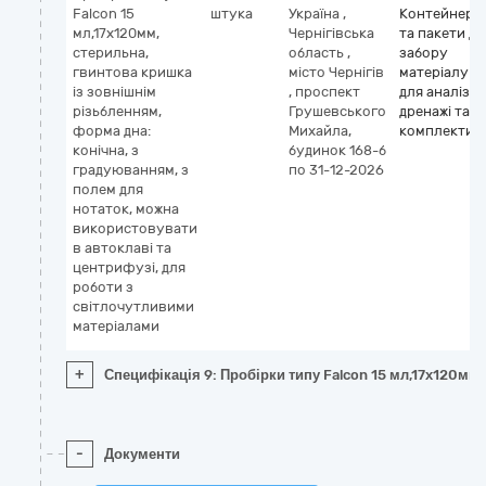
Falcon 15
штука
Україна
,
Контейнери
мл,17х120мм,
Чернігівська
та пакети дл
стерильна,
область
,
забору
гвинтова кришка
місто Чернігів
матеріалу
із зовнішнім
,
проспект
для аналізів,
різьбленням,
Грушевського
дренажі та
форма дна:
Михайла,
комплекти
конічна, з
будинок 168-б
градуюванням, з
по 31-12-2026
полем для
нотаток, можна
використовувати
в автоклаві та
центрифузі, для
роботи з
світлочутливими
матеріалами
+
Специфікація 9: Пробірки типу Falcon 15 мл,17х120мм,
-
Документи