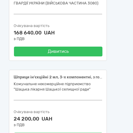
ГВАРДІЇ УКРАЇНИ (ВІЙСЬКОВА ЧАСТИНА 3080)
Очікувана вартість
168 640,00 UAH
з ПДВ
Дивитись
Шприци ін’єкційні 2 мл, 3-х компонентні, з голкою 23G; Шприци ін’єкційні 5 мл, 3-х компонентні, з голкою 22G; Шприци ін’єкційні 20 мл, 3-х компонентні, з голкою 21G (код НК 024:2023 - 47017 Шприц загального призначення одноразового використання, код НК 031:2024 - A020102010201 ІНФУЗІЙНІ ТА ІРИГАЦІЙНІ ШПРИЦІ, КОНУС ЛЮЕРА, 3-КОМПОНЕНТНІ З ГОЛКОЮ, ОДНОРАЗОВІ)
Комунальне некомерційне підприємство
"Шацька лікарня Шацької селищної ради"
Очікувана вартість
24 200,00 UAH
з ПДВ