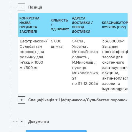
-
Позиції
КОНКРЕТНА
АДРЕСА
КІЛЬКІСТЬ
НАЗВА
ДОСТАВКИ /
КЛАСИФІКАТОР Д
/
ПРЕДМЕТА
ПЕРІОД
021:2015 (CPV)
ОД.ВИМІРУ
ЗАКУПІВЛІ
ДОСТАВКИ
Цефтриаксон/
5 000
54018
,
33650000-1
Сульбактам
штука
Україна
,
Загальні
порошок для
Миколаївська
протиінфекційн
розчину для
область
,
засоби для
ін'єкцій 1000
М.Миколаїв
,
системного
мг/500 мг
вулиця
застосування,
Миколаївська,
вакцини,
21
антинеопласти
по 31-12-2026
засоби та
імуномодулято
+
Специфікація 1: Цефтриаксон/Сульбактам порошок для
-
Документи