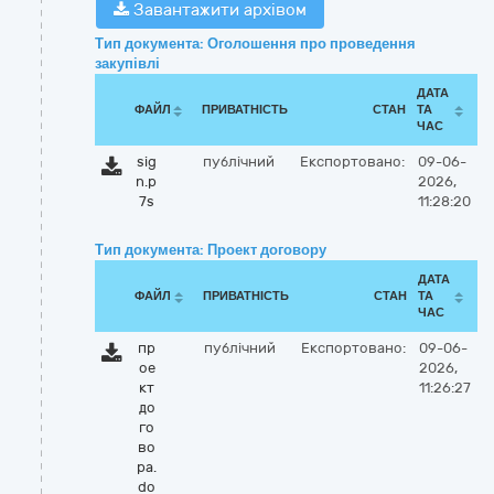
Завантажити архівом
Тип документа: Оголошення про проведення
закупівлі
ДАТА
ФАЙЛ
ПРИВАТНІСТЬ
СТАН
ТА
ЧАС
sig
публічний
Експортовано:
09-06-
n.p
2026,
7s
11:28:20
Тип документа: Проект договору
ДАТА
ФАЙЛ
ПРИВАТНІСТЬ
СТАН
ТА
ЧАС
пр
публічний
Експортовано:
09-06-
ое
2026,
кт
11:26:27
до
го
во
ра.
do