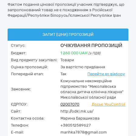
Фактом подання цінової пропозиції учасник підтверджує, що
запропонований товар не є походженням з Російської
Федирації/Республіки Білорусь/Ісламської Республіки Іран
ЗАПИТ (ЦІНИ) ПРОПОЗИЦІЙ
ОЧІКУВАННЯ ПРОПОЗИЦІЙ
Статус:
Бюджет:
1 260 000
UAH
(з ПДВ)
Вид предмету закупівлі:
Товари
Оцінка пропозицій:
За вартістю придбання
Попередній етап:
Так
Перейти до відбору
Комунальне некомерційне
підприємство "Миколаївська
Замовник:
обласна дитяча клінічна лікарня"
Миколаївської обласної ради
ЄДРПОУ:
02007070
Досьє YouControl
Сайт:
http://odkl.mk.ua/
Контактна особа:
Марина Барашикова
Телефон:
+380512589627
E-mail:
marihka7878@gmail.com