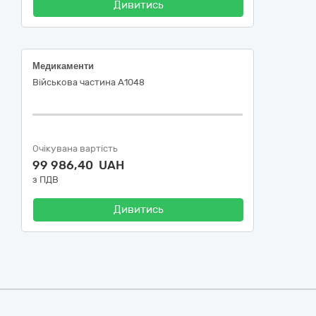
Дивитись
Медикаменти
Військова частина А1048
Очікувана вартість
99 986,40 UAH
з ПДВ
Дивитись