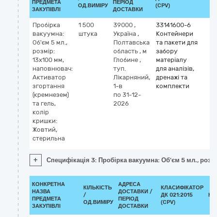
ПРЕДМЕТА
ПЕРІОД
ОД.ВИМІРУ
(CPV)
ЗАКУПІВЛІ
ДОСТАВКИ
Пробірка
1 500
39000
,
33141600-6
вакуумна:
штука
Україна
,
Контейнери
Об'єм 5 мл.,
Полтавська
та пакети для
розмір:
область
,
м
забору
13х100 мм,
Глобине
,
матеріалу
наповнювач:
туп.
для аналізів,
Активатор
Лікарняний,
дренажі та
згортання
1-в
комплекти
(кремнезем)
по 31-12-
та гель,
2026
колір
кришки:
Жовтий,
стерильна
+
Специфікація 3: Пробірка вакуумна: Об'єм 5 мл., розм
КОНКРЕТНА
АДРЕСА
КІЛЬКІСТЬ
КЛАСИФІКАТОР
НАЗВА
ДОСТАВКИ /
/
ДК 021:2015
КЛ
ПРЕДМЕТА
ПЕРІОД
ОД.ВИМІРУ
(CPV)
ЗАКУПІВЛІ
ДОСТАВКИ