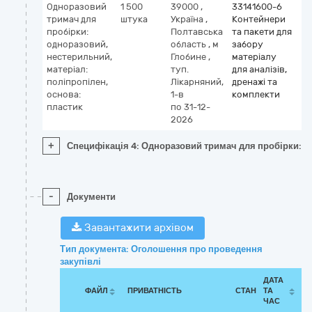
Одноразовий
1 500
39000
,
33141600-6
тримач для
штука
Україна
,
Контейнери
пробірки:
Полтавська
та пакети для
одноразовий,
область
,
м
забору
нестерильний,
Глобине
,
матеріалу
матеріал:
туп.
для аналізів,
поліпропілен,
Лікарняний,
дренажі та
основа:
1-в
комплекти
пластик
по 31-12-
2026
+
Специфікація 4: Одноразовий тримач для пробірки: од
-
Документи
Завантажити архівом
Тип документа: Оголошення про проведення
закупівлі
ДАТА
ФАЙЛ
ПРИВАТНІСТЬ
СТАН
ТА
ЧАС