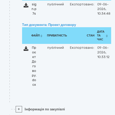
sig
публічний
Експортовано:
09-06-
n.p
2026,
7s
10:34:48
Тип документа: Проект договору
ДАТА
ФАЙЛ
ПРИВАТНІСТЬ
СТАН
ТА
ЧАС
Пр
публічний
Експортовано:
09-06-
оє
2026,
кт
10:33:12
До
го
во
ру.
do
cx
+
Інформація по закупівлі