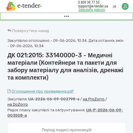
0 800 30 77 55
support@e-tender.ua
UK
Замовити дзвінок
Повернутись назад
Закупівлю оголошено - 09-06-2026, 10:34. Дата останніх змін
- 09-06-2026, 10:34
ДК 021:2015: 33140000-3 - Медичні
матеріали (Контейнери та пакети для
забору матеріалу для аналізів, дренажі
та комплекти)
Оголошення про проведення.pdf
Закупівля:
UA-2026-06-09-002798-a
/
на ProZorro
/
на DoZorro
Рядок плану закупівлі та обґрунтування:
UA-P-2026-06-09-
003508-a
Період подачі пропозицій