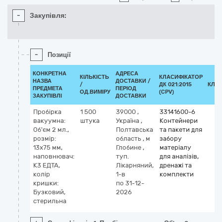
-
Закупівля:
-
Позиції
КОНКРЕТНА
АДРЕСА
КІЛЬКІСТЬ
КЛАСИФІКАТОР
НАЗВА
ДОСТАВКИ /
/
ДК 021:2015
КЛА
ПРЕДМЕТА
ПЕРІОД
ОД.ВИМІРУ
(CPV)
ЗАКУПІВЛІ
ДОСТАВКИ
Пробірка
1 500
39000
,
33141600-6
вакуумна:
штука
Україна
,
Контейнери
Об'єм 2 мл.,
Полтавська
та пакети для
розмір:
область
,
м
забору
13х75 мм,
Глобине
,
матеріалу
наповнювач:
туп.
для аналізів,
К3 ЕДТА,
Лікарняний,
дренажі та
колір
1-в
комплекти
кришки:
по 31-12-
Бузковий,
2026
стерильна