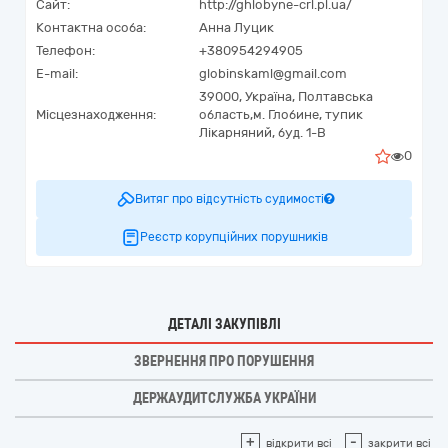
Сайт:
http://ghlobyne-crl.pl.ua/
Контактна особа:
Анна Луцик
Телефон:
+380954294905
E-mail:
globinskaml@gmail.com
39000,
Україна
,
Полтавська
Місцезнаходження:
область,
м. Глобине,
тупик
Лікарняний, буд. 1-В
0
Витяг про відсутність судимості
Реєстр корупційних порушників
ДЕТАЛІ ЗАКУПІВЛІ
ЗВЕРНЕННЯ ПРО ПОРУШЕННЯ
ДЕРЖАУДИТСЛУЖБА УКРАЇНИ
+
-
відкрити всі
закрити всі