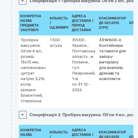
+
Специфікація 1: Пробірка вакуумна: Об'єм 2 мл., розм
КОНКРЕТНА
АДРЕСА
КІЛЬКІСТЬ
КЛАСИФІКАТОР
НАЗВА
ДОСТАВКИ /
/
ДК 021:2015
КЛА
ПРЕДМЕТА
ПЕРІОД
ОД.ВИМІРУ
(CPV)
ЗАКУПІВЛІ
ДОСТАВКИ
Пробірка
1 500
39000
,
33141600-6
вакуумна:
штука
Україна
,
Контейнери
Об'єм 4 мл.,
Полтавська
та пакети для
розмір:
область
,
м
забору
13х75 мм,
Глобине
,
матеріалу
наповнювач:
туп.
для аналізів,
цитрат
Лікарняний,
дренажі та
натрію 3,2%,
1-в
комплекти
колір
по 31-12-
кришки:
2026
Блакитний,
стерильна
+
Специфікація 2: Пробірка вакуумна: Об'єм 4 мл., розм
КОНКРЕТНА
АДРЕСА
КІЛЬКІСТЬ
КЛАСИФІКАТОР
НАЗВА
ДОСТАВКИ /
/
ДК 021:2015
КЛА