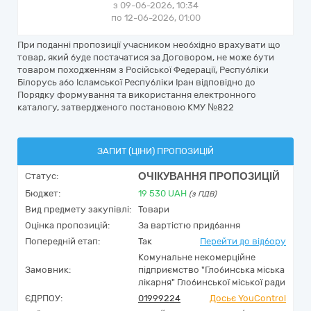
з 09-06-2026, 10:34
по 12-06-2026, 01:00
При поданні пропозиції учасником необхідно врахувати що
товар, який буде постачатися за Договором, не може бути
товаром походженням з Російської Федерації, Республіки
Білорусь або Ісламської Республіки Іран відповідно до
Порядку формування та використання електронного
каталогу, затвердженого постановою КМУ №822
ЗАПИТ (ЦІНИ) ПРОПОЗИЦІЙ
ОЧІКУВАННЯ ПРОПОЗИЦІЙ
Статус:
Бюджет:
19 530
UAH
(з ПДВ)
Вид предмету закупівлі:
Товари
Оцінка пропозицій:
За вартістю придбання
Попередній етап:
Так
Перейти до відбору
Комунальне некомерційне
Замовник:
підприємство "Глобинська міська
лікарня" Глобинської міської ради
ЄДРПОУ:
01999224
Досьє YouControl