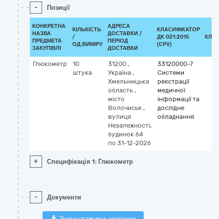
-
Позиції
КОНКРЕТНА
АДРЕСА
КІЛЬКІСТЬ
КЛАСИФІКАТОР
НАЗВА
ДОСТАВКИ /
/
ДК 021:2015
КЛА
ПРЕДМЕТА
ПЕРІОД
ОД.ВИМІРУ
(CPV)
ЗАКУПІВЛІ
ДОСТАВКИ
Глюкометр
10
31200
,
33120000-7
штука
Україна
,
Системи
Хмельницька
реєстрації
область
,
медичної
місто
інформації та
Волочиськ
,
дослідне
вулиця
обладнання
Незалежності,
будинок 64
по 31-12-2026
+
Специфікація 1: Глюкометр
-
Документи