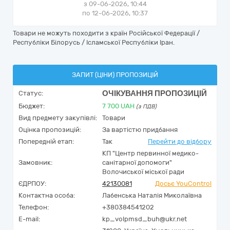
з 09-06-2026, 10:44
по 12-06-2026, 10:37
Товари не можуть походити з країн Російської Федерації /
Республіки Білорусь / Ісламської Республіки Іран.
ЗАПИТ (ЦІНИ) ПРОПОЗИЦІЙ
ОЧІКУВАННЯ ПРОПОЗИЦІЙ
Статус:
Бюджет:
7 700
UAH
(з ПДВ)
Вид предмету закупівлі:
Товари
Оцінка пропозицій:
За вартістю придбання
Попередній етап:
Так
Перейти до відбору
КП "Центр первинної медико-
Замовник:
санітарної допомоги"
Волочиської міської ради
ЄДРПОУ:
42130081
Досьє YouControl
Контактна особа:
Лабенська Наталія Миколаївна
Телефон:
+380384541202
E-mail:
kp_volpmsd_buh@ukr.net