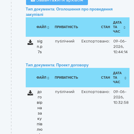
Завантажити архівом
Тип документа: Оголошення про проведення
закупівлі
ДАТА
ФАЙЛ
ПРИВАТНІСТЬ
СТАН
ТА
ЧАС
sig
публічний
Експортовано:
09-06-
n.p
2026,
7s
10:44:14
Тип документа: Проект договору
ДАТА
ФАЙЛ
ПРИВАТНІСТЬ
СТАН
ТА
ЧАС
до
публічний
Експортовано:
09-06-
го
2026,
вір
10:32:58
на
за
ку
пів
лю