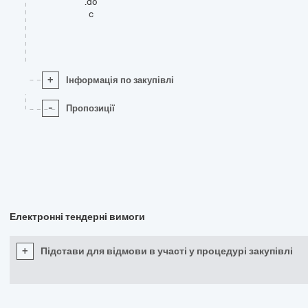
.do
c
+
Інформація по закупівлі
-
Пропозиції
Електронні тендерні вимоги
+
Підстави для відмови в участі у процедурі закупівлі