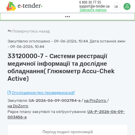
0 800 30 77 55
support@e-tender.ua
UK
Замовити дзвінок
Повернутись назад
Закупівлю оголошено - 09-06-2026, 10:44. Дата останніх змін
- 09-06-2026, 10:44
33120000-7 - Системи реєстрації
медичної інформації та дослідне
обладнання( Глюкометр Accu-Chek
Active)
Оголошення про проведення.pdf
Закупівля:
UA-2026-06-09-002784-a
/
на ProZorro
/
на DoZorro
Рядок плану закупівлі та обґрунтування:
UA-P-2026-06-09-
003456-a
Період подачі пропозицій