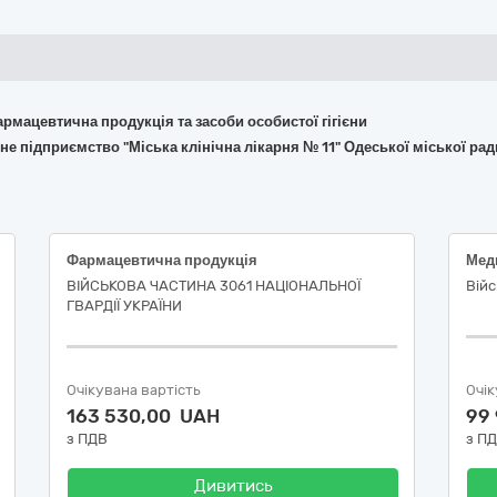
армацевтична продукція та засоби особистої гігієни
е підприємство "Міська клінічна лікарня № 11" Одеської міської рад
Фармацевтична продукція
Мед
ВІЙСЬКОВА ЧАСТИНА 3061 НАЦІОНАЛЬНОЇ
Війс
ГВАРДІЇ УКРАЇНИ
Очікувана вартість
Очік
163 530,00 UAH
99
з ПДВ
з П
Дивитись