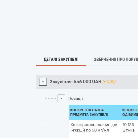
ДЕТАЛІ ЗАКУПІВЛІ
ЗВЕРНЕННЯ ПРО ПОРУ
-
Закупівля:
556 000
UAH
(з ПДВ)
-
Позиції
КОНКРЕТНА НАЗВА
КІЛЬКІСТ
ПРЕДМЕТА ЗАКУПІВЛІ
ОД.ВИМІ
Кетопрофен розчин для
10 125
ін'єкцій по 50 мг/мл
штука