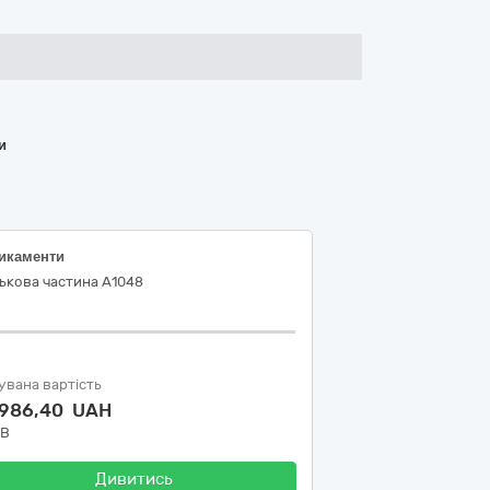
и
икаменти
ькова частина А1048
увана вартість
 986,40 UAH
ДВ
Дивитись