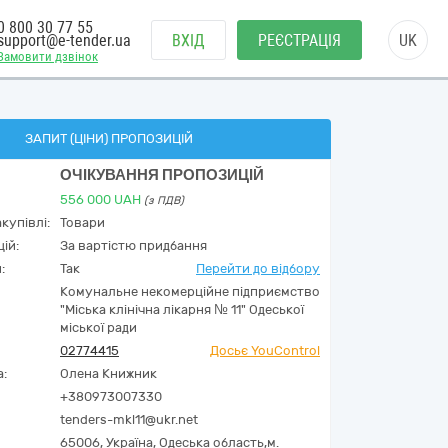
0 800 30 77 55
support@e-tender.ua
ВХІД
РЕЄСТРАЦІЯ
UK
Замовити дзвінок
ЗАПИТ (ЦІНИ) ПРОПОЗИЦІЙ
ОЧІКУВАННЯ ПРОПОЗИЦІЙ
556 000
UAH
(з ПДВ)
купівлі:
Товари
ій:
За вартістю придбання
:
Так
Перейти до відбору
Комунальне некомерційне підприємство
"Міська клінічна лікарня № 11" Одеської
міської ради
02774415
Досьє YouControl
а:
Олена Книжник
+380973007330
tenders-mkl11@ukr.net
65006,
Україна
,
Одеська область,
м.