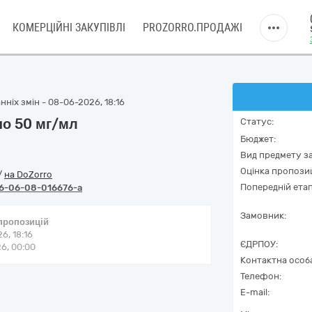
КОМЕРЦІЙНІ ЗАКУПІВЛІ
PROZORRO.ПРОДАЖІ
ніх змін - 08-06-2026, 18:16
по 50 мг/мл
Статус:
Бюджет:
Вид предмету за
Оцінка пропозиц
/
на DoZorro
Попередній етап
6-06-08-016676-a
Замовник:
 пропозицій
6, 18:16
ЄДРПОУ:
6, 00:00
Контактна особ
Телефон:
E-mail: