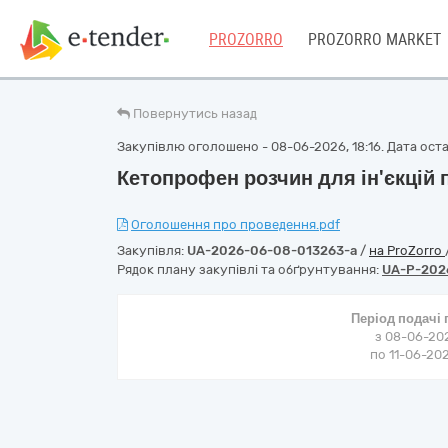
PROZORRO
PROZORRO MARKET
Повернутись назад
Закупівлю оголошено - 08-06-2026, 18:16. Дата остан
Кетопрофен розчин для ін'єкцій 
Оголошення про проведення.pdf
Закупівля:
UA-2026-06-08-013263-a
/
на ProZorro
Рядок плану закупівлі та обґрунтування:
UA-P-202
Період подачі
з 08-06-202
по 11-06-202