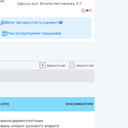
ня:
Одесса,
вул. Віталія Нестеренка, 5-Г
0
Витяг про відсутність судимості
Реєстр корупційних порушників
+
-
відкрити всі
закрити всі
 (CPV)
КЛАСИФІКАТОРИ
кування дерматологічних
ювань опорно-рухового апарату