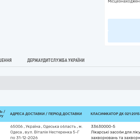
Місцезнаходжен
ШЕННЯ
ДЕРЖАУДИТСЛУЖБА УКРАЇНИ
Ь /
АДРЕСА ДОСТАВКИ / ПЕРІОД ДОСТАВКИ
КЛАСИФІКАТОР ДК 021:2015
РУ
65006
,
Україна
,
Одеська область
,
м.
33630000-5
Одеса
,
вул. Віталія Нестеренка 5-Г
Лікарські засоби для лі
по 31-12-2026
захворювань та захвор