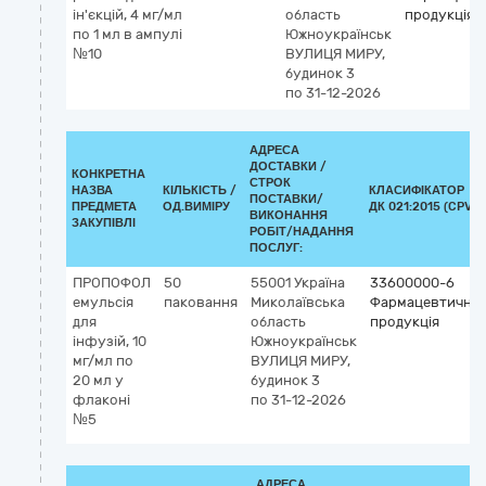
ін'єкцій, 4 мг/мл
область
продукція
по 1 мл в ампулі
Южноукраїнськ
№10
ВУЛИЦЯ МИРУ,
будинок 3
по 31-12-2026
АДРЕСА
ДОСТАВКИ /
КОНКРЕТНА
СТРОК
НАЗВА
КІЛЬКІСТЬ /
КЛАСИФІКАТОР
ПОСТАВКИ/
ПРЕДМЕТА
ОД.ВИМІРУ
ДК 021:2015 (CPV)
ВИКОНАННЯ
ЗАКУПІВЛІ
РОБІТ/НАДАННЯ
ПОСЛУГ:
ПРОПОФОЛ
50
55001
Україна
33600000-6
емульсія
паковання
Миколаївська
Фармацевтична
для
область
продукція
інфузій, 10
Южноукраїнськ
мг/мл по
ВУЛИЦЯ МИРУ,
20 мл у
будинок 3
флаконі
по 31-12-2026
№5
АДРЕСА