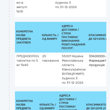
мл в
будинок 3
ампулі
по 31-12-2026
№10
АДРЕСА
ДОСТАВКИ /
КОНКРЕТНА
СТРОК
НАЗВА
КІЛЬКІСТЬ /
КЛАСИФІКАТО
ПОСТАВКИ/
ПРЕДМЕТА
ОД.ВИМІРУ
ДК 021:2015 (C
ВИКОНАННЯ
ЗАКУПІВЛІ
РОБІТ/НАДАННЯ
ПОСЛУГ:
ПРЕДНІЗОЛОН,
25
55001
Україна
33600000-6
таблетки по 5
паковання
Миколаївська
Фармацевтич
мг №40
область
продукція
Южноукраїнськ
ВУЛИЦЯ МИРУ,
будинок 3
по 31-12-2026
АДРЕСА
ДОСТАВКИ /
КОНКРЕТНА
СТРОК
НАЗВА
КІЛЬКІСТЬ /
КЛАСИФІКАТОР
ПОСТАВКИ/
ПРЕДМЕТА
ОД.ВИМІРУ
ДК 021:2015 (CPV