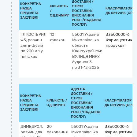
ДОСТАВКИ /
КОНКРЕТНА
КІЛЬКІСТЬ
СТРОК
НАЗВА
КЛАСИФІКАТОР
/
ПОСТАВКИ/
ПРЕДМЕТА
ДК 021:2015 (CPV)
ОД.ВИМІРУ
ВИКОНАННЯ
ЗАКУПІВЛІ
РОБІТ/НАДАННЯ
ПОСЛУГ:
ГЛІКОСТЕРИЛ
10
55001
Україна
33600000-6
Ф5, розчин
флакон
Миколаївська
Фармацевтична
для інфузій
область
продукція
по 200 мл у
Южноукраїнськ
пляшках
ВУЛИЦЯ МИРУ,
будинок 3
по 31-12-2026
АДРЕСА
ДОСТАВКИ /
КОНКРЕТНА
СТРОК
НАЗВА
КІЛЬКІСТЬ /
КЛАСИФІКАТОР
ПОСТАВКИ/
ПРЕДМЕТА
ОД.ВИМІРУ
ДК 021:2015 (CPV)
ВИКОНАННЯ
ЗАКУПІВЛІ
РОБІТ/НАДАННЯ
ПОСЛУГ:
ДИМЕДРОЛ,
20
55001
Україна
33600000-6
розчин для
паковання
Миколаївська
Фармацевтична