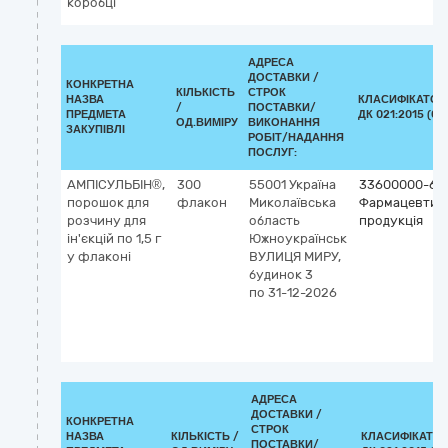
коробці
АДРЕСА
ДОСТАВКИ /
КОНКРЕТНА
КІЛЬКІСТЬ
СТРОК
НАЗВА
КЛАСИФІКАТОР
/
ПОСТАВКИ/
ПРЕДМЕТА
ДК 021:2015 (CP
ОД.ВИМІРУ
ВИКОНАННЯ
ЗАКУПІВЛІ
РОБІТ/НАДАННЯ
ПОСЛУГ:
АМПІСУЛЬБІН®,
300
55001
Україна
33600000-6
порошок для
флакон
Миколаївська
Фармацевтич
розчину для
область
продукція
ін'єкцій по 1,5 г
Южноукраїнськ
у флаконі
ВУЛИЦЯ МИРУ,
будинок 3
по 31-12-2026
АДРЕСА
ДОСТАВКИ /
КОНКРЕТНА
СТРОК
НАЗВА
КІЛЬКІСТЬ /
КЛАСИФІКАТО
ПОСТАВКИ/