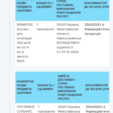
СТРОК
НАЗВА
КІЛЬКІСТЬ /
КЛАСИФІКАТОР
ПОСТАВКИ/
ПРЕДМЕТА
ОД.ВИМІРУ
ДК 021:2015 (CPV)
ВИКОНАННЯ
ЗАКУПІВЛІ
РОБІТ/НАДАННЯ
ПОСЛУГ:
БРАМІТОБ,
1
55001
Україна
33600000-6
розчин
паковання
Миколаївська
Фармацевтична
для
область
продукція
інгаляцій,
Южноукраїнськ
300 мг/4
ВУЛИЦЯ МИРУ,
мл по 4
будинок 3
мл в
по 31-12-2026
ампулі;
№56
АДРЕСА
ДОСТАВКИ /
КОНКРЕТНА
СТРОК
НАЗВА
КІЛЬКІСТЬ /
КЛАСИФІКАТОР
ПОСТАВКИ/
ПРЕДМЕТА
ОД.ВИМІРУ
ДК 021:2015 (CPV)
ВИКОНАННЯ
ЗАКУПІВЛІ
РОБІТ/НАДАННЯ
ПОСЛУГ:
ПРОТАМІНУ
1
55001
Україна
33600000-6
СУЛЬФАТ,
паковання
Миколаївська
Фармацевтична