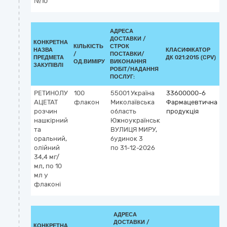
№10
АДРЕСА
ДОСТАВКИ /
КОНКРЕТНА
КІЛЬКІСТЬ
СТРОК
НАЗВА
КЛАСИФІКАТОР
/
ПОСТАВКИ/
К
ПРЕДМЕТА
ДК 021:2015 (CPV)
ОД.ВИМІРУ
ВИКОНАННЯ
ЗАКУПІВЛІ
РОБІТ/НАДАННЯ
ПОСЛУГ:
РЕТИНОЛУ
100
55001
Україна
33600000-6
АЦЕТАТ
флакон
Миколаївська
Фармацевтична
розчин
область
продукція
r
нашкірний
Южноукраїнськ
R
та
ВУЛИЦЯ МИРУ,
оральний,
будинок 3
олійний
по 31-12-2026
34,4 мг/
мл, по 10
мл у
флаконі
АДРЕСА
ДОСТАВКИ /
КОНКРЕТНА