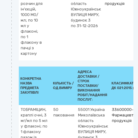
розчин для
область
продукція
ін'єкцій,
Южноукраїнськ
1000 MО/
ВУЛИЦЯ МИРУ,
мл; по 10
будинок 3
мл у
по 31-12-2026
флаконі;
по 1
флакону в
пачці з
картону
АДРЕСА
ДОСТАВКИ /
КОНКРЕТНА
СТРОК
НАЗВА
КІЛЬКІСТЬ /
КЛАСИФІКАТО
ПОСТАВКИ/
ПРЕДМЕТА
ОД.ВИМІРУ
ДК 021:2015 (C
ВИКОНАННЯ
ЗАКУПІВЛІ
РОБІТ/НАДАННЯ
ПОСЛУГ:
ТОБРАМІЦИН,
50
55001
Україна
33600000-6
краплі очні, 3
паковання
Миколаївська
Фармацевти
мг/мл по 5 мл
область
продукція
у флаконі; по
Южноукраїнськ
1 флакону
ВУЛИЦЯ МИРУ,
разом із
будинок 3