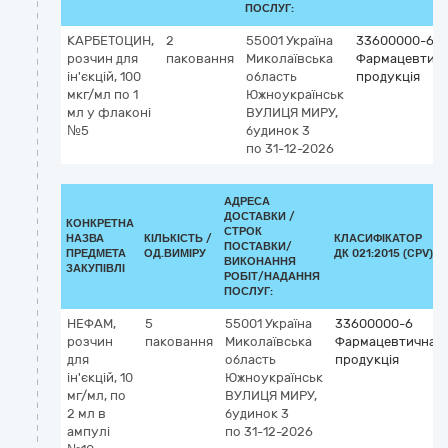
ПОСЛУГ:
КАРБЕТОЦИН,
2
55001
Україна
33600000-6
розчин для
паковання
Миколаївська
Фармацевтич
ін'єкцій, 100
область
продукція
мкг/мл по 1
Южноукраїнськ
мл у флаконі
ВУЛИЦЯ МИРУ,
№5
будинок 3
по 31-12-2026
АДРЕСА
ДОСТАВКИ /
КОНКРЕТНА
СТРОК
НАЗВА
КІЛЬКІСТЬ /
КЛАСИФІКАТОР
ПОСТАВКИ/
ПРЕДМЕТА
ОД.ВИМІРУ
ДК 021:2015 (CPV)
ВИКОНАННЯ
ЗАКУПІВЛІ
РОБІТ/НАДАННЯ
ПОСЛУГ:
НЕФАМ,
5
55001
Україна
33600000-6
розчин
паковання
Миколаївська
Фармацевтична
для
область
продукція
ін'єкцій, 10
Южноукраїнськ
мг/мл, по
ВУЛИЦЯ МИРУ,
2 мл в
будинок 3
ампулі
по 31-12-2026