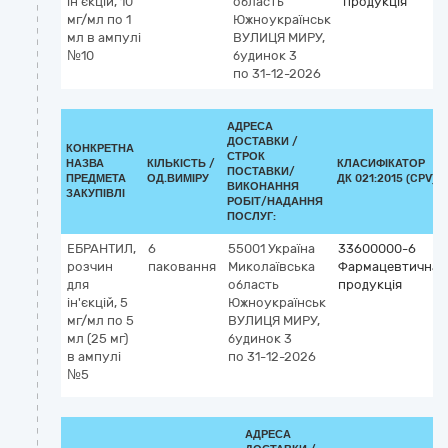
ін'єкцій, 10
область
продукція
мг/мл по 1
Южноукраїнськ
мл в ампулі
ВУЛИЦЯ МИРУ,
№10
будинок 3
по 31-12-2026
АДРЕСА
ДОСТАВКИ /
КОНКРЕТНА
СТРОК
НАЗВА
КІЛЬКІСТЬ /
КЛАСИФІКАТОР
ПОСТАВКИ/
ПРЕДМЕТА
ОД.ВИМІРУ
ДК 021:2015 (CPV)
ВИКОНАННЯ
ЗАКУПІВЛІ
РОБІТ/НАДАННЯ
ПОСЛУГ:
ЕБРАНТИЛ,
6
55001
Україна
33600000-6
розчин
паковання
Миколаївська
Фармацевтична
для
область
продукція
ін'єкцій, 5
Южноукраїнськ
мг/мл по 5
ВУЛИЦЯ МИРУ,
мл (25 мг)
будинок 3
в ампулі
по 31-12-2026
№5
АДРЕСА