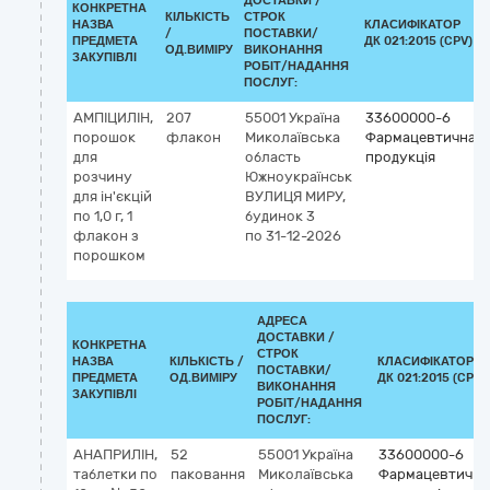
ДОСТАВКИ /
КОНКРЕТНА
КІЛЬКІСТЬ
СТРОК
НАЗВА
КЛАСИФІКАТОР
/
ПОСТАВКИ/
ПРЕДМЕТА
ДК 021:2015 (CPV)
ОД.ВИМІРУ
ВИКОНАННЯ
ЗАКУПІВЛІ
РОБІТ/НАДАННЯ
ПОСЛУГ:
АМПІЦИЛІН,
207
55001
Україна
33600000-6
порошок
флакон
Миколаївська
Фармацевтична
для
область
продукція
розчину
Южноукраїнськ
для ін'єкцій
ВУЛИЦЯ МИРУ,
по 1,0 г, 1
будинок 3
флакон з
по 31-12-2026
порошком
АДРЕСА
ДОСТАВКИ /
КОНКРЕТНА
СТРОК
НАЗВА
КІЛЬКІСТЬ /
КЛАСИФІКАТОР
ПОСТАВКИ/
ПРЕДМЕТА
ОД.ВИМІРУ
ДК 021:2015 (CPV)
ВИКОНАННЯ
ЗАКУПІВЛІ
РОБІТ/НАДАННЯ
ПОСЛУГ:
АНАПРИЛІН,
52
55001
Україна
33600000-6
таблетки по
паковання
Миколаївська
Фармацевтична