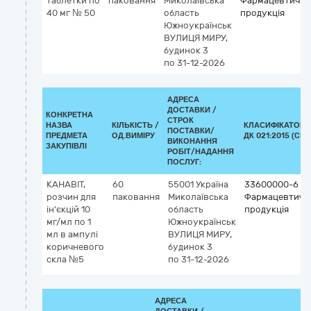
таблетки по
паковання
Миколаївська
Фармацевтична
40 мг № 50
область
продукція
Южноукраїнськ
ВУЛИЦЯ МИРУ,
будинок 3
по 31-12-2026
АДРЕСА
ДОСТАВКИ /
КОНКРЕТНА
СТРОК
НАЗВА
КІЛЬКІСТЬ /
КЛАСИФІКАТОР
ПОСТАВКИ/
ПРЕДМЕТА
ОД.ВИМІРУ
ДК 021:2015 (CPV
ВИКОНАННЯ
ЗАКУПІВЛІ
РОБІТ/НАДАННЯ
ПОСЛУГ:
КАНАВІТ,
60
55001
Україна
33600000-6
розчин для
паковання
Миколаївська
Фармацевтичн
ін'єкцій 10
область
продукція
мг/мл по 1
Южноукраїнськ
мл в ампулі
ВУЛИЦЯ МИРУ,
коричневого
будинок 3
скла №5
по 31-12-2026
АДРЕСА