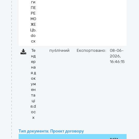
ги
ПЕ
РЕ
МО
ЖЕ
ЦЬ.
do
cx
Те
публічний
Експортовано:
08-06-
нд
2026,
ер
16:46:15
на
я д
ок
ум
ен
та
ці
я.d
oc
x
Тип документа: Проект договору