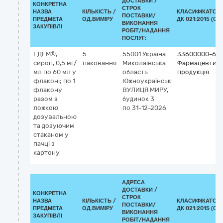
ДОСТАВКИ /
КОНКРЕТНА
СТРОК
НАЗВА
КІЛЬКІСТЬ /
КЛАСИФІКАТОР
ПОСТАВКИ/
ПРЕДМЕТА
ОД.ВИМІРУ
ДК 021:2015 (CP
ВИКОНАННЯ
ЗАКУПІВЛІ
РОБІТ/НАДАННЯ
ПОСЛУГ:
ЕДЕМ®,
5
55001
Україна
33600000-6
сироп, 0,5 мг/
паковання
Миколаївська
Фармацевтич
мл по 60 мл у
область
продукція
флаконі; по 1
Южноукраїнськ
флакону
ВУЛИЦЯ МИРУ,
разом з
будинок 3
ложкою
по 31-12-2026
дозувальною
та дозуючим
стаканом у
пачці з
картону
АДРЕСА
ДОСТАВКИ /
КОНКРЕТНА
СТРОК
НАЗВА
КІЛЬКІСТЬ /
КЛАСИФІКАТОР
ПОСТАВКИ/
ПРЕДМЕТА
ОД.ВИМІРУ
ДК 021:2015 (CP
ВИКОНАННЯ
ЗАКУПІВЛІ
РОБІТ/НАДАННЯ