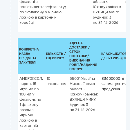
флаконі з
область
пр
поліетилентерефталату;
Южноукраїнськ
по 1 флакону з мірною
ВУЛИЦЯ МИРУ,
ложкою в картонній
будинок 3
коробці
по 31-12-2026
АДРЕСА
ДОСТАВКИ /
КОНКРЕТНА
СТРОК
НАЗВА
КІЛЬКІСТЬ /
КЛАСИФІКАТОР
ПОСТАВКИ/
ПРЕДМЕТА
ОД.ВИМІРУ
ДК 021:2015 (CPV)
ВИКОНАННЯ
ЗАКУПІВЛІ
РОБІТ/НАДАННЯ
ПОСЛУГ:
АМБРОКСОЛ,
10
55001
Україна
33600000-6
сироп, 15
паковання
Миколаївська
Фармацевтичн
мг/5 мл по
область
продукція
100 мл у
Южноукраїнськ
флаконі, по
ВУЛИЦЯ МИРУ,
1 флакону
будинок 3
разом з
по 31-12-2026
мірною
ложкою в
картонній