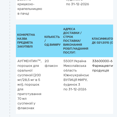
кришкою-
по 31-12-2026
крапельницею
в пачці
АДРЕСА
ДОСТАВКИ /
КОНКРЕТНА
КІЛЬКІСТЬ
СТРОК
НАЗВА
КЛАСИФІКАТОР
/
ПОСТАВКИ/
ПРЕДМЕТА
ДК 021:2015 (CPV
ОД.ВИМІРУ
ВИКОНАННЯ
ЗАКУПІВЛІ
РОБІТ/НАДАННЯ
ПОСЛУГ:
АУГМЕНТИН™,
20
55001
Україна
33600000-6
порошок для
флакон
Миколаївська
Фармацевтичн
оральної
область
продукція
суспензії (200
Южноукраїнськ
мг/28,5 мг в 5
ВУЛИЦЯ МИРУ,
мл); порошок
будинок 3
для
по 31-12-2026
приготування
70 мл
суспензії у
флаконах