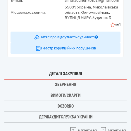
E-mail:
alinaradchenkofpz@gmail.com
55001,
Україна
,
Миколаївська
Місцезнаходження:
область,
Южноукраїнськ,
ВУЛИЦЯ МИРУ, будинок 3
1
Витяг про відсутність судимості
Реєстр корупційних порушників
ДЕТАЛІ ЗАКУПІВЛІ
ЗВЕРНЕННЯ
ВИМОГИ/СКАРГИ
DOZORRO
ДЕРЖАУДИТСЛУЖБА УКРАЇНИ
+
-
відкрити всі
закрити всі