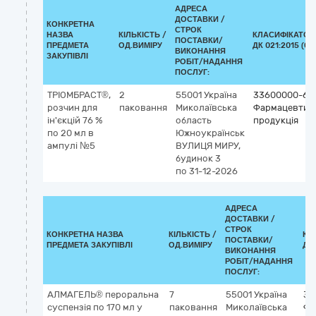
АДРЕСА
ДОСТАВКИ /
КОНКРЕТНА
СТРОК
НАЗВА
КІЛЬКІСТЬ /
КЛАСИФІКАТОР
ПОСТАВКИ/
ПРЕДМЕТА
ОД.ВИМІРУ
ДК 021:2015 (CP
ВИКОНАННЯ
ЗАКУПІВЛІ
РОБІТ/НАДАННЯ
ПОСЛУГ:
ТРІОМБРАСТ®,
2
55001
Україна
33600000-6
розчин для
паковання
Миколаївська
Фармацевтич
ін'єкцій 76 %
область
продукція
по 20 мл в
Южноукраїнськ
ампулі №5
ВУЛИЦЯ МИРУ,
будинок 3
по 31-12-2026
АДРЕСА
ДОСТАВКИ /
СТРОК
КОНКРЕТНА НАЗВА
КІЛЬКІСТЬ /
КЛ
ПОСТАВКИ/
ПРЕДМЕТА ЗАКУПІВЛІ
ОД.ВИМІРУ
ДК 
ВИКОНАННЯ
РОБІТ/НАДАННЯ
ПОСЛУГ:
АЛМАГЕЛЬ® пероральна
7
55001
Україна
33
суспензія по 170 мл у
паковання
Миколаївська
Фа