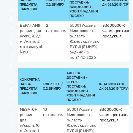
НАЗВА
КІЛЬКІСТЬ /
КЛАСИФІКАТОР
ПОСТАВКИ/
ПРЕДМЕТА
ОД.ВИМІРУ
ДК 021:2015 (CPV)
ВИКОНАННЯ
ЗАКУПІВЛІ
РОБІТ/НАДАННЯ
ПОСЛУГ:
ВЕРАПАМІЛ,
2
55001
Україна
33600000-6
розчин для
паковання
Миколаївська
Фармацевтична
ін'єкцій, 2,5
область
продукція
мг/мл по 2
Южноукраїнськ
мл в ампулі
ВУЛИЦЯ МИРУ,
№10
будинок 3
по 31-12-2026
АДРЕСА
ДОСТАВКИ /
КОНКРЕТНА
СТРОК
НАЗВА
КІЛЬКІСТЬ /
КЛАСИФІКАТОР
ПОСТАВКИ/
ПРЕДМЕТА
ОД.ВИМІРУ
ДК 021:2015 (CPV)
ВИКОНАННЯ
ЗАКУПІВЛІ
РОБІТ/НАДАННЯ
ПОСЛУГ:
МЕЗАТОН,
10
55001
Україна
33600000-6
розчин
паковання
Миколаївська
Фармацевтична
для
область
продукція
ін'єкцій, 10
Южноукраїнськ
мг/мл по 1
ВУЛИЦЯ МИРУ,