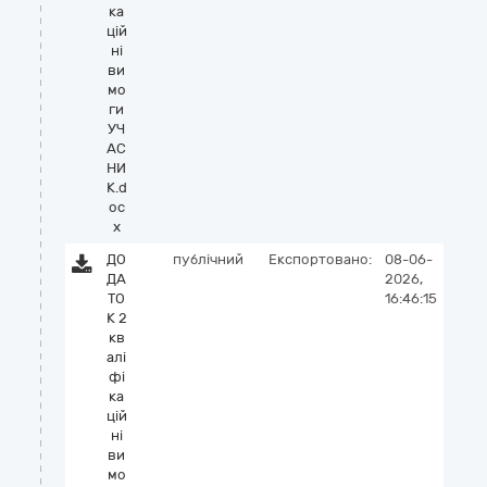
ка
цій
ні
ви
мо
ги
УЧ
АС
НИ
К.d
oc
x
ДО
публічний
Експортовано:
08-06-
ДА
2026,
ТО
16:46:15
К 2
кв
алі
фі
ка
цій
ні
ви
мо