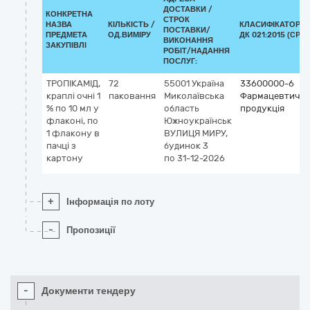
ДОСТАВКИ /
КОНКРЕТНА
СТРОК
НАЗВА
КІЛЬКІСТЬ /
КЛАСИФІКАТОР
ПОСТАВКИ/
ПРЕДМЕТА
ОД.ВИМІРУ
ДК 021:2015 (CPV)
ВИКОНАННЯ
ЗАКУПІВЛІ
РОБІТ/НАДАННЯ
ПОСЛУГ:
ТРОПІКАМІД,
72
55001
Україна
33600000-6
краплі очні 1
паковання
Миколаївська
Фармацевтична
% по 10 мл у
область
продукція
флаконі, по
Южноукраїнськ
1 флакону в
ВУЛИЦЯ МИРУ,
пачці з
будинок 3
картону
по 31-12-2026
+
Інформація по лоту
-
Пропозиції
-
Документи тендеру