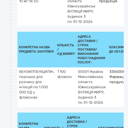
10 мг № 50
область
продукція
Южноукраїнськ
ВУЛИЦЯ МИРУ,
будинок 3
по 31-12-2026
АДРЕСА
ДОСТАВКИ /
КІЛЬКІСТЬ
СТРОК
КОНКРЕТНА НАЗВА
КЛАСИФІКА
/
ПОСТАВКИ/
ПРЕДМЕТА ЗАКУПІВЛІ
ДК 021:2015
ОД.ВИМІРУ
ВИКОНАННЯ
РОБІТ/НАДАННЯ
ПОСЛУГ:
БЕНЗИЛПЕНІЦИЛІН,
1 100
55001
Україна
33600000
порошок для
флакон
Миколаївська
Фармацев
розчину для
область
продукція
ін'єкцій по 1 000
Южноукраїнськ
000 ОД у
ВУЛИЦЯ МИРУ,
флаконах
будинок 3
по 31-12-2026
АДРЕСА
ДОСТАВКИ /
КОНКРЕТНА
СТРОК