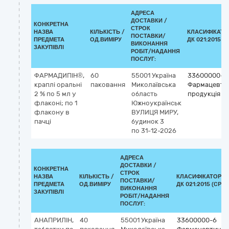
АДРЕСА
ДОСТАВКИ /
КОНКРЕТНА
СТРОК
НАЗВА
КІЛЬКІСТЬ /
КЛАСИФІКАТО
ПОСТАВКИ/
ПРЕДМЕТА
ОД.ВИМІРУ
ДК 021:2015 (C
ВИКОНАННЯ
ЗАКУПІВЛІ
РОБІТ/НАДАННЯ
ПОСЛУГ:
ФАРМАДИПІН®,
60
55001
Україна
33600000-6
краплі оральні
паковання
Миколаївська
Фармацевти
2 % по 5 мл у
область
продукція
флаконі; по 1
Южноукраїнськ
флакону в
ВУЛИЦЯ МИРУ,
пачці
будинок 3
по 31-12-2026
АДРЕСА
ДОСТАВКИ /
КОНКРЕТНА
СТРОК
НАЗВА
КІЛЬКІСТЬ /
КЛАСИФІКАТОР
ПОСТАВКИ/
ПРЕДМЕТА
ОД.ВИМІРУ
ДК 021:2015 (CPV)
ВИКОНАННЯ
ЗАКУПІВЛІ
РОБІТ/НАДАННЯ
ПОСЛУГ:
АНАПРИЛІН,
40
55001
Україна
33600000-6