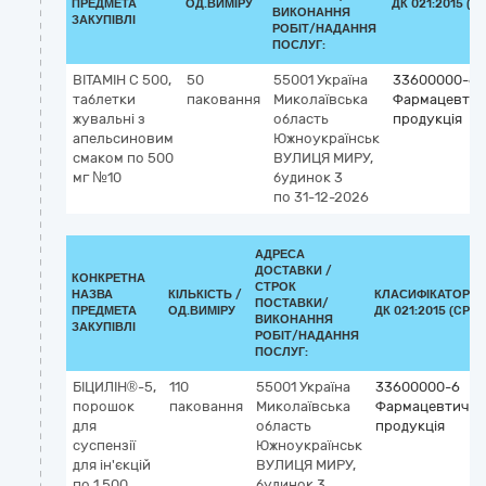
ПРЕДМЕТА
ОД.ВИМІРУ
ДК 021:2015 (C
ВИКОНАННЯ
ЗАКУПІВЛІ
РОБІТ/НАДАННЯ
ПОСЛУГ:
ВІТАМІН С 500,
50
55001
Україна
33600000-6
таблетки
паковання
Миколаївська
Фармацевтич
жувальні з
область
продукція
апельсиновим
Южноукраїнськ
смаком по 500
ВУЛИЦЯ МИРУ,
мг №10
будинок 3
по 31-12-2026
АДРЕСА
ДОСТАВКИ /
КОНКРЕТНА
СТРОК
НАЗВА
КІЛЬКІСТЬ /
КЛАСИФІКАТОР
ПОСТАВКИ/
ПРЕДМЕТА
ОД.ВИМІРУ
ДК 021:2015 (CPV)
ВИКОНАННЯ
ЗАКУПІВЛІ
РОБІТ/НАДАННЯ
ПОСЛУГ:
БІЦИЛІН®-5,
110
55001
Україна
33600000-6
порошок
паковання
Миколаївська
Фармацевтична
для
область
продукція
суспензії
Южноукраїнськ
для ін'єкцій
ВУЛИЦЯ МИРУ,
по 1 500
будинок 3