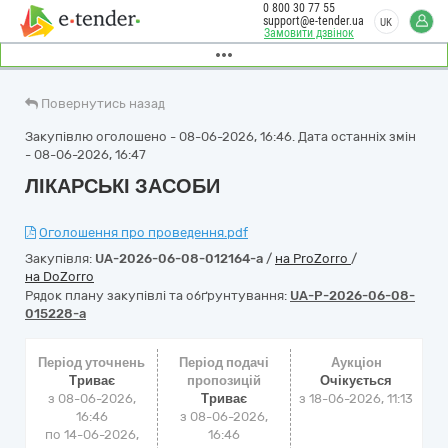
0 800 30 77 55
support@e-tender.ua
UK
Замовити дзвінок
Повернутись назад
Закупівлю оголошено - 08-06-2026, 16:46. Дата останніх змін
- 08-06-2026, 16:47
ЛІКАРСЬКІ ЗАСОБИ
Оголошення про проведення.pdf
Закупівля:
UA-2026-06-08-012164-a
/
на ProZorro
/
на DoZorro
Рядок плану закупівлі та обґрунтування:
UA-P-2026-06-08-
015228-a
Період уточнень
Період подачі
Аукціон
Триває
пропозицій
Очікується
з 08-06-2026,
Триває
з
18-06-2026, 11:13
16:46
з 08-06-2026,
по 14-06-2026,
16:46