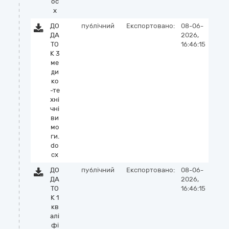
oc
x
ДО
публічний
Експортовано:
08-06-
ДА
2026,
ТО
16:46:15
К 3
ме
ди
ко
-те
хні
чні
ви
мо
ги.
do
cx
ДО
публічний
Експортовано:
08-06-
ДА
2026,
ТО
16:46:15
К 1
кв
алі
фі