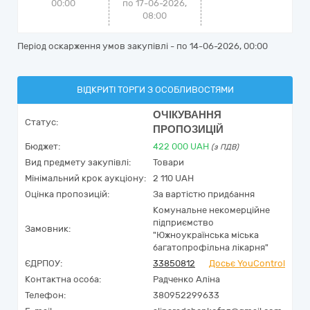
00:00
по 17-06-2026,
08:00
Період оскарження умов закупівлі - по
14-06-2026, 00:00
ВІДКРИТІ ТОРГИ З ОСОБЛИВОСТЯМИ
ОЧІКУВАННЯ
Статус:
ПРОПОЗИЦІЙ
Бюджет:
422 000
UAH
(з ПДВ)
Вид предмету закупівлі:
Товари
Мінімальний крок аукціону:
2 110 UAH
Оцінка пропозицій:
За вартістю придбання
Комунальне некомерційне
підприємство
Замовник:
"Южноукраїнська міська
багатопрофільна лікарня"
ЄДРПОУ:
33850812
Досьє YouControl
Контактна особа:
Радченко Аліна
Телефон:
380952299633