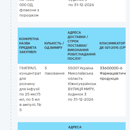
000 ОД,
по 31-12-2026
флакони з
порошком
АДРЕСА
ДОСТАВКИ /
КОНКРЕТНА
СТРОК
НАЗВА
КІЛЬКІСТЬ /
КЛАСИФІКАТОР
ПОСТАВКИ/
ПРЕДМЕТА
ОД.ВИМІРУ
ДК 021:2015 (CPV)
ВИКОНАННЯ
ЗАКУПІВЛІ
РОБІТ/НАДАННЯ
ПОСЛУГ:
ГІНІПРАЛ,
5
55001
Україна
33600000-6
концентрат
паковання
Миколаївська
Фармацевтична
для
область
продукція
розчину
Южноукраїнськ
для інфузії
ВУЛИЦЯ МИРУ,
по 25 мкг/5
будинок 3
мл, по 5 мл
по 31-12-2026
в ампулі; №
5
АДРЕСА