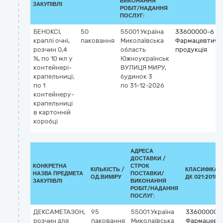
ВИКОНАННЯ
ЗАКУПІВЛІ
РОБІТ/НАДАННЯ
ПОСЛУГ:
БЕНОКСІ,
50
55001
Україна
33600000-6
краплі очні,
паковання
Миколаївська
Фармацевтичн
розчин 0,4
область
продукція
%, по 10 мл у
Южноукраїнськ
контейнері-
ВУЛИЦЯ МИРУ,
крапельниці;
будинок 3
по 1
по 31-12-2026
контейнеру-
крапельниці
в картонній
коробці
АДРЕСА
ДОСТАВКИ /
КОНКРЕТНА
СТРОК
КІЛЬКІСТЬ /
КЛАСИФІКАТ
НАЗВА ПРЕДМЕТА
ПОСТАВКИ/
ОД.ВИМІРУ
ДК 021:2015 (
ЗАКУПІВЛІ
ВИКОНАННЯ
РОБІТ/НАДАННЯ
ПОСЛУГ:
ДЕКСАМЕТАЗОН,
95
55001
Україна
33600000-
розчин для
паковання
Миколаївська
Фармацевт