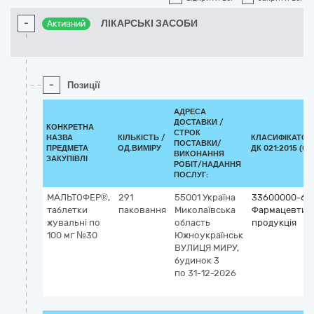
-
ЛІКАРСЬКІ ЗАСОБИ
Активний
-
Позиції
АДРЕСА
ДОСТАВКИ /
КОНКРЕТНА
СТРОК
НАЗВА
КІЛЬКІСТЬ /
КЛАСИФІКАТОР
ПОСТАВКИ/
ПРЕДМЕТА
ОД.ВИМІРУ
ДК 021:2015 (CP
ВИКОНАННЯ
ЗАКУПІВЛІ
РОБІТ/НАДАННЯ
ПОСЛУГ:
МАЛЬТОФЕР®,
291
55001
Україна
33600000-6
таблетки
паковання
Миколаївська
Фармацевтич
жувальні по
область
продукція
100 мг №30
Южноукраїнськ
ВУЛИЦЯ МИРУ,
будинок 3
по 31-12-2026