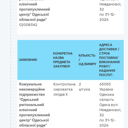
клінічний
Нежданової,
протипухлинний
32
центр" Одеської
по 31-12-
обласної ради"
2026
02008342
АДРЕСА
ДОСТАВКИ /
КОНКРЕТНА
СТРОК
КІЛЬКІСТЬ
К
НАЗВА
ПОСТАВКИ/
ЗАМОВНИК
/
ДК
ПРЕДМЕТА
ВИКОНАННЯ
ОД.ВИМІРУ
(C
ЗАКУПІВЛІ
РОБІТ/
НАДАННЯ
ПОСЛУГ:
Комунальне
Контрольна
2
65055
3
некомерційне
сироватка
штука
Україна
Р
підприємство
ліпідів ІІ
Одеська
к
"Одеський
область
р
регіональний
Одеса
вул.
клінічний
Нежданової,
протипухлинний
32
центр" Одеської
по 31-12-
обласної ради"
2026