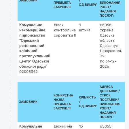
ЗАМОВНИК
/
ДК
ПРЕДМЕТА
ВИКОНАННЯ
ОД.ВИМІРУ
(C
ЗАКУПІВЛІ
РОБІТ/
НАДАННЯ
ПОСЛУГ:
Комунальне
Білок
1
65055
3
некомерційне
контрольна
штука
Україна
Р
підприємство
сироватка ІІ
Одеська
к
"Одеський
область
р
регіональний
Одеса
вул.
клінічний
Нежданової,
протипухлинний
32
центр" Одеської
по 31-12-
обласної ради"
2026
02008342
АДРЕСА
ДОСТАВКИ /
КОНКРЕТНА
СТРОК
КІЛЬКІСТЬ
К
НАЗВА
ПОСТАВКИ/
ЗАМОВНИК
/
ДК
ПРЕДМЕТА
ВИКОНАННЯ
ОД.ВИМІРУ
(C
ЗАКУПІВЛІ
РОБІТ/
НАДАННЯ
ПОСЛУГ:
Комунальне
Біохімічна
15
65055
3