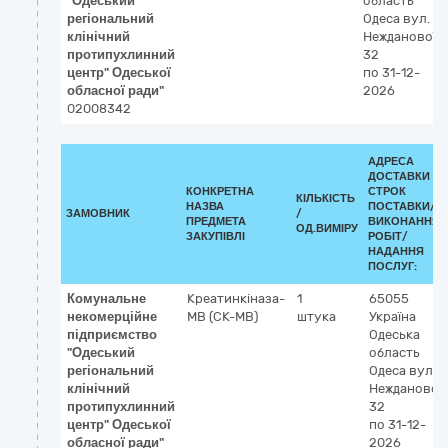
"Одеський
область
регіональний
Одеса
вул.
клінічний
Нежданової,
протипухлинний
32
центр" Одеської
по 31-12-
обласної ради"
2026
02008342
АДРЕСА
ДОСТАВКИ /
КОНКРЕТНА
СТРОК
КІЛЬКІСТЬ
НАЗВА
ПОСТАВКИ/
ЗАМОВНИК
/
ПРЕДМЕТА
ВИКОНАННЯ
ОД.ВИМІРУ
ЗАКУПІВЛІ
РОБІТ/
НАДАННЯ
ПОСЛУГ:
Комунальне
Креатинкіназа-
1
65055
некомерційне
MB (CK-MB)
штука
Україна
підприємство
Одеська
"Одеський
область
регіональний
Одеса
вул.
клінічний
Нежданової,
протипухлинний
32
центр" Одеської
по 31-12-
обласної ради"
2026