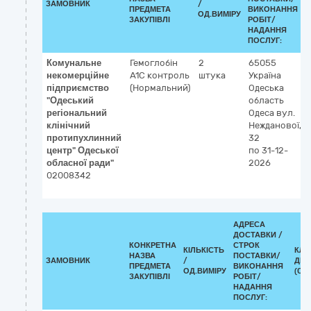
ЗАМОВНИК
/
ПРЕДМЕТА
ВИКОНАННЯ
ОД.ВИМІРУ
ЗАКУПІВЛІ
РОБІТ/
НАДАННЯ
ПОСЛУГ:
Комунальне
Гемоглобін
2
65055
некомерційне
A1С контроль
штука
Україна
підприємство
(Нормальний)
Одеська
"Одеський
область
регіональний
Одеса
вул.
клінічний
Нежданової,
протипухлинний
32
центр" Одеської
по 31-12-
обласної ради"
2026
02008342
АДРЕСА
ДОСТАВКИ /
КОНКРЕТНА
СТРОК
КІЛЬКІСТЬ
КЛА
НАЗВА
ПОСТАВКИ/
ЗАМОВНИК
/
ДК 0
ПРЕДМЕТА
ВИКОНАННЯ
ОД.ВИМІРУ
(CPV
ЗАКУПІВЛІ
РОБІТ/
НАДАННЯ
ПОСЛУГ: