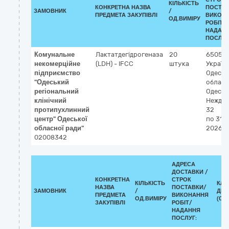
КІЛЬКІСТЬ
КОНКРЕТНА НАЗВА
ПОСТАВ
ЗАМОВНИК
/
ПРЕДМЕТА ЗАКУПІВЛІ
ВИКОН
ОД.ВИМІРУ
РОБІТ/
НАДАН
ПОСЛУГ
Комунальне
Лактатдегідрогеназа
20
65055
некомерційне
(LDH) - IFCC
штука
Україн
підприємство
Одеськ
"Одеський
област
регіональний
Одеса
клінічний
Неждан
протипухлинний
32
центр" Одеської
по 31-1
обласної ради"
2026
02008342
АДРЕСА
ДОСТАВКИ /
КОНКРЕТНА
СТРОК
КІЛЬКІСТЬ
КЛА
НАЗВА
ПОСТАВКИ/
ЗАМОВНИК
/
ДК 0
ПРЕДМЕТА
ВИКОНАННЯ
ОД.ВИМІРУ
(CPV
ЗАКУПІВЛІ
РОБІТ/
НАДАННЯ
ПОСЛУГ: