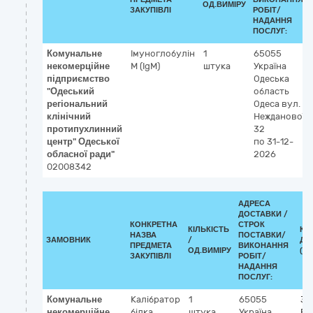
ОД.ВИМІРУ
ЗАКУПІВЛІ
РОБІТ/
НАДАННЯ
ПОСЛУГ:
Комунальне
Імуноглобулін
1
65055
некомерційне
М (IgM)
штука
Україна
підприємство
Одеська
"Одеський
область
регіональний
Одеса
вул.
клінічний
Нежданової,
протипухлинний
32
центр" Одеської
по 31-12-
обласної ради"
2026
02008342
АДРЕСА
ДОСТАВКИ /
КОНКРЕТНА
СТРОК
КІЛЬКІСТЬ
КЛ
НАЗВА
ПОСТАВКИ/
ЗАМОВНИК
/
ДК 
ПРЕДМЕТА
ВИКОНАННЯ
ОД.ВИМІРУ
(CP
ЗАКУПІВЛІ
РОБІТ/
НАДАННЯ
ПОСЛУГ:
Комунальне
Калібратор
1
65055
33
некомерційне
білка
штука
Україна
Ре