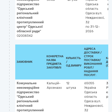
підприємство
Одеська
ко
"Одеський
область
ре
регіональний
Одеса
вул.
клінічний
Нежданової,
протипухлинний
32
центр" Одеської
по 31-12-
обласної ради"
2026
02008342
АДРЕСА
ДОСТАВКИ /
КОНКРЕТНА
СТРОК
КІЛЬКІСТЬ
КЛА
НАЗВА
ПОСТАВКИ/
ЗАМОВНИК
/
ДК 0
ПРЕДМЕТА
ВИКОНАННЯ
ОД.ВИМІРУ
(CPV
ЗАКУПІВЛІ
РОБІТ/
НАДАННЯ
ПОСЛУГ:
Комунальне
Кальцій-
12
65055
33
некомерційне
Арсеназо
штука
Україна
Реа
підприємство
Одеська
кон
"Одеський
область
ре
регіональний
Одеса
вул.
клінічний
Нежданової,
протипухлинний
32