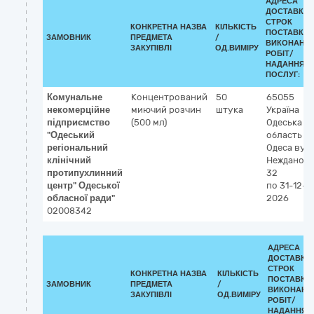
АДРЕСА
ДОСТАВКИ 
СТРОК
КОНКРЕТНА НАЗВА
КІЛЬКІСТЬ
ПОСТАВКИ/
ЗАМОВНИК
ПРЕДМЕТА
/
ВИКОНАНН
ЗАКУПІВЛІ
ОД.ВИМІРУ
РОБІТ/
НАДАННЯ
ПОСЛУГ:
Комунальне
Концентрований
50
65055
некомерційне
миючий розчин
штука
Україна
підприємство
(500 мл)
Одеська
"Одеський
область
регіональний
Одеса
вул.
клінічний
Нежданово
протипухлинний
32
центр" Одеської
по 31-12-
обласної ради"
2026
02008342
АДРЕСА
ДОСТАВКИ 
СТРОК
КОНКРЕТНА НАЗВА
КІЛЬКІСТЬ
ПОСТАВКИ
ЗАМОВНИК
ПРЕДМЕТА
/
ВИКОНАНН
ЗАКУПІВЛІ
ОД.ВИМІРУ
РОБІТ/
НАДАННЯ