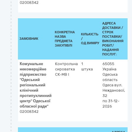
02008342
АДРЕСА
ДОСТАВКИ /
КОНКРЕТНА
СТРОК
КІЛЬКІСТЬ
К
НАЗВА
ПОСТАВКИ/
ЗАМОВНИК
/
ДК
ПРЕДМЕТА
ВИКОНАННЯ
ОД.ВИМІРУ
(C
ЗАКУПІВЛІ
РОБІТ/
НАДАННЯ
ПОСЛУГ:
Комунальне
Контрольна
1
65055
3
некомерційне
сироватка
штука
Україна
Р
підприємство
СК-МВ І
Одеська
к
"Одеський
область
р
регіональний
Одеса
вул.
клінічний
Нежданової,
протипухлинний
32
центр" Одеської
по 31-12-
обласної ради"
2026
02008342