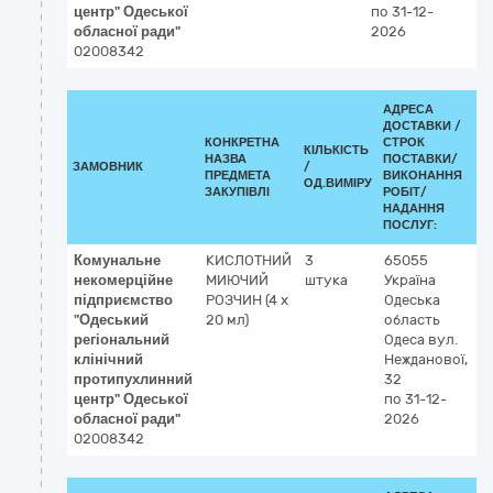
центр" Одеської
по 31-12-
обласної ради"
2026
02008342
АДРЕСА
ДОСТАВКИ /
КОНКРЕТНА
СТРОК
КІЛЬКІСТЬ
К
НАЗВА
ПОСТАВКИ/
ЗАМОВНИК
/
ДК
ПРЕДМЕТА
ВИКОНАННЯ
ОД.ВИМІРУ
(C
ЗАКУПІВЛІ
РОБІТ/
НАДАННЯ
ПОСЛУГ:
Комунальне
КИСЛОТНИЙ
3
65055
3
некомерційне
МИЮЧИЙ
штука
Україна
Р
підприємство
РОЗЧИН (4 x
Одеська
к
"Одеський
20 мл)
область
р
регіональний
Одеса
вул.
клінічний
Нежданової,
протипухлинний
32
центр" Одеської
по 31-12-
обласної ради"
2026
02008342