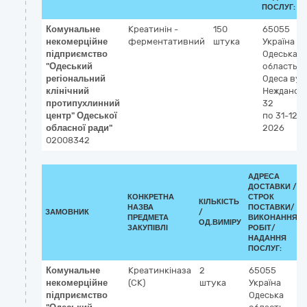
ПОСЛУГ:
Комунальне
Креатинін -
150
65055
некомерційне
ферментативний
штука
Україна
підприємство
Одеська
"Одеський
область
регіональний
Одеса
вул
клінічний
Нежданово
протипухлинний
32
центр" Одеської
по 31-12-
обласної ради"
2026
02008342
АДРЕСА
ДОСТАВКИ /
КОНКРЕТНА
СТРОК
КІЛЬКІСТЬ
НАЗВА
ПОСТАВКИ/
ЗАМОВНИК
/
ПРЕДМЕТА
ВИКОНАННЯ
ОД.ВИМІРУ
ЗАКУПІВЛІ
РОБІТ/
НАДАННЯ
ПОСЛУГ:
Комунальне
Креатинкіназа
2
65055
некомерційне
(CK)
штука
Україна
підприємство
Одеська