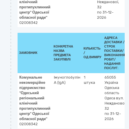
клінічний
Нежданової,
протипухлинний
32
центр" Одеської
по 31-12-
обласної ради"
2026
02008342
АДРЕСА
ДОСТАВКИ /
КОНКРЕТНА
СТРОК
КІЛЬКІСТЬ
НАЗВА
ПОСТАВКИ/
ЗАМОВНИК
/
ПРЕДМЕТА
ВИКОНАННЯ
ОД.ВИМІРУ
ЗАКУПІВЛІ
РОБІТ/
НАДАННЯ
ПОСЛУГ:
Комунальне
Імуноглобулін
1
65055
некомерційне
А (lgA)
штука
Україна
підприємство
Одеська
"Одеський
область
регіональний
Одеса
вул.
клінічний
Нежданової,
протипухлинний
32
центр" Одеської
по 31-12-
обласної ради"
2026
02008342