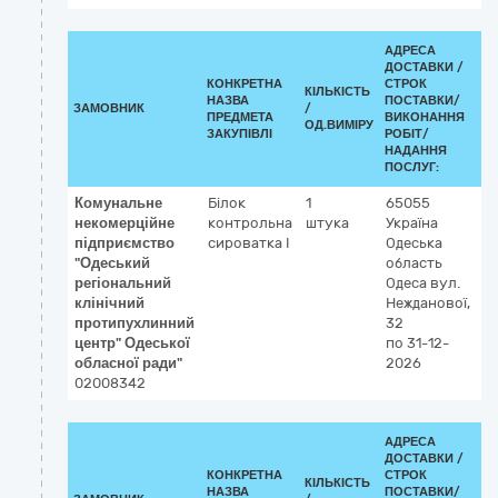
АДРЕСА
ДОСТАВКИ /
КОНКРЕТНА
СТРОК
КІЛЬКІСТЬ
К
НАЗВА
ПОСТАВКИ/
ЗАМОВНИК
/
ДК
ПРЕДМЕТА
ВИКОНАННЯ
ОД.ВИМІРУ
(C
ЗАКУПІВЛІ
РОБІТ/
НАДАННЯ
ПОСЛУГ:
Комунальне
Білок
1
65055
3
некомерційне
контрольна
штука
Україна
Р
підприємство
сироватка І
Одеська
к
"Одеський
область
р
регіональний
Одеса
вул.
клінічний
Нежданової,
протипухлинний
32
центр" Одеської
по 31-12-
обласної ради"
2026
02008342
АДРЕСА
ДОСТАВКИ /
КОНКРЕТНА
СТРОК
КІЛЬКІСТЬ
К
НАЗВА
ПОСТАВКИ/