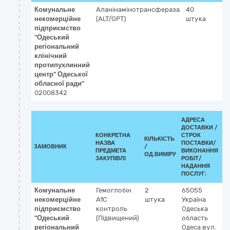
Комунальне
Аланінамінотрансфераза
40
6
некомерційне
(ALT/GPT)
штука
Ук
підприємство
О
"Одеський
о
регіональний
О
клінічний
Не
протипухлинний
3
центр" Одеської
по
обласної ради"
2
02008342
АДРЕСА
ДОСТАВКИ /
КОНКРЕТНА
СТРОК
КІЛЬКІСТЬ
НАЗВА
ПОСТАВКИ/
ЗАМОВНИК
/
Д
ПРЕДМЕТА
ВИКОНАННЯ
ОД.ВИМІРУ
(
ЗАКУПІВЛІ
РОБІТ/
НАДАННЯ
ПОСЛУГ:
Комунальне
Гемоглобін
2
65055
некомерційне
A1С
штука
Україна
підприємство
контроль
Одеська
"Одеський
(Підвищений)
область
регіональний
Одеса
вул.