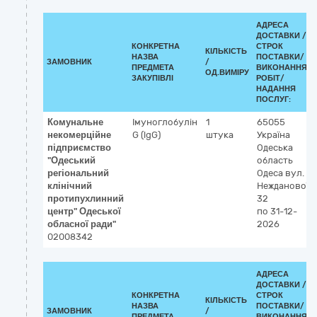
АДРЕСА
ДОСТАВКИ /
КОНКРЕТНА
СТРОК
КІЛЬКІСТЬ
НАЗВА
ПОСТАВКИ/
ЗАМОВНИК
/
ПРЕДМЕТА
ВИКОНАННЯ
ОД.ВИМІРУ
ЗАКУПІВЛІ
РОБІТ/
НАДАННЯ
ПОСЛУГ:
Комунальне
Імуноглобулін
1
65055
некомерційне
G (lgG)
штука
Україна
підприємство
Одеська
"Одеський
область
регіональний
Одеса
вул.
клінічний
Нежданової,
протипухлинний
32
центр" Одеської
по 31-12-
обласної ради"
2026
02008342
АДРЕСА
ДОСТАВКИ /
КОНКРЕТНА
СТРОК
КІЛЬКІСТЬ
НАЗВА
ПОСТАВКИ/
ЗАМОВНИК
/
ПРЕДМЕТА
ВИКОНАННЯ