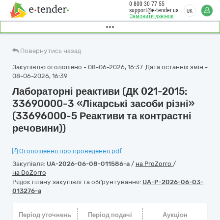
0 800 30 77 55
support@e-tender.ua
UK
Замовити дзвінок
Повернутись назад
Закупівлю оголошено - 08-06-2026, 16:37. Дата останніх змін -
08-06-2026, 16:39
Лабораторні реактиви (ДК 021-2015:
33690000-3 «Лікарські засоби різні»
(33696000-5 Реактиви та контрастні
речовини))
Оголошення про проведення.pdf
Закупівля:
UA-2026-06-08-011586-a
/
на ProZorro
/
на DoZorro
Рядок плану закупівлі та обґрунтування:
UA-P-2026-06-03-
013276-a
Період уточнень
Період подачі
Аукціон