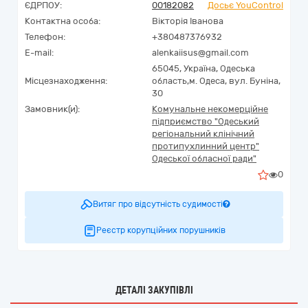
ЄДРПОУ:
00182082
Досьє YouControl
Контактна особа:
Вікторія Іванова
Телефон:
+380487376932
E-mail:
alenkaiisus@gmail.com
65045,
Україна
,
Одеська
Місцезнаходження:
область,
м. Одеса,
вул. Буніна,
30
Замовник(и):
Комунальне некомерційне
підприємство "Одеський
регіональний клінічний
протипухлинний центр"
Одеської обласної ради"
0
Витяг про відсутність судимості
Реєстр корупційних порушників
ДЕТАЛІ ЗАКУПІВЛІ