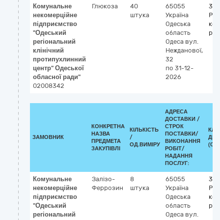
Комунальне
Глюкоза
40
65055
33
некомерційне
штука
Україна
Реа
підприємство
Одеська
кон
"Одеський
область
ре
регіональний
Одеса
вул.
клінічний
Нежданової,
протипухлинний
32
центр" Одеської
по 31-12-
обласної ради"
2026
02008342
АДРЕСА
ДОСТАВКИ /
КОНКРЕТНА
СТРОК
КІЛЬКІСТЬ
КЛА
НАЗВА
ПОСТАВКИ/
ЗАМОВНИК
/
ДК 0
ПРЕДМЕТА
ВИКОНАННЯ
ОД.ВИМІРУ
(CPV
ЗАКУПІВЛІ
РОБІТ/
НАДАННЯ
ПОСЛУГ:
Комунальне
Залізо-
8
65055
33
некомерційне
Феррозин
штука
Україна
Реа
підприємство
Одеська
кон
"Одеський
область
ре
регіональний
Одеса
вул.