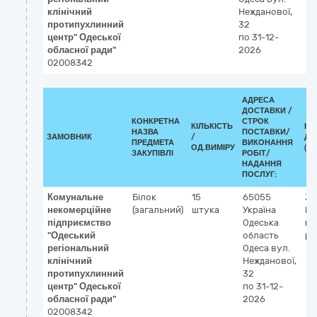
клінічний
Нежданової,
протипухлинний
32
центр" Одеської
по 31-12-
обласної ради"
2026
02008342
АДРЕСА
ДОСТАВКИ /
КОНКРЕТНА
СТРОК
КІЛЬКІСТЬ
КЛ
НАЗВА
ПОСТАВКИ/
ЗАМОВНИК
/
ДК 
ПРЕДМЕТА
ВИКОНАННЯ
ОД.ВИМІРУ
(CP
ЗАКУПІВЛІ
РОБІТ/
НАДАННЯ
ПОСЛУГ:
Комунальне
Білок
15
65055
33
некомерційне
(загальний)
штука
Україна
Ре
підприємство
Одеська
ко
"Одеський
область
ре
регіональний
Одеса
вул.
клінічний
Нежданової,
протипухлинний
32
центр" Одеської
по 31-12-
обласної ради"
2026
02008342