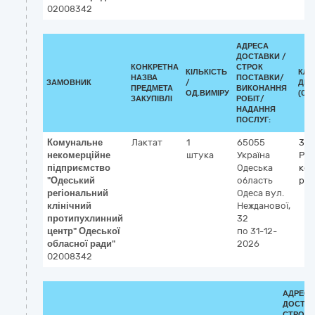
02008342
АДРЕСА
ДОСТАВКИ /
КОНКРЕТНА
СТРОК
КІЛЬКІСТЬ
КЛА
НАЗВА
ПОСТАВКИ/
ЗАМОВНИК
/
ДК 0
ПРЕДМЕТА
ВИКОНАННЯ
ОД.ВИМІРУ
(CPV
ЗАКУПІВЛІ
РОБІТ/
НАДАННЯ
ПОСЛУГ:
Комунальне
Лактат
1
65055
33
некомерційне
штука
Україна
Реа
підприємство
Одеська
кон
"Одеський
область
ре
регіональний
Одеса
вул.
клінічний
Нежданової,
протипухлинний
32
центр" Одеської
по 31-12-
обласної ради"
2026
02008342
АДРЕСА
ДОСТАВ
СТРОК