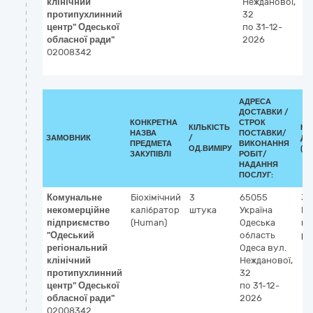
клінічний
Нежданової,
протипухлинний
32
центр" Одеської
по 31-12-
обласної ради"
2026
02008342
АДРЕСА
ДОСТАВКИ /
КОНКРЕТНА
СТРОК
КІЛЬКІСТЬ
КЛ
НАЗВА
ПОСТАВКИ/
ЗАМОВНИК
/
ДК 
ПРЕДМЕТА
ВИКОНАННЯ
ОД.ВИМІРУ
(CP
ЗАКУПІВЛІ
РОБІТ/
НАДАННЯ
ПОСЛУГ:
Комунальне
Біохімічний
3
65055
33
некомерційне
калібратор
штука
Україна
Ре
підприємство
(Human)
Одеська
ко
"Одеський
область
ре
регіональний
Одеса
вул.
клінічний
Нежданової,
протипухлинний
32
центр" Одеської
по 31-12-
обласної ради"
2026
02008342