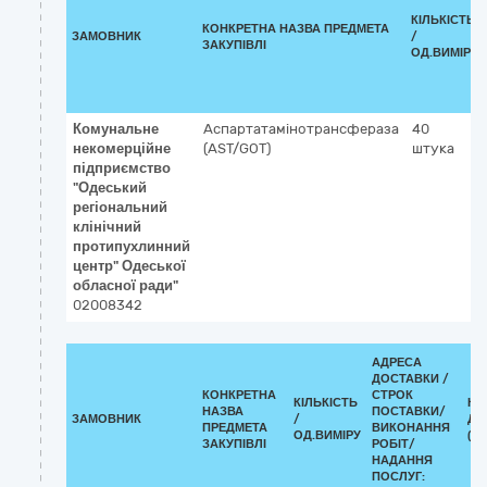
КІЛЬКІСТЬ
КОНКРЕТНА НАЗВА ПРЕДМЕТА
ЗАМОВНИК
/
ЗАКУПІВЛІ
ОД.ВИМІРУ
Комунальне
Аспартатамінотрансфераза
40
некомерційне
(AST/GOT)
штука
підприємство
"Одеський
регіональний
клінічний
протипухлинний
центр" Одеської
обласної ради"
02008342
АДРЕСА
ДОСТАВКИ /
КОНКРЕТНА
СТРОК
КІЛЬКІСТЬ
КЛ
НАЗВА
ПОСТАВКИ/
ЗАМОВНИК
/
ДК 
ПРЕДМЕТА
ВИКОНАННЯ
ОД.ВИМІРУ
(CP
ЗАКУПІВЛІ
РОБІТ/
НАДАННЯ
ПОСЛУГ: