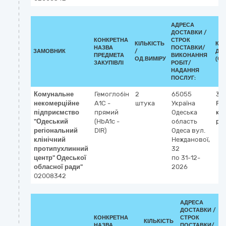
АДРЕСА
ДОСТАВКИ /
КОНКРЕТНА
СТРОК
КІЛЬКІСТЬ
КЛ
НАЗВА
ПОСТАВКИ/
ЗАМОВНИК
/
ДК 
ПРЕДМЕТА
ВИКОНАННЯ
ОД.ВИМІРУ
(CP
ЗАКУПІВЛІ
РОБІТ/
НАДАННЯ
ПОСЛУГ:
Комунальне
Гемоглобін
2
65055
33
некомерційне
А1С -
штука
Україна
Ре
підприємство
прямий
Одеська
ко
"Одеський
(HbA1c -
область
ре
регіональний
DIR)
Одеса
вул.
клінічний
Нежданової,
протипухлинний
32
центр" Одеської
по 31-12-
обласної ради"
2026
02008342
АДРЕСА
ДОСТАВКИ /
КОНКРЕТНА
СТРОК
КІЛЬКІСТЬ
НАЗВА
ПОСТАВКИ/