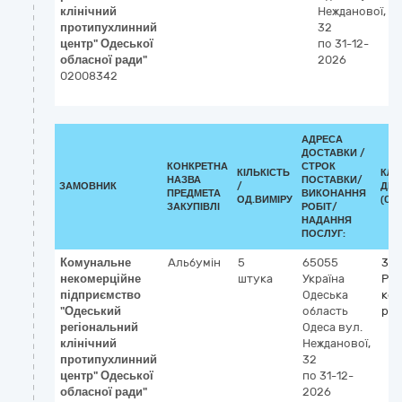
клінічний
Нежданової,
протипухлинний
32
центр" Одеської
по 31-12-
обласної ради"
2026
02008342
АДРЕСА
ДОСТАВКИ /
КОНКРЕТНА
СТРОК
КІЛЬКІСТЬ
КЛА
НАЗВА
ПОСТАВКИ/
ЗАМОВНИК
/
ДК 0
ПРЕДМЕТА
ВИКОНАННЯ
ОД.ВИМІРУ
(CPV
ЗАКУПІВЛІ
РОБІТ/
НАДАННЯ
ПОСЛУГ:
Комунальне
Альбумін
5
65055
33
некомерційне
штука
Україна
Реа
підприємство
Одеська
кон
"Одеський
область
ре
регіональний
Одеса
вул.
клінічний
Нежданової,
протипухлинний
32
центр" Одеської
по 31-12-
обласної ради"
2026