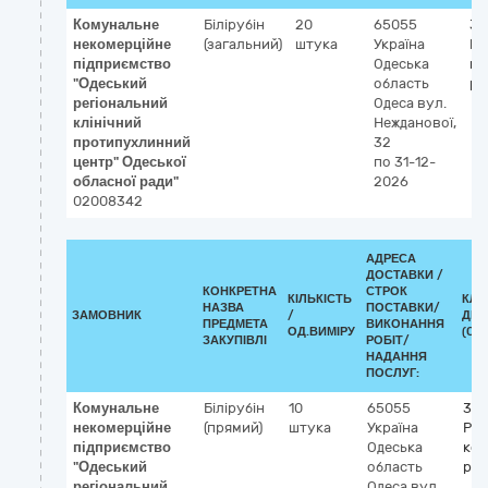
Комунальне
Білірубін
20
65055
33
некомерційне
(загальний)
штука
Україна
Ре
підприємство
Одеська
ко
"Одеський
область
ре
регіональний
Одеса
вул.
клінічний
Нежданової,
протипухлинний
32
центр" Одеської
по 31-12-
обласної ради"
2026
02008342
АДРЕСА
ДОСТАВКИ /
КОНКРЕТНА
СТРОК
КІЛЬКІСТЬ
КЛА
НАЗВА
ПОСТАВКИ/
ЗАМОВНИК
/
ДК 0
ПРЕДМЕТА
ВИКОНАННЯ
ОД.ВИМІРУ
(CPV
ЗАКУПІВЛІ
РОБІТ/
НАДАННЯ
ПОСЛУГ:
Комунальне
Білірубін
10
65055
33
некомерційне
(прямий)
штука
Україна
Реа
підприємство
Одеська
кон
"Одеський
область
ре
регіональний
Одеса
вул.