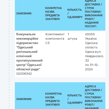
АДРЕСА
ДОСТАВКИ /
КОНКРЕТНА
СТРОК
КІЛЬКІСТЬ
К
НАЗВА
ПОСТАВКИ/
ЗАМОВНИК
/
Д
ПРЕДМЕТА
ВИКОНАННЯ
ОД.ВИМІРУ
(
ЗАКУПІВЛІ
РОБІТ/
НАДАННЯ
ПОСЛУГ:
Комунальне
Комплемент
1
65055
3
некомерційне
компонента
штука
Україна
Р
підприємство
С3
Одеська
к
"Одеський
область
р
регіональний
Одеса
вул.
клінічний
Нежданової,
протипухлинний
32
центр" Одеської
по 31-12-
обласної ради"
2026
02008342
АДРЕСА
ДОСТАВКИ /
КОНКРЕТНА
СТРОК
КІЛЬКІСТЬ
К
НАЗВА
ПОСТАВКИ/
ЗАМОВНИК
/
Д
ПРЕДМЕТА
ВИКОНАННЯ
ОД.ВИМІРУ
(
ЗАКУПІВЛІ
РОБІТ/
НАДАННЯ