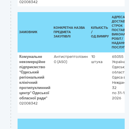
02008342
АДРЕСА
ДОСТАВКИ
СТРОК
КОНКРЕТНА НАЗВА
КІЛЬКІСТЬ
ПОСТАВК
ЗАМОВНИК
ПРЕДМЕТА
/
ВИКОНАН
ЗАКУПІВЛІ
ОД.ВИМІРУ
РОБІТ/
НАДАННЯ
ПОСЛУГ:
Комунальне
Антистрептолізин
10
65055
некомерційне
О (ASO)
штука
Україна
підприємство
Одеська
"Одеський
область
регіональний
Одеса
ву
клінічний
Нежданов
протипухлинний
32
центр" Одеської
по 31-12-
обласної ради"
2026
02008342