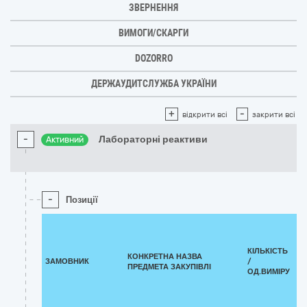
ЗВЕРНЕННЯ
ВИМОГИ/СКАРГИ
DOZORRO
ДЕРЖАУДИТСЛУЖБА УКРАЇНИ
+
-
відкрити всі
закрити всі
-
Лабораторні реактиви
Активний
-
Позиції
А
ДО
С
КІЛЬКІСТЬ
КОНКРЕТНА НАЗВА
П
ЗАМОВНИК
/
ПРЕДМЕТА ЗАКУПІВЛІ
В
ОД.ВИМІРУ
РО
Н
ПО