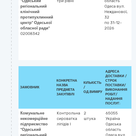
"Одеський
три рівні
область
ре
регіональний
Одеса
вул.
клінічний
Нежданової,
протипухлинний
32
центр" Одеської
по 31-12-
обласної ради"
2026
02008342
АДРЕСА
ДОСТАВКИ /
КОНКРЕТНА
СТРОК
КІЛЬКІСТЬ
К
НАЗВА
ПОСТАВКИ/
ЗАМОВНИК
/
ДК
ПРЕДМЕТА
ВИКОНАННЯ
ОД.ВИМІРУ
(C
ЗАКУПІВЛІ
РОБІТ/
НАДАННЯ
ПОСЛУГ:
Комунальне
Контрольна
2
65055
3
некомерційне
сироватка
штука
Україна
Р
підприємство
ліпідів І
Одеська
к
"Одеський
область
р
регіональний
Одеса
вул.