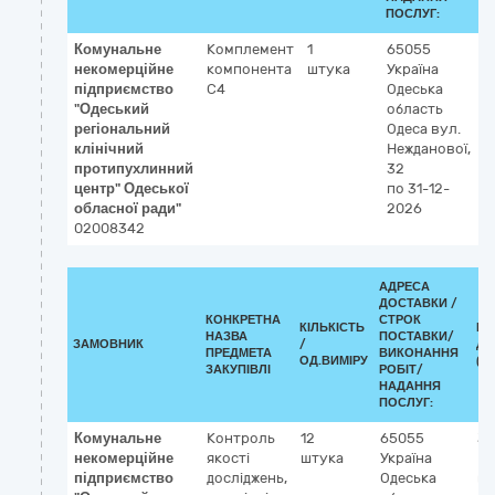
ПОСЛУГ:
Комунальне
Комплемент
1
65055
3
некомерційне
компонента
штука
Україна
Р
підприємство
С4
Одеська
к
"Одеський
область
р
регіональний
Одеса
вул.
клінічний
Нежданової,
протипухлинний
32
центр" Одеської
по 31-12-
обласної ради"
2026
02008342
АДРЕСА
ДОСТАВКИ /
КОНКРЕТНА
СТРОК
КІЛЬКІСТЬ
КЛ
НАЗВА
ПОСТАВКИ/
ЗАМОВНИК
/
ДК
ПРЕДМЕТА
ВИКОНАННЯ
ОД.ВИМІРУ
(C
ЗАКУПІВЛІ
РОБІТ/
НАДАННЯ
ПОСЛУГ:
Комунальне
Контроль
12
65055
33
некомерційне
якості
штука
Україна
Ре
підприємство
досліджень,
Одеська
ко