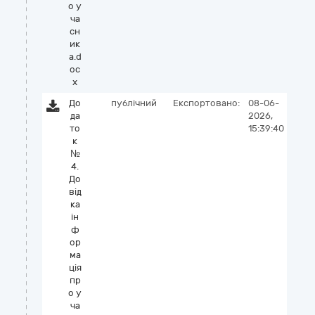
о у
ча
сн
ик
а.d
oc
x
До
публічний
Експортовано:
08-06-
да
2026,
то
15:39:40
к
№
4.
До
від
ка
ін
ф
ор
ма
ція
пр
о у
ча