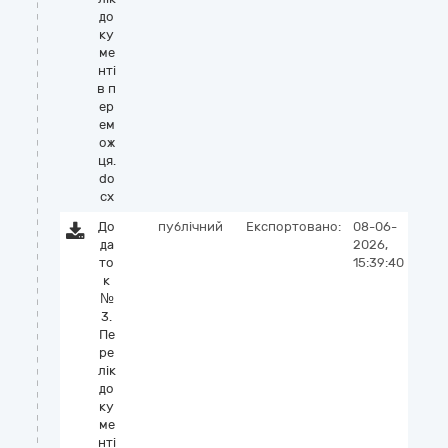
до
ку
ме
нті
в п
ер
ем
ож
ця.
do
cx
До
публічний
Експортовано:
08-06-
да
2026,
то
15:39:40
к
№
3.
Пе
ре
лік
до
ку
ме
нті