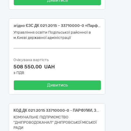
Дивитись
згідно ЄЗС ДК 021:2015 – 33710000-0 «Парфуми, засоби гігієни та презервативи» (Мило)
Управління освіти Подільської районної в
м.Києві державної адміністрації
Очікувана вартість
508 550,00 UAH
з ПДВ
Дивитись
КОД ДК 021:2015 33710000-0 - ПАРФУМИ, ЗАСОБИ ГІГІЄНИ ТА ПРЕЗЕРВАТИВИ (МИЛО)
КОМУНАЛЬНЕ ПІДПРИЄМСТВО
"ДНІПРОВОДОКАНАЛ" ДНІПРОВСЬКОЇ МІСЬКОЇ
РАДИ