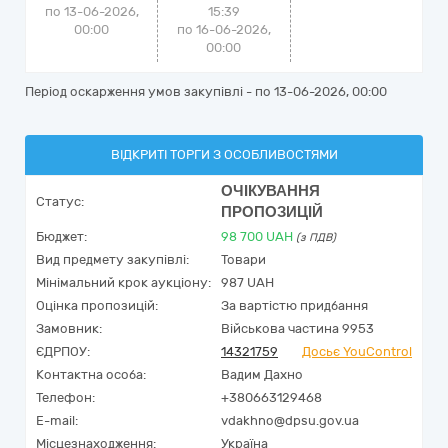
по 13-06-2026,
15:39
00:00
по 16-06-2026,
00:00
Період оскарження умов закупівлі - по
13-06-2026, 00:00
ВІДКРИТІ ТОРГИ З ОСОБЛИВОСТЯМИ
ОЧІКУВАННЯ
Статус:
ПРОПОЗИЦІЙ
Бюджет:
98 700
UAH
(з ПДВ)
Вид предмету закупівлі:
Товари
Мінімальний крок аукціону:
987 UAH
Оцінка пропозицій:
За вартістю придбання
Замовник:
Військова частина 9953
ЄДРПОУ:
14321759
Досьє YouControl
Контактна особа:
Вадим Дахно
Телефон:
+380663129468
E-mail:
vdakhno@dpsu.gov.ua
Місцезнаходження:
Україна