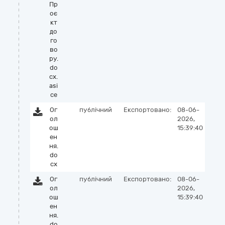
Пр
оє
кт
до
го
во
ру.
do
cx.
asi
ce
Ог
публічний
Експортовано:
08-06-
ол
2026,
ош
15:39:40
ен
ня.
do
cx
Ог
публічний
Експортовано:
08-06-
ол
2026,
ош
15:39:40
ен
ня.
do