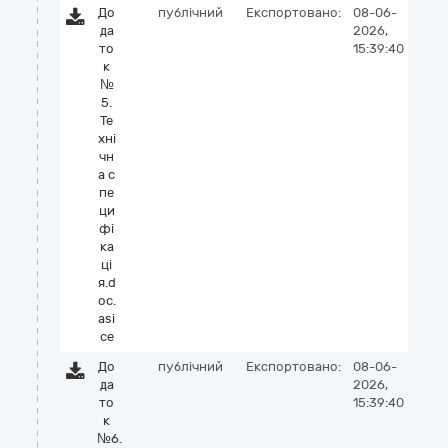
До
публічний
Експортовано:
08-06-
да
2026,
то
15:39:40
к
№
5.
Те
хні
чн
а с
пе
ци
фі
ка
ці
я.d
oc.
asi
ce
До
публічний
Експортовано:
08-06-
да
2026,
то
15:39:40
к
№6.