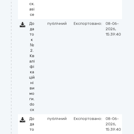
cx.
asi
ce
До
публічний
Експортовано:
08-06-
да
2026,
то
15:39:40
к
№
2.
Кв
алі
фі
ка
цій
ні
ви
мо
ги.
do
cx
До
публічний
Експортовано:
08-06-
да
2026,
то
15:39:40