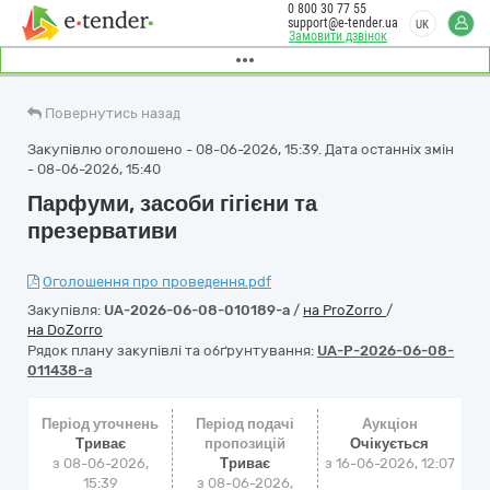
0 800 30 77 55
support@e-tender.ua
UK
Замовити дзвінок
Повернутись назад
Закупівлю оголошено - 08-06-2026, 15:39. Дата останніх змін
- 08-06-2026, 15:40
Парфуми, засоби гігієни та
презервативи
Оголошення про проведення.pdf
Закупівля:
UA-2026-06-08-010189-a
/
на ProZorro
/
на DoZorro
Рядок плану закупівлі та обґрунтування:
UA-P-2026-06-08-
011438-a
Період уточнень
Період подачі
Аукціон
Триває
пропозицій
Очікується
з 08-06-2026,
Триває
з
16-06-2026, 12:07
15:39
з 08-06-2026,