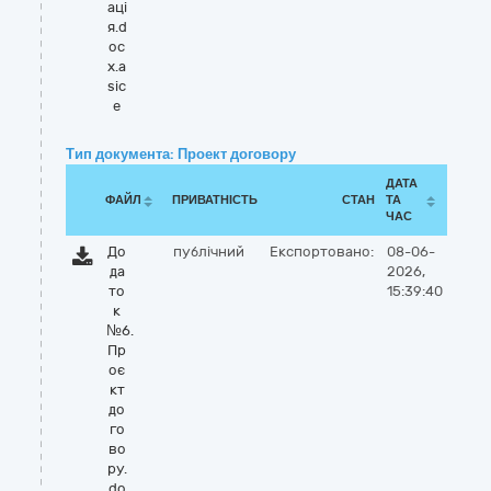
аці
я.d
oc
x.a
sic
e
Тип документа: Проект договору
ДАТА
ФАЙЛ
ПРИВАТНІСТЬ
СТАН
ТА
ЧАС
До
публічний
Експортовано:
08-06-
да
2026,
то
15:39:40
к
№6.
Пр
оє
кт
до
го
во
ру.
do