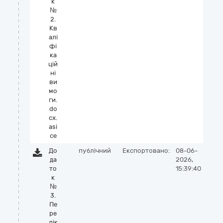
к
№
2.
Кв
алі
фі
ка
цій
ні
ви
мо
ги.
do
cx.
asi
ce
До
публічний
Експортовано:
08-06-
да
2026,
то
15:39:40
к
№
3.
Пе
ре
лік