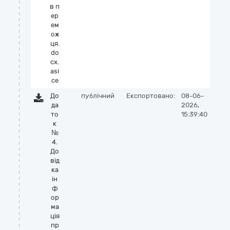
в п
ер
ем
ож
ця.
do
cx.
asi
ce
До
публічний
Експортовано:
08-06-
да
2026,
то
15:39:40
к
№
4.
До
від
ка
ін
ф
ор
ма
ція
пр