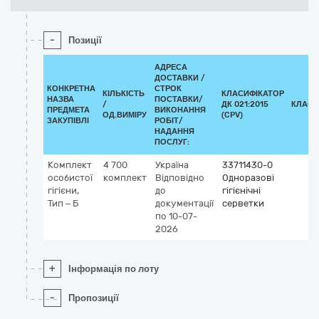
-
Позиції
АДРЕСА
ДОСТАВКИ /
КОНКРЕТНА
СТРОК
КІЛЬКІСТЬ
КЛАСИФІКАТОР
НАЗВА
ПОСТАВКИ/
/
ДК 021:2015
КЛАСИ
ПРЕДМЕТА
ВИКОНАННЯ
ОД.ВИМІРУ
(CPV)
ЗАКУПІВЛІ
РОБІТ/
НАДАННЯ
ПОСЛУГ:
Комплект
4 700
Україна
33711430-0
особистої
комплект
Відповідно
Одноразові
гігієни,
до
гігієнічні
Тип – Б
документації
серветки
по 10-07-
2026
+
Інформація по лоту
-
Пропозиції