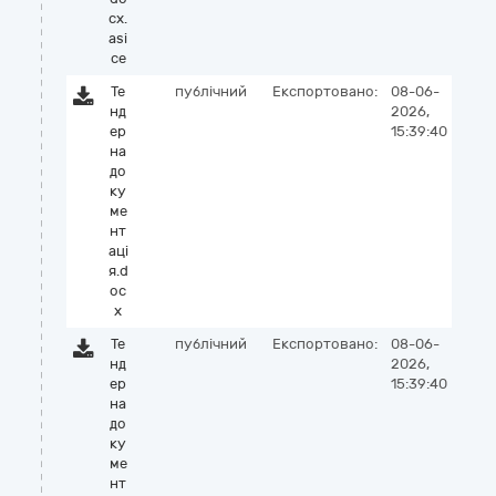
cx.
asi
ce
Те
публічний
Експортовано:
08-06-
нд
2026,
ер
15:39:40
на
до
ку
ме
нт
аці
я.d
oc
x
Те
публічний
Експортовано:
08-06-
нд
2026,
ер
15:39:40
на
до
ку
ме
нт