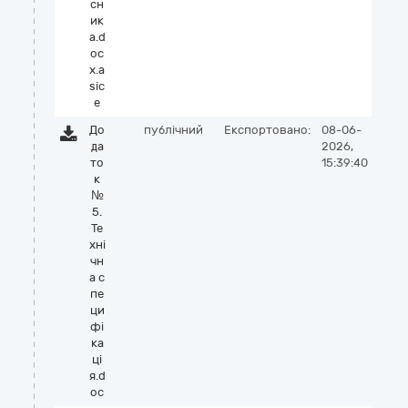
сн
ик
а.d
oc
x.a
sic
e
До
публічний
Експортовано:
08-06-
да
2026,
то
15:39:40
к
№
5.
Те
хні
чн
а с
пе
ци
фі
ка
ці
я.d
oc