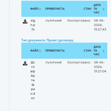
ДАТА
ФАЙЛ
ПРИВАТНІСТЬ
СТАН
ТА
ЧАС
sig
публічний
Експортовано:
08-06-
n.p
2026,
7s
13:27:43
Тип документа: Проект договору
ДАТА
ФАЙЛ
ПРИВАТНІСТЬ
СТАН
ТА
ЧАС
До
публічний
Експортовано:
08-06-
го
2026,
вір
13:27:04
Ар
ти
ф
ри
н.d
oc