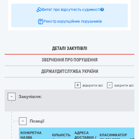
Витяг про відсутність судимості
Реєстр корупційних порушників
ДЕТАЛІ ЗАКУПІВЛІ
ЗВЕРНЕННЯ ПРО ПОРУШЕННЯ
ДЕРЖАУДИТСЛУЖБА УКРАЇНИ
+
-
відкрити всі
закрити всі
-
Закупівля:
-
Позиції
КОНКРЕТНА
АДРЕСА
КІЛЬКІСТЬ
КЛАСИФІКАТОР
НАЗВА
ДОСТАВКИ /