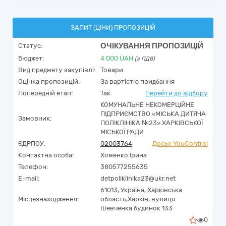
ЗАПИТ (ЦІНИ) ПРОПОЗИЦІЙ
ОЧІКУВАННЯ ПРОПОЗИЦІЙ
Статус:
Бюджет:
4 000
UAH
(з ПДВ)
Вид предмету закупівлі:
Товари
Оцінка пропозицій:
За вартістю придбання
Попередній етап:
Так
Перейти до відбору
КОМУНАЛЬНЕ НЕКОМЕРЦІЙНЕ
ПІДПРИЄМСТВО «МІСЬКА ДИТЯЧА
Замовник:
ПОЛІКЛІНІКА №23» ХАРКІВСЬКОЇ
МІСЬКОЇ РАДИ
ЄДРПОУ:
02003764
Досьє YouControl
Контактна особа:
Хоменко Ірина
Телефон:
380577255635
E-mail:
detpoliklinika23@ukr.net
61013,
Україна
,
Харківська
Місцезнаходження:
область,
Харків,
вулиця
Шевченка будинок 133
0