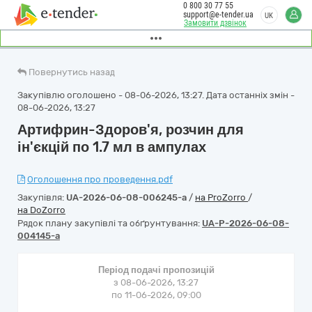
0 800 30 77 55
support@e-tender.ua
UK
Замовити дзвінок
Повернутись назад
Закупівлю оголошено - 08-06-2026, 13:27. Дата останніх змін -
08-06-2026, 13:27
Артифрин-Здоров'я, розчин для
ін'єкцій по 1.7 мл в ампулах
Оголошення про проведення.pdf
Закупівля:
UA-2026-06-08-006245-a
/
на ProZorro
/
на DoZorro
Рядок плану закупівлі та обґрунтування:
UA-P-2026-06-08-
004145-a
Період подачі пропозицій
з 08-06-2026, 13:27
по 11-06-2026, 09:00