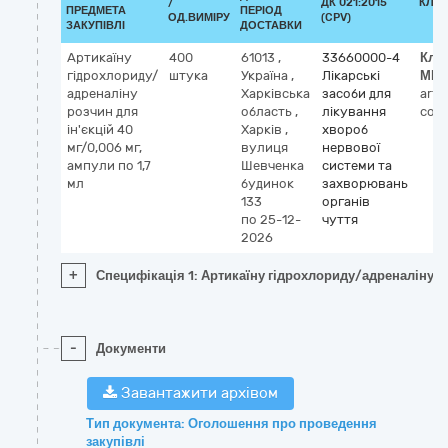
/
ДК 021:2015
КЛА
ПРЕДМЕТА
ПЕРІОД
ОД.ВИМІРУ
(CPV)
ЗАКУПІВЛІ
ДОСТАВКИ
Артикаїну
400
61013
,
33660000-4
Кла
гідрохлориду/
штука
Україна
,
Лікарські
МН
адреналіну
Харківська
засоби для
artic
розчин для
область
,
лікування
comb
ін'єкцій 40
Харків
,
хвороб
мг/0,006 мг,
вулиця
нервової
ампули по 1,7
Шевченка
системи та
мл
будинок
захворювань
133
органів
по 25-12-
чуття
2026
+
Специфікація 1: Артикаїну гідрохлориду/адреналіну ро
-
Документи
Завантажити архівом
Тип документа: Оголошення про проведення
закупівлі