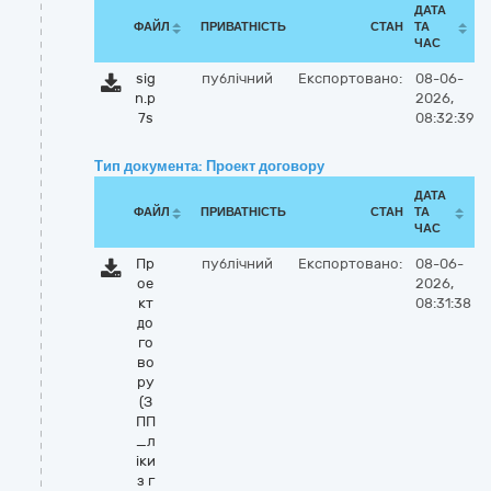
ДАТА
ФАЙЛ
ПРИВАТНІСТЬ
СТАН
ТА
ЧАС
sig
публічний
Експортовано:
08-06-
n.p
2026,
7s
08:32:39
Тип документа: Проект договору
ДАТА
ФАЙЛ
ПРИВАТНІСТЬ
СТАН
ТА
ЧАС
Пр
публічний
Експортовано:
08-06-
ое
2026,
кт
08:31:38
до
го
во
ру
(З
ПП
_л
іки
з г