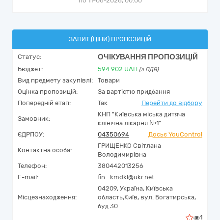
по 11-06-2026, 00:00
ЗАПИТ (ЦІНИ) ПРОПОЗИЦІЙ
ОЧІКУВАННЯ ПРОПОЗИЦІЙ
Статус:
Бюджет:
594 902
UAH
(з ПДВ)
Вид предмету закупівлі:
Товари
Оцінка пропозицій:
За вартістю придбання
Попередній етап:
Так
Перейти до відбору
КНП "Київська міська дитяча
Замовник:
клінічна лікарня №1"
ЄДРПОУ:
04350694
Досьє YouControl
ГРИЩЕНКО Світлана
Контактна особа:
Володимирівна
Телефон:
380442013256
E-mail:
fin_kmdkl@ukr.net
04209,
Україна
,
Київська
Місцезнаходження:
область,
Київ,
вул. Богатирська,
буд 30
1