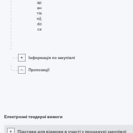
ар
ан
тіє
ю).
do
cx
+
Інформація по закупівлі
-
Пропозиції
Електронні тендерні вимоги
+
Підстави для відмови в участі у процедурі закупівлі