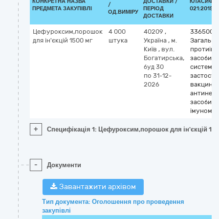
КОНКРЕТНА НАЗВА
ДОСТАВКИ /
КЛАСИФІК
/
ПРЕДМЕТА ЗАКУПІВЛІ
ПЕРІОД
021:2015 (
ОД.ВИМІРУ
ДОСТАВКИ
Цефуроксим,порошок
4 000
40209
,
3365000
для ін'єкцій 1500 мг
штука
Україна
,
м.
Загальні
Київ
,
вул.
протиінф
Богатирська,
засоби д
буд 30
системн
по 31-12-
застосув
2026
вакцини,
антинеоп
засоби т
імуномо
+
Специфікація 1: Цефуроксим,порошок для ін'єкцій 15
-
Документи
Завантажити архівом
Тип документа: Оголошення про проведення
закупівлі