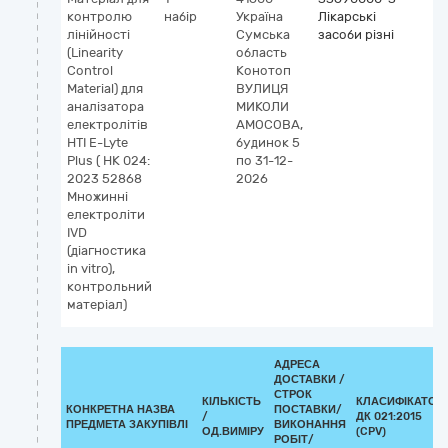
контролю
набір
Україна
Лікарські
лінійності
Сумська
засоби різні
(Linearity
область
Control
Конотоп
Material) для
ВУЛИЦЯ
аналізатора
МИКОЛИ
електролітів
АМОСОВА,
HTI E-Lyte
будинок 5
Plus ( НК 024:
по 31-12-
2023 52868
2026
Множинні
електроліти
IVD
(діагностика
in vitro),
контрольний
матеріал)
АДРЕСА
ДОСТАВКИ /
СТРОК
КІЛЬКІСТЬ
КЛАСИФІКАТОР
КОНКРЕТНА НАЗВА
ПОСТАВКИ/
/
ДК 021:2015
ПРЕДМЕТА ЗАКУПІВЛІ
ВИКОНАННЯ
ОД.ВИМІРУ
(CPV)
РОБІТ/