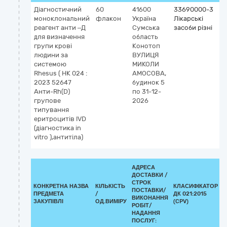
Діагностичний
60
41600
33690000-3
моноклональний
флакон
Україна
Лікарські
реагент анти –Д
Сумська
засоби різні
для визначення
область
групи крові
Конотоп
людини за
ВУЛИЦЯ
системою
МИКОЛИ
Rhesus ( НК 024 :
АМОСОВА,
2023 52647
будинок 5
Анти-Rh(D)
по 31-12-
групове
2026
типування
еритроцитів IVD
(діагностика in
vitro ),антитіла)
АДРЕСА
ДОСТАВКИ /
СТРОК
КОНКРЕТНА НАЗВА
КІЛЬКІСТЬ
КЛАСИФІКАТОР
ПОСТАВКИ/
ПРЕДМЕТА
/
ДК 021:2015
К
ВИКОНАННЯ
ЗАКУПІВЛІ
ОД.ВИМІРУ
(CPV)
РОБІТ/
НАДАННЯ
ПОСЛУГ: