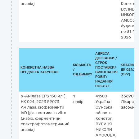
аналіз)
Конотоп
ВУЛИЦЯ
МИКОЛИ
АМОСОВ
будинок 
по 31-12-
2026
АДРЕСА
ДОСТАВКИ /
СТРОК
КІЛЬКІСТЬ
КЛАСИФІК
КОНКРЕТНА НАЗВА
ПОСТАВКИ/
/
ДК 021:20
ПРЕДМЕТА ЗАКУПІВЛІ
ВИКОНАННЯ
ОД.ВИМІРУ
(CPV)
РОБІТ/
НАДАННЯ
ПОСЛУГ:
α-Амілаза EPS 150 мл (
1
41600
3369000
НК 024 :2023 59073
набір
Україна
Лікарські
Амілаза, ізоферменти
Сумська
засоби рі
IVD (діагностика in vitro
область
),набір, ферментний
Конотоп
спектрофотометричний
ВУЛИЦЯ
аналіз)
МИКОЛИ
АМОСОВА,