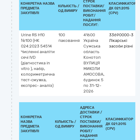
СТРОК
КОНКРЕТНА НАЗВА
КЛАСИФІКАТОР
КІЛЬКІСТЬ /
ПОСТАВКИ/
ПРЕДМЕТА
ДК 021:2015
ОД.ВИМІРУ
ВИКОНАННЯ
ЗАКУПІВЛІ
(CPV)
РОБІТ/
НАДАННЯ
ПОСЛУГ:
Urine RS Н10
100
41600
33690000-3
№100 (НК
паковання
Україна
Лікарські
024:2023 54514
Сумська
засоби різні
Численні аналіти
область
сечі IVD
Конотоп
(діагностика in
ВУЛИЦЯ
vitro ), набір,
МИКОЛИ
колориметрична
АМОСОВА,
тест-смужка,
будинок 5
експрес- аналіз)
по 31-12-
2026
АДРЕСА
ДОСТАВКИ /
КОНКРЕТНА
СТРОК
КЛАСИФІКАТОР
НАЗВА
КІЛЬКІСТЬ /
ПОСТАВКИ/
ДК 021:2015
К
ПРЕДМЕТА
ОД.ВИМІРУ
ВИКОНАННЯ
(CPV)
ЗАКУПІВЛІ
РОБІТ/
НАДАННЯ