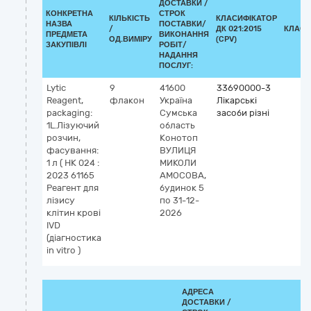
ДОСТАВКИ /
КОНКРЕТНА
СТРОК
КІЛЬКІСТЬ
КЛАСИФІКАТОР
НАЗВА
ПОСТАВКИ/
/
ДК 021:2015
КЛАСИ
ПРЕДМЕТА
ВИКОНАННЯ
ОД.ВИМІРУ
(CPV)
ЗАКУПІВЛІ
РОБІТ/
НАДАННЯ
ПОСЛУГ:
Lytic
9
41600
33690000-3
Reagent,
флакон
Україна
Лікарські
packaging:
Сумська
засоби різні
1L.Лізуючий
область
розчин,
Конотоп
фасування:
ВУЛИЦЯ
1 л ( НК 024 :
МИКОЛИ
2023 61165
АМОСОВА,
Реагент для
будинок 5
лізису
по 31-12-
клітин крові
2026
IVD
(діагностика
in vitro )
АДРЕСА
ДОСТАВКИ /