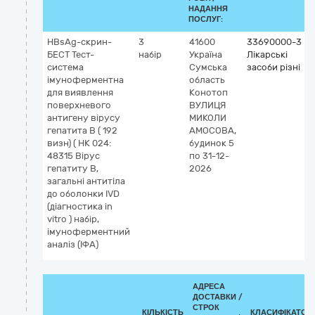
НАДАННЯ
ПОСЛУГ:
HBsAg-скрин-
3
41600
33690000-3
БЕСТ Тест-
набір
Україна
Лікарські
система
Сумська
засоби різні
імуноферментна
область
для виявлення
Конотоп
поверхневого
ВУЛИЦЯ
антигену вірусу
МИКОЛИ
гепатита В ( 192
АМОСОВА,
визн) ( НК 024:
будинок 5
48315 Вірус
по 31-12-
гепатиту B,
2026
загальні антитіла
до оболонки IVD
(діагностика in
vitro ) набір,
імуноферментний
аналіз (ІФА)
АДРЕСА
ДОСТАВКИ /
СТРОК
КІЛЬКІСТЬ
КЛАСИФІКАТОР