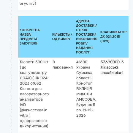
згустку)
АДРЕСА
ДОСТАВКИ /
КОНКРЕТНА
СТРОК
КЛАСИФІКАТОР
НАЗВА
КІЛЬКІСТЬ /
ПОСТАВКИ/
ДК 021:2015
К
ПРЕДМЕТА
ОД.ВИМІРУ
ВИКОНАННЯ
(CPV)
ЗАКУПІВЛІ
РОБІТ/
НАДАННЯ
ПОСЛУГ:
Кювети 500 шт
8
41600
33690000-3
( до
паковання
Україна
Лікарські
коагулометру
Сумська
засоби різні
COAX) ( НК 024:
область
2023 61032
Конотоп
Кювета для
ВУЛИЦЯ
лабораторного
МИКОЛИ
аналізатора
АМОСОВА,
IVD
будинок 5
(діагностика in
по 31-12-
vitro )
2026
одноразового
використання)