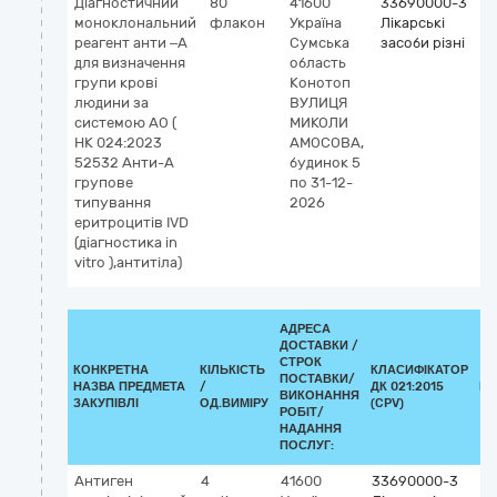
Діагностичний
80
41600
33690000-3
моноклональний
флакон
Україна
Лікарські
реагент анти –А
Сумська
засоби різні
для визначення
область
групи крові
Конотоп
людини за
ВУЛИЦЯ
системою АО (
МИКОЛИ
НК 024:2023
АМОСОВА,
52532 Анти-A
будинок 5
групове
по 31-12-
типування
2026
еритроцитів IVD
(діагностика in
vitro ),антитіла)
АДРЕСА
ДОСТАВКИ /
СТРОК
КОНКРЕТНА
КІЛЬКІСТЬ
КЛАСИФІКАТОР
ПОСТАВКИ/
НАЗВА ПРЕДМЕТА
/
ДК 021:2015
КЛ
ВИКОНАННЯ
ЗАКУПІВЛІ
ОД.ВИМІРУ
(CPV)
РОБІТ/
НАДАННЯ
ПОСЛУГ:
Антиген
4
41600
33690000-3