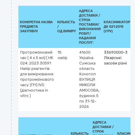
АДРЕСА
ДОСТАВКИ /
СТРОК
КОНКРЕТНА НАЗВА
КІЛЬКІСТЬ
КЛАСИФІКАТОР
ПОСТАВКИ/
ПРЕДМЕТА
/
ДК 021:2015
ВИКОНАННЯ
ЗАКУПІВЛІ
ОД.ВИМІРУ
(CPV)
РОБІТ/
НАДАННЯ
ПОСЛУГ:
Протромбіновий
15
41600
33690000-3
час ( 4 х 5 мл) ( НК
набір
Україна
Лікарські
024: 2023 30591
Сумська
засоби різні
Набір реагентів
область
для вимірювання
Конотоп
протромбінового
ВУЛИЦЯ
часу (ПЧ) IVD
МИКОЛИ
(діагностика in
АМОСОВА,
vitro )
будинок 5
по 31-12-
2026
АДРЕСА
ДОСТАВКИ /
СТРОК
КІЛЬКІСТЬ
КЛАСИФІК