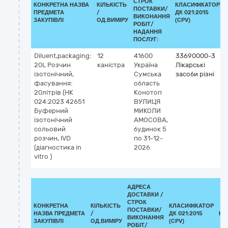
СТРОК
КОНКРЕТНА НАЗВА
КІЛЬКІСТЬ
КЛАСИФІКАТОР
ПОСТАВКИ/
ПРЕДМЕТА
/
ДК 021:2015
ВИКОНАННЯ
ЗАКУПІВЛІ
ОД.ВИМІРУ
(CPV)
РОБІТ/
НАДАННЯ
ПОСЛУГ:
Diluent,packaging:
12
41600
33690000-3
20L Розчин
каністра
Україна
Лікарські
ізотонічний,
Сумська
засоби різні
фасування:
область
20літрів (НК
Конотоп
024:2023 42651
ВУЛИЦЯ
Буферний
МИКОЛИ
ізотонічний
АМОСОВА,
сольовий
будинок 5
розчин, IVD
по 31-12-
(діагностика in
2026
vitro )
АДРЕСА
ДОСТАВКИ /
СТРОК
КОНКРЕТНА
КІЛЬКІСТЬ
КЛАСИФІКАТОР
ПОСТАВКИ/
НАЗВА ПРЕДМЕТА
/
ДК 021:2015
КЛ
ВИКОНАННЯ
ЗАКУПІВЛІ
ОД.ВИМІРУ
(CPV)
РОБІТ/