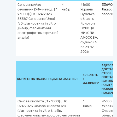
Сечовина/Азот
4
41600
3369000
сечовини (УФ- метод) ( 1
набір
Україна
Лікарські
х 1000) ( НК 024:2023
Сумська
засоби рі
53587 Сечовина (Urea)
область
IVD (діагностика in vitro
Конотоп
),набір, ферментний
ВУЛИЦЯ
спектрофотометричний
МИКОЛИ
аналіз)
АМОСОВА,
будинок 5
по 31-12-
2026
АДРЕСА
ДОСТАВКИ
СТРОК
КІЛЬКІСТЬ
ПОСТАВК
КОНКРЕТНА НАЗВА ПРЕДМЕТА ЗАКУПІВЛІ
/
ВИКОНАН
ОД.ВИМІРУ
РОБІТ/
НАДАННЯ
ПОСЛУГ:
Сечова кислота ( 1 х 1000) ( НК
1
41600
024:2023 Сечова кислота IVD
набір
Україна
(діагностика in vitro ),набір,
Сумська
ферментнийспектрофотометричний
область