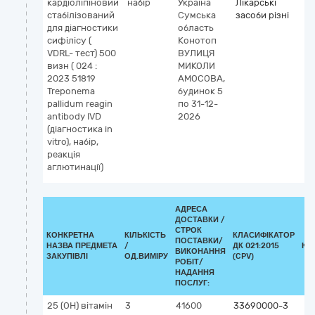
кардіоліпіновий
набір
Україна
Лікарські
стабілізований
Сумська
засоби різні
для діагностики
область
сифілісу (
Конотоп
VDRL- тест) 500
ВУЛИЦЯ
визн ( 024 :
МИКОЛИ
2023 51819
АМОСОВА,
Treponema
будинок 5
pallidum reagin
по 31-12-
antibody IVD
2026
(діагностика in
vitro), набір,
реакція
аглютинації)
АДРЕСА
ДОСТАВКИ /
СТРОК
КОНКРЕТНА
КІЛЬКІСТЬ
КЛАСИФІКАТОР
ПОСТАВКИ/
НАЗВА ПРЕДМЕТА
/
ДК 021:2015
КЛ
ВИКОНАННЯ
ЗАКУПІВЛІ
ОД.ВИМІРУ
(CPV)
РОБІТ/
НАДАННЯ
ПОСЛУГ:
25 (ОН) вітамін
3
41600
33690000-3