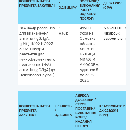
КОНКРЕТНА НАЗВА
ПОСТАВКИ/
/
ДК 021:2015
ПРЕДМЕТА ЗАКУПІВЛІ
ВИКОНАННЯ
ОД.ВИМІРУ
(CPV)
РОБІТ/
НАДАННЯ
ПОСЛУГ:
ІФА набір реагентів
1
41600
33690000-3
для визначення
набір
Україна
Лікарські
антитіл (IgG, IgA,
Сумська
засоби різні
IgM) ( НК 024: 2023
область
51021 Набори
Конотоп
реагентів для
ВУЛИЦЯ
імуноферментного
МИКОЛИ
визначення (ІФА)
АМОСОВА,
антитіл (IgG/IgA) до
будинок 5
Helicobacter pylori.)
по 31-12-
2026
АДРЕСА
ДОСТАВКИ /
СТРОК
КОНКРЕТНА НАЗВА
КІЛЬКІСТЬ
КЛАСИФІКАТОР
ПОСТАВКИ/
ПРЕДМЕТА
/
ДК 021:2015
К
ВИКОНАННЯ
ЗАКУПІВЛІ
ОД.ВИМІРУ
(CPV)
РОБІТ/
НАДАННЯ
ПОСЛУГ: