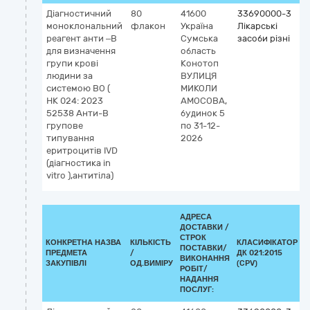
Діагностичний
80
41600
33690000-3
моноклональний
флакон
Україна
Лікарські
реагент анти –В
Сумська
засоби різні
для визначення
область
групи крові
Конотоп
людини за
ВУЛИЦЯ
системою ВО (
МИКОЛИ
НК 024: 2023
АМОСОВА,
52538 Анти-B
будинок 5
групове
по 31-12-
типування
2026
еритроцитів IVD
(діагностика in
vitro ),антитіла)
АДРЕСА
ДОСТАВКИ /
СТРОК
КОНКРЕТНА НАЗВА
КІЛЬКІСТЬ
КЛАСИФІКАТОР
ПОСТАВКИ/
ПРЕДМЕТА
/
ДК 021:2015
К
ВИКОНАННЯ
ЗАКУПІВЛІ
ОД.ВИМІРУ
(CPV)
РОБІТ/
НАДАННЯ
ПОСЛУГ: