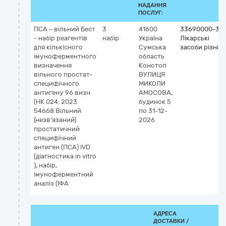
НАДАННЯ
ПОСЛУГ:
ПСА – вільний Бест
3
41600
33690000-3
- набір реагентів
набір
Україна
Лікарські
для кількісного
Сумська
засоби різні
імуноферментного
область
визначення
Конотоп
вільного простат-
ВУЛИЦЯ
специфічного
МИКОЛИ
антигену 96 визн
АМОСОВА,
(НК 024: 2023
будинок 5
54668 Вільний
по 31-12-
(незв'язаний)
2026
простатичний
специфічний
антиген (ПСА) IVD
(діагностика in vitro
), набір,
імуноферментний
аналіз (ІФА
АДРЕСА
ДОСТАВКИ /