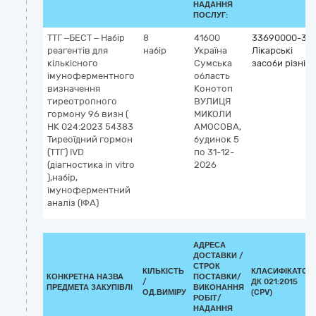
НАДАННЯ
ПОСЛУГ:
ТТГ –БЕСТ – Набір
8
41600
33690000-3
реагентів для
набір
Україна
Лікарські
кількісного
Сумська
засоби різні
імуноферментного
область
визначення
Конотоп
тиреотропного
ВУЛИЦЯ
гормону 96 визн (
МИКОЛИ
НК 024:2023 54383
АМОСОВА,
Тиреоїдний гормон
будинок 5
(ТТГ) IVD
по 31-12-
(діагностика in vitro
2026
),набір,
імуноферментний
аналіз (ІФА)
АДРЕСА
ДОСТАВКИ /
СТРОК
КІЛЬКІСТЬ
КЛАСИФІКАТОР
КОНКРЕТНА НАЗВА
ПОСТАВКИ/
/
ДК 021:2015
ПРЕДМЕТА ЗАКУПІВЛІ
ВИКОНАННЯ
ОД.ВИМІРУ
(CPV)
РОБІТ/
НАДАННЯ