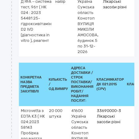
Д ІФА – система
набір
Україна
Лікарські
тест, 96т ( НК
Сумська
засоби різні
024 : 2023
область
54481 25-
Конотоп
гідроксивітамін
ВУЛИЦЯ
D2 IVD
МИКОЛИ
(діагностика in
АМОСОВА,
vitro ), реагент
будинок 5
по 31-12-
2026
АДРЕСА
ДОСТАВКИ /
КОНКРЕТНА
СТРОК
КІЛЬКІСТЬ
КЛАСИФІКАТОР
НАЗВА
ПОСТАВКИ/
/
ДК 021:2015
КЛАСИ
ПРЕДМЕТА
ВИКОНАННЯ
ОД.ВИМІРУ
(CPV)
ЗАКУПІВЛІ
РОБІТ/
НАДАННЯ
ПОСЛУГ:
Microvetta з
20 000
41600
33690000-3
EDTA К3 ( НК
штука
Україна
Лікарські
024:2023
Сумська
засоби різні
58143
область
Пробірка
Конотоп
для взяття
ВУЛИЦЯ