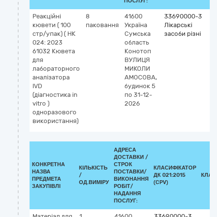
ПОСЛУГ:
Реакційні
8
41600
33690000-3
кювети ( 100
паковання
Україна
Лікарські
стр/упак) ( НК
Сумська
засоби різні
024: 2023
область
61032 Кювета
Конотоп
для
ВУЛИЦЯ
лабораторного
МИКОЛИ
аналізатора
АМОСОВА,
IVD
будинок 5
(діагностика in
по 31-12-
vitro )
2026
одноразового
використання)
АДРЕСА
ДОСТАВКИ /
КОНКРЕТНА
СТРОК
КІЛЬКІСТЬ
КЛАСИФІКАТОР
НАЗВА
ПОСТАВКИ/
/
ДК 021:2015
КЛАС
ПРЕДМЕТА
ВИКОНАННЯ
ОД.ВИМІРУ
(CPV)
ЗАКУПІВЛІ
РОБІТ/
НАДАННЯ
ПОСЛУГ:
Матеріал для
1
41600
33690000-3