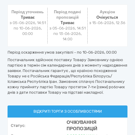
Період уточнень
Період подачі
Аукціон
Триває
пропозицій
Очікується
з 05-06-2026, 14:51
Триває
з
15-06-2026, 12:36
по 10-06-2026,
з 05-06-2026, 14:51
00:00
по 13-06-2026,
14:00
Період оскарження умов закупівлі - по
10-06-2026, 00:00
Постачальник здійснює поставку Товару Замовнику однією
партією в термін сім календарних днів з моменту надходження
заявки. Постачальник гарантує , що країною походження
Товару не є Російська Федерація/Республіка Білорусь/
Ісламська Республіка Іран. Замовник сплачує Постачальнику
кожну прийняту партію Товару протягом 7-ти (семи) робочих
днів з дати поставки Товару на підставі накладної.
ВІДКРИТІ ТОРГИ З ОСОБЛИВОСТЯМИ
ОЧІКУВАННЯ
Статус:
ПРОПОЗИЦІЙ