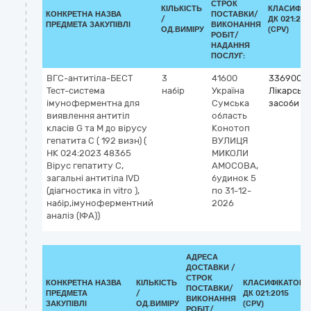
СТРОК
КІЛЬКІСТЬ
КЛАСИФІК
КОНКРЕТНА НАЗВА
ПОСТАВКИ/
/
ДК 021:201
ПРЕДМЕТА ЗАКУПІВЛІ
ВИКОНАННЯ
ОД.ВИМІРУ
(CPV)
РОБІТ/
НАДАННЯ
ПОСЛУГ:
ВГС-антитіла-БЕСТ
3
41600
3369000
Тест-система
набір
Україна
Лікарські
імуноферментна для
Сумська
засоби рі
виявлення антитіл
область
класів G та M до вірусу
Конотоп
гепатита С ( 192 визн) (
ВУЛИЦЯ
НК 024:2023 48365
МИКОЛИ
Вірус гепатиту C,
АМОСОВА,
загальні антитіла IVD
будинок 5
(діагностика in vitro ),
по 31-12-
набір,імуноферментний
2026
аналіз (ІФА))
АДРЕСА
ДОСТАВКИ /
СТРОК
КОНКРЕТНА НАЗВА
КІЛЬКІСТЬ
КЛАСИФІКАТОР
ПОСТАВКИ/
ПРЕДМЕТА
/
ДК 021:2015
ВИКОНАННЯ
ЗАКУПІВЛІ
ОД.ВИМІРУ
(CPV)
РОБІТ/