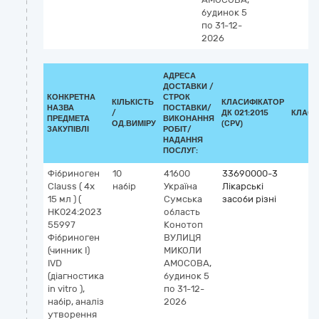
будинок 5
по 31-12-
2026
АДРЕСА
ДОСТАВКИ /
КОНКРЕТНА
СТРОК
КІЛЬКІСТЬ
КЛАСИФІКАТОР
НАЗВА
ПОСТАВКИ/
/
ДК 021:2015
КЛАСИ
ПРЕДМЕТА
ВИКОНАННЯ
ОД.ВИМІРУ
(CPV)
ЗАКУПІВЛІ
РОБІТ/
НАДАННЯ
ПОСЛУГ:
Фібриноген
10
41600
33690000-3
Clauss ( 4х
набір
Україна
Лікарські
15 мл ) (
Сумська
засоби різні
НК024:2023
область
55997
Конотоп
Фібриноген
ВУЛИЦЯ
(чинник I)
МИКОЛИ
IVD
АМОСОВА,
(діагностика
будинок 5
in vitro ),
по 31-12-
набір, аналіз
2026
утворення