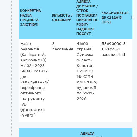
АДРЕСА
ДОСТАВКИ /
КОНКРЕТНА
СТРОК
КЛАСИФІКАТОР
НАЗВА
КІЛЬКІСТЬ /
ПОСТАВКИ/
ДК 021:2015
КЛ
ПРЕДМЕТА
ОД.ВИМІРУ
ВИКОНАННЯ
(CPV)
ЗАКУПІВЛІ
РОБІТ/
НАДАННЯ
ПОСЛУГ:
Набір
3
41600
33690000-3
реагентів
паковання
Україна
Лікарські
(Калібрант A,
Сумська
засоби різні
Калібрант B)(
область
НК 024:2023
Конотоп
58048 Розчин
ВУЛИЦЯ
для
МИКОЛИ
калібрування/
АМОСОВА,
перевіряння
будинок 5
оптичного
по 31-12-
інструменту
2026
IVD
(діагностика
in vitro )
АДРЕСА