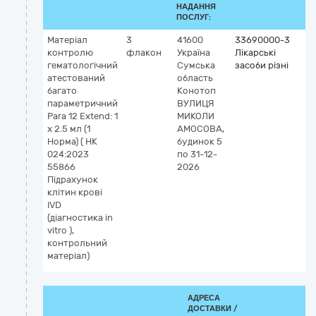
НАДАННЯ
ПОСЛУГ:
Матеріал
3
41600
33690000-3
контролю
флакон
Україна
Лікарські
гематологічний
Сумська
засоби різні
атестований
область
багато
Конотоп
параметричний
ВУЛИЦЯ
Para 12 Extend: 1
МИКОЛИ
x 2.5 мл (1
АМОСОВА,
Норма) ( НК
будинок 5
024:2023
по 31-12-
55866
2026
Підрахунок
клітин крові
IVD
(діагностика in
vitro ),
контрольний
матеріал)
АДРЕСА
ДОСТАВКИ /