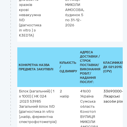
зразків
МИКОЛИ
крові
АМОСОВА,
невакуумна
будинок 5
IVD
по 31-12-
(діагностика
2026
in vitro ) з
K3EDTA)
АДРЕСА
ДОСТАВКИ /
СТРОК
КІЛЬКІСТЬ
КЛАСИФІКАТО
КОНКРЕТНА НАЗВА
ПОСТАВКИ/
/
ДК 021:2015
ПРЕДМЕТА ЗАКУПІВЛІ
ВИКОНАННЯ
ОД.ВИМІРУ
(CPV)
РОБІТ/
НАДАННЯ
ПОСЛУГ:
Білок (загальний) ( 1
2
41600
33690000-3
х 1000) ( НК 024
набір
Україна
Лікарські
:2023 53985
Сумська
засоби різні
Загальний білок IVD
область
(діагностика in vitro
Конотоп
),набір, ферментна
ВУЛИЦЯ
спектрофотометрія)
МИКОЛИ
АМОСОВА,