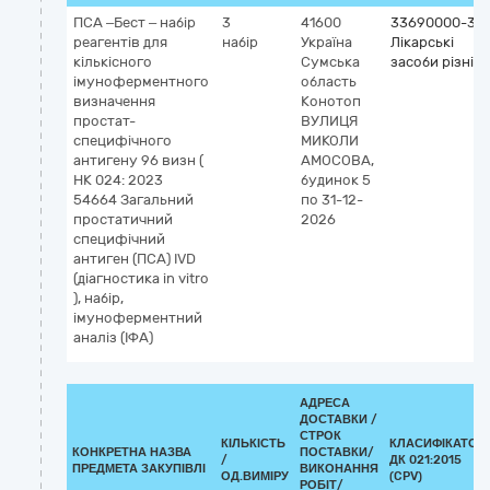
ПСА –Бест – набір
3
41600
33690000-3
реагентів для
набір
Україна
Лікарські
кількісного
Сумська
засоби різні
імуноферментного
область
визначення
Конотоп
простат-
ВУЛИЦЯ
специфічного
МИКОЛИ
антигену 96 визн (
АМОСОВА,
НК 024: 2023
будинок 5
54664 Загальний
по 31-12-
простатичний
2026
специфічний
антиген (ПСА) IVD
(діагностика in vitro
), набір,
імуноферментний
аналіз (ІФА)
АДРЕСА
ДОСТАВКИ /
СТРОК
КІЛЬКІСТЬ
КЛАСИФІКАТОР
КОНКРЕТНА НАЗВА
ПОСТАВКИ/
/
ДК 021:2015
ПРЕДМЕТА ЗАКУПІВЛІ
ВИКОНАННЯ
ОД.ВИМІРУ
(CPV)
РОБІТ/