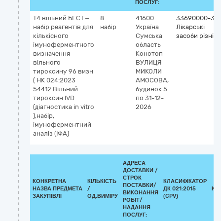
ПОСЛУГ:
Т4 вільний БЕСТ –
8
41600
33690000-3
набір реагентів для
набір
Україна
Лікарські
кількісного
Сумська
засоби різні
імуноферментного
область
визначення
Конотоп
вільного
ВУЛИЦЯ
тироксину 96 визн
МИКОЛИ
( НК 024:2023
АМОСОВА,
54412 Вільний
будинок 5
тироксин IVD
по 31-12-
(діагностика in vitro
2026
),набір,
імуноферментний
аналіз (ІФА)
АДРЕСА
ДОСТАВКИ /
СТРОК
КОНКРЕТНА
КІЛЬКІСТЬ
КЛАСИФІКАТОР
ПОСТАВКИ/
НАЗВА ПРЕДМЕТА
/
ДК 021:2015
КЛ
ВИКОНАННЯ
ЗАКУПІВЛІ
ОД.ВИМІРУ
(CPV)
РОБІТ/
НАДАННЯ
ПОСЛУГ: