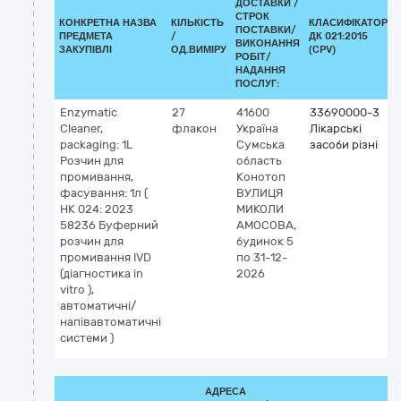
ДОСТАВКИ /
СТРОК
КОНКРЕТНА НАЗВА
КІЛЬКІСТЬ
КЛАСИФІКАТОР
ПОСТАВКИ/
ПРЕДМЕТА
/
ДК 021:2015
ВИКОНАННЯ
ЗАКУПІВЛІ
ОД.ВИМІРУ
(CPV)
РОБІТ/
НАДАННЯ
ПОСЛУГ:
Enzymatic
27
41600
33690000-3
Cleaner,
флакон
Україна
Лікарські
packaging: 1L
Сумська
засоби різні
Розчин для
область
промивання,
Конотоп
фасування: 1л (
ВУЛИЦЯ
НК 024: 2023
МИКОЛИ
58236 Буферний
АМОСОВА,
розчин для
будинок 5
промивання IVD
по 31-12-
(діагностика in
2026
vitro ),
автоматичні/
напівавтоматичні
системи )
АДРЕСА