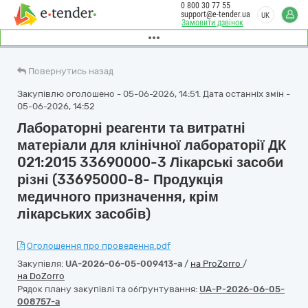
0 800 30 77 55
support@e-tender.ua
UK
Замовити дзвінок
Повернутись назад
Закупівлю оголошено - 05-06-2026, 14:51. Дата останніх змін -
05-06-2026, 14:52
Лабораторні реагенти та витратні
матеріали для клінічної лабораторії ДК
021:2015 33690000-3 Лікарські засоби
різні (33695000-8- Продукція
медичного призначення, крім
лікарських засобів)
Оголошення про проведення.pdf
Закупівля:
UA-2026-06-05-009413-a
/
на ProZorro
/
на DoZorro
Рядок плану закупівлі та обґрунтування:
UA-P-2026-06-05-
008757-a