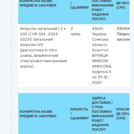
КОНКРЕТНА НАЗВА
ПОСТАВКИ/
/
ДК 021:20
ПРЕДМЕТА ЗАКУПІВЛІ
ВИКОНАННЯ
ОД.ВИМІРУ
(CPV)
РОБІТ/
НАДАННЯ
ПОСЛУГ:
Білірубін загальний ( 2 х
2
41600
3369000
500 ) ( НК 024 : 2023
набір
Україна
Лікарські
53230 Загальний
Сумська
засоби рі
білірубін IVD
область
(діагностика in vitro
Конотоп
),набір, ферментний
ВУЛИЦЯ
спектрофотометричний
МИКОЛИ
аналіз)
АМОСОВА,
будинок 5
по 31-12-
2026
АДРЕСА
ДОСТАВКИ /
СТРОК
КІЛЬКІСТЬ
КЛАСИФІК
КОНКРЕТНА НАЗВА
ПОСТАВКИ/
/
ДК 021:20
ПРЕДМЕТА ЗАКУПІВЛІ
ВИКОНАННЯ
ОД.ВИМІРУ
(CPV)
РОБІТ/
НАДАННЯ
ПОСЛУГ: