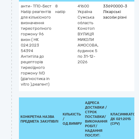
анти- ТПО-Бест
8
41600
33690000-3
Набір реагентів
набір
Україна
Лікарські
для кількісного
Сумська
засоби різні
визначення
область
тиреотропного
Конотоп
гормону 96
ВУЛИЦЯ
визн ( НК
МИКОЛИ
024:2023
АМОСОВА,
54394
будинок 5
Антитіла до
по 31-12-
рецепторів
2026
тиреоїдного
гормону IVD
(діагностика in
vitro ),реагент)
АДРЕСА
ДОСТАВКИ /
СТРОК
КІЛЬКІСТЬ
КЛАСИФІКАТОР
КОНКРЕТНА НАЗВА
ПОСТАВКИ/
/
ДК 021:2015
ПРЕДМЕТА ЗАКУПІВЛІ
ВИКОНАННЯ
ОД.ВИМІРУ
(CPV)
РОБІТ/
НАДАННЯ
ПОСЛУГ: