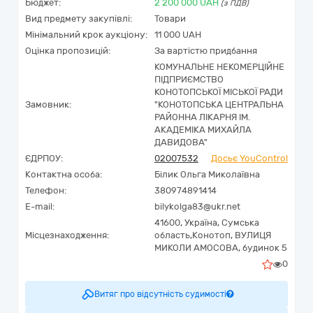
Бюджет:
2 200 000
UAH
(з ПДВ)
Вид предмету закупівлі:
Товари
Мінімальний крок аукціону:
11 000 UAH
Оцінка пропозицій:
За вартістю придбання
КОМУНАЛЬНЕ НЕКОМЕРЦІЙНЕ
ПІДПРИЄМСТВО
КОНОТОПСЬКОЇ МІСЬКОЇ РАДИ
Замовник:
"КОНОТОПСЬКА ЦЕНТРАЛЬНА
РАЙОННА ЛІКАРНЯ ІМ.
АКАДЕМІКА МИХАЙЛА
ДАВИДОВА"
ЄДРПОУ:
02007532
Досьє YouControl
Контактна особа:
Білик Ольга Миколаївна
Телефон:
380974891414
E-mail:
bilykolga83@ukr.net
41600,
Україна
,
Сумська
Місцезнаходження:
область,
Конотоп,
ВУЛИЦЯ
МИКОЛИ АМОСОВА, будинок 5
0
Витяг про відсутність судимості