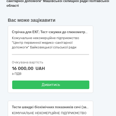
санітарної допомоги" Машівської селищної ради Полтавської
області
Вас може зацікавити
Стрічка для ЕКГ; Тест-смужки до глюкометра; Тест-смужки до глюкометра; Тести швидкі біохімічних показників сечі
Комунальне некомерційне підприємство
"Центр первинної медико-санітарної
допомоги" Байковецької сільської ради
Очікувана вартість
16 000,00 UAH
з ПДВ
Дивитись
Тести швидкі біохімічних показників сечі (закрита система); Тести швидкі на кардіомаркери
КОМУНАЛЬНЕ НЕКОМЕРЦІЙНЕ ПІДПРИЄМСТВО