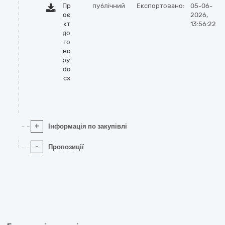
Пр
публічний
Експортовано:
05-06-
оє
2026,
кт
13:56:22
до
го
во
ру.
do
cx
+
Інформація по закупівлі
-
Пропозиції