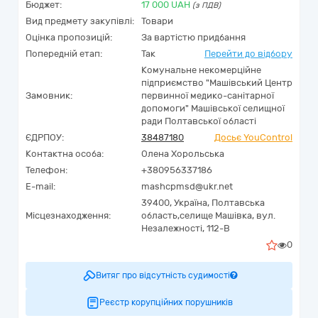
Бюджет:
17 000
UAH
(з ПДВ)
Вид предмету закупівлі:
Товари
Оцінка пропозицій:
За вартістю придбання
Попередній етап:
Так
Перейти до відбору
Комунальне некомерційне
підприємство "Машівський Центр
Замовник:
первинної медико-санітарної
допомоги" Машівської селищної
ради Полтавської області
ЄДРПОУ:
38487180
Досьє YouControl
Контактна особа:
Олена Хорольська
Телефон:
+380956337186
E-mail:
mashcpmsd@ukr.net
39400,
Україна
,
Полтавська
Місцезнаходження:
область,
селище Машівка,
вул.
Незалежності, 112-В
0
Витяг про відсутність судимості
Реєстр корупційних порушників