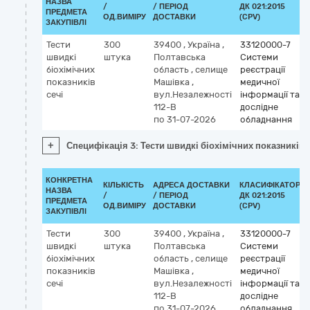
НАЗВА
/
/ ПЕРІОД
ДК 021:2015
ПРЕДМЕТА
ОД.ВИМІРУ
ДОСТАВКИ
(CPV)
ЗАКУПІВЛІ
Тести
300
39400
,
Україна
,
33120000-7
швидкі
штука
Полтавська
Системи
біохімічних
область
,
селище
реєстрації
показників
Машівка
,
медичної
сечі
вул.Незалежності
інформації та
112-В
дослідне
по 31-07-2026
обладнання
+
Специфікація 3: Тести швидкі біохімічних показників 
КОНКРЕТНА
КІЛЬКІСТЬ
АДРЕСА ДОСТАВКИ
КЛАСИФІКАТОР
НАЗВА
/
/ ПЕРІОД
ДК 021:2015
ПРЕДМЕТА
ОД.ВИМІРУ
ДОСТАВКИ
(CPV)
ЗАКУПІВЛІ
Тести
300
39400
,
Україна
,
33120000-7
швидкі
штука
Полтавська
Системи
біохімічних
область
,
селище
реєстрації
показників
Машівка
,
медичної
сечі
вул.Незалежності
інформації та
112-В
дослідне
по 31-07-2026
обладнання