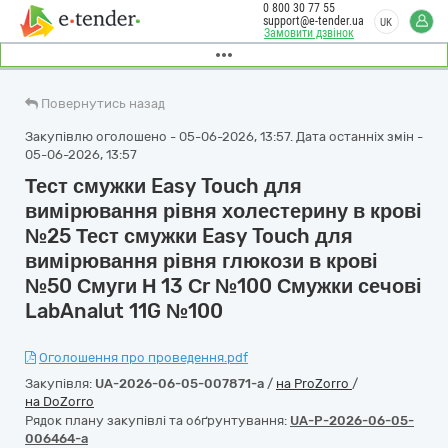
0 800 30 77 55
support@e-tender.ua
UK
Замовити дзвінок
Повернутись назад
Закупівлю оголошено - 05-06-2026, 13:57. Дата останніх змін -
05-06-2026, 13:57
Тест смужки Easy Touch для
вимірювання рівня холестерину в крові
№25 Тест смужки Easy Touch для
вимірювання рівня глюкози в крові
№50 Смуги Н 13 Сr №100 Смужки сечові
LabAnalut 11G №100
Оголошення про проведення.pdf
Закупівля:
UA-2026-06-05-007871-a
/
на ProZorro
/
на DoZorro
Рядок плану закупівлі та обґрунтування:
UA-P-2026-06-05-
006464-a