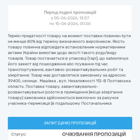
Період подачі пропозицій
з 05-06-2026, 13:57
по 10-06-2026, 00:00
Термін придатності товару на момент поставки повинен бути
не менше 80% від терміну визначеного виробником. Якість
товару повинна відповідати встановленим нормативними
актами України вимогам щодо якості такого роду/виду
товарів. Товар постачається в упаковці (тарі), що забезпечує
його захист від пошкодження або псування під час
транспортування, вантажно-розвантажувальних робіт та
зберігання. Товар має доставлятися замовнику за адресою:
39400, селище . Машівка , вул. Незалежності 112-В Полтавська
область. Поставка товару, завантажувально-
розвантажувальні роботи в приміщення (місце зберігання
товару) замовника здійснюються виключно за рахунок
учасника-переможця (в подальшому Постачальника
ЗАПИТ (ЦІНИ) ПРОПОЗИЦІЙ
ОЧІКУВАННЯ ПРОПОЗИЦІЙ
Статус: