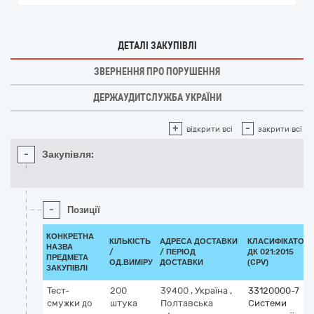
ДЕТАЛІ ЗАКУПІВЛІ
ЗВЕРНЕННЯ ПРО ПОРУШЕННЯ
ДЕРЖАУДИТСЛУЖБА УКРАЇНИ
+
-
відкрити всі
закрити всі
-
Закупівля:
-
Позиції
КОНКРЕТНА
КІЛЬКІСТЬ
АДРЕСА ДОСТАВКИ
КЛАСИФІКАТОР
НАЗВА
/
/ ПЕРІОД
ДК 021:2015
ПРЕДМЕТА
ОД.ВИМІРУ
ДОСТАВКИ
(CPV)
ЗАКУПІВЛІ
Тест-
200
39400
,
Україна
,
33120000-7
смужки до
штука
Полтавська
Системи