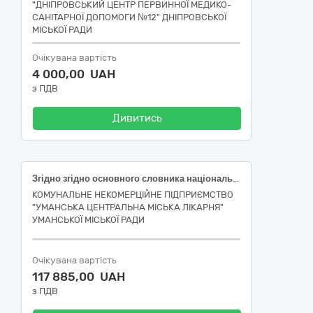
"ДНІПРОВСЬКИЙ ЦЕНТР ПЕРВИННОЇ МЕДИКО-
САНІТАРНОЇ ДОПОМОГИ №12" ДНІПРОВСЬКОЇ
МІСЬКОЇ РАДИ
Очікувана вартість
4 000,00 UAH
з ПДВ
Дивитись
Згідно згідно основного словника національного класифікатора України «Єдиний закупівельний словник» ДК 021:2015 : 33120000-7 — Системи реєстрації медичної інформації та дослідне обладнання (Електрокардіограф (НК 024:2023: 16231 — Професійний багатоканальний електрокардіограф, НК 031:2024: Z12050302 — Електрокардіографи розширеної діагностики), Пульсоксиметр (НК 024:2023 45607 пульсоксиметр, що живиться від батареї, НК 031:2024: Z1203020408 — Пульсоксиметри), Пульсоксиметр (НК 024:2023 45607 пульсоксиметр, що живиться від батареї, НК 031:2024: Z1203020408 — Пульсоксиметри)
КОМУНАЛЬНЕ НЕКОМЕРЦІЙНЕ ПІДПРИЄМСТВО
"УМАНСЬКА ЦЕНТРАЛЬНА МІСЬКА ЛІКАРНЯ"
УМАНСЬКОЇ МІСЬКОЇ РАДИ
Очікувана вартість
117 885,00 UAH
з ПДВ