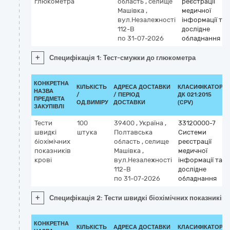
глюкометра
область
,
селище
реєстрації
Машівка
,
медичної
вул.Незалежності
інформації та
112-В
дослідне
по 31-07-2026
обладнання
+
Специфікація 1: Тест-смужки до глюкометра
КОНКРЕТНА
КІЛЬКІСТЬ
АДРЕСА ДОСТАВКИ
КЛАСИФІКАТОР
НАЗВА
/
/ ПЕРІОД
ДК 021:2015
ПРЕДМЕТА
ОД.ВИМІРУ
ДОСТАВКИ
(CPV)
ЗАКУПІВЛІ
Тести
100
39400
,
Україна
,
33120000-7
швидкі
штука
Полтавська
Системи
біохімічних
область
,
селище
реєстрації
показників
Машівка
,
медичної
крові
вул.Незалежності
інформації та
112-В
дослідне
по 31-07-2026
обладнання
+
Специфікація 2: Тести швидкі біохімічних показників 
КОНКРЕТНА
КІЛЬКІСТЬ
АДРЕСА ДОСТАВКИ
КЛАСИФІКАТОР